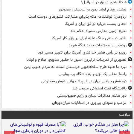
شکاف‌های عمیق در اسرائیل!
هشدار مقام ارشد یمن به عربستان سعودی
اردوغان: توافقنامه مکه پذیرای مشارکت کشورهای دوست است
ادعای بسنت درباره توافق ایران و آمریکا
نتایج آزمون مدارس سمپاد اعلام شد
تاثیرات منفی جنگ علیه ایران بر بازار کار آمریکا
رونمایی از مختصات جدید تنگۀ هرمز
روبیو در رأس فشار حداکثری آمریکا برای تغییر مسیر کوبا
تصویری از تمرینات ترابزون اسپور با حضور ساویچ، صلاح و اونانا
نبرد ما علیه طرح سلطه‌جویی عربستان است، نه مردم جنوب یمن
پاسخ منفی یک لژیونر به باشگاه پرسپولیس
درخشش جوانان ایران در المپیاد جهانی هوش مصنوعی
پالایشگاه نفت اسلواکی منفجر شد
دور هفتم مذاکرات لبنان و رژیم صهیونیستی
ترامپ و سودای پیروزی در انتخابات میان‌دوره‌ای
سلامت
ت