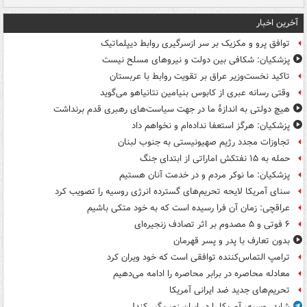
آخرین اخبار
توافق پرو و مکزیک بر سر ازسرگیری روابط دیپلماتیک
پزشکیان: شکافی بین دولت و نیروهای مسلح نیست
تاکید نخست‌وزیر عراق بر تقویت روابط با عربستان
وقتی رسانه عبری از کابوس بنیامین نتانیاهو می‌گوید
هیچ دولتی به اندازۀ ما در جهت سیاست‌های رهبری قدم برنداشت
پزشکیان: هرگز استعفا نداده‌ام و نخواهم داد
تجاوزات مجدد رژیم صهیونیستی به جنوب لبنان
حمله به ۱۵ نفتکش‌ اماراتی از ابتدای جنگ
پزشکیان: ما نوکر مردم و در خدمت آنان هستیم
سنای آمریکا لایحه تحریم‌های گسترده انرژی روسیه را تصویب کرد
عراقچی: زمان آن فرا رسیده است که به خود متکی باشیم
۶ فوتی و ۵ مصدوم بر اثر تصادف زنجیره‌ای
بدون تعارف با پدر و پسر قهرمان
ترامپ التماس‌کننده توافقی است که خود ویران کرد
معادله محاصره در برابر محاصره را ادامه می‌دهیم
تحریم‌های جدید ضد ایرانی آمریکا
شاید روسیه، آمریکا را در ایران زمین‌گیر کند!