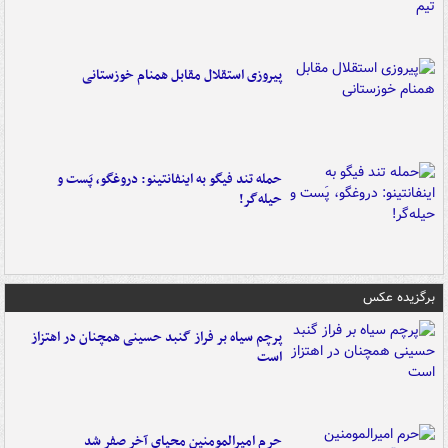
پیروزی استقلال مقابل همنام خوزستانی
حمله تند فیگو به اینفانتینو: دروغگو، پَست‌ و
حیله‌گر!
برگزیده عکس
پرچم سیاه بر فراز گنبد حسینی همچنان در اهتزاز
است
حرم امیرالمومنین محیای آخر صفر شد