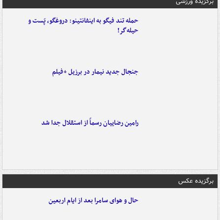
برگزیده ورزشی
حمله تند فیگو به اینفانتینو: دروغگو، پَست‌ و
حیله‌گر!
جنجال جدید نیمار در برزیل +فیلم
رامین رضاییان رسماً از استقلال جدا شد
برگزیده عکس
حال و هوای سامرا بعد از ایام اربعین