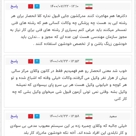
پاسخ
۱۲:۱۰ - ۱۴۰۰/۰۷/۲۲
0
5
دکترها هم مهاجرت کنند مدرکشون جایی قبول نداره کلا انحصار برای هر
رشته ایی بد هست چه پزشکی چه وکالت کسانی هم که رشته های فنی
تمسخر میکنند باید عرض کنم بسیاری از رشته های فنی برای کار نیاز به
مجوز سازمان مهندسی هست اون عده ای که مجوز و ...ندارن باید
خودشون زرنگ باشن و از تخصص خودشون استفاده کنند .
پاسخ
۱۲:۵۲ - ۱۴۰۰/۰۷/۲۲
7
7
خوب شد معنی انحصار رو هم فهمیدیم فقط در کانون وکلای مرکز سالی
بیش از هزار نفر وکیل می گرفتند.وکالت خیلی وقته که اشباع شده و تو
هر کوچه و خیابونی وکیل هست هر بی سرو پای بیسوادی که نمیشه
وکیل بشه .وقتی نمی تونی آزمون قبول شی میخوای وکیل بشی که چه
کار کنی
پاسخ
سعید
۱۲:۵۸ - ۱۴۰۰/۰۷/۲۲
1
7
خیلی جالبه که وکلای چمبره زده بر این سیستم معیوب مدعی بی سوادی
و کار نابلدی این افراد شده اند. آخه نکه خودشون مادرزاد کار بلد