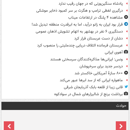
پادشاه سنگین‌وزنی که در جهان رقیب ندارد
درگیری لفظی ترامپ و هگزث بر سر کمبود ذخایر موشکی
مشاهده ۴ پلنگ در ارتفاعات میناب
قرار بود ایران به زانو درآید، اما به ابرقدرت منطقه تبدیل شد!
دستگیری ۶ نفر در بهشهر به اتهام تشویش اذهان عمومی
دشان از دست عربستان فرار کرد
عربستان فرمانده ائتلاف دریایی چندملیتی را منصوب کرد
آهوی ایرانی
ونس: ایرانی‌ها مذاکره‌کنندگان سرسختی هستند
دردسر جدید برای سرخپوشان
۸۰۰ سازۀ آمریکایی خاکستر شد
ماهواره ایرانی که از سد ابرها عبور می‌کند
قابی زیبا از قلعه بابک آذربایجان شرقی
برداشت برنج از شالیزارهای شمال در سوادکوه
حوادث