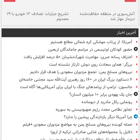
تصادف مرگبار در محور اهواز–شوش ۲
آتش‌سوزی در منطقه حفاظت‌شده
تشریح جزئیات تصادف ۱۲ خودرو با ۱۹
پا
دیزمار مهار شد
مصدوم
آخرین اخبار
آمریکا: از پرتاب موشکی کره شمالی مطلع هستیم
حضور کودکان اوتیسمی در مراسم جاماندگان اربعین
اعتراف رسانه عبری: مهاجرت شهرک‌نشینان ۵۰ درصد افزایش یافت
برزگر: همای سعادت روی دوش تارتار نشسته است
نیروهای مسلح یمن: تجمع مزدوران سعودی را هدف قرار دادیم
۶ دستاورد بزرگ ایران در ۱۶۰ روز رهبری آیت‌الله سید مجتبی خامنه‌ای
جانسون: ترامپ از پیامدهای جنگ با ایران برای آمریکایی‌ها آگاه است
جان یک یهودی برابر ۱۰ میلیون انسان؟
رونمایی رئال مادرید از دیومانده
تجاوز نظامی مجدد رژیم صهیونیستی به سوریه
چرا آمریکا دیگر بازدارندگی پیشین را ندارد؟
حمله کوبنده نیروهای مسلح یمن به مواضع مزدوران سعودی +فیلم
دلایل ردّ محموله‌های غذایی صادراتی ترکیه از اروپا
حزب‌الله خواستار توقف مذاکرات با رژیم صهیونیستی شد