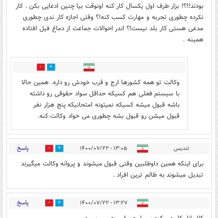
بودند!!؟! بزار طرف اول یکسال کار کنه اونوقت بیا چنین ادعایی بکن . کار
نکرده چطوری تجربه و مهارت کسب کنه!؟ وقتی اجازه کار ندی چطوری
مدعی هستی کار بلد نیست!؟ اندر احوالات جماعت از دماغ فیل افتاده
همینه .
1
1
وکالت تو همه کشورها ارج و قرب خودش رو داره. همین حالا
با سیستم فعلی هم کسیکه حداقل سواد حقوقی رو داشته
باشه قبول میشه کسیکه نمیتونه امتحانیکه پنج هزار نفر
قبول میشن رو قبول بشه چطوری می خواد وکالت کنه.
پاسخ
تندیس
۱۳:۰۵ - ۱۴۰۰/۰۷/۲۲
2
3
برای اینکه همین داوطلبین وقتی قبول میشوند و پروانه وکالت میگیرند
تبدیل میشوند به ظالم ترین افراد .
پاسخ
۱۳:۲۷ - ۱۴۰۰/۰۷/۲۲
1
2