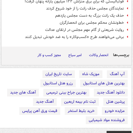
فوتبالیستی که برای برق منزلش ۱۲۲ میلیون یارانه پنهان گرفت!
نمایندگان مجلس حذف رانت را از خود شروع کردند
‏حذف یک رانت بزرگ به دست مجلس یازدهم
خط‌ونشان محکم مجلس برای ‎انحصارگران
روایت شریعتی از گام مهم مجلس در ارتقای عدالت
برخی می‌خواهند طرح «کسب‌وکار» را به ضد خودش تبدیل کنند
برچسب‌ها
انحصار وکالت
امیر سیاح
مجوز کسب و کار
آپ آهنگ
موزیک شاه
سایت تاریخ ایران
بهترین هتل های استانبول
رزرو هتل استانبول
دانلود آهنگ جدید
بهترین جراح بینی ترمیمی
آهنگ های جدید
پرشین هتل
ثبت نام بیمه اربعین
آهنگ جدید
مزایده خودرو
خرید بلیط استخر
قیمت ورق آهن پرایس
فروشنده مواد شیمیایی