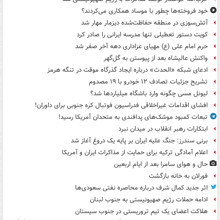
خود فروخته‌ها چطور با موساد همکاری می‌کردند؟
آتش‌سوزی در منطقه حفاظت‌شده دیزمار مهار شد
کویت دستور تعطیلی تنها مدرسه ایرانی را صادر کرد
حرم امام علی (ع) مهیای عزاداری دهه آخر صفر شد
واکنش عالیشاه بعد از پیوستن به گل‌گهر
ادعای شبکه «الحدث» درباره ایجاد گذرگاه موقت در تنگه هرمز
تشریح جزئیات تصادف ۱۲ خودرو با ۱۹ مصدوم
لیونل مسی چگونه وارد باشگاه میلیاردها شد؟
افشای اقدامات غیراخلاقی فدراسیون فوتبال کره جنوبی برای داوران!
تبعات کمبود موشک‌های پدافندی به متحدان آمریکا رسید!
ابتکارات رهبر انقلاب در میدان نبرد
برنی سندرز: جنگ علیه ایران بر پایه یک دروغ آغاز شد
اعلام آمادگی ترکیه برای حمایت از مذاکرات ایران و آمریکا
حال و هوای سامرا بعد از ایام اربعین
فورلان به خانه بازگشت
اثر جدید کمال شرف درباره محاصره نفتی سعودی‌ها
ادامه حملات رژیم صهیونیستی به جنوب لبنان
هلاکت اعضای یک تیم تروریستی در جنوب سیستان