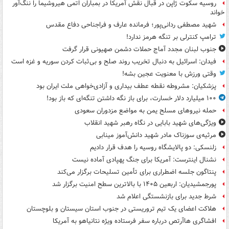
روسیه سکوت ژاپن در قبال نقش آمریکا در بمباران اتمی هیروشیما را ننگ‌آور
خواند
شهید مصطفی ردانی‌پور؛ فرمانده عارف و فراجناحی دفاع مقدس
ترامپ کنترلی بر تنگه هرمز ندارد!
جنوب لبنان مجدد آماج حملات دشمن صهیونی قرار گرفت
فیدان: اسرائیل به دنبال تخریب روند صلح و بی‌ثبات کردن سوریه و غزه است
وقتی ورزش با معنویت عجین بشه!
پزشکیان: مشروطه نقطه عطف بیداری و آزادی‌خواهی ملت ایران بود
۱۰۰ میلیارد دلار خسارت، برای باز نگه داشتن تنگه‌ای که باز بود!
حمله نیروهای مسلح یمن به مواضع مزدوران سعودی
ویژگی‌های شهید بابایی در نگاه رهبر شهید انقلاب
مرثیه‌ی سوزناک مادر شهید دانش‌آموز مینابی
زلنسکی: دو پالایشگاه روسیه را هدف قرار دادیم
نشنال اینترست: آمریکا برای جنگ پهپادی آماده نیست
پنتاگون جلسه اضطراری برای تأمین تسلیحات برگزار می‌کند
پورجمشیدیان: اربعین ۱۴۰۵ با بالاترین سطح امنیت برگزار شد
شرط جدید برای بازنشستگی اعلام شد
هلاکت اعضای یک تیم تروریستی در جنوب استان سیستان و بلوچستان
افشاگری هاآرتص درباره سفر فرستاده ویژه نتانیاهو به آمریکا