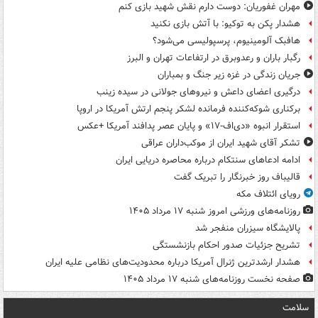
مهران غفوریان: دوست دارم نقش شهید بازی کنم
هشدار پکن به توکیو: با آتش بازی نکنید
هافبک آلومینیوم، پرسپولیسی می‌شود؟
رگبار باران و رعدوبرق در ارتفاعات تهران و البرز
جریان زندگی در غزه زیر جنگ و بمباران
درگیری اعضای داعش و نیروهای جولانی در سیده زینب
برکناری شوکه‌کننده فرمانده لشکر پنجم ارتش آمریکا در اروپا
استقرار انبوه «دی‌اف‑۱۷» و پایان عصر پدافند آمریکا +عکس
تشکر آقای شهید ایران از موکب‌داران عراقی
ادامه ادعاهای سنتکام درباره محاصره دریایی ایران
قالیباف روز خبرنگار را تبریک گفت
رویای ائتلاف مکه
روزنامه‌های ورزشی امروز ‌شنبه ۱۷ مرداد ۱۴۰۵
پالایشگاه سیزران منفجر شد
تشریح جزئیات صدور احکام بازنشستگی
هشدار ارشدترین ژنرال آمریکا درباره محدودیت‌های نظامی علیه ایران
صفحه نخست روزنامه‌های شنبه ۱۷ مرداد ۱۴۰۵
سلامت