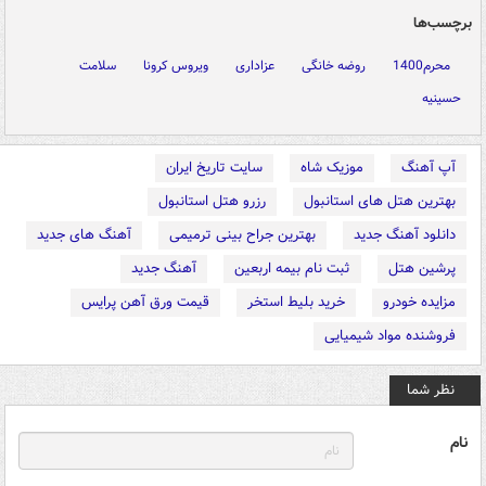
برچسب‌ها
محرم1400
روضه خانگی
عزاداری
ویروس کرونا
سلامت
حسینیه
آپ آهنگ
موزیک شاه
سایت تاریخ ایران
بهترین هتل های استانبول
رزرو هتل استانبول
دانلود آهنگ جدید
بهترین جراح بینی ترمیمی
آهنگ های جدید
پرشین هتل
ثبت نام بیمه اربعین
آهنگ جدید
مزایده خودرو
خرید بلیط استخر
قیمت ورق آهن پرایس
فروشنده مواد شیمیایی
نظر شما
نام