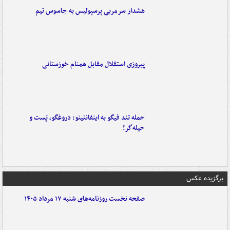
هشدار سرمربی پرسپولیس به جاسوس تیم
پیروزی استقلال مقابل همنام خوزستانی
حمله تند فیگو به اینفانتینو: دروغگو، پَست‌ و
حیله‌گر!
برگزیده عکس
صفحه نخست روزنامه‌های شنبه ۱۷ مرداد ۱۴۰۵