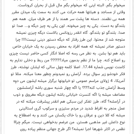
میخوام بگم. البته اینی که میخوام بگم مال قبل از بحران کروناست.
وقتی از مساجد و هیئتها همه حرکت می کنند به سمت یک میدان مقرر
همه بی نظمند. دسته ها پشت سر همند یا از هر طرف میان. همه هم
بلندگو به دست. یکی یه چیز میخونه. اون یکی یه چیز دیگه و... صدا تو
صدا. بلندگو تو بلندگو. گاه انقدر رزونانس بالاست دیگه چیزی نمیشه
متوجه شد از محتوا. این طرز رفتار که دیگه دستور دینی نیست!!!! چرا
دستور صادر نمیشه که همه افراد به محض رسیدن به یک خیابان خاص
باید هم نوا بشن. به نظر می رسه که اصلا انگار کسی حاضر نیست چیزی
رو اصلاح کنه. چرا ما از نظم بدمون میاد؟؟؟؟؟؟ من ربط و دخلی ندارم به
کامنت نویس شماره 17.44. اصلا کلمه چهل سالی که ایشان نوشته، طرز
فکر خودشو زیر سوال برده. آرامش رو نمیدونم چطور معنا میکنه. مثلا تو
آمریکا، 4 ژولای مراسم عمومی تو خیابونها برگزار میشه ایشون می دوِه
وسط آرامش جذب کنه؟؟؟؟ یا اگه چهار شنبه سوری باشه آرامششون
مضاعف میشه یا اگه کنسرت خیابانی باشه ایشون دیگه مغروق و ذوب
در آرامشه؟ گاه، طرز تفکر این سبکی هم انقدر پیشرفت میکنه که در
عمل منجر به افراط شدید در مردم ستیزی و سرکوب گری استالینی
میشه که کلا دین و عرفان رو با خاک یکسان می کنند و به اصطلاح یه
نوع داعش غیر مذهبی هستن. من عرضم بدخواهی نیست. میگم چرااا
نظمی در اکثر شهرها اجرا نمیشه؟ اگر طرح جهانی منظم پیاده روی