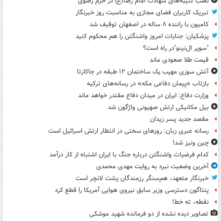
نصب کتیبه‌های شهادت امام رضا(ع) در حرم رضوی
تبریک کاربران فضای مجازی به مناسبت روز خبرنگار
کامیون با راننده ۸ ساله در اصفهان توقیف شد
پزشکیان: جنایات امروز واشنگتن را هم محکوم کنید
"سوپر ال‌نینو"در راه است؟
قیمت طلا صعودی ماند
آتش سوزی مهیب یک ساختمان ۱۲ طبقه در جاکارتا
بازتاب «پیمان دفاعی مکه» در رسانه‌های ترکیه
وزارت دفاع: ایران در میدان دفاع مقتدر خواهد ماند
بیل مکانیکی ارتش صهیونی واژگون شد
مقصد جدید پسر زیدان
رسانه عبری زبان: روزهای سختی در انتظار ارتش اسرائیل است
چین ونیز شد!
کدام فرضیات واشنگتن درباره جنگ با ایران اشتباه از کار درآمد
آخرین وضعیت نبرد به روایت مهدی محمدی
خبرنگار متعهد، هم‌سنگر رزمندگان پشت لانچر است
پنتاگون دسترسی وزیر سابق نیروی هوایی آمریکا را قطع کرد
نقطه، ته خط!
تصاویر دیده‌ نشده از دو فرمانده شهید موشکی