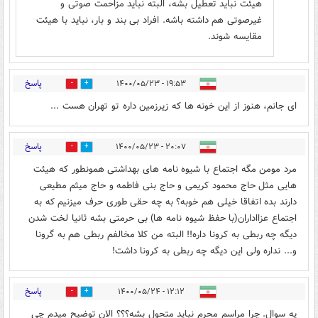
هیئت نباید تعطیل بشه، البته نباید مزاحمت صوتی و
غیرصوتی هم داشته باشه. افراد بی بند و بار، نباید با هیئت
مقایسه شوند.
پاسخ
۱۹:۵۳ - ۱۴۰۰/۰۵/۲۳
0
0
ای جانم، هنوز از این خونه ها که زیرزمین داره تو تهران هست ...
پاسخ
۲۰:۰۷ - ۱۴۰۰/۰۵/۲۳
1
1
مرد مومن مگه اجتماع با شیوه نامه های بهداشتی همونطور که هیئت
هایی مثل حاج محمود کریمی و حاج بنی فاطمه و حاج میثم مطیعی
دارند بده اتفاقا خیلی هم خوبه؟ به چه حقی طوری حرف میزنیم که به
اجتماع عزااداران(با حفظ شیوه نامه ها) بی حرمتی بشه ثانیا لخت شدن
دیگه چه ربطی به کرونا داره!! البته من کلا مخالفم ربطی هم به گرونا
و... نداره ولی این دیگه چه ربطی به کرونا داشت!
پاسخ
۱۲:۱۲ - ۱۴۰۰/۰۵/۲۴
0
0
یه سوال. چرا مراسم محرم نباید متحول بشه؟؟؟ الان توضیح میدم چی