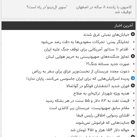
۱ خودرو با ۱۹
کامیون با راننده ۸ ساله در اصفهان
"سوپر ال‌نینو"در راه است؟
رگ
توقیف شد
ته
آخرین اخبار
خیابان‌های بمبئی غرق شدند
تحلیلگر یمنی: تحرکات سعودی‌ها به دقت رصد می‌شود
اقدام ۱۱ سناتور آمریکایی برای توقف جنگ علیه ایران
تجاوز جنگنده‌های صهیونیستی به حریم هوایی لبنان
صورت جدید مسئله جنگ؟!
دعوت مجدد عربستان از نخست‌وزیر عراق برای سفر به ریاض
پدیده اسرائیلی‌هایی که برای ایران جاسوسی می‌کنند، پایان ندارد!
فوران شدید آتشفشان فوئگو در گواتمالا
هدیه ویژه شهردار ترکیه‌ای به صلاح
قیمت نفت به ۸۳ دلار و ۵۵ سنت در هر بشکه رسید
مقام سابق صهیونیست: عربستان ببر کاغذی است
افشای رسوایی اخلاقی رئیس فیفا
جنایت‌هایی که فراموش نمی‌شوند
حواله دلار ۱۵۴ هزار و ۴۵۱ تومان شد