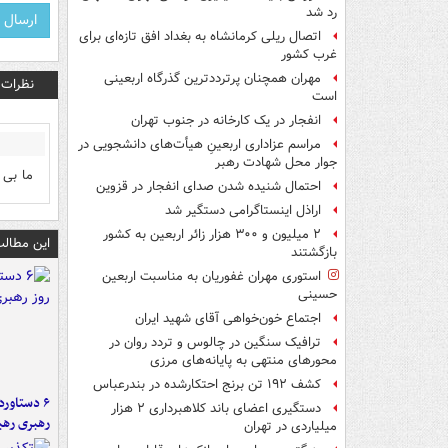
رد شد
اتصال ریلی کرمانشاه به بغداد افق تازه‌ای برای
غرب کشور
مهران همچنان پرترددترین گذرگاه اربعینی
نظرات
است
انفجار در یک کارخانه در جنوب تهران
مراسم عزاداری اربعینِ هیأت‌های دانشجویی در
جوار محل شهادت رهبر
ما بی 
احتمال شنیده شدن صدای انفجار در قزوین
اراذل اینستاگرامی دستگیر شد
۲ میلیون و ۳۰۰ هزار زائر اربعین به کشور
این مطالب
بازگشتند
استوری مهران غفوریان به مناسبت اربعین
حسینی
اجتماع خون‌خواهی آقای شهید ایران
ترافیک سنگین در چالوس و تردد روان در
محورهای منتهی به پایانه‌های مرزی
کشف ۱۹۲ تن برنج احتکارشده در بندرعباس
دستگیری اعضای باند کلاهبرداری ۲ هزار
رهبری رهب
میلیاردی در تهران