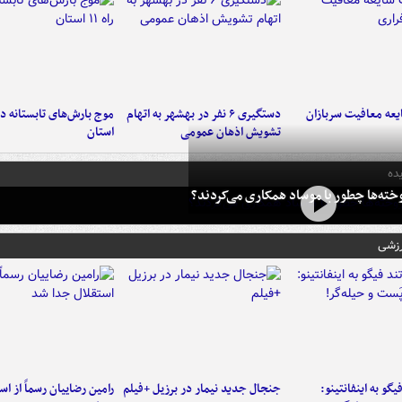
عه معافیت سربازان
دستگیری ۶ نفر در بهشهر به اتهام
تشویش اذهان عمومی
استان
ده
خته‌ها چطور با موساد همکاری می‌کردند؟
رزشی
یگو به اینفانتینو:
جنجال جدید نیمار در برزیل +فیلم
رامین رضاییان رسماً از اس