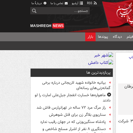
RSS
آرشیو
تماس با ما
دربارهٔ ما
MASHREGH
NEWS
یلم
دیدگاه
پیوندها
بازار
اپ
پربازدیدترین ها
بیانیه خانواده شهید لاریجانی درباره برخی
گمانه‌زنی‌های رسانه‌ای
ماهواره‌ها خسارت انفجار جبل‌علی امارت را لو
دادند
راز مرگ مرد ۷۲ ساله در تهرانپارس فاش شد
سناریوی بلاگر زن برای قتل شوهرش
به نقل از مدیسن نت، محققان در این مطالعه، داده‌های حدود ۳۱۰۰۰ شرکت
پادشاه سنگین‌وزنی که در جهان رقیب ندارد
دستگیری ۸ نفر از اشرار مسلح شاخص و