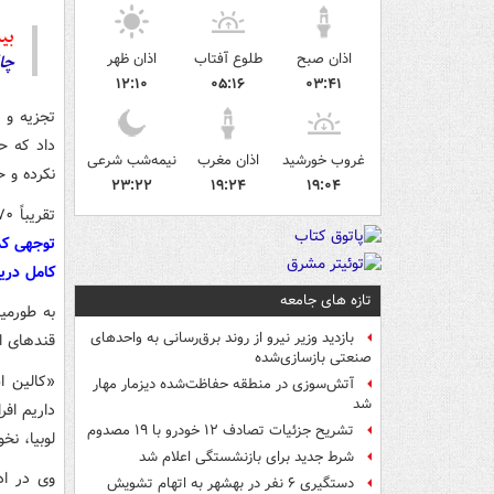
بیش
اذان صبح
طلوع آفتاب
اذان ظهر
چا
۱۲:۱۰
۰۵:۱۶
۰۳:۴۱
غروب خورشید
اذان مغرب
نیمه‌شب شرعی
نکرده و حدود ۹۰٪ میزان ۳۰ گرم فیبر روزانه توصیه
۲۳:۲۲
۱۹:۲۴
۱۹:۰۴
تقریباً ۷۰٪ شرکت کنندگان دارای اضافه وزن یا چاقی بودند.
توجهی کم
کامل دریا
تازه های جامعه
بازدید وزیر نیرو از روند برق‌رسانی به واحدهای
قندهای ا
صنعتی بازسازی‌شده
«کالین ا
آتش‌سوزی در منطقه حفاظت‌شده دیزمار مهار
شد
داریم اف
تشریح جزئیات تصادف ۱۲ خودرو با ۱۹ مصدوم
لوبیا، ن
شرط جدید برای بازنشستگی اعلام شد
وی در اد
دستگیری ۶ نفر در بهشهر به اتهام تشویش