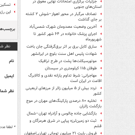
جزئیات برگزاری امتحانات نهایی معوق در
تسکین ب
استان‌های جنوبی
این رژ
تصادف مرگبار در محور اهواز–شوش ۲ کشته
بر جای گذاشت
آخرین وضعیت مصدومان شهرک شمس‌آباد
برچسب‌ها
اجرای پزشک خانواده در ۶۴ شهر کشور تا
شهریورماه
نظر شم
سارق کابل برق بر اثر برق‌گرفتگی جان باخت
شهادت پلیس اهل سنت بلوچ در ایرانشهر
نام
موتورسیکلت‌ها پشت درِ طرح ترافیک
طوفان ۱۱۵ کیلومتری در سیستان
ایمیل
مهاجرانی: شرط تداوم یارانه نقدی و کالابرگ
اقامت در ایران است
تردد بیش از ۵ میلیون زائر از مرزهای اربعینی
نظر شما 
کشور
تخلیه ۸۰ درصدی پارکینگ‌های مهران در موج
بازگشت زائران
بازگشایی جاده چالوس و آزادراه تهران–شمال
ثبت دو زمین‌لرزه پیاپی در شرق هرمزگان و
قشم
*
لطفا عدد م
فروش بلیت ۲۱ میلیون تومانی تهران_اصفهان