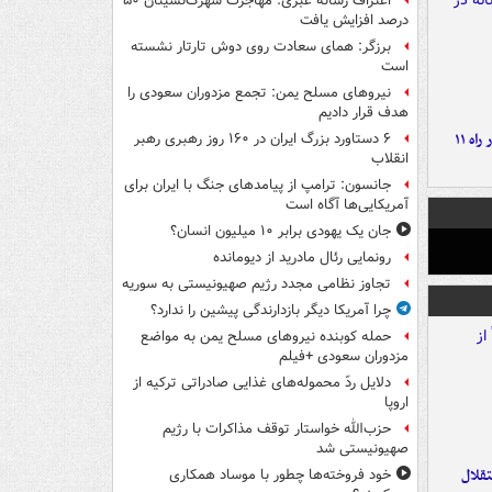
اعتراف رسانه عبری: مهاجرت شهرک‌نشینان ۵۰
درصد افزایش یافت
برزگر: همای سعادت روی دوش تارتار نشسته
است
نیروهای مسلح یمن: تجمع مزدوران سعودی را
هدف قرار دادیم
موج بارش‌های تابستانه در راه ۱۱
۶ دستاورد بزرگ ایران در ۱۶۰ روز رهبری رهبر
انقلاب
جانسون: ترامپ از پیامدهای جنگ با ایران برای
آمریکایی‌ها آگاه است
جان یک یهودی برابر ۱۰ میلیون انسان؟
رونمایی رئال مادرید از دیومانده
تجاوز نظامی مجدد رژیم صهیونیستی به سوریه
چرا آمریکا دیگر بازدارندگی پیشین را ندارد؟
حمله کوبنده نیروهای مسلح یمن به مواضع
مزدوران سعودی +فیلم
دلایل ردّ محموله‌های غذایی صادراتی ترکیه از
اروپا
حزب‌الله خواستار توقف مذاکرات با رژیم
صهیونیستی شد
تقلال
خود فروخته‌ها چطور با موساد همکاری