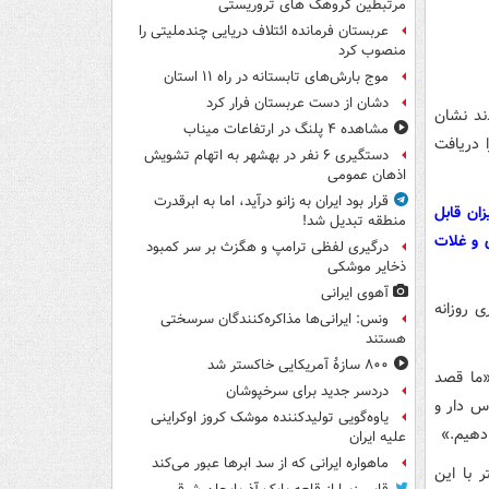
مرتبطین گروهک های تروریستی
عربستان فرمانده ائتلاف دریایی چندملیتی را
منصوب کرد
موج بارش‌های تابستانه در راه ۱۱ استان
دشان از دست عربستان فرار کرد
ده بودند نشان
مشاهده ۴ پلنگ در ارتفاعات میناب
 را دریافت
دستگیری ۶ نفر در بهشهر به اتهام تشویش
اذهان عمومی
قرار بود ایران به زانو درآید، اما به ابرقدرت
ان قابل
منطقه تبدیل شد!
 و غلات
درگیری لفظی ترامپ و هگزث بر سر کمبود
ذخایر موشکی
آهوی ایرانی
وصیه شده کمتر از ۱۰ درصد کالری روزانه
ونس: ایرانی‌ها مذاکره‌کنندگان سرسختی
هستند
۸۰۰ سازۀ آمریکایی خاکستر شد
«ما قصد
دردسر جدید برای سرخپوشان
س دار و
یاوه‌گویی تولیدکننده موشک کروز اوکراینی
دهیم.»
علیه ایران
ماهواره ایرانی که از سد ابرها عبور می‌کند
 با این