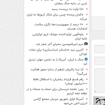
غربی در سایه جنگ رمضان
دانا وایت به بن‌بست رسید
«کمانِ پرنده» چینی برای شکار کروزها به ایران
می‌آید
۷۰ درصد از صهیونیست‌ها نگران سلامت
انتخابات هستند
یاوه‌گویی تولیدکننده موشک کروز اوکراینی
علیه ایران
حرم امیرالمومنین محیای آخر صفر شد
آخرین نبرد «داستان اسباب‌بازی» برای نجات
کودکی
جنگ با ایران، آمریکا را به دشمن جهان تبدیل
کرد
آیا تینا پاکروان بازهم از ساترا مجوز فعالیت
می‌گیرد؟
رقم فسخ قرارداد رضاییان با استقلال فقط
۱۰۰میلیون تومان!
یمن: نقشه عربستان برای حمله به صنعاء را در
نطفه خفه کردیم
آمریکا اوایل شهریور میزبان مجمع آژانس
انرژی اتمی می‌شود