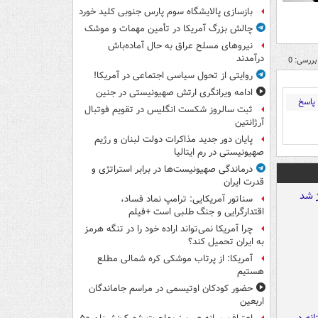
بازسازی پالایشگاه سوم پارس جنوبی کلید خورد
چالش بزرگ آمریکا در تأمین مهمات و موشک
نیروهای مسلح عراق به حال آماده‌باش
درآمدند
بررسی: 0
روایتی از تحول سیاسی اجتماعی در آمریکا!
ادامه ویرانگری ارتش صهیونیستی در جنین
پاسخ
ثبت سالروز شکست انگلیس در تقویم فوتبال
آرژانتین
پایان دور جدید مذاکرات دولت لبنان و رژیم
صهیونیستی در رم ایتالیا
درماندگی صهیونیست‌ها در برابر استراتژی و
قدرت ایران
سناتور آمریکایی: ترامپ نماد فساد،
اقتدارگرایی و جنگ طلبی است +فیلم
چرا آمریکا نمی‌تواند اراده خود را در تنگه هرمز
به ایران تحمیل کند؟
آمریکا: از پرتاب موشکی کره شمالی مطلع
هستیم
حضور کودکان اوتیسمی در مراسم جاماندگان
اربعین