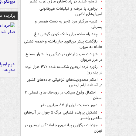
دروغگو، پَ
گرمای شدید در پایانه‌های مرزی غرب کشور
برخورد با عرضه و تبلیغات غیرقانونی
آمپول‌های لاغری
برگزیده 
تنبیه مرگبار مرد تاجر به دست همسر و
پسرش
چند راه‌ ساده برای خنک کردن گوشی داغ
بازگشت پیکر دریانورد جان‌باخته و خدمه کشتی
«آنا» به میهن
شهادت سرباز ارتش در درگیری با اشرار مسلح
در مرز مریوان
حرم امیرا
رکورد تردد اربعین شکسته شد؛ ۴۷۰ هزار تردد
صفر شد
در یک روز
اعلام محدودیت‌های ترافیکی جاده‌های کشور
در آستانه ایام اربعین
احتمال وقوع سیلاب در رودخانه‌های فصلی ۳
استان
عبور جمعیت ایران از ۸۷ میلیون نفر
تشکیل پرونده قضایی مرگ ۵ جوان در آب‌های
ساحلی رامسر
جزئیات برگزاری پیاده‌روی جاماندگان اربعین در
تهران