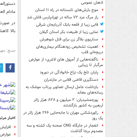
اذهان عمومی
دستورالع
موج بارش‌های تابستانه در راه ۱۱ استان
مادام ال
راز مرگ مرد ۷۲ ساله در تهرانپارس فاش شد
در صورت 
قابی زیبا از قلعه بابک آذربایجان شرقی
بالا کاهش
نمایی زیبا از طبیعت بکر استان گیلان
سناریوی بلاگر زن برای قتل شوهرش
اهمیت تشخیص زودهنگام بیماری‌های
منبع: مهر
دریچه‌ای قلب
ناگفته‌هایی از آمپول های لاغری؛ از عوارض
مرگبار تا زیبایی
پایان تلخ یک نزاع خانوادگی در دورود
دستگیری قاضی قلابی در مازندران
بازداشت عامل ارسال تصاویر پرتاب موشک به
رسانه‌های معاند
پورجمشیدیان: ۲ میلیون و ۸۲۸ هزار زائر
اربعین به کشور بازگشتند
رکوردشکنی مهران با جابه‌جایی ۲۶۶ هزار زائر در
اخبار مرتب
یک روز
انفجار در جایگاه CNG صحنه یک کشته و سه
افزایش 
مصدوم برجا گذاشت
عوارض 