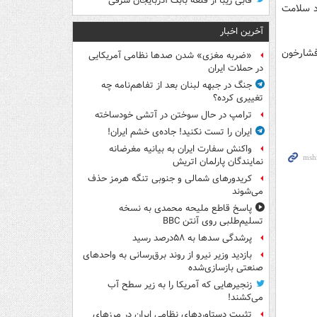
قابی زیبا از قلعه بابک آذربایجان شرقی
د سلامت
آخرین اخبار
فشارخون
«ضربه مغزی» شدن صدها نظامی آمریکایی
در حملات ایران
جنگ در جبهه لبنان بعد از تفاهم‌نامه چه
تغییری کرده؟
ترامپ در حال سوختن در آتشی خودساخته
ایران را تست نکنید! جاده‌ی خشم ایران!
واکنش سفارت ایران به بیانیه مغرضانه
نمایندگان پارلمان اتریش
کریدورهای شمالی و جنوبی تنگه هرمز حذف
می‌شوند
پاسخ قاطع ملیحه محمدی به نسخه
تسلیم‌طلبی روی آنتن BBC
پرشدگی سدها به ۵۸درصد رسید
بازدید وزیر نیرو از روند برق‌رسانی به واحدهای
صنعتی بازسازی‌شده
زنجیرهایی که آمریکا را به زیر سطح آب
می‌کشند!
تثبیت دستاوردهای نظامی ایران در مرزهای