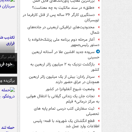
بزرگترین معایب پاوربانک‌های قابل حمل
«طلق» در سند مالکیت به چه معناست؟
دستگیری کارگر ۳۶ ساله پس از قتل کارفرما در
تویسرکان
محدودیت‌های ترافیکی اربعینی در جاده‌های
شمال‌
تکذیب شای
آغاز مرحله دوم برنامه ملی پزشک‌خانواده با
فراری
دستور رئیس‌جمهور
سروده جدید افشین علا در آستانه اربعین
فیلم برگزی
حسینی
خود فرو
بازگشت نزدیک به ۲ میلیون زائر اربعین به
کشور
سردار رادان: بیش از یک میلیون زائر اربعین
برگزیده و
همچنان در عراق حضور دارند
وضعیت شیوع آنفلوانزا در کشور
نجات جان یک زندانی گیلانی با انتقال هوایی
به مرکز درمانی+ فیلم
ثبت سفارش کتب درسی تمام پایه های
تحصیلی
قطع انگشتان یک شهروند با قمه؛ پلیس
اطلاعات وارد عمل شد
حمله تند ف