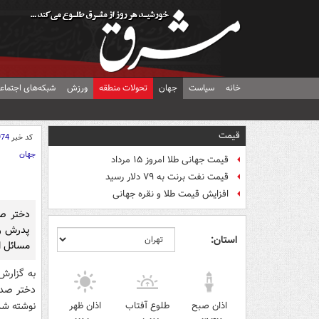
خانه
سیاست
جهان
تحولات منطقه
ورزش
شبکه‌های اجتماع
قیمت
کد خبر
974
جهان
قیمت جهانی طلا امروز ۱۵ مرداد
قیمت نفت برنت به ۷۹ دلار رسید
افزایش قیمت طلا و نقره جهانی
دختر صد
پدرش را
استان:
مسائل از
به گزارش 
دختر صدام
اذان صبح
طلوع آفتاب
اذان ظهر
نوشته شد