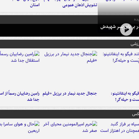
تشویش اذهان عمومی
استان
ده
در بر پای پسر شهیدش
رزشی
یگو به اینفانتینو:
جنجال جدید نیمار در برزیل +فیلم
رامین رضاییان رسماً از اس
ست‌ و حیله‌گر!
جدا شد
عکس