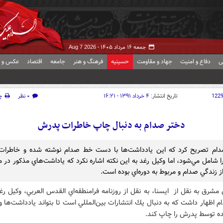
جمعه ۱۶ مرداد ۱۴۰۵ -
Aug 7 2026
ی
دفاع و امنیت
جهاد و مقاومت
حسینیه
فرهنگ و هنر
جامعه
اقتصاد
عکس و ف
122
تاریخ انتشار:
۴ خرداد ۱۳۹۱ - ۱۶:۲۱
۰ نظر
چ
دختر صدام به دنبال چاپ خاطرات پدرش
ام تصريح كرد كه اين يادداشت‌ها با دست خط صدام نوشته شده و خاطرات
 شامل مي‌شود، اما وكيل رغد به اين نكته اشاره نكرد كه ياداشت‌هاي مذكور در م
 زندگي صدام و مربوط به دوره‌‌اي بوده است.
مشرق به نقل از ايسنا، به نقل از روزنامه فرامنطقه‌اي القدس العربي، وكيل ر
 اظهار داشت كه به دنبال يك انتشارات بين‌المللي است تا بتواند يادداشت‌ها 
ه توسط پدرش را چاپ كند.