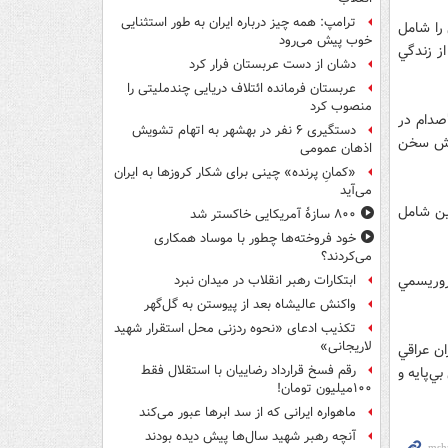
ترامپ: همه چیز درباره ایران به طور استثنایی
را شامل
خوب پیش می‌رود
از زندگي
دشان از دست عربستان فرار کرد
عربستان فرمانده ائتلاف دریایی چندملیتی را
منصوب کرد
مل 480 صفحه با عنوان "صدام در
دستگیری ۶ نفر در بهشهر به اتهام تشویش
زداشتش سخن
اذهان عمومی
«کمانِ پرنده» چینی برای شکار کروزها به ایران
می‌آید
ين شامل
۸۰۰ سازۀ آمریکایی خاکستر شد
خود فروخته‌ها چطور با موساد همکاری
می‌کردند؟
روريسمي
ابتکارات رهبر انقلاب در میدان نبرد
واکنش عالیشاه بعد از پیوستن به گل‌گهر
تکذیب ادعای «نحوه ردزنی محل استقرار شهید
لاریجانی»
ن عراقي
رقم فسخ قرارداد رضاییان با استقلال فقط
ي‌پايه و
۱۰۰میلیون تومان!
ماهواره ایرانی که از سد ابرها عبور می‌کند
آنچه رهبر شهید سال‌ها پیش دیده بودند