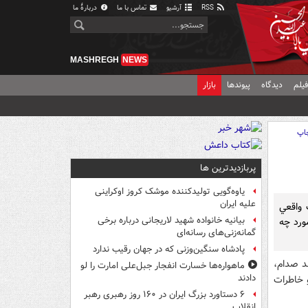
RSS
آرشیو
تماس با ما
دربارهٔ ما
MASHREGH
NEWS
یلم
دیدگاه
پیوندها
بازار
اپ
پربازدیدترین ها
یاوه‌گویی تولیدکننده موشک کروز اوکراینی
علیه ایران
 واقعي
بیانیه خانواده شهید لاریجانی درباره برخی
ورد چه
گمانه‌زنی‌های رسانه‌ای
پادشاه سنگین‌وزنی که در جهان رقیب ندارد
غد صدام،
ماهواره‌ها خسارت انفجار جبل‌علی امارت را لو
دادند
و خاطرات
۶ دستاورد بزرگ ایران در ۱۶۰ روز رهبری رهبر
انقلاب