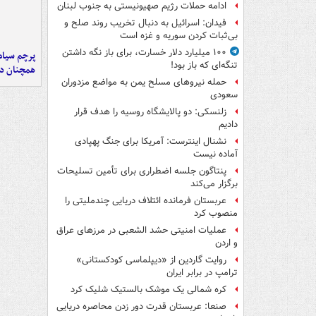
ادامه حملات رژیم صهیونیستی به جنوب لبنان
فیدان: اسرائیل به دنبال تخریب روند صلح و
بی‌ثبات کردن سوریه و غزه است
۱۰۰ میلیارد دلار خسارت، برای باز نگه داشتن
پرچم سیاه
تنگه‌ای که باز بود!
همچنان در
حمله نیروهای مسلح یمن به مواضع مزدوران
سعودی
زلنسکی: دو پالایشگاه روسیه را هدف قرار
دادیم
نشنال اینترست: آمریکا برای جنگ پهپادی
آماده نیست
پنتاگون جلسه اضطراری برای تأمین تسلیحات
برگزار می‌کند
عربستان فرمانده ائتلاف دریایی چندملیتی را
منصوب کرد
عملیات امنیتی حشد الشعبی در مرزهای عراق
و اردن
روایت گاردین از «دیپلماسی کودکستانی»
ترامپ در برابر ایران
کره شمالی یک موشک بالستیک شلیک کرد
صنعا: عربستان قدرت دور زدن محاصره دریایی