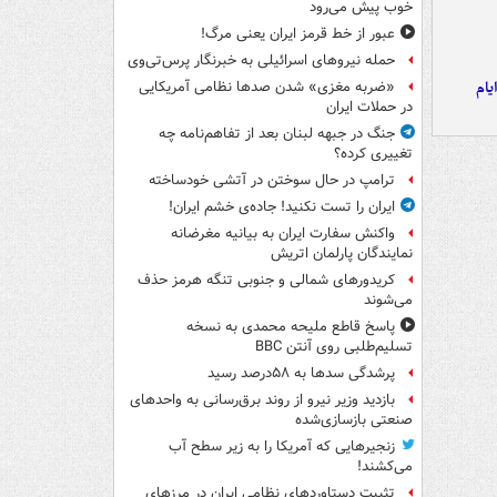
خوب پیش می‌رود
عبور از خط قرمز ایران یعنی مرگ!
حمله نیروهای اسرائیلی به خبرنگار پرس‌تی‌وی
یام
«ضربه مغزی» شدن صدها نظامی آمریکایی
در حملات ایران
جنگ در جبهه لبنان بعد از تفاهم‌نامه چه
تغییری کرده؟
ترامپ در حال سوختن در آتشی خودساخته
ایران را تست نکنید! جاده‌ی خشم ایران!
واکنش سفارت ایران به بیانیه مغرضانه
نمایندگان پارلمان اتریش
کریدورهای شمالی و جنوبی تنگه هرمز حذف
می‌شوند
پاسخ قاطع ملیحه محمدی به نسخه
تسلیم‌طلبی روی آنتن BBC
پرشدگی سدها به ۵۸درصد رسید
بازدید وزیر نیرو از روند برق‌رسانی به واحدهای
صنعتی بازسازی‌شده
زنجیرهایی که آمریکا را به زیر سطح آب
می‌کشند!
تثبیت دستاوردهای نظامی ایران در مرزهای