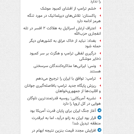
را ندارد
خشم ترامپ از افشای کمبود موشک
پاکستان: تلاش‌های دیپلماتیک در مورد تنگه
هرمز ادامه دارد
اعتراف ارتش اسرائیل به هلاکت ۲ افسر در تله
انفجاری حزب‌الله
بغداد: نباید از خاک عراق به کشورهای دیگر
حمله شود
درگیری لفظی ترامپ و هگزث بر سر کمبود
ذخایر موشکی
ونس: ایرانی‌ها مذاکره‌کنندگان سرسختی
هستند
ترامپ: توافق با ایران را ترجیح می‌دهم
ریزش پایگاه جدید ترامپ بافاصله‌گیری جوانان
و اقلیت‌ها از جمهوری‌خواهان
نشریه آمریکایی: روسیه قدرتمندترین ناوگان
هوایی در کل اروپا را دارد
آغاز جنگ ایران برای پایان قدرت آمریکا بود
قرار بود ایران به زانو درآید، اما به ابرقدرت
منطقه تبدیل شد!
افزایش مجدد قیمت بنزین نتیجه ابهام در