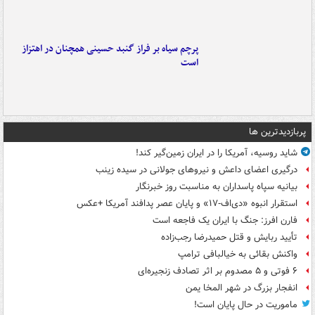
پرچم سیاه بر فراز گنبد حسینی همچنان در اهتزاز
است
پربازدیدترین ها
شاید روسیه، آمریکا را در ایران زمین‌گیر کند!
درگیری اعضای داعش و نیروهای جولانی در سیده زینب
بیانیه سپاه پاسداران به مناسبت روز خبرنگار
استقرار انبوه «دی‌اف‑۱۷» و پایان عصر پدافند آمریکا +عکس
فارن افرز: جنگ با ایران یک فاجعه است
تأیید ربایش و قتل حمیدرضا رجب‌زاده
واکنش بقائی به خیالبافی ترامپ
۶ فوتی و ۵ مصدوم بر اثر تصادف زنجیره‌ای
انفجار بزرگ در شهر المخا یمن
ماموریت در حال پایان است!