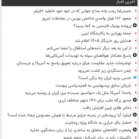
آخرین اخبار
حمیدرضا رجب زاده مداح جوانی که در خود خود غلطید +فیلم
صعود ۱۱۲ هزار واحدی شاخص بورس در معاملات امروز
پرونده یونیک فایننس به کجا رسید؟
حمله پهپادی به پالایشگاه لیبی
هدایای روز خبرنگار ۱۴۰۵ اعلام شد
از این به بعد دیگر نامه‌های استقلال را امضا نمی‌کنم
پاسخ معنادار هوافضای سپاه به تهدیدات آمریکایی‌ها
توضیحات جدید مقاومت عراق درباره تعویق پاسخ به آمریکا و عربستان
چمن دستگردی زیر کشت نمی‌رود
حدس بزنید ایران چه رنگی است؟
بازیکن سابق پرسپولیس به فجرسپاسی پیوست
پانه‌تا: آمریکا مثل یک «بوکسور مست» بین ایران و روسیه می‌دود
صدور برگه جلب برای ۱۴۸ متهم متخلف ارزی
ذخایر طلای چین افزایش یافت
فیلم/ آیا پرونده‌ای در زمینه جرایم مرتبط با هوش مصنوعی ایجاد شده است؟
احضار باقر خرازی به دادگاه ویژه روحانیت
وضعیت کافه‌های متعلق به ساعدی نیا از زبان سخنگوی عدلیه
پاکستان: باید در برابر اسرائیل متحد شویم