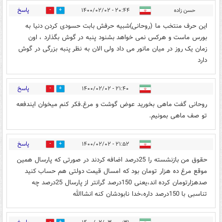
پاسخ
حسن زاده
۲۰:۴۴ - ۱۴۰۰/۰۲/۰۲
0
0
این حرف منتخب ما (روحانی)شبیه حرفش بابت حسودی کردن دنیا به
بورس ماست و هرکس نمی خواهد بشنود پنبه در گوش بگذارد ، اون
زمان یک روز در میان مانور می داد ولی الان به نظر پنبه بزرگی در گوش
دارد
پاسخ
۲۱:۴۰ - ۱۴۰۰/۰۲/۰۲
0
2
روحانی گفت ماهی بخورید عوض گوشت و مرغ.فکر کنم میخوان ایندفعه
تو صف ماهی بمونیم.
پاسخ
۲۱:۵۲ - ۱۴۰۰/۰۲/۰۲
0
0
حقوق من بازنشسته را 25درصد اضافه کردند در صورتی که پارسال همین
موقع مرغ ده هزار تومان بود که امسال قیمت دولتی هم حساب کنید
صدهزارتومان کرده اند،یعنی 150درصد گرانتر از پارسال 25درصد چه
تناسبی با 150درصد داره،خدا نابودشان کنه انشاالله