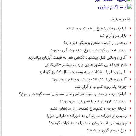
اخبار مرتبط
فیلم/ روحانی: مرغ را هم تحریم کردند
بازار مرغ آرام شد
روحانی از قیمت ماهی و میگو خبر داره؟
مردم به جای گوشت و مرغ، عنکبوت آبی بخورند
آقای روحانی قبل پیشنهاد نگاهی هم به قیمت آبزیان بیاندازند
ذبح خودکفایی کشور جلوی واردات بیشتر +کاریکاتور
آقای روحانی! مشکلات رابه وضعیت سال ۹۲ باز گردانید
آقای روحانی! لاکِ لاک پشت رو چطور درمیارن؟
جوجه یک روزه کمیاب و گران شد
فیلم/ مردم از صدا و سیما ناراضی‌اند یا مسببان صف گوشت و مرغ؟
مردم که نان ندارند چرا شیرینی نمی‌خورند!
قاچاق جوجه و تخم‌مرغ نطفه‌دار از مرزهای کشور
رسیدن از قرارگاه سازندگی به قرارگاه عملیاتی مرغ!
چرا روحانی ‎آب خوردن ملت را به مذاکرات گره زد؟
مرغ بازهم گران می‌شود؟