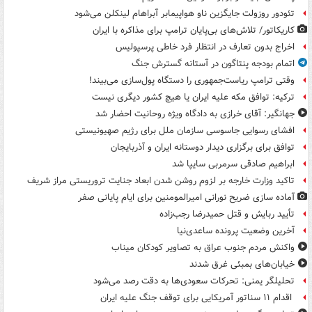
تئودور روزولت جایگزین ناو هواپیمابر آبراهام لینکلن می‌شود
کاریکاتور/ تلاش‌های بی‌پایان ترامپ برای مذاکره با ایران
اخراج بدون تعارف در انتظار فرد خاطی پرسپولیس
اتمام بودجه پنتاگون در آستانه گسترش جنگ
وقتی ترامپ ریاست‌جمهوری را دستگاه پول‌سازی می‌بیند!
ترکیه: توافق مکه علیه ایران یا هیچ کشور دیگری نیست
جهانگیر: آقای خرازی به دادگاه ویژه روحانیت احضار شد
افشای رسوایی جاسوسی سازمان ملل برای رژیم صهیونیستی
توافق برای برگزاری دیدار دوستانه ایران و آذربایجان
ابراهیم صادقی سرمربی سایپا شد
تاکید وزارت خارجه بر لزوم روشن شدن ابعاد جنایت تروریستی مراز شریف
آماده سازی ضریح نورانی امیرالمومنین برای ایام پایانی صفر
تأیید ربایش و قتل حمیدرضا رجب‌زاده
آخرین وضعیت پرونده ساعدی‌نیا
واکنش مردم جنوب عراق به تصاویر کودکان میناب
خیابان‌های بمبئی غرق شدند
تحلیلگر یمنی: تحرکات سعودی‌ها به دقت رصد می‌شود
اقدام ۱۱ سناتور آمریکایی برای توقف جنگ علیه ایران