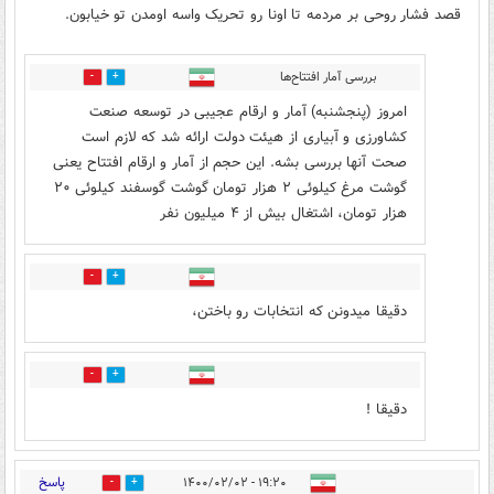
قصد فشار روحی بر مردمه تا اونا رو تحریک واسه اومدن تو خیابون.
بررسی آمار افتتاح‌ها
0
4
امروز (پنجشنبه) آمار و ارقام عجیبی در توسعه صنعت
کشاورزی و آبیاری از هیئت دولت ارائه شد که لازم است
صحت آنها بررسی بشه. این حجم از آمار و ارقام افتتاح یعنی
گوشت مرغ کیلوئی ۲ هزار تومان گوشت گوسفند کیلوئی ۲۰
هزار تومان، اشتغال بیش از ۴ میلیون نفر
0
5
دقیقا میدونن که انتخابات رو باختن،
0
4
دقیقا !
پاسخ
۱۹:۲۰ - ۱۴۰۰/۰۲/۰۲
7
1