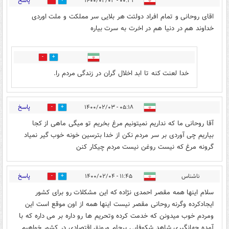
پاسخ
۰۰:۳۱ - ۱۴۰۰/۰۲/۰۳
0
6
اقای روحانی و تمام افراد دولتت هر بلایی سر مملکت و ملت اوردی
خداوند هم در دنیا هم در اخرت به سرت بیاره
0
0
خدا لعنت کنه تا ابد اخلال گران در زندگی مردم را.
پاسخ
۰۵:۱۸ - ۱۴۰۰/۰۲/۰۳
0
0
آقا روحانی ما که نداریم نمیتونیم مرغ بخریم تو میگی ماهی از کجا
بیاریم چی آوردی بر سر مردم نکن از خدا بترسین خونه خوب گیر نمیاد
گرونه مرغ که نیست روغن نیست مردم چیکار کنن
پاسخ
ناشناس
۱۱:۴۵ - ۱۴۰۰/۰۲/۰۴
0
0
سلام اینها همه مقصر احمدی نژاده که این مشکلات رو برای کشور
ایجادکرده وگرنه روحانی مقصر نیست اینها همه از اون موقع است این
ومردم خوب میدونن که خدمت کرده وتحریم ها رو داره بر می داره که با
آمده جهانگیری شاهد شکوفایی برجام ورونق اقتصادی در کشور خواهیم