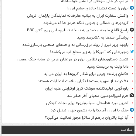
ترامپ در حال سوختن در آتشی خودساخته
ایران را تست نکنید! جاده‌ی خشم ایران!
واکنش سفارت ایران به بیانیه مغرضانه نمایندگان پارلمان اتریش
کریدورهای شمالی و جنوبی تنگه هرمز حذف می‌شوند
پاسخ قاطع ملیحه محمدی به نسخه تسلیم‌طلبی روی آنتن BBC
پرشدگی سدها به ۵۸درصد رسید
بازدید وزیر نیرو از روند برق‌رسانی به واحدهای صنعتی بازسازی‌شده
زنجیرهایی که آمریکا را به زیر سطح آب می‌کشند!
تثبیت دستاوردهای نظامی ایران در مرزهای غربی در سایه جنگ رمضان
دانا وایت به بن‌بست رسید
«کمانِ پرنده» چینی برای شکار کروزها به ایران می‌آید
۷۰ درصد از صهیونیست‌ها نگران سلامت انتخابات هستند
یاوه‌گویی تولیدکننده موشک کروز اوکراینی علیه ایران
حرم امیرالمومنین محیای آخر صفر شد
آخرین نبرد «داستان اسباب‌بازی» برای نجات کودکی
جنگ با ایران، آمریکا را به دشمن جهان تبدیل کرد
آیا تینا پاکروان بازهم از ساترا مجوز فعالیت می‌گیرد؟
سلامت