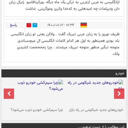
ازانگلیسی به عربی ازعربی به ترکی یک ماه دیگه. بورکینافاسو. ژنرال زبان
دان ودیپلمات چه امیدهایی به کدخدا وکری وموگرینی. نداشت
پاسخ
۱۷:۳۴ - ۱۴۰۰/۰۱/۰۲
0
0
ظریف نوروز را به زبان عربی تبریک گفت . ولاکن یعنی تو زبان انگلیسی
بلد بودی همینطور به اول هر کدام کلمات انگلیسی ال میچسباندی
متوجه تبگیر منظور متوجه تبریک میشدند . چرا زححححمت کشیدی
ولک.
خودرو
خودروهای جدید شیائومی در راه بازار
چرا سیم‌کشی خودرو ذوب می‌شود؟
شو
این مطالب را از دست ندهید....