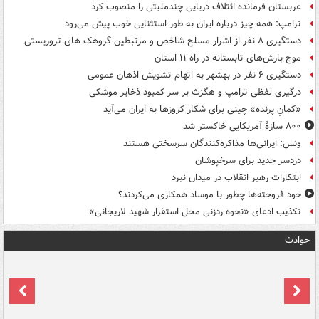
عربستان فرمانده ائتلاف دریایی چندملیتی را منصوب کرد
ترامپ: همه چیز درباره ایران به طور استثنایی خوب پیش می‌رود
دستگیری ۸ نفر از اشرار مسلح شاخص و مرتبطین گروهک های تروریستی
موج بارش‌های تابستانه در راه ۱۱ استان
دستگیری ۶ نفر در بهشهر به اتهام تشویش اذهان عمومی
درگیری لفظی ترامپ و هگزث بر سر کمبود ذخایر موشکی
«کمانِ پرنده» چینی برای شکار کروزها به ایران می‌آید
۸۰۰ سازۀ آمریکایی خاکستر شد
ونس: ایرانی‌ها مذاکره‌کنندگان سرسختی هستند
دردسر جدید برای سرخپوشان
ابتکارات رهبر انقلاب در میدان نبرد
خود فروخته‌ها چطور با موساد همکاری می‌کردند؟
تکذیب ادعای «نحوه ردزنی محل استقرار شهید لاریجانی»
حوادث