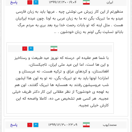
پاسخ
ایران
۱۹:۰۴ - ۱۳۹۹/۱۲/۳۰
0
2
منظورتم از این کار زیرش می نوشتی چیه . عربها باید به زبان فارسی
عیدو به ما تبریک بگن نه ما به زبان عربی به اونا .چون عیده ایرانیان
هست . مثل اینه که تو بابات رحمت خدا بره بعد بری به مردم مرگ
باباتو تسلیت بگی اونم به زبان خودشون . ..
0
1
با شما هم عقیده ام. درسته که نوروز عید طبیعت و رستاخیز
و این ها است، اما این عید ملی ایران، تاجیکستان،
افغانستان، و کردهای عراق و ترکیه هست، نه عربستان و
امارات! اونها باید به تو تبریک بگن، نه تو به اون ها! ایشون
شب عروسیشون رفتند به همسایه ها تبریک گفتند، اون هم
به لهجه ی خودشون؟ از نظر عقلانی این کار دکتر ظریف خیلی
عجیبه. هر کسی هم تشخیص می ده، کاملا واضحه که این
کارش خیلی عجیبه.
پاسخ
محمدایوب
۲۳:۰۹ - ۱۳۹۹/۱۲/۳۰
0
0