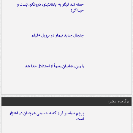
حمله تند فیگو به اینفانتینو: دروغگو، پَست‌ و
حیله‌گر!
جنجال جدید نیمار در برزیل +فیلم
رامین رضاییان رسماً از استقلال جدا شد
برگزیده عکس
پرچم سیاه بر فراز گنبد حسینی همچنان در اهتزاز
است