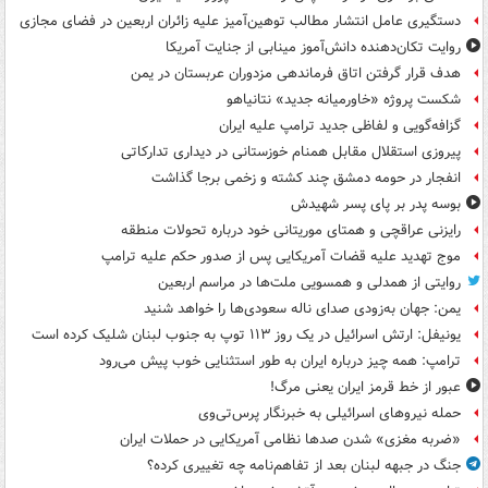
دستگیری عامل انتشار مطالب توهین‌آمیز علیه زائران اربعین در فضای مجازی
روایت تکان‌دهنده دانش‌آموز مینابی از جنایت آمریکا
هدف قرار گرفتن اتاق‌ فرماندهی مزدوران عربستان در یمن
شکست پروژه «خاورمیانه جدید» نتانیاهو
گزافه‌گویی و لفاظی جدید ترامپ علیه ایران
پیروزی استقلال مقابل همنام خوزستانی در دیداری تدارکاتی
انفجار در حومه دمشق چند کشته و زخمی برجا گذاشت
بوسه‌ پدر بر پای پسر شهیدش
رایزنی عراقچی و همتای موریتانی خود درباره تحولات منطقه
موج تهدید علیه قضات آمریکایی پس از صدور حکم علیه ترامپ
روایتی از همدلی و همسویی ملت‌ها در مراسم اربعین
یمن: جهان به‌زودی صدای ناله سعودی‌ها را خواهد شنید
یونیفل: ارتش اسرائیل در یک روز ۱۱۳ توپ به جنوب لبنان شلیک کرده است
ترامپ: همه چیز درباره ایران به طور استثنایی خوب پیش می‌رود
عبور از خط قرمز ایران یعنی مرگ!
حمله نیروهای اسرائیلی به خبرنگار پرس‌تی‌وی
«ضربه مغزی» شدن صدها نظامی آمریکایی در حملات ایران
جنگ در جبهه لبنان بعد از تفاهم‌نامه چه تغییری کرده؟