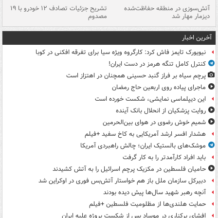
تصادف مرگبار در محور اهواز–شوش ۲
آتش‌سوزی در منطقه حفاظت‌شده
تشریح جزئیات تصادف ۱۲ خودرو با ۱۹
پا
دیزمار مهار شد
مصدوم
آخرین اخبار
نیویورک تایمز فاش کرد: کارگروه ویژه سیا برای تفرقه افکنی در کوبا
کنترل کامل تنگه هرمز در دست ایران!
پرچم سیاه بر فراز گنبد حسینی همچنان در اهتزاز است
ماجرای پیاده روی اربعین حاج رمضان
این دیپلماسی نمایشی، شکست خورده است
روایت پزشکیان از انحلال بانک آینده
شمیم خوش رضوی در هوای بین‌الحرمین
هشدار افسر ارشد آمریکایی به کاخ سفید +فیلم
موشک‌های بالستیک ایران؛ چالش راهبردی آمریکا
باید افراد کارآمدتر را به کار گرفت
حامیان فلسطین در مکزیک پرچم اسرائیل را به آتش کشیدند
دبیرکل سازمان ملل باز هم خواستار آتش‌بس فوری در اوکراین شد
آنچه رهبر شهید سال‌ها پیش دیده بودند
حمایت هلندی‌ها از مظلومیت فلسطین +فیلم
افشای برکناری در موساد پس از شکست پروژه علیه ایران