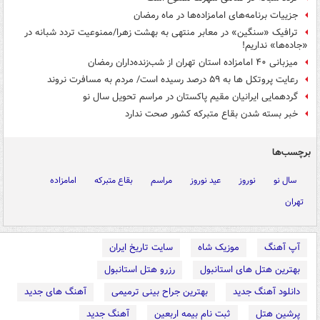
جزییات برنامه‌های امامزاده‌ها در ماه رمضان
ترافیک «سنگین» در معابر منتهی به بهشت زهرا/ممنوعیت تردد شبانه در
«جاده‌ها» نداریم!
میزبانی ۴۰ امامزاده استان تهران از شب‌زنده‌داران رمضان
رعایت پروتکل ها به ۵۹ درصد رسیده است/ مردم به مسافرت نروند
گردهمایی ایرانیان مقیم پاکستان در مراسم تحویل سال نو
خبر بسته شدن بقاع متبرکه کشور صحت ندارد
برچسب‌ها
سال نو
نوروز
عید نوروز
مراسم
بقاع متبرکه
امامزاده
تهران
آپ آهنگ
موزیک شاه
سایت تاریخ ایران
بهترین هتل های استانبول
رزرو هتل استانبول
دانلود آهنگ جدید
بهترین جراح بینی ترمیمی
آهنگ های جدید
پرشین هتل
ثبت نام بیمه اربعین
آهنگ جدید