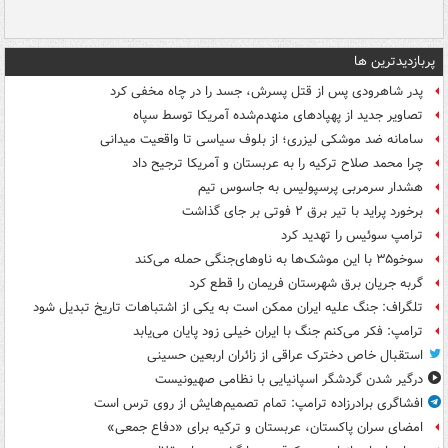
پربازدیدترین ها
پدر شاهرودی پس از قتل پسرش، جسد را در چاه مخفی کرد
تصاویر جدید از پهپادهای منهدم‌شده آمریکا توسط سپاه
سامانه ضد موشکی لیزری؛ از بلوف سیاسی تا واقعیت میدانی
چرا محمد صلاح ترکیه را به عربستان و آمریکا ترجیح داد
هشدار سرمربی پرسپولیس به جاسوس تیم
برخورد پراید با تیر برق ۲ فوتی بر جای گذاشت
ترامپ سوئیس را تهدید کرد
سوخو۳۵ با این موشک‌ها به ناوهای‌جنگی حمله می‌کند
گربه جریان برق شهرستان فریمان را قطع کرد
تلگراف: جنگ علیه ایران ممکن است به یکی از اشتباهات تاریخ تبدیل شود
ترامپ: فکر می‌کنم جنگ با ایران خیلی زود پایان می‌یابد
استقبال خاص دخترک عراقی از زائران اربعین حسینی
درگیر شدن گردشگر اسپانیایی با نظامی صهیونیست
افشاگری برادرزاده ترامپ: تمام تصمیم‌هایش از روی ترس است
امضای سران پاکستان، عربستان و ترکیه برای «دفاع جمعی»