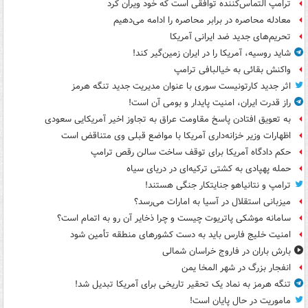
ترامپ التماس‌کننده توافقی است که خود ویران کرد
معادله محاصره در برابر محاصره را ادامه می‌دهیم
تحریم‌های جدید ضد ایرانی آمریکا
شاید روسیه، آمریکا را در ایران زمین‌گیر کند!
واکنش بقائی به خیالبافی ترامپ
اثر جدید کارتونیست سوری با عنوان مدیریت جدید تنگه هرمز
راز قدرت ایران، امنیت پایدار و بومی آن است!
به تعویق افتادن پاسخ مقاومت عراق به تجاوز اخیر آمریکایی سعودی
اظهارات وزیر خزانه‌داری آمریکا با مواضع قبلی وی متناقض است
حکم دادگاه آمریکا برای توقف ساخت سالن رقص ترامپ
حمله پهپادی به کشتی ترکیه‌ای در دریای سیاه
ترامپ و نتانیاهو جنایتکار جنگی هستند!
میزبانی استقلال در آسیا به امارات می‌رسد؟
سامانه موشکی پاتریوت چیست و چرا ذخایر آن رو به اتمام است؟
امنیت خلیج فارس باید به دست کشورهای منطقه تأمین شود
بارش باران در فاروج خراسان شمالی
انفجار بزرگ در شهر المخا یمن
تنگه هرمز به نماد یک تحقیر تاریخی برای آمریکا تبدیل شد!
ماموریت در حال پایان است!