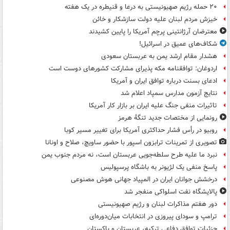
۲۰ حمله رژیم صهیونیستی به درعا و قنیطره در یک هفته
خیزش مردم لبنان علیه دولت سازشکار و خائن
معترضان آرژانتینی پرچم آمریکا را پایین کشیدند
شکاف‌های عمیق در اسرائیل!
هشدار مقام ارشد یمن به عربستان سعودی
اردوغان: توافقنامه مکه پذیرای مشارکت کشورهای دوست است
ادعای بسنت درباره توافق ایران و آمریکا
نتایج آزمون مدارس سمپاد اعلام شد
تاثیرات منفی جنگ علیه ایران بر بازار کار آمریکا
رونمایی از مختصات جدید تنگۀ هرمز
روبیو در رأس فشار حداکثری آمریکا برای تغییر مسیر کوبا
تصویری از تمرینات ترابزون اسپور با حضور ساویچ، صلاح و اونانا
نبرد ما علیه طرح سلطه‌جویی عربستان است، نه مردم جنوب یمن
پاسخ منفی یک لژیونر به باشگاه پرسپولیس
درخشش جوانان ایران در المپیاد جهانی هوش مصنوعی
پالایشگاه نفت اسلواکی منفجر شد
دور هفتم مذاکرات لبنان و رژیم صهیونیستی
ترامپ و سودای پیروزی در انتخابات میان‌دوره‌ای
جزئیات توافق دفاعی ترکیه، عربستان و پاکستان