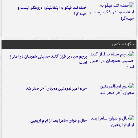
حمله تند فیگو به اینفانتینو: دروغگو، پَست‌ و
حیله‌گر!
برگزیده عکس
پرچم سیاه بر فراز گنبد حسینی همچنان در اهتزاز
است
حرم امیرالمومنین محیای آخر صفر شد
حال و هوای سامرا بعد از ایام اربعین