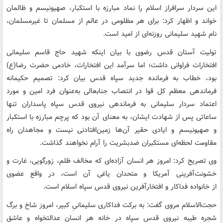
این سردار سرافراز اسلام را نماد مبارزه با استکبار، صهیونیسم و ظالمان
خواند و اظهار کرد: برای هر مظلومی در عالم از مسلمان تا غیرمسلمان،
نام شهید سلیمانی روزنه‌ای از امید است.
تولیت آستان قدس رضوی با بیان اینکه شهید حاج قاسم سلیمانی
افتخارات فراوانی داشت؛ اما سرآمد این افتخارات، خادمی حضرت رضا(ع)
بود، خطاب به فرمانده جدید سپاه قدس بیان کرد: تصمیم حکیمانه
فرماندهی معظم کل قوا در انتصاب جنابعالی به‌عنوان فرد امین و مورد
اعتماد سردار سلیمانی به فرماندهی نیروی قدس سپاه پاسداران تنها
ساعاتی پس از شهادت ایشان، به معنای آن بود که پرچم مبارزه با استکبار
و صهیونیسم و ایادی حقیر آن‌ها زمین‌افتادنی نیست و مجاهدان راه
مقاومت لحظه‌ای مستکبران ضدبشریت را آرام نخواهند گذاشت.
وی تصریح کرد: امروز هر انسان آزاده‌ای که مخالف ظلم، زورگویی، غارت و
خشونت‌آفرینی آمریکا و متحدان یاغی آن است، در واقع عضوی
از خانواده فداکار و افتخارآفرین نیروی قدس سپاه اسلام است.
حجت‌الاسلام مروی گفت: به برکت فداکاری سلیمانیِ کبیر، امروز شاخ و برگ
شجره طیبه نیروی قدس سپاه در خانه هر انسان عدالتخواه و عاشق