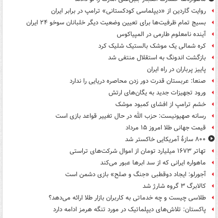
روایت گاردین از «دیپلماسی کودکستانی» ترامپ در برابر ایران
بسیج تمام ظرفیت‌ها برای تعیین وضعیت دیگر خلبانان سوخو ۲۴ ایران
آینده نامعلوم طارمی در المپیاکوس
کره شمالی یک موشک بالستیک شلیک کرد
بازگشت اندونگ به استقلال منتفی شد
پاییز پرباران در راه ایران
صنعا: عربستان قدرت دور زدن محاصره دریایی را ندارد
ورود تجهیزات جدید به یگان‌های ارتش
خشم ترامپ از افشای کمبود موشک
رسانه صهیونیست: حزب الله در حال تغییر قواعد بازی است
قیمت جهانی طلا امروز ۱۵ مرداد
۸۰۰ سازۀ آمریکایی خاکستر شد
تهاتر ۱۶۷۳ میلیارد تومان از اموال شرکت‌های تراستی
ماهواره ایرانی که از سد ابرها عبور می‌کند
آجورلو: ایجاد دوقطبی «جنگ و صلح‌» بازی دشمن است
کالابرگ ۳ گروه شارژ شد
طلاسی چیست و چه خدماتی به کاربران بازار طلا ارائه می‌دهد؟
پاکستان: تلاش‌های دیپلماتیک در مورد تنگه هرمز ادامه دارد