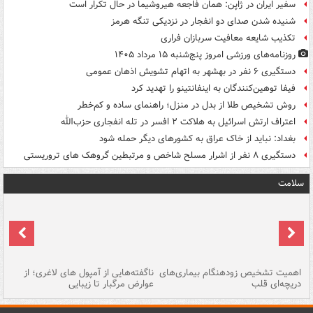
سفیر ایران در ژاپن: همان فاجعه هیروشیما در حال تکرار است
شنیده شدن صدای دو انفجار در نزدیکی تنگه هرمز
تکذیب شایعه معافیت سربازان فراری
روزنامه‌های ورزشی امروز پنج‌شنبه ۱۵ مرداد ۱۴۰۵
دستگیری ۶ نفر در بهشهر به اتهام تشویش اذهان عمومی
فیفا توهین‌کنندگان به اینفانتینو را تهدید کرد
روش تشخیص طلا از بدل در منزل؛ راهنمای ساده و کم‌خطر
اعتراف ارتش اسرائیل به هلاکت ۲ افسر در تله انفجاری حزب‌الله
بغداد: نباید از خاک عراق به کشورهای دیگر حمله شود
دستگیری ۸ نفر از اشرار مسلح شاخص و مرتبطین گروهک های تروریستی
سلامت
اهمیت تشخیص زودهنگام بیماری‌های
ناگفته‌هایی از آمپول های لاغری؛ از
دریچه‌ای قلب
عوارض مرگبار تا زیبایی
تا