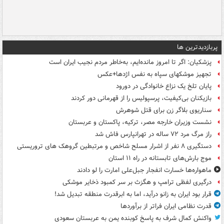
پربازدیدترین ها
پزشکیان: اگر تا امروز مانده‌ایم، به‌خاطر مردم نجیب ایران است
تجهیز موشکهای سپاه به نفس اژدها+عکس
پایان تلخ یک نزاع خانوادگی در دورود
بازیکنان بی‌کیفیت، پرسپولیس را از قهرمانی دور کردند
سناریوی بلاگر زن برای قتل شوهرش
نشست وزیران خارجه مصر، ترکیه، پاکستان و عربستان
راز مرگ مرد ۷۲ ساله در تهرانپارس فاش شد
دستگیری ۸ نفر از اشرار مسلح شاخص و مرتبطین گروهک های تروریستی
موج بارش‌های تابستانه در راه ۱۱ استان
ماهواره‌ها خسارت انفجار جبل‌علی امارت را لو دادند
درگیری لفظی ترامپ و هگزث بر سر کمبود ذخایر موشکی
قرار بود ایران به زانو درآید، اما به ابرقدرت منطقه تبدیل شد!
قدرت نظامی ایران فراتر از برآوردها
واکنش کمال شرف به پاسخ کوبنده یمن به عربستان سعودی