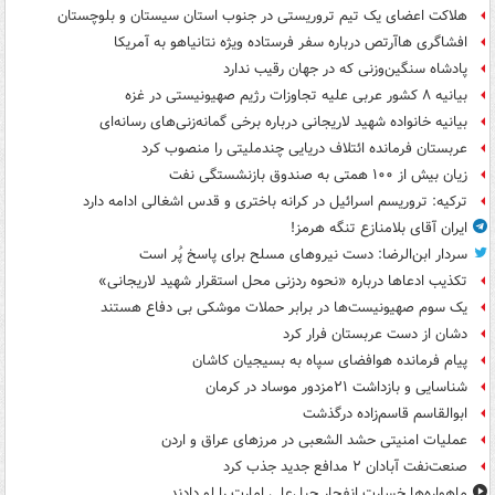
هلاکت اعضای یک تیم تروریستی در جنوب استان سیستان و بلوچستان
افشاگری هاآرتص درباره سفر فرستاده ویژه نتانیاهو به آمریکا
پادشاه سنگین‌وزنی که در جهان رقیب ندارد
بیانیه ۸ کشور عربی علیه تجاوزات رژیم صهیونیستی در غزه
بیانیه خانواده شهید لاریجانی درباره برخی گمانه‌زنی‌های رسانه‌ای
عربستان فرمانده ائتلاف دریایی چندملیتی را منصوب کرد
زیان بیش از ۱۰۰ همتی به صندوق‌ بازنشستگی نفت
ترکیه: تروریسم اسرائیل در کرانه باختری و قدس اشغالی ادامه دارد
ایران آقای بلامنازع تنگه هرمز!
سردار ابن‌الرضا: دست نیروهای مسلح برای پاسخ پُر است
تکذیب ادعاها درباره «نحوه ردزنی محل استقرار شهید لاریجانی»
یک‌ سوم صهیونیست‌ها در برابر حملات موشکی بی دفاع هستند
دشان از دست عربستان فرار کرد
پیام فرمانده هوافضای سپاه به بسیجیان کاشان
شناسایی و بازداشت ۲۱مزدور موساد در کرمان
ابوالقاسم قاسم‌زاده درگذشت
عملیات امنیتی حشد الشعبی در مرزهای عراق و اردن
صنعت‌نفت آبادان ۲ مدافع جدید جذب کرد
ماهواره‌ها خسارت انفجار جبل‌علی امارت را لو دادند