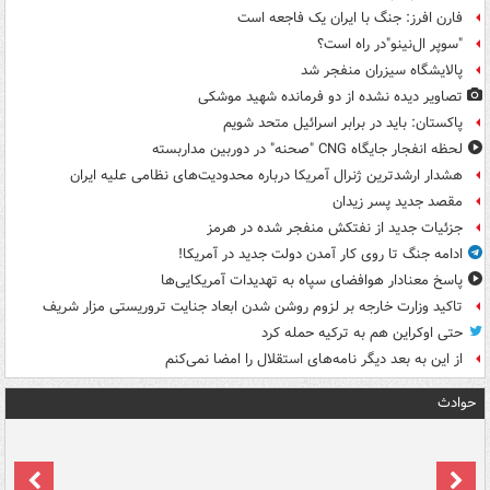
فارن افرز: جنگ با ایران یک فاجعه است
"سوپر ال‌نینو"در راه است؟
پالایشگاه سیزران منفجر شد
تصاویر دیده‌ نشده از دو فرمانده شهید موشکی
پاکستان: باید در برابر اسرائیل متحد شویم
لحظه انفجار جایگاه CNG "صحنه" در دوربین مداربسته
هشدار ارشدترین ژنرال آمریکا درباره محدودیت‌های نظامی علیه ایران
مقصد جدید پسر زیدان
جزئیات جدید از نفتکش منفجر شده در هرمز
ادامه جنگ تا روی کار آمدن دولت جدید در آمریکا!
پاسخ معنادار هوافضای سپاه به تهدیدات آمریکایی‌ها
تاکید وزارت خارجه بر لزوم روشن شدن ابعاد جنایت تروریستی مزار شریف
حتی اوکراین هم به ترکیه حمله کرد
از این به بعد دیگر نامه‌های استقلال را امضا نمی‌کنم
حوادث