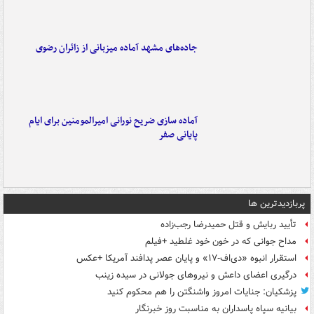
جاده‌های مشهد آماده میزبانی از زائران رضوی
آماده سازی ضریح نورانی امیرالمومنین برای ایام
پایانی صفر
پربازدیدترین ها
تأیید ربایش و قتل حمیدرضا رجب‌زاده
مداح جوانی که در خون خود غلطید +فیلم
استقرار انبوه «دی‌اف‑۱۷» و پایان عصر پدافند آمریکا +عکس
درگیری اعضای داعش و نیروهای جولانی در سیده زینب
پزشکیان: جنایات امروز واشنگتن را هم محکوم کنید
بیانیه سپاه پاسداران به مناسبت روز خبرنگار