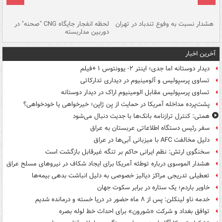
ای
هشدار نسبت به وفوع تندباد در تهران
لحظه انفجار جایگاه CNG "صحنه" در
دس
دوربین مداربسته
ات
آخرین اخبار
دیدار دوستانه اما جدی؛ اینتر ۲- یوونتوس ۱ +فیلم
تساوی پرسپولیس و آلومینیوم در دیداری تدارکاتی
تساوی پرسپولیس مقابل الومینیوم اراک در دیدار دوستانه
پشت‌پرده مداخله آمریکا در حمایت از یِن ژاپن؛ خیرخواهی یا خودخواهی؟
همتی: کنترل ترازنامه بانک‌ها با جدیت دنبال می‌شود
سفر رئیس دستگاه اطلاعاتی عربستان به عراق
دلیل مخالفت AFC با میزبانی آبی‌ها در عراق
سخنگوی ارتش: نظم ایرانی حاکم بر تنگه غیرقابل بازگشت است
هشدار الموسوی درباره توطئه آمریکا برای ایجاد شکاف در نیروهای مسلح عراق
تعطیلی تدریجی مراکز دیالیز خصوصی به دلیل انباشت بدهی بیمه‌ها
خاویر باردم؛ یک ستاره در برابر سکوت جهان
خدمه ناو لینکلن: پس از ۸ ماه حضور در دریا خسته و درمانده‌ شدیم
توافق بغداد و شرکت «شورون» برای احداث خط لوله بصره