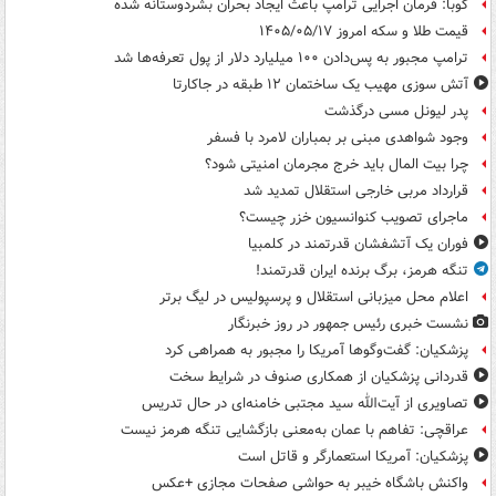
کوبا: فرمان اجرایی ترامپ باعث ایجاد بحران بشردوستانه شده
قیمت طلا و سکه امروز ۱۴۰۵/۰۵/۱۷
ترامپ مجبور به پس‌دادن ۱۰۰ میلیارد دلار از پول تعرفه‌ها شد
آتش سوزی مهیب یک ساختمان ۱۲ طبقه در جاکارتا
پدر لیونل مسی درگذشت
وجود شواهدی مبنی بر بمباران لامرد با فسفر
چرا بیت المال باید خرج مجرمان امنیتی شود؟
قرارداد مربی خارجی استقلال تمدید شد
ماجرای تصویب کنوانسیون خزر چیست؟
فوران یک آتشفشان قدرتمند در کلمبیا
تنگه هرمز، برگ برنده ایران قدرتمند!
اعلام محل میزبانی استقلال و پرسپولیس در لیگ برتر
نشست خبری رئیس جمهور در روز خبرنگار
پزشکیان: گفت‌وگوها آمریکا را مجبور به همراهی کرد
قدردانی پزشکیان از همکاری صنوف در شرایط سخت
تصاویری از آیت‌الله سید مجتبی خامنه‌ای در حال تدریس
عراقچی: تفاهم با عمان به‌معنی بازگشایی تنگه هرمز نیست
پزشکیان: آمریکا استعمارگر و قاتل است
واکنش باشگاه خیبر به حواشی صفحات مجازی +عکس