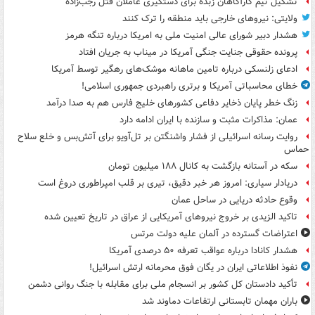
تشکیل تیم کارآگاهان زبده برای دستگیری عاملان قتل رجب‌زاده
ولایتی: نیروهای خارجی باید منطقه را ترک کنند
هشدار دبیر شورای عالی امنیت ملی به امریکا درباره تنگه هرمز
پرونده حقوقی جنایت جنگی آمریکا در میناب به جریان افتاد
ادعای زلنسکی درباره تامین ماهانه موشک‌های رهگیر توسط آمریکا
خطای محاسباتی آمریکا و برتری راهبردی جمهوری اسلامی!
زنگ خطر پایان ذخایر دفاعی کشورهای خلیج فارس هم به صدا درآمد
عمان: مذاکرات مثبت و سازنده با ایران ادامه دارد
روایت رسانه اسرائیلی از فشار واشنگتن بر تل‌آویو برای آتش‌بس و خلع سلاح
حماس
سکه در آستانه بازگشت به کانال ۱۸۸ میلیون تومان
دریادار سیاری: امروز هر خبر دقیق، تیری بر قلب امپراطوری دروغ است
وقوع حادثه دریایی در ساحل عمان
تاکید الزیدی بر خروج نیروهای آمریکایی از عراق در تاریخ تعیین شده
اعتراضات گسترده در آلمان علیه دولت مرتس
هشدار کانادا درباره عواقب تعرفه ۵۰ درصدی آمریکا
نفوذ اطلاعاتی ایران در یگان فوق محرمانه ارتش اسرائیل!
تأکید دادستان کل کشور بر انسجام ملی برای مقابله با جنگ روانی دشمن
باران مهمان تابستانی ارتفاعات دماوند شد