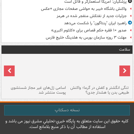
پزشکیان: آمریکا استعمارگر و قاتل است
واکنش باشگاه خیبر به حواشی صفحات مجازی +عکس
جزئیات جدید از نفتکش منفجر شده در هرمز
راهبرد ایران "پنتاگون" را شکست می‌دهد
صدور ۱۰ فقره حکم قصاص برای «کلثوم اکبری»
مهلت ۳ روزه سازمان بورس به هلدینگ خلیج فارس
سلامت
تنگی انگشتر و کفش در گرما؛ واکنش
اسامی ژل‌های غیر مجاز شستشوی
مر
طبیعی بدن یا هشدار جدی؟
پوست منتشر شد
نسخه دسکتاپ
کليه حقوق اين سايت متعلق به پایگاه خبري-تحليلي مشرق نيوز می باشد و
استفاده از مطالب آن با ذکر منبع بلامانع است.