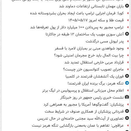
باران مهمان تابستانی ارتفاعات دماوند شد
کوبا: فرمان اجرایی ترامپ باعث ایجاد بحران بشردوستانه شده
قیمت طلا و سکه امروز ۱۴۰۵/۰۵/۱۷
ترامپ مجبور به پس‌دادن ۱۰۰ میلیارد دلار از پول تعرفه‌ها شد
آتش سوزی مهیب یک ساختمان ۱۲ طبقه در جاکارتا
پدر لیونل مسی درگذشت
وجود شواهدی مبنی بر بمباران لامرد با فسفر
چرا بیت المال باید خرج مجرمان امنیتی شود؟
قرارداد مربی خارجی استقلال تمدید شد
ماجرای تصویب کنوانسیون خزر چیست؟
فوران یک آتشفشان قدرتمند در کلمبیا
تنگه هرمز، برگ برنده ایران قدرتمند!
اعلام محل میزبانی استقلال و پرسپولیس در لیگ برتر
نشست خبری رئیس جمهور در روز خبرنگار
پزشکیان: گفت‌وگوها آمریکا را مجبور به همراهی کرد
قدردانی پزشکیان از همکاری صنوف در شرایط سخت
تصاویری از آیت‌الله سید مجتبی خامنه‌ای در حال تدریس
عراقچی: تفاهم با عمان به‌معنی بازگشایی تنگه هرمز نیست