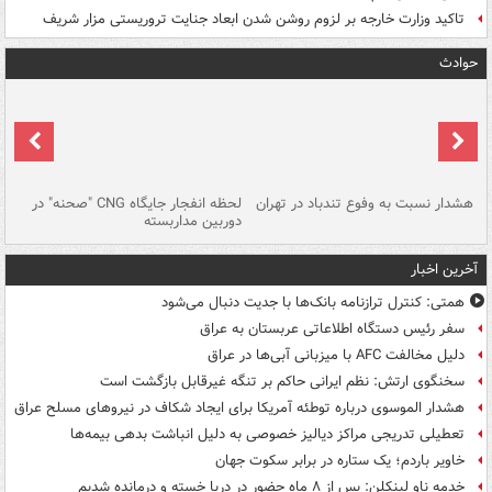
تاکید وزارت خارجه بر لزوم روشن شدن ابعاد جنایت تروریستی مزار شریف
حوادث
ای
هشدار نسبت به وفوع تندباد در تهران
لحظه انفجار جایگاه CNG "صحنه" در
دس
دوربین مداربسته
ات
آخرین اخبار
همتی: کنترل ترازنامه بانک‌ها با جدیت دنبال می‌شود
سفر رئیس دستگاه اطلاعاتی عربستان به عراق
دلیل مخالفت AFC با میزبانی آبی‌ها در عراق
سخنگوی ارتش: نظم ایرانی حاکم بر تنگه غیرقابل بازگشت است
هشدار الموسوی درباره توطئه آمریکا برای ایجاد شکاف در نیروهای مسلح عراق
تعطیلی تدریجی مراکز دیالیز خصوصی به دلیل انباشت بدهی بیمه‌ها
خاویر باردم؛ یک ستاره در برابر سکوت جهان
خدمه ناو لینکلن: پس از ۸ ماه حضور در دریا خسته و درمانده‌ شدیم