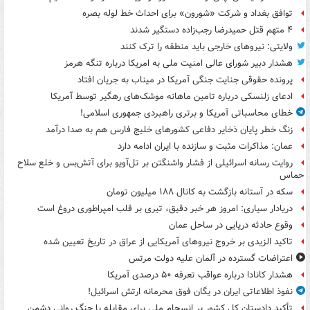
توافق بغداد و شرکت «شورون» برای احداث خط لوله بصره
۴ متهم قتل حمیدرضا رجب‌زاده دستگیر شدند
ولایتی: نیروهای خارجی باید منطقه را ترک کنند
هشدار دبیر شورای عالی امنیت ملی به امریکا درباره تنگه هرمز
پرونده حقوقی جنایت جنگی آمریکا در میناب به جریان افتاد
ادعای زلنسکی درباره تامین ماهانه موشک‌های رهگیر توسط آمریکا
خطای محاسباتی آمریکا و برتری راهبردی جمهوری اسلامی!
زنگ خطر پایان ذخایر دفاعی کشورهای خلیج فارس هم به صدا درآمد
عمان: مذاکرات مثبت و سازنده با ایران ادامه دارد
روایت رسانه اسرائیلی از فشار واشنگتن بر تل‌آویو برای آتش‌بس و خلع سلاح
حماس
سکه در آستانه بازگشت به کانال ۱۸۸ میلیون تومان
دریادار سیاری: امروز هر خبر دقیق، تیری بر قلب امپراطوری دروغ است
وقوع حادثه دریایی در ساحل عمان
تاکید الزیدی بر خروج نیروهای آمریکایی از عراق در تاریخ تعیین شده
اعتراضات گسترده در آلمان علیه دولت مرتس
هشدار کانادا درباره عواقب تعرفه ۵۰ درصدی آمریکا
نفوذ اطلاعاتی ایران در یگان فوق محرمانه ارتش اسرائیل!
تأکید دادستان کل کشور بر انسجام ملی برای مقابله با جنگ روانی دشمن