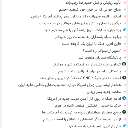
تأیید ربایش و قتل حمیدرضا رجب‌زاده
مداح جوانی که در خون خود غلطید +فیلم
استقرار انبوه «دی‌اف‑۱۷» و پایان عصر پدافند آمریکا +عکس
درگیری اعضای داعش و نیروهای جولانی در سیده زینب
پزشکیان: جنایات امروز واشنگتن را هم محکوم کنید
بیانیه سپاه پاسداران به مناسبت روز خبرنگار
فارن افرز: جنگ با ایران یک فاجعه است
"سوپر ال‌نینو"در راه است؟
پالایشگاه سیزران منفجر شد
تصاویر دیده‌ نشده از دو فرمانده شهید موشکی
پاکستان: باید در برابر اسرائیل متحد شویم
لحظه انفجار جایگاه CNG "صحنه" در دوربین مداربسته
هشدار ارشدترین ژنرال آمریکا درباره محدودیت‌های نظامی علیه ایران
مقصد جدید پسر زیدان
ادامه جنگ تا روی کار آمدن دولت جدید در آمریکا!
جزئیات جدید از نفتکش منفجر شده در هرمز
پاسخ معنادار هوافضای سپاه به تهدیدات آمریکایی‌ها
از این به بعد دیگر نامه‌های استقلال را امضا نمی‌کنم
حتی اوکراین هم به ترکیه حمله کرد