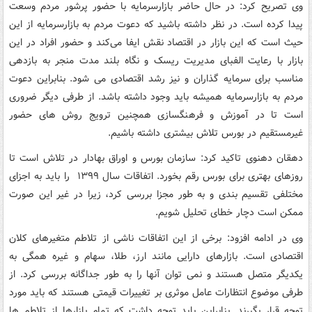
وی تصریح کرد: در حال حاضر بازارسرمایه با حضور پرشور مردم وسعت
پیدا کرده است. در نظر داشته باشید که دعوت مردم به بازارسرمایه از این
حیث است که این بازار در اقتصاد نقش ایفا می‌کند و حضور افراد در این
بازار با رعایت الفبای مدیریت ریسک و نگاه بلند مدت منجر به بازدهی
مناسب برای سرمایه گذاران و نیز رشد اقتصادی می شود. بنابراین دعوت
مردم به بازارسرمایه همیشه باید وجود داشته باشد. از طرفی دیگر ضروری
است تا در آموزش و فرهنگسازی همچنین ترویج روش های حضور
غیرمستقیم در بورس تلاش بیشتری داشته باشیم.
دهقان دهنوی تاکید کرد: سازمان بورس و اوراق بهادار در تلاش است تا
روزهای بهتری برای بورس رقم بخورد. اتفاقات سال ۱۳۹۹ را باید به اجزای
مختلفی تقسیم بندی و به طور مجزا بررسی کرد، زیرا در غیر این صورت
ممکن است دچار خطای تحلیل شویم.
وی در ادامه افزود: برخی از این اتفاقات ناشی از تلاطم متغیرهای کلان
اقتصادی است. بازارهای دارایی مانند ارز، طلا، سهام و غیره همگی به
یکدیگر متصل هستند و نمی توان آنها را به طور جداگانه بررسی کرد. از
طرفی موضوع انتظارات عامل موثری بر تغییرات قیمتی هستند که باید مورد
توجه قرار بگیرند. بنابراین باید توجه داشت که تمام بازارها از تلاطم ها