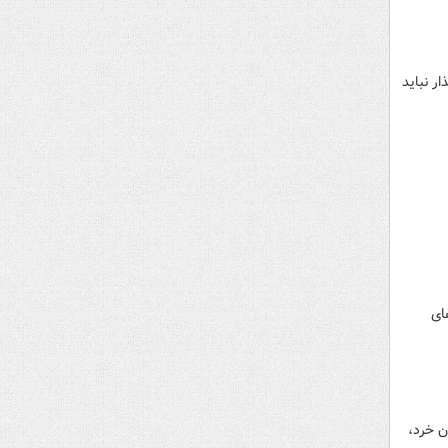
ر نباید
ای
ن خرد،