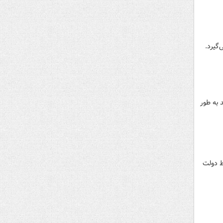
گیرد.
 به طور
ط دولت