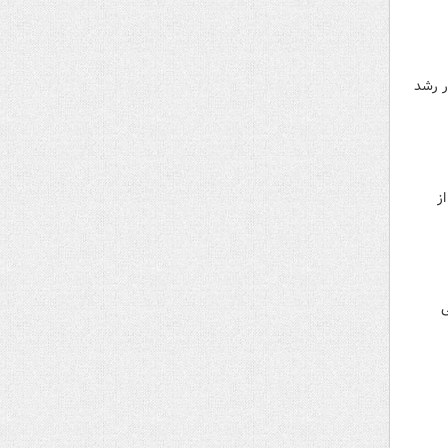
ر رشد
ز
ی