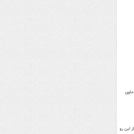
حاوی
 این رو