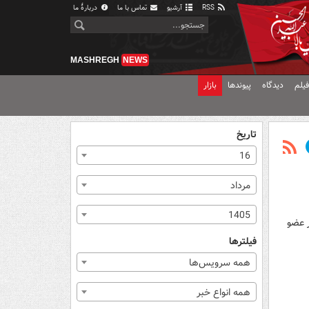
RSS
آرشیو
تماس با ما
دربارهٔ ما
MASHREGH
NEWS
یلم
دیدگاه
پیوندها
بازار
تاریخ
16
مرداد
1405
ر عضو
فیلترها
همه سرویس‌ها
همه انواع خبر