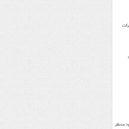
رکت
د مدنظر