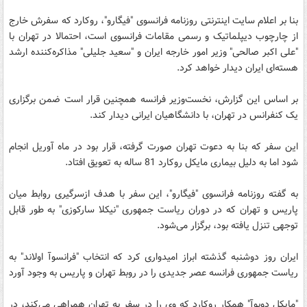
بنا بر اعلام سایت اینترنتی روزنامه فرانسوی "فیگارو"، روکارد که سفرش خارج
از چارچوب دیپلماتیک و رسمی مقامات فرانسوی است، احتمالا در تهران با
"علی اکبر صالحی" وزیر امور خارجه ایران و "سعید جلیلی" مذاکره‌کننده ارشد
هسته‌ای ایران دیدار خواهد کرد.
بر اساس این گزارش، نخست‌وزیر فرانسه همچنین قرار است ضمن برگزاری
یک کنفرانس در تهران، با دانشگاهیان ایرانی دیدار کند.
این سفر که بنا به دعوت تهران صورت گرفته، قرار بود در ماه آوریل انجام
شود اما به دلیل بیماری مایکل روکارد 81 ساله به تعویق افتاد.
به گفته روزنامه فرانسوی "فیگارو"، این سفر با هدف ازسرگیری روابط میان
پاریس و تهران که در دوران ریاست جمهوری "نیکلا سارکوزی" به طور قابل
توجهی تنزل یافته بود، برگزار می‌شود.
ایران روز دوشنبه گذشته ابراز امیدواری کرد که انتخاب "فرانسوآ اولاند" به
ریاست جمهوری فرانسه عصر جدیدی را در روبط تهران و پاریس به وجود آورد
"مایکل دوبوآ" همکار روکارد که وی را در سفر به تهران همراهی می‌کند، در