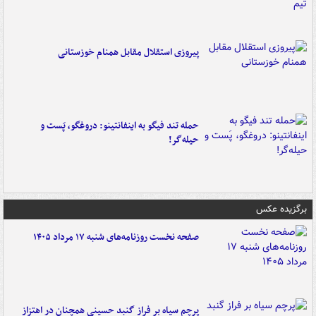
پیروزی استقلال مقابل همنام خوزستانی
حمله تند فیگو به اینفانتینو: دروغگو، پَست‌ و
حیله‌گر!
برگزیده عکس
صفحه نخست روزنامه‌های شنبه ۱۷ مرداد ۱۴۰۵
پرچم سیاه بر فراز گنبد حسینی همچنان در اهتزاز