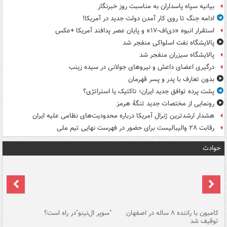
بیانیه سپاه پاسداران به مناسبت روز خبرنگار
ادامه جنگ تا روی کار آمدن دولت جدید در آمریکا!
استقرار انبوه «دی‌اف‑۱۷» و پایان عصر پدافند آمریکا +عکس
پالایشگاه نفت اسلواکی منفجر شد
پالایشگاه سیزران منفجر شد
درگیری اعضای داعش و نیروهای جولانی در سیده زینب
بدون تعارف با پدر و پسر قهرمان
پشت پرده توافق جدید ایران؛ تاکتیک یا استراتژی؟
رونمایی از مختصات جدید تنگۀ هرمز
هشدار ارشدترین ژنرال آمریکا درباره محدودیت‌های نظامی علیه ایران
رقابت ۲۸ والیبالیست برای حضور در فهرست نهایی تیم ملی
حوادث
۱ خودرو با ۱۹
کامیون با راننده ۸ ساله در اصفهان
"سوپر ال‌نینو"در راه است؟
رگ
توقیف شد
ته