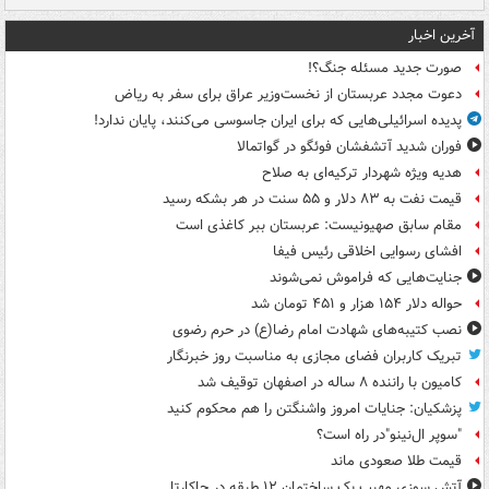
آخرین اخبار
صورت جدید مسئله جنگ؟!
دعوت مجدد عربستان از نخست‌وزیر عراق برای سفر به ریاض
پدیده اسرائیلی‌هایی که برای ایران جاسوسی می‌کنند، پایان ندارد!
فوران شدید آتشفشان فوئگو در گواتمالا
هدیه ویژه شهردار ترکیه‌ای به صلاح
قیمت نفت به ۸۳ دلار و ۵۵ سنت در هر بشکه رسید
مقام سابق صهیونیست: عربستان ببر کاغذی است
افشای رسوایی اخلاقی رئیس فیفا
جنایت‌هایی که فراموش نمی‌شوند
حواله دلار ۱۵۴ هزار و ۴۵۱ تومان شد
نصب کتیبه‌های شهادت امام رضا(ع) در حرم رضوی
تبریک کاربران فضای مجازی به مناسبت روز خبرنگار
کامیون با راننده ۸ ساله در اصفهان توقیف شد
پزشکیان: جنایات امروز واشنگتن را هم محکوم کنید
"سوپر ال‌نینو"در راه است؟
قیمت طلا صعودی ماند
آتش سوزی مهیب یک ساختمان ۱۲ طبقه در جاکارتا