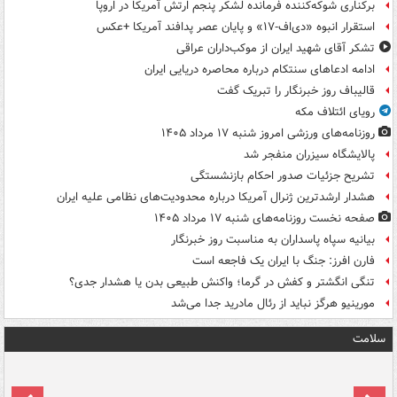
برکناری شوکه‌کننده فرمانده لشکر پنجم ارتش آمریکا در اروپا
استقرار انبوه «دی‌اف‑۱۷» و پایان عصر پدافند آمریکا +عکس
تشکر آقای شهید ایران از موکب‌داران عراقی
ادامه ادعاهای سنتکام درباره محاصره دریایی ایران
قالیباف روز خبرنگار را تبریک گفت
رویای ائتلاف مکه
روزنامه‌های ورزشی امروز ‌شنبه ۱۷ مرداد ۱۴۰۵
پالایشگاه سیزران منفجر شد
تشریح جزئیات صدور احکام بازنشستگی
هشدار ارشدترین ژنرال آمریکا درباره محدودیت‌های نظامی علیه ایران
صفحه نخست روزنامه‌های شنبه ۱۷ مرداد ۱۴۰۵
بیانیه سپاه پاسداران به مناسبت روز خبرنگار
فارن افرز: جنگ با ایران یک فاجعه است
تنگی انگشتر و کفش در گرما؛ واکنش طبیعی بدن یا هشدار جدی؟
مورینیو هرگز نباید از رئال مادرید جدا می‌شد
سلامت