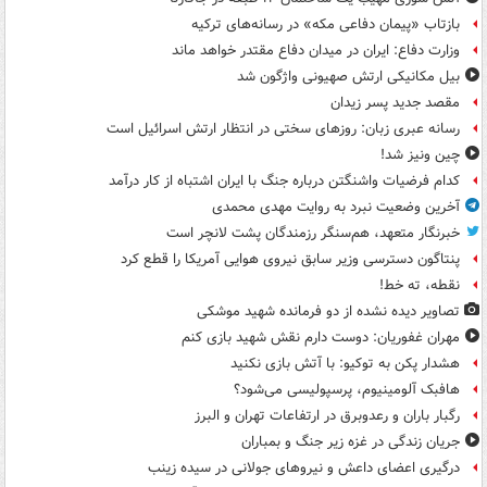
بازتاب «پیمان دفاعی مکه» در رسانه‌های ترکیه
وزارت دفاع: ایران در میدان دفاع مقتدر خواهد ماند
بیل مکانیکی ارتش صهیونی واژگون شد
مقصد جدید پسر زیدان
رسانه عبری زبان: روزهای سختی در انتظار ارتش اسرائیل است
چین ونیز شد!
کدام فرضیات واشنگتن درباره جنگ با ایران اشتباه از کار درآمد
آخرین وضعیت نبرد به روایت مهدی محمدی
خبرنگار متعهد، هم‌سنگر رزمندگان پشت لانچر است
پنتاگون دسترسی وزیر سابق نیروی هوایی آمریکا را قطع کرد
نقطه، ته خط!
تصاویر دیده‌ نشده از دو فرمانده شهید موشکی
مهران غفوریان: دوست دارم نقش شهید بازی کنم
هشدار پکن به توکیو: با آتش بازی نکنید
هافبک آلومینیوم، پرسپولیسی می‌شود؟
رگبار باران و رعدوبرق در ارتفاعات تهران و البرز
جریان زندگی در غزه زیر جنگ و بمباران
درگیری اعضای داعش و نیروهای جولانی در سیده زینب