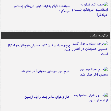
حمله تند فیگو به اینفانتینو: دروغگو، پَست‌ و
حیله‌گر!
برگزیده عکس
پرچم سیاه بر فراز گنبد حسینی همچنان در اهتزاز
است
حرم امیرالمومنین محیای آخر صفر شد
حال و هوای سامرا بعد از ایام اربعین