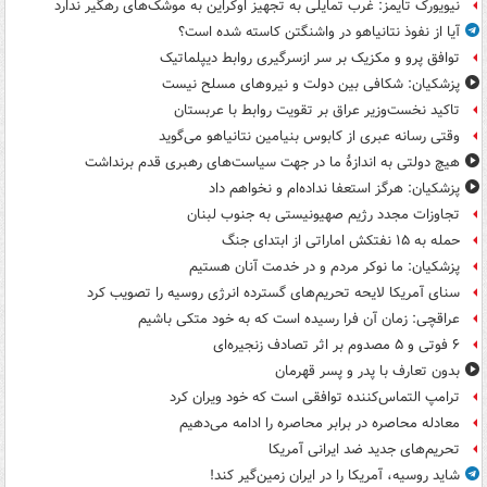
نیویورک تایمز: غرب تمایلی به تجهیز اوکراین به موشک‌های رهگیر ندارد
آیا از نفوذ نتانیاهو در واشنگتن کاسته شده است؟
توافق پرو و مکزیک بر سر ازسرگیری روابط دیپلماتیک
پزشکیان: شکافی بین دولت و نیروهای مسلح نیست
تاکید نخست‌وزیر عراق بر تقویت روابط با عربستان
وقتی رسانه عبری از کابوس بنیامین نتانیاهو می‌گوید
هیچ دولتی به اندازۀ ما در جهت سیاست‌های رهبری قدم برنداشت
پزشکیان: هرگز استعفا نداده‌ام و نخواهم داد
تجاوزات مجدد رژیم صهیونیستی به جنوب لبنان
حمله به ۱۵ نفتکش‌ اماراتی از ابتدای جنگ
پزشکیان: ما نوکر مردم و در خدمت آنان هستیم
سنای آمریکا لایحه تحریم‌های گسترده انرژی روسیه را تصویب کرد
عراقچی: زمان آن فرا رسیده است که به خود متکی باشیم
۶ فوتی و ۵ مصدوم بر اثر تصادف زنجیره‌ای
بدون تعارف با پدر و پسر قهرمان
ترامپ التماس‌کننده توافقی است که خود ویران کرد
معادله محاصره در برابر محاصره را ادامه می‌دهیم
تحریم‌های جدید ضد ایرانی آمریکا
شاید روسیه، آمریکا را در ایران زمین‌گیر کند!