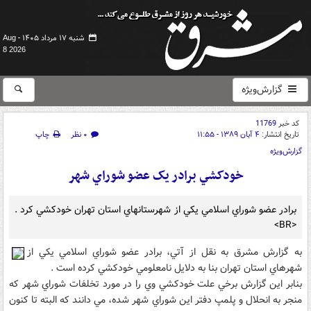
شنبه ۱۷ مرداد ۱۴۰۵ -
Aug
8 2026
گزارش‌ویژه
کد خبر
11769
تاریخ انتشار:
۴ آبان ۱۳۸۹ - ۱۱:۵۵
۰ نظر
چاپ
گزارش‌ویژه
خودکشي برادر يک عضو شوراي شهر
برادر عضو شوراي اسلامي يکي از شهرستانهاي‌ استان تهران خودکشي کرد .
<BR>
به گزارش مشرق به نقل از آتي، برادر عضو شوراي اسلامي يکي از
شهرهاي استان تهران بنا به دلايل نامعلومي خودکشي کرده است .
بنابر اين گزارش برخي علت خودکشي وي را در مورد تخلفات شوراي شهر که
منجر به انحلال و پلمپ دفتر اين شوراي شهر شده، مي دانند که البته تا کنون