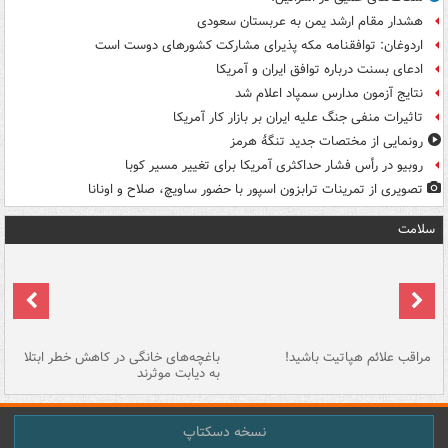
هشدار مقام ارشد یمن به عربستان سعودی
اردوغان: توافقنامه مکه پذیرای مشارکت کشورهای دوست است
ادعای بسنت درباره توافق ایران و آمریکا
نتایج آزمون مدارس سمپاد اعلام شد
تاثیرات منفی جنگ علیه ایران بر بازار کار آمریکا
رونمایی از مختصات جدید تنگۀ هرمز
روبیو در رأس فشار حداکثری آمریکا برای تغییر مسیر کوبا
تصویری از تمرینات ترابزون اسپور با حضور ساویچ، صلاح و اونانا
سلامت
مراقب علائم هپاتیت باشید!
باغچه‌های خانگی در کاهش خطر ابتلا
چر
به دیابت موثرند
خا
نسخه دسکتاپ