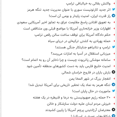
واکنش بقائی به خیالبافی ترامپ
اثر جدید کارتونیست سوری با عنوان مدیریت جدید تنگه هرمز
راز قدرت ایران، امنیت پایدار و بومی آن است!
به تعویق افتادن پاسخ مقاومت عراق به تجاوز اخیر آمریکایی سعودی
اظهارات وزیر خزانه‌داری آمریکا با مواضع قبلی وی متناقض است
حکم دادگاه آمریکا برای توقف ساخت سالن رقص ترامپ
حمله پهپادی به کشتی ترکیه‌ای در دریای سیاه
ترامپ و نتانیاهو جنایتکار جنگی هستند!
میزبانی استقلال در آسیا به امارات می‌رسد؟
سامانه موشکی پاتریوت چیست و چرا ذخایر آن رو به اتمام است؟
امنیت خلیج فارس باید به دست کشورهای منطقه تأمین شود
بارش باران در فاروج خراسان شمالی
انفجار بزرگ در شهر المخا یمن
تنگه هرمز به نماد یک تحقیر تاریخی برای آمریکا تبدیل شد!
ماموریت در حال پایان است!
۲۰ حمله رژیم صهیونیستی به درعا و قنیطره در یک هفته
خیزش مردم لبنان علیه دولت سازشکار و خائن
معترضان آرژانتینی پرچم آمریکا را پایین کشیدند
شکاف‌های عمیق در اسرائیل!