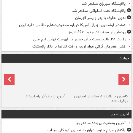
پالایشگاه سیزران منفجر شد
پالایشگاه نفت اسلواکی منفجر شد
بدون تعارف با پدر و پسر قهرمان
هشدار ارشدترین ژنرال آمریکا درباره محدودیت‌های نظامی علیه ایران
رونمایی از مختصات جدید تنگۀ هرمز
رقابت ۲۸ والیبالیست برای حضور در فهرست نهایی تیم ملی
فشار هم‌زمان گرانی مواد اولیه و افت تقاضا بر بازار پلاستیک
حوادث
۱ خودرو با ۱۹
کامیون با راننده ۸ ساله در اصفهان
"سوپر ال‌نینو"در راه است؟
رگ
توقیف شد
ته
آخرین اخبار
آخرین وضعیت پرونده ساعدی‌نیا
واکنش مردم جنوب عراق به تصاویر کودکان میناب