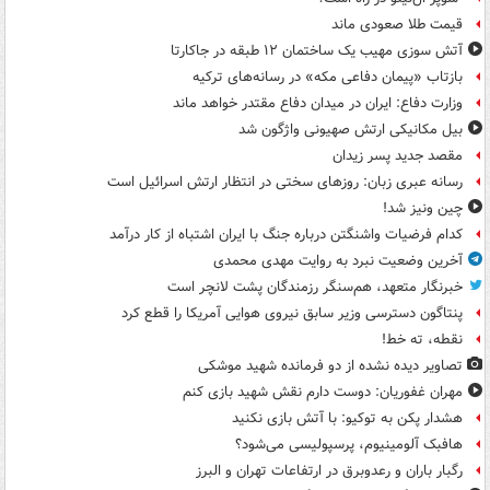
قیمت طلا صعودی ماند
آتش سوزی مهیب یک ساختمان ۱۲ طبقه در جاکارتا
بازتاب «پیمان دفاعی مکه» در رسانه‌های ترکیه
وزارت دفاع: ایران در میدان دفاع مقتدر خواهد ماند
بیل مکانیکی ارتش صهیونی واژگون شد
مقصد جدید پسر زیدان
رسانه عبری زبان: روزهای سختی در انتظار ارتش اسرائیل است
چین ونیز شد!
کدام فرضیات واشنگتن درباره جنگ با ایران اشتباه از کار درآمد
آخرین وضعیت نبرد به روایت مهدی محمدی
خبرنگار متعهد، هم‌سنگر رزمندگان پشت لانچر است
پنتاگون دسترسی وزیر سابق نیروی هوایی آمریکا را قطع کرد
نقطه، ته خط!
تصاویر دیده‌ نشده از دو فرمانده شهید موشکی
مهران غفوریان: دوست دارم نقش شهید بازی کنم
هشدار پکن به توکیو: با آتش بازی نکنید
هافبک آلومینیوم، پرسپولیسی می‌شود؟
رگبار باران و رعدوبرق در ارتفاعات تهران و البرز