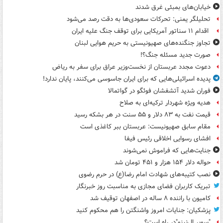
خیابان‌های بمبئی غرق شدند
تحلیلگر یمنی: تحرکات سعودی‌ها به دقت رصد می‌شود
اقدام ۱۱ سناتور آمریکایی برای توقف جنگ علیه ایران
تجاوز جنگنده‌های صهیونیستی به حریم هوایی لبنان
صورت جدید مسئله جنگ؟!
دعوت مجدد عربستان از نخست‌وزیر عراق برای سفر به ریاض
پدیده اسرائیلی‌هایی که برای ایران جاسوسی می‌کنند، پایان ندارد!
فوران شدید آتشفشان فوئگو در گواتمالا
هدیه ویژه شهردار ترکیه‌ای به صلاح
قیمت نفت به ۸۳ دلار و ۵۵ سنت در هر بشکه رسید
مقام سابق صهیونیست: عربستان ببر کاغذی است
افشای رسوایی اخلاقی رئیس فیفا
جنایت‌هایی که فراموش نمی‌شوند
حواله دلار ۱۵۴ هزار و ۴۵۱ تومان شد
نصب کتیبه‌های شهادت امام رضا(ع) در حرم رضوی
تبریک کاربران فضای مجازی به مناسبت روز خبرنگار
کامیون با راننده ۸ ساله در اصفهان توقیف شد
پزشکیان: جنایات امروز واشنگتن را هم محکوم کنید
"سوپر ال‌نینو"در راه است؟