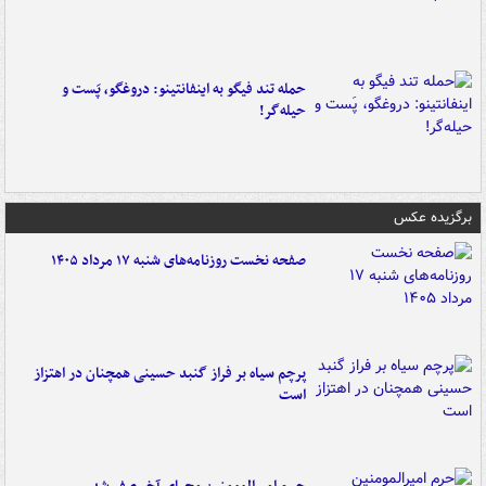
حمله تند فیگو به اینفانتینو: دروغگو، پَست‌ و
حیله‌گر!
برگزیده عکس
صفحه نخست روزنامه‌های شنبه ۱۷ مرداد ۱۴۰۵
پرچم سیاه بر فراز گنبد حسینی همچنان در اهتزاز
است