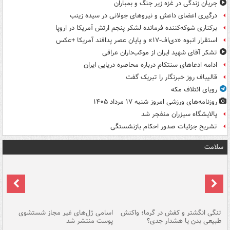
جریان زندگی در غزه زیر جنگ و بمباران
درگیری اعضای داعش و نیروهای جولانی در سیده زینب
برکناری شوکه‌کننده فرمانده لشکر پنجم ارتش آمریکا در اروپا
استقرار انبوه «دی‌اف‑۱۷» و پایان عصر پدافند آمریکا +عکس
تشکر آقای شهید ایران از موکب‌داران عراقی
ادامه ادعاهای سنتکام درباره محاصره دریایی ایران
قالیباف روز خبرنگار را تبریک گفت
رویای ائتلاف مکه
روزنامه‌های ورزشی امروز ‌شنبه ۱۷ مرداد ۱۴۰۵
پالایشگاه سیزران منفجر شد
تشریح جزئیات صدور احکام بازنشستگی
سلامت
تنگی انگشتر و کفش در گرما؛ واکنش
اسامی ژل‌های غیر مجاز شستشوی
مر
طبیعی بدن یا هشدار جدی؟
پوست منتشر شد