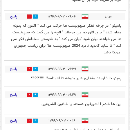
پاسخ
مهرناز
۰۹:۰۴ - ۱۳۹۹/۰۹/۰۳
1
6
پامپئو " در چرخه تفکر صیهونیست ها حرکت می کند " اکنون که بدونه
مقام شده " برای انان دم می چرخاند " انچه را می گوید که صیهونیست
ها می خواهند بیان شود "بیان می کند " به نادرستی سخنانش فکر نمی
کند " تا شاید کاندید نامزد 2024 صیهونیست ها" برای ریاست جمهوری
امریکا باشد.
پاسخ
۰۹:۳۹ - ۱۳۹۹/۰۹/۰۳
2
5
پمپئو حالا اومده مقداری شیر بدوشه تفاهمنامه!!!!!!!؟؟؟؟؟
پاسخ
۰۹:۴۹ - ۱۳۹۹/۰۹/۰۳
2
5
این ها خادم ا لشریفین هستند یا خائنون الشریفین
پاسخ
۱۰:۱۶ - ۱۳۹۹/۰۹/۰۳
2
4
برای آخرین دوشیدن در این توئیت حرف زده