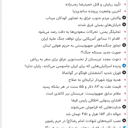
تأیید ربایش و قتل حمیدرضا رجب‌زاده
آخرین وضعیت پرونده ساعدی‌نیا
واکنش مردم جنوب عراق به تصاویر کودکان میناب
خیابان‌های بمبئی غرق شدند
تحلیلگر یمنی: تحرکات سعودی‌ها به دقت رصد می‌شود
اقدام ۱۱ سناتور آمریکایی برای توقف جنگ علیه ایران
تجاوز جنگنده‌های صهیونیستی به حریم هوایی لبنان
صورت جدید مسئله جنگ؟!
دعوت مجدد عربستان از نخست‌وزیر عراق برای سفر به ریاض
پدیده اسرائیلی‌هایی که برای ایران جاسوسی می‌کنند، پایان ندارد!
فوران شدید آتشفشان فوئگو در گواتمالا
هدیه ویژه شهردار ترکیه‌ای به صلاح
قیمت نفت به ۸۳ دلار و ۵۵ سنت در هر بشکه رسید
مقام سابق صهیونیست: عربستان ببر کاغذی است
افشای رسوایی اخلاقی رئیس فیفا
جنایت‌هایی که فراموش نمی‌شوند
حواله دلار ۱۵۴ هزار و ۴۵۱ تومان شد
نصب کتیبه‌های شهادت امام رضا(ع) در حرم رضوی
تبریک کاربران فضای مجازی به مناسبت روز خبرنگار