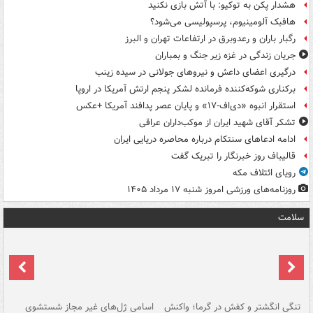
هشدار پکن به توکیو: با آتش بازی نکنید
هافبک آلومینیوم، پرسپولیسی می‌شود؟
رگبار باران و رعدوبرق در ارتفاعات تهران و البرز
جریان زندگی در غزه زیر جنگ و بمباران
درگیری اعضای داعش و نیروهای جولانی در سیده زینب
برکناری شوکه‌کننده فرمانده لشکر پنجم ارتش آمریکا در اروپا
استقرار انبوه «دی‌اف‑۱۷» و پایان عصر پدافند آمریکا +عکس
تشکر آقای شهید ایران از موکب‌داران عراقی
ادامه ادعاهای سنتکام درباره محاصره دریایی ایران
قالیباف روز خبرنگار را تبریک گفت
رویای ائتلاف مکه
روزنامه‌های ورزشی امروز ‌شنبه ۱۷ مرداد ۱۴۰۵
سلامت
تنگی انگشتر و کفش در گرما؛ واکنش
اسامی ژل‌های غیر مجاز شستشوی
مر