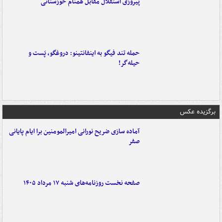
پیروزی استقلال مقابل همنام خوزستانی
حمله تند فیگو به اینفانتینو: دروغگو، پَست‌ و
حیله‌گر!
برگزیده عکس
آماده سازی ضریح نورانی امیرالمومنین برا ایام پایانی
صفر
صفحه نخست روزنامه‌های شنبه ۱۷ مرداد ۱۴۰۵