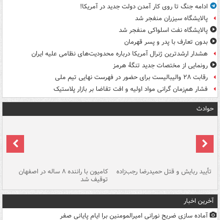
ادامه جنگ تا روی کار آمدن دولت جدید در آمریکا!
پالایشگاه سیزران منفجر شد
پالایشگاه نفت اسلواکی منفجر شد
بدون تعارف با پدر و پسر قهرمان
هشدار ارشدترین ژنرال آمریکا درباره محدودیت‌های نظامی علیه ایران
رونمایی از مختصات جدید تنگۀ هرمز
رقابت ۲۸ والیبالیست برای حضور در فهرست نهایی تیم ملی
فشار هم‌زمان گرانی مواد اولیه و افت تقاضا بر بازار پلاستیک
حوادث
تأیید ربایش و قتل حمیدرضا رجب‌زاده
کامیون با راننده ۸ ساله در اصفهان
"س
توقیف شد
آخرین اخبار
آماده سازی ضریح نورانی امیرالمومنین برا ایام پایانی صفر