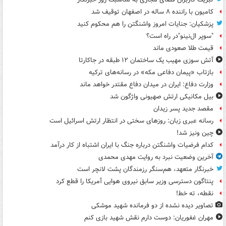
کامیون با راننده ۸ ساله در اصفهان توقیف شد
پزشکیان: جنایات امروز واشنگتن را هم محکوم کنید
"سوپر ال‌نینو"در راه است؟
قیمت طلا صعودی ماند
آتش سوزی مهیب یک ساختمان ۱۲ طبقه در جاکارتا
بازتاب «پیمان دفاعی مکه» در رسانه‌های ترکیه
وزارت دفاع: ایران در میدان دفاع مقتدر خواهد ماند
بیل مکانیکی ارتش صهیونی واژگون شد
مقصد جدید پسر زیدان
رسانه عبری زبان: روزهای سختی در انتظار ارتش اسرائیل است
چین ونیز شد!
کدام فرضیات واشنگتن درباره جنگ با ایران اشتباه از کار درآمد
آخرین وضعیت نبرد به روایت مهدی محمدی
خبرنگار متعهد، هم‌سنگر رزمندگان پشت لانچر است
پنتاگون دسترسی وزیر سابق نیروی هوایی آمریکا را قطع کرد
نقطه، ته خط!
تصاویر دیده‌ نشده از دو فرمانده شهید موشکی
مهران غفوریان: دوست دارم نقش شهید بازی کنم