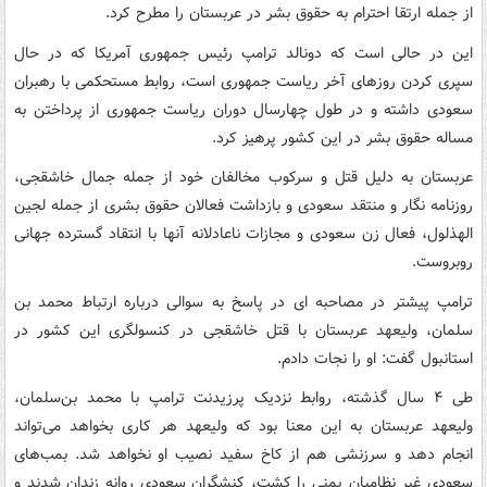
از جمله ارتقا احترام به حقوق بشر در عربستان را مطرح کرد.
این در حالی است که دونالد ترامپ رئیس جمهوری آمریکا که در حال
سپری کردن روزهای آخر ریاست جمهوری است، روابط مستحکمی با رهبران
سعودی داشته و در طول چهارسال دوران ریاست جمهوری از پرداختن به
مساله حقوق بشر در این کشور پرهیز کرد.
عربستان به دلیل قتل و سرکوب مخالفان خود از جمله جمال خاشقجی،
روزنامه نگار و منتقد سعودی و بازداشت فعالان حقوق بشری از جمله لجین
الهذلول، فعال زن سعودی و مجازات ناعادلانه آنها با انتقاد گسترده جهانی
روبروست.
ترامپ پیشتر در مصاحبه ای در پاسخ به سوالی درباره ارتباط محمد بن
سلمان، ولیعهد عربستان با قتل خاشقجی در کنسولگری این کشور در
استانبول گفت: او را نجات دادم.
طی ۴ سال گذشته، روابط نزدیک پرزیدنت ترامپ با محمد بن‌سلمان،
ولیعهد عربستان به این معنا بود که ولیعهد هر کاری بخواهد می‌تواند
انجام دهد و سرزنشی هم از کاخ سفید نصیب او نخواهد شد. بمب‌های
سعودی غیر نظامیان یمنی را کشت، کنشگران سعودی روانه زندان شدند و