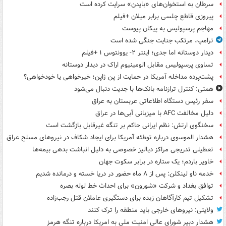
سرطان به استخوان‌های «بایدن» سرایت کرده است
پیروزی قاطع چلسی برابر میلان +فیلم
مهاجم پرسپولیس به پیکان پیوست
ترامپ، مرتکب جنایت جنگی شده است
دیدار دوستانه اما جدی؛ اینتر ۲- یوونتوس ۱ +فیلم
تساوی پرسپولیس مقابل الومینیوم اراک در دیدار دوستانه
پشت‌پرده مداخله آمریکا در حمایت از یِن ژاپن؛ خیرخواهی یا خودخواهی؟
همتی: کنترل ترازنامه بانک‌ها با جدیت دنبال می‌شود
سفر رئیس دستگاه اطلاعاتی عربستان به عراق
دلیل مخالفت AFC با میزبانی آبی‌ها در عراق
سخنگوی ارتش: نظم ایرانی حاکم بر تنگه غیرقابل بازگشت است
هشدار الموسوی درباره توطئه آمریکا برای ایجاد شکاف در نیروهای مسلح عراق
تعطیلی تدریجی مراکز دیالیز خصوصی به دلیل انباشت بدهی بیمه‌ها
خاویر باردم؛ یک ستاره در برابر سکوت جهان
خدمه ناو لینکلن: پس از ۸ ماه حضور در دریا خسته و درمانده‌ شدیم
توافق بغداد و شرکت «شورون» برای احداث خط لوله بصره
تشکیل تیم کارآگاهان زبده برای دستگیری عاملان قتل رجب‌زاده
ولایتی: نیروهای خارجی باید منطقه را ترک کنند
هشدار دبیر شورای عالی امنیت ملی به امریکا درباره تنگه هرمز