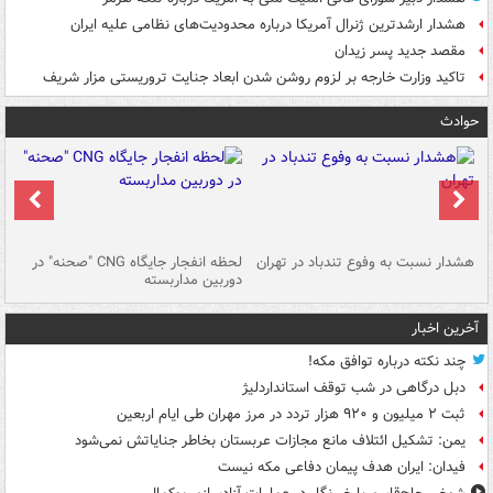
هشدار ارشدترین ژنرال آمریکا درباره محدودیت‌های نظامی علیه ایران
مقصد جدید پسر زیدان
تاکید وزارت خارجه بر لزوم روشن شدن ابعاد جنایت تروریستی مزار شریف
حوادث
ای
هشدار نسبت به وفوع تندباد در تهران
لحظه انفجار جایگاه CNG "صحنه" در
دس
دوربین مداربسته
ات
آخرین اخبار
چند نکته درباره توافق مکه!
دبل درگاهی در شب توقف استانداردلیژ
ثبت ۲ میلیون و ۹۲۰ هزار تردد در مرز مهران طی ایام اربعین
یمن: تشکیل ائتلاف مانع مجازات عربستان بخاطر جنایاتش نمی‌شود
فیدان: ایران هدف پیمان دفاعی مکه نیست