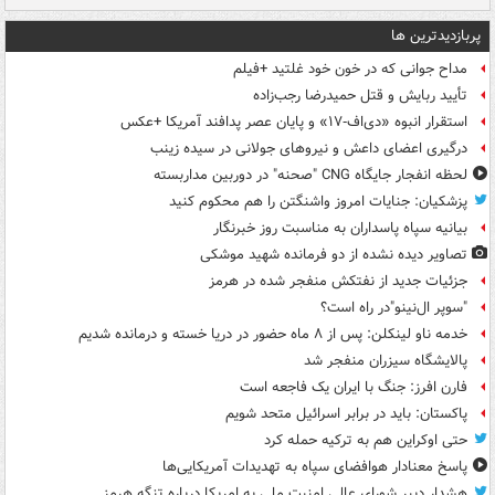
پربازدیدترین ها
مداح جوانی که در خون خود غلتید +فیلم
تأیید ربایش و قتل حمیدرضا رجب‌زاده
استقرار انبوه «دی‌اف‑۱۷» و پایان عصر پدافند آمریکا +عکس
درگیری اعضای داعش و نیروهای جولانی در سیده زینب
لحظه انفجار جایگاه CNG "صحنه" در دوربین مداربسته
پزشکیان: جنایات امروز واشنگتن را هم محکوم کنید
بیانیه سپاه پاسداران به مناسبت روز خبرنگار
تصاویر دیده‌ نشده از دو فرمانده شهید موشکی
جزئیات جدید از نفتکش منفجر شده در هرمز
"سوپر ال‌نینو"در راه است؟
خدمه ناو لینکلن: پس از ۸ ماه حضور در دریا خسته و درمانده‌ شدیم
پالایشگاه سیزران منفجر شد
فارن افرز: جنگ با ایران یک فاجعه است
پاکستان: باید در برابر اسرائیل متحد شویم
حتی اوکراین هم به ترکیه حمله کرد
پاسخ معنادار هوافضای سپاه به تهدیدات آمریکایی‌ها
هشدار دبیر شورای عالی امنیت ملی به امریکا درباره تنگه هرمز