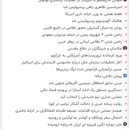
شوخی حاج‌قاسم با خبرنگار در عملیات آزادسازی بوکمال
امیرحسین طاهری راهی پرسپولیس شد
طعنه همتی به وزیر خزانه داری آمریکا
هافبک آلومینیوم پرسپولیسی شد
یونان به دنبال گسترش حضور نظامی در خلیج فارس
زخمی شدن ۴ شهروند یمنی در حمله مزدوران سعودی
زخمی شدن ۳ نظامی لبنانی در زوطر غربی
عکاسان و خبرنگاران در دفاع مقدس
ورود فرمانده تروریست‌های آمریکایی به تل‌آویو
آغاز تحقیقات سازمان ملل درباره جاسوسی کارمندش برای اسرائیل
مسیر درآمدزایی فراموش شده لیگ برتری‌ها
پیمان دفاعی مکه!
مربی سابق استقلال سرمربی آفریقای جنوبی شد
دستگیری مسئول یک اداره آستارا در پرونده فساد مالی
مجتبی جباری تیم جدیدش را انتخاب کرد
روایت رسانه عبری از دخالت آشکار ترامپ در کوبا
هشدار حماس درباره اقدامات توسعه طلبانه اشغالگران در کرانه باختری
احتمال سفر ویتکاف و کوشنر به اوکراین و روسیه
جان دوباره نگین فیروزه ای ایران «دریاچه ارومیه»