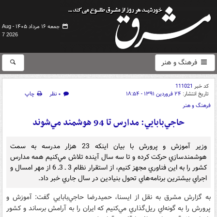
جمعه ۱۶ مرداد ۱۴۰۵ -
Aug
7 2026
فرهنگ و هنر
کد خبر
111021
تاریخ انتشار:
۲۴ فروردین ۱۳۹۱ - ۱۸:۵۴
۰ نظر
چاپ
فرهنگ و هنر
حاجي‌بابايي: مدارس تا 94 هوشمند مي‌شوند
وزير آموزش و پرورش با بيان اينكه 23 هزار مدرسه به سمت
هوشمندسازي حركت كرده و تا سه سال آينده تلاش مي‌كنيم همه مدارس
كشور را به اين فناوري مجهز كنيم، از استقرار نظام 3 ـ 3ـ 6 از مهر امسال و
اجراي بيشترين برنامه‌هاي تحول بنيادين در سال جاري خبر داد.
به گزارش مشرق به نقل از ایسنا، حميدرضا حاجي‌بابايي گفت: آموزش و
پرورش را به گونه‌اي ريل‌گذاري مي‌كنيم كه ايران را به آرامش برساند و كشور