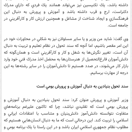
داشته باشد، يك تكنيسين نيز مي‌تواند همانند يك فردي كه داراي مدرك
دكتراست، ارج و قرب داشته باشد و آموزش و پرورش به دنبال اين
فرهنگسازي و ايجاد شناخت از مشاغل و همچنين ارزش كار و كارآفريني در
جامعه است.
وي گفت: شايد من وزير و يا ساير مسئولان نيز به شكلي در محاورات خود در
اين‌ امر مقصر باشيم، اما آنچه كه سند تحول در نظام تعليم و تربيت به دنبال
آن است، تغيير نگرش‌ها به شغل و كار و كارآفريني است و همان‌گونه كه
دانش‌آموزان فارغ‌التحصيل از هنرستان‌ها به محضل اخذ مدرك فني خود وارد
بازار كار مي‌شوند، در صدد هستيم تا دانش‌آموزان را در ساير رشته‌ها به اين
درجه از مهارت برسانيم.
سند تحول بنيادين به دنبال آموزش و پرورش بومي است
وزير آموزش و پرورش عنوان كرد: سند تحول بنيادين به دنبال آموزش و
پرورش بومي است كه تقليدي نباشد، چرا كه تاكنون عليرغم برنامه‌هاي
متفاوت نتوانسته دانش‌آموز دانش‌بنيان و متناسب با اعتقادات ايراني و
اسلامي را تربيت كند. اين درحالي است كه ما به دنبال انسان‌هايي هستيم كه
مطلوب نظام جمهوري اسلامي ايران باشد و در اين راستا با يك برنامه بومي و