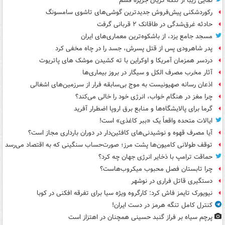
نمایی زیبا از تنگه کریان جزیره قشم
رکوردشکنی پیش‌فروش جدیدترین گوشی‌های تاشوی سامسونگ
حادثه غرق‌شدگی در طاقانک ۲ قربانی گرفت
مسجد جامع یزد، از باشکوه‌ترین معماری‌های ایران
پدر شاهرودی پس از قتل پسرش، جسد را در چاه مخفی کرد
دردسر همزمان آمریکا و اوکراین با ته کشیدن موشک های پاتریوت
آثار مخرب مصرف الکل و سیگار در بروز بیماری‌ها
اذعان رسانه صهیونیست به موج بی‌سابقه فرار از سرزمین‌های اشغالی
چرا مغز در هنگام خواب، انرژی خود را خالی می‌کند؟
گرما برای پالایشگاه‌ها و منابع برق اروپا اضطرار آفرید
ایالات متحده واقعاً یک «ببر کاغذی» است!
آیا مصرف قهوه و نوشیدنی‌های کافئین‌دار در دوران بارداری مجاز است؟
توقف طولانی کامیون‌ها پشت مرز؛ صورت‌حساب سنگینی که به اقتصاد می‌رسد
حماقت ترامپ با ذخایر انرژی جهان چه کرد؟
چرا تابستان فصل محبوب میکروب‌هاست؟
دستگیری قاتل فراری در نوشهر
نیویورک تایمز فاش کرد: کارگروه ویژه سیا برای تفرقه افکنی در کوبا
کنترل کامل تنگه هرمز در دست ایران!
پرچم سیاه بر فراز گنبد حسینی همچنان در اهتزاز است