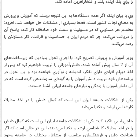
را براي يك آينده بلند و افتخارآفرين آماده كند.
وي با بيان اينكه اگر همه دستگاه‌ها به اين نتيجه برسند كه آموزش و پرورش
به معناي نجات كشور است، قطعا بسياري از مشكلات حل خواهد شد، افزود:
مطمنم هر مسئولي كه در مسوليت و سمت خود صادقانه كار كند، پاسخ آن
را دريافت مي‌كند، چرا كه مردم ايران با حساسيت و ظرافت، كار مسئولان را
رصد مي‌كنند.
وزير آموزش و پرورش تصريح كرد: با اجراي تحول بنيادين كه زيرساخت‌هاي
آن از 2 سال پيش آماده شده، دانش‌آموزاني را تربيت خواهيم كرد كه پس از
اخذ ديپلم افرادي داراي تفكر، انديشه و نوآوري خواهند بود و اين تحول در
برنامه‌هاي خود تربيت دانش‌آموزان را به گونه‌اي سازماندهي كرده است كه در
آن دانش‌آموزان با زندگي و نيازهاي جامعه ايراني آشنا هستند.
يكي از اشكالات جامعه ايران اين است كه كمال دانش را در اخذ مدارك
كارشناسي ارشد و دكترا مي‌داند
حاجي‌بابايي تاكيد كرد: يكي از اشكالات جامعه ايران اين است كه كمال دانش
را در اخذ مدارك كارشناسي ارشد و دكترا مي‌دانند، اين در حالي است كه اگر
شناخت دقيق و فرهنگسازي مناسب از مشاغل مختلف در جامعه وجود