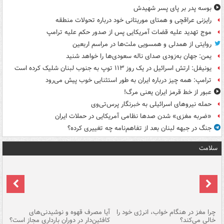
بوسه‌ پدر بر پای پسر شهیدش
رایزنی عراقچی و همتای موریتانی خود درباره تحولات منطقه
موج تهدید علیه قضات آمریکایی پس از صدور حکم علیه ترامپ
روایتی از همدلی و همسویی ملت‌ها در مراسم اربعین
یمن: جهان به‌زودی صدای ناله سعودی‌ها را خواهد شنید
یونیفل: ارتش اسرائیل در یک روز ۱۱۳ توپ به جنوب لبنان شلیک کرده است
ترامپ: همه چیز درباره ایران به طور استثنایی خوب پیش می‌رود
عبور از خط قرمز ایران یعنی مرگ!
حمله نیروهای اسرائیلی به خبرنگار پرس‌تی‌وی
«ضربه مغزی» شدن صدها نظامی آمریکایی در حملات ایران
جنگ در جبهه لبنان بعد از تفاهم‌نامه چه تغییری کرده؟
سلامت
ت
چرا مغز در هنگام خواب، انرژی خود را
آیا مصرف قهوه و نوشیدنی‌های
چر
خالی می‌کند؟
کافئین‌دار در دوران بارداری مجاز است؟
می