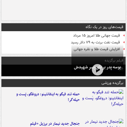
قیمت‌های روز در یک نگاه
قیمت جهانی طلا امروز ۱۵ مرداد
قیمت نفت برنت به ۷۹ دلار رسید
افزایش قیمت طلا و نقره جهانی
فیلم برگزیده
بوسه‌ پدر بر پای پسر شهیدش
برگزیده ورزشی
حمله تند فیگو به اینفانتینو: دروغگو، پَست‌ و
حیله‌گر!
جنجال جدید نیمار در برزیل +فیلم