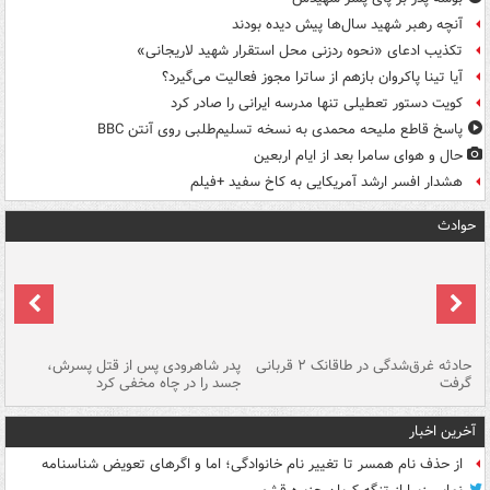
آنچه رهبر شهید سال‌ها پیش دیده بودند
تکذیب ادعای «نحوه ردزنی محل استقرار شهید لاریجانی»
آیا تینا پاکروان بازهم از ساترا مجوز فعالیت می‌گیرد؟
کویت دستور تعطیلی تنها مدرسه ایرانی را صادر کرد
پاسخ قاطع ملیحه محمدی به نسخه تسلیم‌طلبی روی آنتن BBC
حال و هوای سامرا بعد از ایام اربعین
هشدار افسر ارشد آمریکایی به کاخ سفید +فیلم
حوادث
شته
حادثه غرق‌شدگی در طاقانک ۲ قربانی
پدر شاهرودی پس از قتل پسرش،
دس
گرفت
جسد را در چاه مخفی کرد
آخرین اخبار
از حذف نام همسر تا تغییر نام خانوادگی؛ اما و اگرهای تعویض شناسنامه