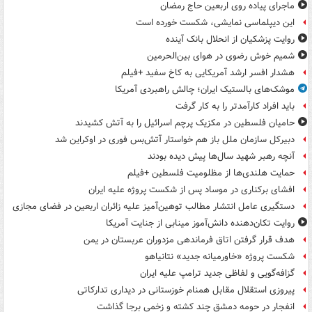
ماجرای پیاده روی اربعین حاج رمضان
این دیپلماسی نمایشی، شکست خورده است
روایت پزشکیان از انحلال بانک آینده
شمیم خوش رضوی در هوای بین‌الحرمین
هشدار افسر ارشد آمریکایی به کاخ سفید +فیلم
موشک‌های بالستیک ایران؛ چالش راهبردی آمریکا
باید افراد کارآمدتر را به کار گرفت
حامیان فلسطین در مکزیک پرچم اسرائیل را به آتش کشیدند
دبیرکل سازمان ملل باز هم خواستار آتش‌بس فوری در اوکراین شد
آنچه رهبر شهید سال‌ها پیش دیده بودند
حمایت هلندی‌ها از مظلومیت فلسطین +فیلم
افشای برکناری در موساد پس از شکست پروژه علیه ایران
دستگیری عامل انتشار مطالب توهین‌آمیز علیه زائران اربعین در فضای مجازی
روایت تکان‌دهنده دانش‌آموز مینابی از جنایت آمریکا
هدف قرار گرفتن اتاق‌ فرماندهی مزدوران عربستان در یمن
شکست پروژه «خاورمیانه جدید» نتانیاهو
گزافه‌گویی و لفاظی جدید ترامپ علیه ایران
پیروزی استقلال مقابل همنام خوزستانی در دیداری تدارکاتی
انفجار در حومه دمشق چند کشته و زخمی برجا گذاشت