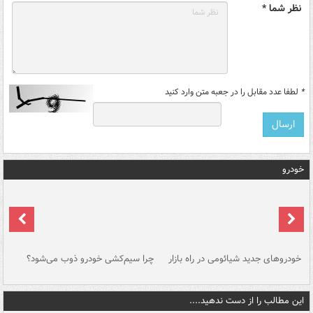
نظر شما *
*
لطفا عدد مقابل را در جعبه متن وارد کنید
خودرو
خودروهای جدید شیائومی در راه بازار
چرا سیم‌کشی خودرو ذوب می‌شود؟
شو
این مطالب را از دست ندهید....