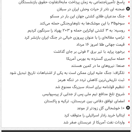
پاسخ تأمین‌اجتماعی به زمان پرداخت مابه‌التفاوت حقوق بازنشستگان
صحنه ای نادر از حیات وحش ایران در سبلان
جنگ مدعیان طلای کشتی جهان این بار در مسکو
سوخو۳۵ با این موشک‌ها به ناوهای‌جنگی حمله می‌کند
روسیه: به ۳ کشتی اوکراین حمله و ۲۰۳ پهپاد را سرنگون کردیم
ترامپ مقاله‌ای را با عنوان پیروزی خیالی در جنگ ایران بازنشر کرد
قیمت جهانی طلا امروز ۱۶ مرداد
برخورد پراید با تیر برق ۲ فوتی بر جای گذاشت
حمله سایبری گسترده به بورس آمریکا
صنعا: نیروهای ما در کمین‌ هستند
تلگراف: جنگ علیه ایران ممکن است به یکی از اشتباهات تاریخ تبدیل شود
ثبت تاریخی‌ترین کاهش تردد در تنگه هرمز
تنظیم قولنامه برای اسناد سبزرنگ ممنوع شد
شروع تلخ مدافع تیم ملی پس از جدایی از پرسپولیس
امضای توافق دفاعی بین عربستان، ترکیه و پاکستان
۱۰ خوشحالی گل زودتر از موعد
ایتالیا خرید رادار اسرائیلی را متوقف کرد
واردات نفت آمریکا از عربستان صفر شد