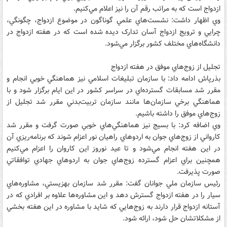
ازدواج است که به مراتب رقم آن را نيز اعلام مي‌کنيم.
وي اظهار داشت: نشست‌هاي علمي گوناگون در موضوع ازدواج، چگونگي،
چرايي و ترويج ازدواج آسان تدارک ديده شده است که در هفته ازدواج در
دانشگاه‌هاي مختلف کشور برگزار مي‌شود.
تجليل از زوج‌هاي موفق در هفته ازدواج
بذرپاش ادامه داد: با سازمان تبليغات اسلامي نيز هماهنگي خوبي انجام و
مقرر شد مسابقات گسترده‌اي در سراسر کشور در اين ايام برگزار شود و با
هماهنگي برخي سازمان‌ها مانند سازمان تربيت‌بدني مقرر شد تجليل از
زوج‌هاي موفق را داشته باشيم.
وي اضافه کرد: با بسيج نيز هماهنگي‌هاي خوبي صورت گرفت و مقرر شد
کارواني از زوج‌هاي جوان به اردوهاي راهيان نور اعزام شوند که برنامه‌ريزي آن
در اين هفته انجام مي‌شود و تا عيد نوروز اين کاروان را اعزام مي‌کنيم
همچنين براي اعزام گسترده زوج‌هاي جوان به اردوهاي جهادي توافقاتي
صورت پذيرفت.
رئيس سازمان ملي جوانان گفت: مقرر شد سازمان بهزيستي، مشاوره‌هاي
سيار را در هفته ازدواج گسترش دهد و اين مشاوره‌ها علاوه بر افرادي که در
آستانه ازدواج قرار دارند به زوج‌هايي که شايد با مشاوره در اين هفته بخشي
از مشکلاتشان حل شود، ارائه شود.