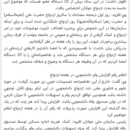
اظهار داشت: در اين ستاد بيش از 20 دستگاه عضو هستند که موضوع اين
جلسه به بحث ازدواج جوانان اختصاص يافت.
وي افزود: روز اول ذيحجه مصادف با سالروز ازدواج حضرت علي (عليه‌السلام)
و حضرت زهرا (سلام‌الله‌عليها) روز ازدواج نامگذاري شده است و براي اينکه
سازمان‌ها در اين خصوص براي پيشبرد اهداف، تثبيت موضوعات خود در امر
ازدواج و کمک گرفتن از جو رسانه‌اي و عمومي در جامعه بتوانند از ظرف زماني
بيشتري برخوردار شوند، اين روز را يک هفته در نظر گرفته‌ايم.
بذرپاش بيان داشت: با تقسيم‌بندي که با اعضا داشتيم کارهاي ارزنده‌اي در
هفته ازدواج براي هر دستگاه مشخص شد و تفاهم‌نامه‌اي را با 20 دستگاه
امضا کرديم که در آن وظيفه هر دستگاه به وضوح و شفاف مشخص شد.
اعلام رقم افزايش وام دانشجويي در هفته ازدواج
وي گفت: خارج از اين تفاهم‌نامه تصميمات خوبي نيز صورت گرفت؛ در حوزه
علوم و فناوري مقرر شد ازدواج دانشجويي در اين ايام رونق قابل توجهي
داشته باشد همچنين توافق کرديم وام و تسهيلات دانشجويي تا ميزان لازمي
که در توان صندوق رفاه دانشجويي باشد، افزايش پيدا کند هر چند که در يک
ماه گذشته اين افزايش صورت پذيرفت که رقم آن را در هفته ازدواج اعلام
خواهيم کرد.
رئيس سازمان ملي جوانان افزود: کمک هزينه اجاره مسکن توسط صندوق
رفاه افزايش پيدا کرد که ويژه تسهيلات دانشجويي براي وام برگزاري مراسم