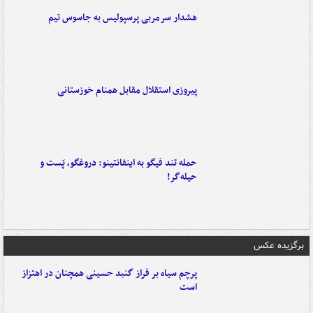
هشدار سرمربی پرسپولیس به جاسوس تیم
پیروزی استقلال مقابل همنام خوزستانی
حمله تند فیگو به اینفانتینو: دروغگو، پَست‌ و
حیله‌گر!
برگزیده عکس
پرچم سیاه بر فراز گنبد حسینی همچنان در اهتزاز
است