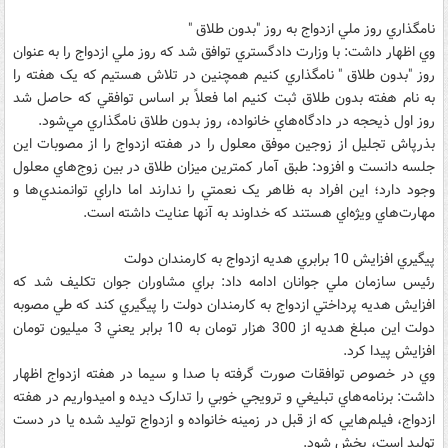
نامگذاري روز ملي ازدواج به روز "بدون طلاق "
وي اظهار داشت: با وزارت دادگستري توافق شد که روز ملي ازدواج را به عنوان
روز "بدون طلاق " نامگذاري کنيم همچنين در تلاش هستيم که يک هفته را
به نام هفته بدون طلاق ثبت کنيم اما فعلاً بر اساس توافقي که حاصل شد
روز اول ذيحجه در دادگاه‌هاي خانواده، روز بدون طلاق نامگذاري مي‌شود.
بذرپاش تجليل از زوجين موفق معلول را در هفته ازدواج را از مصوبات اين
جلسه دانست و افزود: طبق آمار کمترين ميزان طلاق در بين زوج‌هاي معلول
وجود دارد؛ اين افراد به ظاهر يک نعمتي را ندارند اما داراي توانمندي‌ها و
مهارت‌هاي ويژه‌اي هستند که خداوند به آنها عنايت داشته است.
پيگيري افزايش 10 برابري هديه ازدواج به کارمندان دولت
رئيس سازمان ملي جوانان ادامه داد: براي مشاوران جوان تکليف شد که
افزايش هديه پرداختي ازدواج به کارمندان دولت را پيگيري کند که طي مصوبه
دولت اين مبلغ هديه از 300 هزار تومان به 10 برابر يعني 3 ميليون تومان
افزايش پيدا کرد.
وي در خصوص توافقات صورت گرفته با صدا و سيما در هفته ازدواج اظهار
داشت: برنامه‌هاي تبليغي و ترويجي خوبي را تدارک ديده‌ و اميدواريم در هفته
ازدواج، فيلم‌هايي که از قبل در زمينه خانواده و ازدواج توليد شده يا در دست
توليد است، پخش شود.