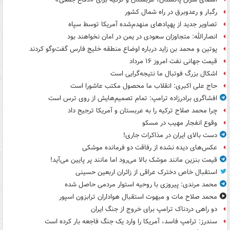
رگبار و رعدوبرق در راه شمال کشور
تصاویر جدید از پهپادهای منهدم‌شده آمریکا توسط سپاه
انصارالله: متجاوزان سعودی در یمن در امان نخواهند بود
پوتین و محمد بن زاید درباره اوضاع منطقه خلیج فارس گفت‌وگو کردند
قیمت جهانی نفت امروز ۱۶ مرداد
اشکال بزرگ فوتبال ما نتیجه‌گرایی است
حاج علی اکبری: انقلاب ما محصول مکتب عاشورا است
افشاگری برادرزاده ترامپ: تمام تصمیم‌هایش از روی ترس است
چرا محمد صلاح ترکیه را به عربستان و آمریکا ترجیح داد
وقوع انفجار مهیب در مسکو
دست بالای ایران در مذاکرات جاری!
عکس‌های دیده نشده از رفاقت دو فرمانده‌ موشکی
قیمت بنزین مانند موشک بالا می‌رود اما مانند پر پایین می‌آید!
استقبال خاص دخترک عراقی از زائران اربعین حسینی
محمد مرندی: پیروزی با روحیه استوار مردمی حاصل شده
محمد صلاح مات و مبهوت استقبال هواداران ترابزون اسپور
دو راهی دردناک ترامپ برای خروج از جنگ ایران
سندرز: ترامپ فاسد، آمریکا را وارد یک جنگ فاجعه بار کرده است