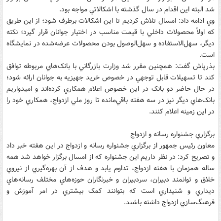
شد البته اين اقدام در سال گذشته با اشکالاتي مواجه بود.
وي ادامه داد: امسال تلاش کرديم تا اين اشکالات برطرف شود؛ از اين طريق
که اولاً محصولات داخلي با قيمت مناسب در اختيار جوانان قرار گيرد؛ نکته
ديگر، سهل‌الاستفاده و سهل‌الوصول بودن محصولات عرضه‌شده در نمايشگاه
است.
بذرپاش گفت: همچنين مقرر شد وزارت بازرگاني با بانک‌هاي مربوطه توافق
کند تا تسهيلات قابل توجهي در خصوص خريد جهيزيه به جوانان ارائه شود؛
در حال حاضر دو بانک‌ در اين خصوص اعلام همکاري کرده‌اند و اميدواريم
بانک‌هاي ديگر نيز در سه هفته باقي‌مانده تا روز ملي ازدواج، همکاري خود را
در اين زمينه اعلام کنند.
برگزاري جشنواره رسانه و ازدواج
معاون رئيس جمهور از برگزاري جشنواره رسانه و ازدواج در اين هفته خبر داد
و تصريح کرد: در نظر داريم اين جشنواره که از امسال برگزار خواهد شد همه
ساله همزمان با هفته ازدواج، تداوم يابد و هدف از آن بهره‌گيري از نيروي
خلاق و توانمند دبيران، سردبيران و خبرنگاران حوزه‌هاي مختلف رسانه‌هاي
ديداري و شنيداري است که بتوانند کمک بيشتري در امر آموزش و
فرهنگ‌سازي ازدواج داشته باشند.