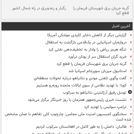
گربه جریان برق شهرستان فریمان را
رگبار و رعدوبرق در راه شمال کشور
قطع کرد
گذ
آخرین اخبار
گزارشی دیگر از کاهش ذخایر کلیدی موشکی آمریکا
دروازه‌بان اسپانیایی در یک‌قدمی بازگشت به استقلال
تنگه هرمز ریاض را وادار به تخفیف‌دهی نفتی کرد
خرید گران استقلال سر از یونان درآورد
گربه جریان برق شهرستان فریمان را قطع کرد
استانبول میزبان سوپرجام اسپانیا شد
گفت وگوی تلفنی مودی و نتانیاهو درباره تحولات منطقه‌ای
کوبا: با تهدید نظامی از سوی ایالات متحده روبه‌رو هستیم
توسل رفیق آرژانتینی نتانیاهو به سرکوب
نشست خبری رئیس‌جمهور همزمان با روز خبرنگار برگزار می‌شود
ترامپ سوئیس را تهدید کرد
سخنگوی کمیسیون امنیت ملی مجلس: چارچوب کلی تفاهم با عمان مشخص
شده است
طالبان: داعش را به طور کامل در افغانستان سرکوب کردیم
امضای سران پاکستان، عربستان و ترکیه برای «دفاع جمعی»