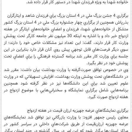
خانواده شهدا به ويژه فرزندان شهدا در دستور کار قرار داده شد.
برگزاري 4 جشن بزرگ ملي در 4 استان بزرگ براي فرزندان شاهد و ايثارگران
بذرپاش همچنين از برگزاري چهار جشنواره بزرگ ملي در 4 استان بزرگ کشور
متشکل از خانواده‌هاي شهدا، فرزندان و اعضاي خانواده‌هاي ايثارگر در هفته
ازدواج خبر داد و با اشاره به اينکه 30 ميليون نفر جامعه کارگر تحت پوشش
وزارت کار قرار دارند، گفت: اين تعداد نيز مشکلات خاص خود را دارند؛ از
سوي ديگر فرصت‌هاي قابل توجهي پيش روي آنان قرار دارد بنابراين در اين
جلسه براي وزارت کار مقرر شد برنامه گسترده فرهنگي را براي اعضاي تحت
پوشش خود در نظر بگيرد.
وي در خصوص توافق صورت‌گرفته با وزارت بهداشت بيان داشت: مقرر شد
در دانشگاه‌هاي تحت پوشش وزارت بهداشت، افزايش تسهيلاتي که در وزارت
علوم تعيين شد براي اين دانشگاه‌ها نيز در نظر گرفته شود همچنين
برنامه‌هايي شامل برگزاري نمايشگاه و سخنراني‌هايي با موضوع ازدواج در
هفته ازدواج صورت گيرد.
برگزاري نمايشگاهاي‌ عرضه جهيزيه ارزان قيمت در هفته ازدواج
معاون رئيس جمهور افزود: با وزارت بازرگاني نيز توافق شد نمايشگاه‌هاي
عرضه جهيزيه ارزان‌قيمت از طريق شرکت‌هاي داخلي در سراسر کشور در
مراکز استان‌ها برگزار شود که اين امر در سال گذشته در چند استان برگزار