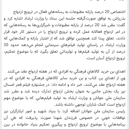
اختصاص 20 درصد يارانه مطبوعات به رسانه‌هاي فعال در ترويج ازدواج
بذرپاش به توافق صورت‌گرفته جلسه اين ستاد با وزارت ارشاد اشاره کرد و
گفت: مقرر شد 20 درصد از يارانه مطبوعات و خبرگزاري‌ها به رسانه‌هايي که
در امر ازدواج فعالانه عمل کرده و ترويج ازدواج را در دستور کار خود قرار
دادند، تعلق پيدا کند همچنين توافق شد که از اعتبار يارانه و کمک‌هايي که
وزارت ارشاد در راستاي توليد فيلم‌هاي سينمايي انجام مي‌دهد حدود 20
درصد از آن به توليد فيلم‌ها و توليد‌اتي تعلق بگيرد که با موضوع تحکيم،
ترويج ازدواج‌ آسان است.
اهداي بن خريد کالاهاي فرهنگي به افرادي که در هفته ازدواج عقد مي‌کنند
وي از اهداي بن کتاب و بن خريد ساير کالاهاي فرهنگي به افرادي که در
هفته ازدواج عقد مي‌کنند، خبر داد و ادامه داد: در جشنواره فيلم فجر امسال
نيز يک بخش جانبي به عنوان بخش ازدواج تدارک ديده شد و مقرر شد
سازمان ملي جوانان و وزارت ارشاد به توليد فيلم‌هايي که با موضوع مهم
ازدواج است کمک شايان توجهي داشته باشد.
رئيس سازمان ملي جوانان اضافه کرد: با بنياد شهيد و امور ايثارگران نيز
توافقات خوبي در خصوص فرزندان شهدا صورت پذيرفت که طي آن
برنامه‌هايي با موضوع ترويج ازدواج و پيگيري تحکيم بنياد خانواده در بين