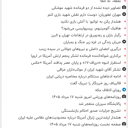
نقطه، ته خط!
تصاویر دیده‌ نشده از دو فرمانده شهید موشکی
مهران غفوریان: دوست دارم نقش شهید بازی کنم
هشدار پکن به توکیو: با آتش بازی نکنید
هافبک آلومینیوم، پرسپولیسی می‌شود؟
رگبار باران و رعدوبرق در ارتفاعات تهران و البرز
جریان زندگی در غزه زیر جنگ و بمباران
درگیری اعضای داعش و نیروهای جولانی در سیده زینب
برکناری شوکه‌کننده فرمانده لشکر پنجم ارتش آمریکا در اروپا
استقرار انبوه «دی‌اف‑۱۷» و پایان عصر پدافند آمریکا +عکس
تشکر آقای شهید ایران از موکب‌داران عراقی
ادامه ادعاهای سنتکام درباره محاصره دریایی ایران
قالیباف روز خبرنگار را تبریک گفت
رویای ائتلاف مکه
روزنامه‌های ورزشی امروز ‌شنبه ۱۷ مرداد ۱۴۰۵
پالایشگاه سیزران منفجر شد
تشریح جزئیات صدور احکام بازنشستگی
هشدار ارشدترین ژنرال آمریکا درباره محدودیت‌های نظامی علیه ایران
صفحه نخست روزنامه‌های شنبه ۱۷ مرداد ۱۴۰۵