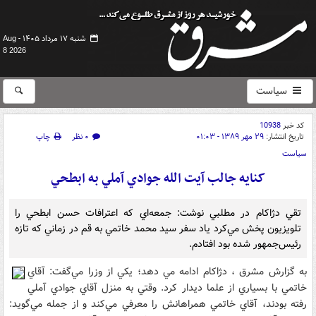
شنبه ۱۷ مرداد ۱۴۰۵ -
Aug
8 2026
سیاست
کد خبر
10938
تاریخ انتشار:
۲۹ مهر ۱۳۸۹ - ۰۱:۰۳
۰ نظر
چاپ
سیاست
کنايه جالب آيت الله جوادي آملي به ابطحي
تقي دژاکام در مطلبي نوشت: جمعه‌اي که اعترافات حسن ابطحي را
تلويزيون پخش مي‌کرد ياد سفر سيد محمد خاتمي به قم در زماني که تازه
رئيس‌جمهور شده بود افتادم.
به گزارش مشرق ، دژاکام ادامه مي دهد؛ يکي از وزرا مي‌گفت: آقاي
خاتمي با بسياري از علما ديدار کرد. وقتي به منزل آقاي جوادي آملي
رفته بودند، آقاي خاتمي همراهانش را معرفي مي‌کند و از جمله مي‌گويد: