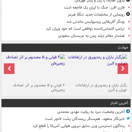
بدون تعارف با پدر و پسر قهرمان
فارن افرز: جنگ با ایران یک فاجعه است
رونمایی از مختصات جدید تنگۀ هرمز
وینگر آفریقایی پرسپولیس ماندنی شد
ترامپ التماس‌کننده توافقی است که خود ویران کرد
هشدار مقام ارشد یمن به عربستان سعودی
حوادث
رگبار باران و رعدوبرق در ارتفاعات
۶ فوتی و ۵ مصدوم بر اثر تصادف
گر
تهران و البرز
زنجیره‌ای
قط
آخرین اخبار
آخرین وضعیت نبرد به روایت مهدی محمدی
خبرنگار متعهد، هم‌سنگر رزمندگان پشت لانچر است
پنتاگون دسترسی وزیر سابق نیروی هوایی آمریکا را قطع کرد