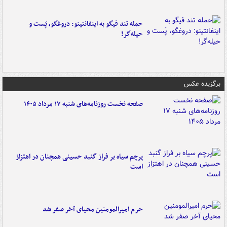
حمله تند فیگو به اینفانتینو: دروغگو، پَست‌ و
حیله‌گر!
برگزیده عکس
صفحه نخست روزنامه‌های شنبه ۱۷ مرداد ۱۴۰۵
پرچم سیاه بر فراز گنبد حسینی همچنان در اهتزاز
است
حرم امیرالمومنین محیای آخر صفر شد