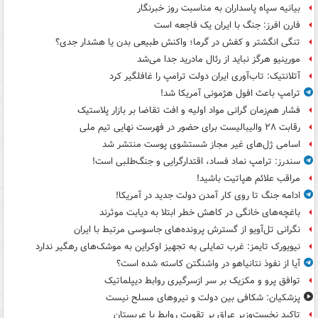
بیانیه سپاه پاسداران به مناسبت روز خبرنگار
فارن افرز: جنگ با ایران یک فاجعه است
تنگی انگشتر و کفش در گرما؛ واکنش طبیعی بدن یا هشدار جدی؟
مورینیو هرگز نباید از رئال مادرید جدا می‌شد
آتلانتیک: تاب‌آوری ایران دولت ترامپ را غافلگیر کرد
ترامپ باعث افول هژمونی آمریکا شد!
فشار هم‌زمان گرانی مواد اولیه و افت تقاضا بر بازار پلاستیک
رقابت ۲۸ والیبالیست برای حضور در فهرست نهایی تیم ملی
اسامی ژل‌های غیر مجاز شستشوی پوست منتشر شد
سندرز: ترامپ نماد فساد، اقتدارگرایی و جنگ‌طلبی است!
مراقب علائم هپاتیت باشید!
ادامه جنگ تا روی کار آمدن دولت جدید در آمریکا!
باغچه‌های خانگی در کاهش خطر ابتلا به دیابت موثرند
نگرانی تل‌آویو از گسترش پرونده‌های جاسوسی مرتبط با ایران
نیویورک تایمز: غرب تمایلی به تجهیز اوکراین به موشک‌های رهگیر ندارد
آیا از نفوذ نتانیاهو در واشنگتن کاسته شده است؟
توافق پرو و مکزیک بر سر ازسرگیری روابط دیپلماتیک
پزشکیان: شکافی بین دولت و نیروهای مسلح نیست
تاکید نخست‌وزیر عراق بر تقویت روابط با عربستان