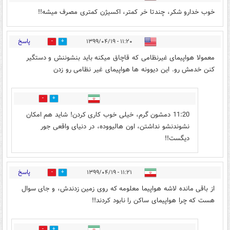
خوب خدارو شکر، چندتا خر کمتر، اکسیژن کمتری مصرف میشه!!
پاسخ
۱۱:۲۰ - ۱۳۹۹/۰۴/۱۹
8
1
معمولا هواپیمای غیرنظامی که قاچاق میکنه باید بنشوننش و دستگیر
کنن خدمش رو. این دیوونه ها هواپیمای غیر نظامی رو زدن
0
2
11:20 دمشون گرم، خیلی خوب کاری کردن! شاید هم امکان
نشوندنشو نداشتن، اون هالیووده، در دنیای واقعی جور
دیگست!!
پاسخ
۱۱:۲۱ - ۱۳۹۹/۰۴/۱۹
5
3
از باقی مانده لاشه هواپیما معلومه که روی زمین زدندش، و جای سوال
هست که چرا هواپیمای ساکن را نابود کردند!!
0
0