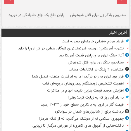
سناریوی بلاگر زن برای قتل شوهرش
پایان تلخ یک نزاع خانوادگی در دورود
و 
آخرین اخبار
فریاد مردم «فدایی خامنه‌ای بودن» است
نشریه آمریکایی: روسیه قدرتمندترین ناوگان هوایی در کل اروپا را دارد
آغاز جنگ ایران برای پایان قدرت آمریکا بود
سناریوی بلاگر زن برای قتل شوهرش
مشاهده ۴ پلنگ در ارتفاعات میناب
قرار بود ایران به زانو درآید، اما به ابرقدرت منطقه تبدیل شد!
اهمیت تشخیص زودهنگام بیماری‌های دریچه‌ای قلب
افزایش مجدد قیمت بنزین نتیجه ابهام در مذاکرات
به یاد آن روز که به زیارت کربلا رفتی!
قیمت گاز در اروپا به بالاترین سطح خود از ۲۰۲۳ رسید
برداشت برنج از شالیزارهای شمال در سوادکوه
جمهوری اسلامی نه از موشک می‌گذرد، نه از تنگه هرمز!
ناگفته‌هایی از آمپول های لاغری؛ از عوارض مرگبار تا زیبایی