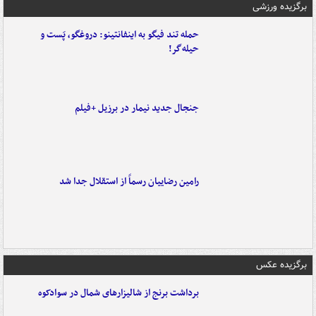
برگزیده ورزشی
حمله تند فیگو به اینفانتینو: دروغگو، پَست‌ و
حیله‌گر!
جنجال جدید نیمار در برزیل +فیلم
رامین رضاییان رسماً از استقلال جدا شد
برگزیده عکس
برداشت برنج از شالیزارهای شمال در سوادکوه