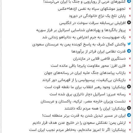
کشورهای عربی از رویارویی و جنگ با ایران می‌ترسند!
تجهیز موشکهای سپاه به نفس اژدها+عکس
پایان تلخ یک نزاع خانوادگی در دورود
افزایش بی‌سابقه سرقت سوخت در انگلیس
پرواز بالگردها و پهپادهای شناسایی اسرائیل بر فراز سوریه
یک صهیونیست به جرم اعتراض به نتانیاهو زندانی شد
واکنش کمال شرف به پاسخ کوبنده یمن به عربستان سعودی
قدرت نظامی ایران فراتر از برآوردها
دستگیری قاضی قلابی در مازندران
فارن افرز: محور مقاومت پابرجا باقی مانده است
بازتاب پیامدهای جنگ علیه ایران در رسانه‌های جهان
بازیکنان بی‌کیفیت، پرسپولیس را از قهرمانی دور کردند
پزشکیان: وجود رهبر انقلاب برای ما نقطه قوت است
رسانه عبری: اسرائیل دچار ناترازی برق شده است
نشست وزیران خارجه مصر، ترکیه، پاکستان و عربستان
پزشکیان: ایران را همه مردم نگه داشتند
ایران در مسیر تبدیل شدن به قدرت برتر منطقه است!
ارتش یمن: نفتکش سعودی را در خلیج عدن هدف قرار دادیم
پزشکیان: اگر تا امروز مانده‌ایم، به‌خاطر مردم نجیب ایران است