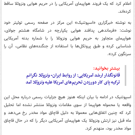
اعلام کرد که یک فروند هواپیمای آمریکایی را در حریم هوایی ونزوئلا ساقط
کرده‌اند.
به نوشته خبرگزاری «اسپوتنیک» این مرکز در صفحه رسمی توئیتر خود
نوشت: «فرماندهی پدافند هوایی یکپارچه در شامگاه هشتم جولای،
هواپیمای متجاوز به حریم هوایی ونزوئلا را با شماره بدنه آمریکایی
شناسایی کرده و طبق پروتکل‌ها با استفاده از جنگنده‌های نظامی، آن را
سرنگون کرد».
بیشتر بخوانید:
قانونگذار ارشد آمریکایی: از روابط ایران-
ونزوئلا
نگرانم
ترکیه پای کار دورزدن تحریم‌های‌ آمریکا علیه
ونزوئلا
آمد
اسپوتنیک در ادامه با بیان اینکه هنوز هیچ جزئیات رسمی درباره محل این
واقعه یا محموله هواپیما از سوی مقامات ونزوئلا منتشر نشده اما تحلیل
کرد که چنین اتفاق‌هایی معمولا به دلیل قاچاق مواد مخدر رخ می‌دهد و
ماه قبل نیز ارتش ونزوئلا یک هواپیمای آمریکایی دیگر را که در حال قاچاق
مواد مخدر بود، منهدم کرد.