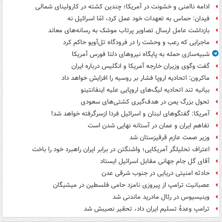
ادامه ناامنی و خشونت در آمریکا؛ چندین کشته در کارولینای شمالی
فیدان: حماس به تعهدات خود عمل کرد، امّا اسرائیل نه
بازداشت عامل ارسال تصاویر پرتاب موشک به رسانه‌های معاند
ماجرایی که رعب و وحشت را در فرودگاه تل‌آویو حاکم کرد
شبیه‌سازی حمله به پایگاه نیروهای دلتا فورس آمریکا
گفت وگوی وزیران خارجه آمریکا و انگلیس درباره ایران
ماکرون: اتحادیه اروپا فشار بر روسیه را افزایش خواهد داد
بیانیه تند اتحادیه لیگ‌های اروپایی علیه اینفانتینو
تحول بزرگ یمن در هدف‌گیری کشتی‌های سعودی
آمریکا: گفتگوهای لبنان و اسرائیل فردا ازسرگرفته خواهد شد!
تفاهم ایران و عمان در آستانه نهایی شدن است
وزیر صمت عازم قرقیزستان شد
اعتراف تحلیلگر آمریکایی؛ واشنگتن در برابر ایران راهبرد خود را باخت
آقای گل جام جهانی مقابل اسرائیل ایستاد
حادثه امنیتی دریایی در جنوب شرقی عدن
عصبانیت ترامپ از پیروزی نامزد حامی فلسطین در میشیگان
وینیسیوس در رئال مادرید ماندنی شد
ترامپ وعدۀ تسلیم ایران داد، تحقیر نصیبش شد