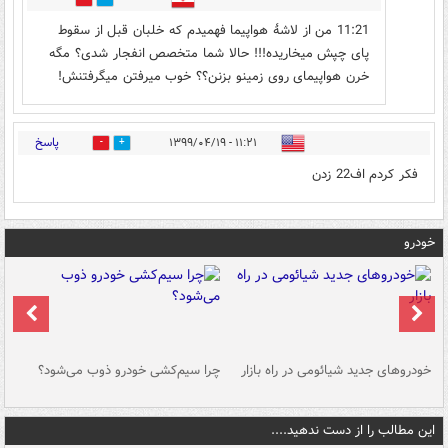
11:21 من از لاشهٔ هواپیما فهمیدم که خلبان قبل از سقوط
پای چپش میخاریده!!! حالا شما متخصص انفجار شدی؟ مگه
خرن هواپیمای روی زمینو بزنن؟؟ خوب میرفتن میگرفتنش!
پاسخ
۱۱:۲۱ - ۱۳۹۹/۰۴/۱۹
3
1
فکر کردم اف22 زدن
خودرو
خودروهای جدید شیائومی در راه بازار
چرا سیم‌کشی خودرو ذوب می‌شود؟
شو
این مطالب را از دست ندهید....