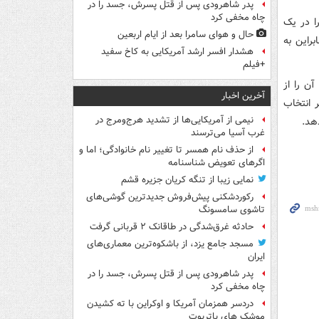
پدر شاهرودی پس از قتل پسرش، جسد را در
چاه مخفی کرد
ن خود را در یک
حال و هوای سامرا بعد از ایام اربعین
براین به
هشدار افسر ارشد آمریکایی به کاخ سفید
+فیلم
ن را از
آخرین اخبار
 انتخاب
نیمی از آمریکایی‌ها از تشدید هرج‌ومرج در
هد.
غرب آسیا می‌ترسند
از حذف نام همسر تا تغییر نام خانوادگی؛ اما و
اگرهای تعویض شناسنامه
نمایی زیبا از تنگه کریان جزیره قشم
رکوردشکنی پیش‌فروش جدیدترین گوشی‌های
تاشوی سامسونگ
حادثه غرق‌شدگی در طاقانک ۲ قربانی گرفت
مسجد جامع یزد، از باشکوه‌ترین معماری‌های
ایران
پدر شاهرودی پس از قتل پسرش، جسد را در
چاه مخفی کرد
دردسر همزمان آمریکا و اوکراین با ته کشیدن
موشک های پاتریوت