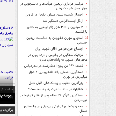
مراسم عزاداری اربعینِ هیأت‌های دانشجویی در
جوار محل شهادت رهبر
احتمال شنیده شدن صدای انفجار در قزوین
اراذل اینستاگرامی دستگیر شد
۲ میلیون و ۳۰۰ هزار زائر اربعین به کشور
بازگشتند
رهبری رهب
استوری مهران غفوریان به مناسبت اربعین
حسینی
اجتماع خون‌خواهی آقای شهید ایران
ترافیک سنگین در چالوس و تردد روان در
محورهای منتهی به پایانه‌های مرزی
کشف ۱۹۲ تن برنج احتکارشده در بندرعباس
تکذیب شای
دستگیری اعضای باند کلاهبرداری ۲ هزار
میلیاردی در تهران
فراری
بزرگترین معایب پاوربانک‌های قابل حمل
فیلم برگزی
«طلق» در سند مالکیت به چه معناست؟
بوسه‌ پ
دستگیری کارگر ۳۶ ساله پس از قتل کارفرما در
تویسرکان
محدودیت‌های ترافیکی اربعینی در جاده‌های
برگزیده و
شمال‌