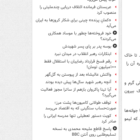
عربستان فرمانده ائتلاف دریایی چندملیتی را
منصوب کرد
«کمانِ پرنده» چینی برای شکار کروزها به ایران
می‌آید
خود فروخته‌ها چطور با موساد همکاری
می‌کردند؟
بوسه‌ پدر بر پای پسر شهیدش
ابتکارات رهبر انقلاب در میدان نبرد
 تا خاک
رقم فسخ قرارداد رضاییان با استقلال فقط
ه آن را
۱۰۰میلیون تومان!
واکنش عالیشاه بعد از پیوستن به گل‌گهر
آنچه رهبر شهید سال‌ها پیش دیده بودند
ی گرم و
آیا تینا پاکروان بازهم از ساترا مجوز فعالیت
ک بیرون
می‌گیرد؟
توقف طولانی کامیون‌ها پشت مرز؛
صورت‌حساب سنگینی که به اقتصاد می‌رسد
جوانه‌ها
کویت دستور تعطیلی تنها مدرسه ایرانی را
 که لیمو
صادر کرد
پاسخ قاطع ملیحه محمدی به نسخه
تسلیم‌طلبی روی آنتن BBC