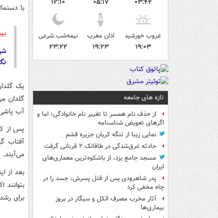
۱۲:۱۰
۰۵:۱۷
۰۳:۴۲
با دستما
بی
غروب خورشید
اذان مغرب
نیمه‌شب شرعی
۲۳:۲۲
۱۹:۲۳
۱۹:۰۳
شرا
نگه
یک گلدان
تازه های جامعه
گلدان مر
آب پاشی 
از حذف نام همسر تا تغییر نام خانوادگی؛ اما و
اگرهای تعویض شناسنامه
پس از کا
نمایی زیبا از تنگه کریان جزیره قشم
آفتاب گی
حادثه غرق‌شدگی در طاقانک ۲ قربانی گرفت
می‌آیند.
مسجد جامع یزد، از باشکوه‌ترین معماری‌های
ایران
بعد از ای
پدر شاهرودی پس از قتل پسرش، جسد را در
بتوانند ا
چاه مخفی کرد
برای رشد بهتر به حداقل ۵ 
آثار مخرب مصرف الکل و سیگار در بروز
بیماری‌ها