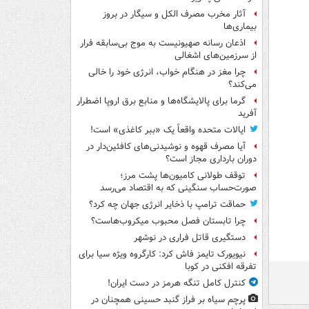
آثار مخرب مصرف الکل و سیگار در بروز
بیماری‌ها
اذعان رسانه صهیونیست به موج بی‌سابقه فرار
از سرزمین‌های اشغالی
چرا مغز در هنگام خواب، انرژی خود را خالی
می‌کند؟
گرما برای پالایشگاه‌ها و منابع برق اروپا اضطرار
آفرید
ایالات متحده واقعاً یک «ببر کاغذی» است!
آیا مصرف قهوه و نوشیدنی‌های کافئین‌دار در
دوران بارداری مجاز است؟
توقف طولانی کامیون‌ها پشت مرز؛
صورت‌حساب سنگینی که به اقتصاد می‌رسد
حماقت ترامپ با ذخایر انرژی جهان چه کرد؟
چرا تابستان فصل محبوب میکروب‌هاست؟
دستگیری قاتل فراری در نوشهر
نیویورک تایمز فاش کرد: کارگروه ویژه سیا برای
تفرقه افکنی در کوبا
کنترل کامل تنگه هرمز در دست ایران!
پرچم سیاه بر فراز گنبد حسینی همچنان در