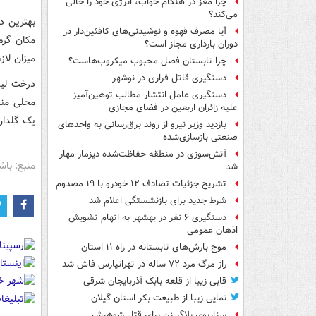
چرا مغز در هنگام خواب، انرژی خود را خالی
می‌کند؟
آیا مصرف قهوه و نوشیدنی‌های کافئین‌دار در
مکان گرم 
دوران بارداری مجاز است؟
میزان لاز
چرا تابستان فصل محبوب میکروب‌هاست؟
دستگیری قاتل فراری در نوشهر
درخت لیم
دستگیری عامل انتشار مطالب توهین‌آمیز
محلی منا
علیه زائران اربعین در فضای مجازی
یک گلدان 
بازدید وزیر نیرو از روند برق‌رسانی به واحدهای
صنعتی بازسازی‌شده
آتش‌سوزی در منطقه حفاظت‌شده دیزمار مهار
منبع: باش
شد
تشریح جزئیات تصادف ۱۲ خودرو با ۱۹ مصدوم
شرط جدید برای بازنشستگی اعلام شد
دستگیری ۶ نفر در بهشهر به اتهام تشویش
اذهان عمومی
موج بارش‌های تابستانه در راه ۱۱ استان
راز مرگ مرد ۷۲ ساله در تهرانپارس فاش شد
قابی زیبا از قلعه بابک آذربایجان شرقی
نمایی زیبا از طبیعت بکر استان گیلان
سناریوی بلاگر زن برای قتل شوهرش