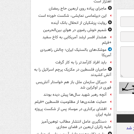
اهتزاز است
ماجرای پیاده روی اربعین حاج رمضان
این دیپلماسی نمایشی، شکست خورده است
روایت پزشکیان از انحلال بانک آینده
شمیم خوش رضوی در هوای بین‌الحرمین
هشدار افسر ارشد آمریکایی به کاخ سفید
+فیلم
موشک‌های بالستیک ایران؛ چالش راهبردی
آمریکا
باید افراد کارآمدتر را به کار گرفت
حامیان فلسطین در مکزیک پرچم اسرائیل را به
آتش کشیدند
دبیرکل سازمان ملل باز هم خواستار آتش‌بس
فوری در اوکراین شد
آنچه رهبر شهید سال‌ها پیش دیده بودند
حمایت هلندی‌ها از مظلومیت فلسطین +فیلم
افشای برکناری در موساد پس از شکست پروژه
علیه ایران
دستگیری عامل انتشار مطالب توهین‌آمیز
علیه زائران اربعین در فضای مجازی