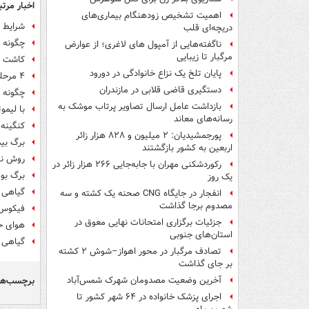
اخبار مرتب
اهمیت تشخیص زودهنگام بیماری‌های
شرایط ن
دریچه‌ای قلب
چگونه ی
ناگفته‌هایی از آمپول های لاغری؛ از عوارض
مرگبار تا زیبایی
کاشت ت
پایان تلخ یک نزاع خانوادگی در دورود
۴ مرحله ساده برای زنده نگهداشتن گیاهان در خانه
دستگیری قاضی قلابی در مازندران
چگونه ه
بازداشت عامل ارسال تصاویر پرتاب موشک به
با لیم
رسانه‌های معاند
کنگینه
پورجمشیدیان: ۲ میلیون و ۸۲۸ هزار زائر
برگ بید
اربعین به کشور بازگشتند
روش نگ
رکوردشکنی مهران با جابه‌جایی ۲۶۶ هزار زائر در
برگ بو
یک روز
گیاهی م
انفجار در جایگاه CNG صحنه یک کشته و سه
مصدوم برجا گذاشت
فیکوس ل
جزئیات برگزاری امتحانات نهایی معوق در
هوای خا
استان‌های جنوبی
گیاهی م
تصادف مرگبار در محور اهواز–شوش ۲ کشته
بر جای گذاشت
برچسب‌ها
آخرین وضعیت مصدومان شهرک شمس‌آباد
اجرای پزشک خانواده در ۶۴ شهر کشور تا