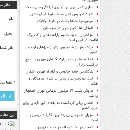
شهریورماه
نظر شم
سارق کابل برق بر اثر برق‌گرفتگی جان باخت
شهادت پلیس اهل سنت بلوچ در ایرانشهر
نام
موتورسیکلت‌ها پشت درِ طرح ترافیک
طوفان ۱۱۵ کیلومتری در سیستان
ایمیل
مهاجرانی: شرط تداوم یارانه نقدی و کالابرگ
اقامت در ایران است
تردد بیش از ۵ میلیون زائر از مرزهای اربعینی
نظر شما 
کشور
تخلیه ۸۰ درصدی پارکینگ‌های مهران در موج
بازگشت زائران
بازگشایی جاده چالوس و آزادراه تهران–شمال
ثبت دو زمین‌لرزه پیاپی در شرق هرمزگان و
*
لطفا عدد م
قشم
فروش بلیت ۲۱ میلیون تومانی تهران_اصفهان
رد شد
اتصال ریلی کرمانشاه به بغداد افق تازه‌ای برای
غرب کشور
این مطالب
مهران همچنان پرترددترین گذرگاه اربعینی
است
انفجار در یک کارخانه در جنوب تهران