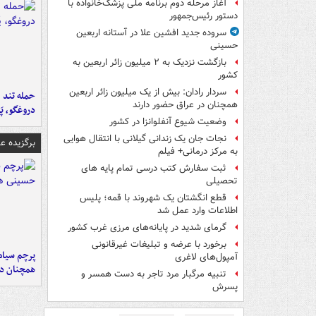
آغاز مرحله دوم برنامه ملی پزشک‌خانواده با
دستور رئیس‌جمهور
سروده جدید افشین علا در آستانه اربعین
حسینی
بازگشت نزدیک به ۲ میلیون زائر اربعین به
کشور
سردار رادان: بیش از یک میلیون زائر اربعین
حمله تند ف
همچنان در عراق حضور دارند
دروغگو، پَ
وضعیت شیوع آنفلوانزا در کشور
نجات جان یک زندانی گیلانی با انتقال هوایی
برگزیده 
به مرکز درمانی+ فیلم
ثبت سفارش کتب درسی تمام پایه های
تحصیلی
قطع انگشتان یک شهروند با قمه؛ پلیس
اطلاعات وارد عمل شد
گرمای شدید در پایانه‌های مرزی غرب کشور
برخورد با عرضه و تبلیغات غیرقانونی
پرچم سیاه
آمپول‌های لاغری
همچنان در
تنبیه مرگبار مرد تاجر به دست همسر و
پسرش