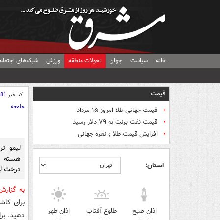
خانه
سیاست
جهان
تحولات منطقه
ورزش
شبکه‌های اجتماع
قیمت
کد خبر
481
جامعه
قیمت جهانی طلا امروز ۱۵ مرداد
قیمت نفت برنت به ۷۹ دلار رسید
افزایش قیمت طلا و نقره جهانی
لیمو تر
هسته آ
استان:
درخت لی
به گزار
اذان صبح
طلوع آفتاب
اذان ظهر