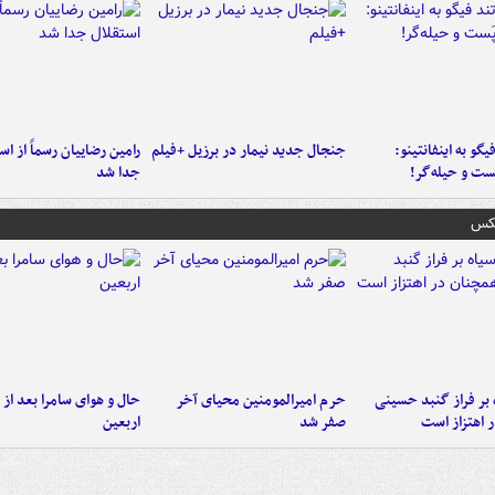
یگو به اینفانتینو:
جنجال جدید نیمار در برزیل +فیلم
رامین رضاییان رسماً از اس
ست‌ و حیله‌گر!
جدا شد
عکس
 بر فراز گنبد حسینی
حرم امیرالمومنین محیای آخر
حال و هوای سامرا بعد از ا
 اهتزاز است
صفر شد
اربعین