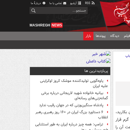
RSS
آرشیو
تماس با ما
دربارهٔ ما
MASHREGH
NEWS
یلم
دیدگاه
پیوندها
بازار
اپ
پربازدیدترین ها
یاوه‌گویی تولیدکننده موشک کروز اوکراینی
علیه ایران
بیانیه خانواده شهید لاریجانی درباره برخی
گمانه‌زنی‌های رسانه‌ای
پادشاه سنگین‌وزنی که در جهان رقیب ندارد
بکارید،
۶ دستاورد بزرگ ایران در ۱۶۰ روز رهبری رهبر
انقلاب
دت ۴۸ ساعت داخل آب گرم قرار
ترامپ: همه چیز درباره ایران به طور استثنایی
دانه‌های درشت این میوه را انتخاب کنید و پس از ۴۸ ساعت آن را
خوب پیش می‌رود