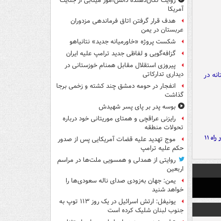
روایت تکان‌دهنده دانش‌آموز مینابی از جنایت
آمریکا
هدف قرار گرفتن اتاق‌ فرماندهی مزدوران
عربستان در یمن
شکست پروژه «خاورمیانه جدید» نتانیاهو
گزافه‌گویی و لفاظی جدید ترامپ علیه ایران
پیروزی استقلال مقابل همنام خوزستانی در
دیداری تدارکاتی
انفجار در حومه دمشق چند کشته و زخمی برجا
گذاشت
بوسه‌ پدر بر پای پسر شهیدش
رایزنی عراقچی و همتای موریتانی خود درباره
تحولات منطقه
موج بارش‌های تابستانه در راه ۱۱
موج تهدید علیه قضات آمریکایی پس از صدور
حکم علیه ترامپ
روایتی از همدلی و همسویی ملت‌ها در مراسم
اربعین
یمن: جهان به‌زودی صدای ناله سعودی‌ها را
خواهد شنید
یونیفل: ارتش اسرائیل در یک روز ۱۱۳ توپ به
جنوب لبنان شلیک کرده است