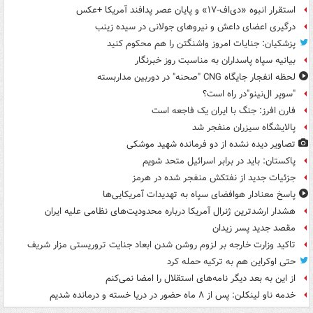
استقرار انبوه «دی‌اف‑۱۷» و پایان عصر پدافند آمریکا +عکس
درگیری اعضای داعش و نیروهای جولانی در سیده زینب
پزشکیان: جنایات امروز واشنگتن را هم محکوم کنید
بیانیه سپاه پاسداران به مناسبت روز خبرنگار
لحظه انفجار جایگاه CNG "صحنه" در دوربین مداربسته
"سوپر ال‌نینو"در راه است؟
فارن افرز: جنگ با ایران یک فاجعه است
پالایشگاه سیزران منفجر شد
تصاویر دیده‌ نشده از دو فرمانده شهید موشکی
پاکستان: باید در برابر اسرائیل متحد شویم
جزئیات جدید از نفتکش منفجر شده در هرمز
پاسخ معنادار هوافضای سپاه به تهدیدات آمریکایی‌ها
هشدار ارشدترین ژنرال آمریکا درباره محدودیت‌های نظامی علیه ایران
مقصد جدید پسر زیدان
تاکید وزارت خارجه بر لزوم روشن شدن ابعاد جنایت تروریستی مزار شریف
حتی اوکراین هم به ترکیه حمله کرد
از این به بعد دیگر نامه‌های استقلال را امضا نمی‌کنم
خدمه ناو لینکلن: پس از ۸ ماه حضور در دریا خسته و درمانده‌ شدیم