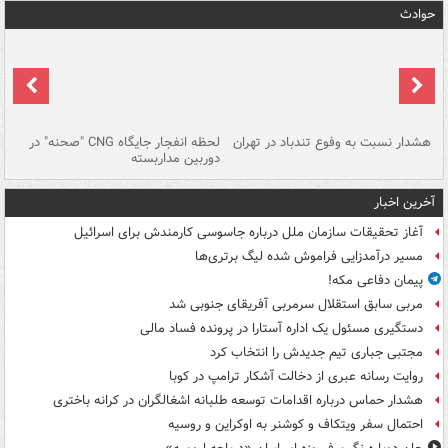
حوادث
ای
هشدار نسبت به وفوع تندباد در تهران
لحظه انفجار جایگاه CNG "صحنه" در
دس
دوربین مداربسته
ات
آخرین اخبار
آغاز تحقیقات سازمان ملل درباره جاسوسی کارمندش برای اسرائیل
مسیر درآمدزایی فراموش شده لیگ برتری‌ها
پیمان دفاعی مکه!
مربی سابق استقلال سرمربی آفریقای جنوبی شد
دستگیری مسئول یک اداره آستارا در پرونده فساد مالی
مجتبی جباری تیم جدیدش را انتخاب کرد
روایت رسانه عبری از دخالت آشکار ترامپ در کوبا
هشدار حماس درباره اقدامات توسعه طلبانه اشغالگران در کرانه باختری
احتمال سفر ویتکاف و کوشنر به اوکراین و روسیه