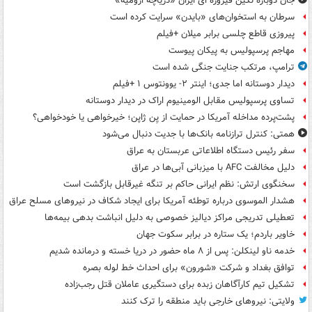
جان دوباره نگین فیروزه ای ایران «دریاچه ارومیه»
سرطان به استخوان‌های «بایدن» سرایت کرده است
پیروزی قاطع چلسی برابر میلان +فیلم
مهاجم پرسپولیس به پیکان پیوست
ترامپ، مرتکب جنایت جنگی شده است
دیدار دوستانه اما جدی؛ اینتر ۲- یوونتوس ۱ +فیلم
تساوی پرسپولیس مقابل الومینیوم اراک در دیدار دوستانه
پشت‌پرده مداخله آمریکا در حمایت از یِن ژاپن؛ خیرخواهی یا خودخواهی؟
همتی: کنترل ترازنامه بانک‌ها با جدیت دنبال می‌شود
سفر رئیس دستگاه اطلاعاتی عربستان به عراق
دلیل مخالفت AFC با میزبانی آبی‌ها در عراق
سخنگوی ارتش: نظم ایرانی حاکم بر تنگه غیرقابل بازگشت است
هشدار الموسوی درباره توطئه آمریکا برای ایجاد شکاف در نیروهای مسلح عراق
تعطیلی تدریجی مراکز دیالیز خصوصی به دلیل انباشت بدهی بیمه‌ها
خاویر باردم؛ یک ستاره در برابر سکوت جهان
خدمه ناو لینکلن: پس از ۸ ماه حضور در دریا خسته و درمانده‌ شدیم
توافق بغداد و شرکت «شورون» برای احداث خط لوله بصره
تشکیل تیم کارآگاهان زبده برای دستگیری عاملان قتل رجب‌زاده
ولایتی: نیروهای خارجی باید منطقه را ترک کنند