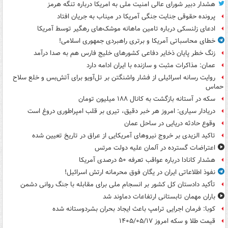
هشدار دبیر شورای عالی امنیت ملی به امریکا درباره تنگه هرمز
پرونده حقوقی جنایت جنگی آمریکا در میناب به جریان افتاد
ادعای زلنسکی درباره تامین ماهانه موشک‌های رهگیر توسط آمریکا
خطای محاسباتی آمریکا و برتری راهبردی جمهوری اسلامی!
زنگ خطر پایان ذخایر دفاعی کشورهای خلیج فارس هم به صدا درآمد
عمان: مذاکرات مثبت و سازنده با ایران ادامه دارد
روایت رسانه اسرائیلی از فشار واشنگتن بر تل‌آویو برای آتش‌بس و خلع سلاح
حماس
سکه در آستانه بازگشت به کانال ۱۸۸ میلیون تومان
دریادار سیاری: امروز هر خبر دقیق، تیری بر قلب امپراطوری دروغ است
وقوع حادثه دریایی در ساحل عمان
تاکید الزیدی بر خروج نیروهای آمریکایی از عراق در تاریخ تعیین شده
اعتراضات گسترده در آلمان علیه دولت مرتس
هشدار کانادا درباره عواقب تعرفه ۵۰ درصدی آمریکا
نفوذ اطلاعاتی ایران در یگان فوق محرمانه ارتش اسرائیل!
تأکید دادستان کل کشور بر انسجام ملی برای مقابله با جنگ روانی دشمن
باران مهمان تابستانی ارتفاعات دماوند شد
کوبا: فرمان اجرایی ترامپ باعث ایجاد بحران بشردوستانه شده
قیمت طلا و سکه امروز ۱۴۰۵/۰۵/۱۷