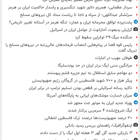
سردار عظمایی؛ همرزم دلاور شهید تنگسیری و پاسدار حاکمیت ایران بر هرمز
سرلشکر عبداللهی؛ از سپاه و ناجا تا ریاست ستاد کل نیروهای مسلح
پشت‌پرده توافق محرمانه ایران و عمان؛ تنگه هرمز در آستانه تغییر تاریخی؟
گزارش یدیعوت آحارانوت از عوامل ایران در اسرائیل
جنگنده میگ-۲۹ اوکراین سقوط کرد
رئیس قوه قضا در پیام‌هایی انتصاب‌ فرماندهان عالی‌رتبه در نیروهای مسلح را
تبریک گفت
طوفان مهیب در امارات
میانگین سنی لیگ برتر ایران در حد بوندسلیگا
دو مهاجم سابق استقلال به تیم جزیره قشم پیوستند
پیکر هزار و ۷۰۰ شهید فلسطینی در گروگان رژیم صهیونیستی
تاکید رسانه اسرائیلی بر قطعی بودن تسلیم ترامپ در برابر ایران
میزان خسارت موشک‌های ایرانی به پایگاه‌های آمریکا
پهپاد جدید ایران به موتور جت مجهز شد
لیگ شروع‌نشده ۴ سرمربی برکنار شدند
۲۰ درصد صهیونیست‌ها درصدد ترک فلسطین اشغالی
اینفوگرافیک/ راهنمای بررسی رسید بانکی
۳ بازیکن جدید گل گهر ۳ هفته اول لیگ را از دست دادند