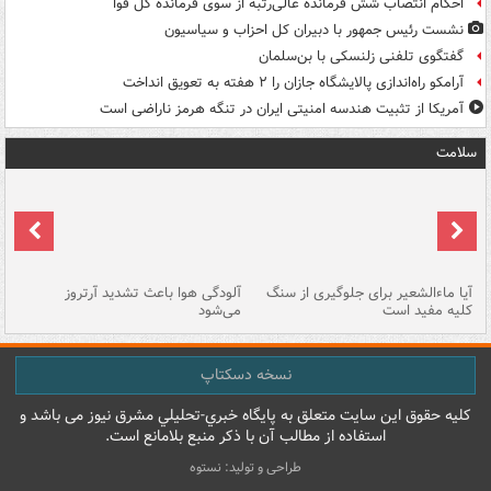
احکام انتصاب شش فرمانده عالی‌رتبه از سوی فرمانده کل قوا
نشست رئیس جمهور با دبیران کل احزاب و سیاسیون
گفتگوی تلفنی زلنسکی با بن‌سلمان
آرامکو راه‌اندازی پالایشگاه جازان را ۲ هفته به تعویق انداخت
آمریکا از تثبیت هندسه امنیتی ایران در تنگه هرمز ناراضی است
سلامت
آیا ماءالشعیر برای جلوگیری از سنگ
آلودگی هوا باعث تشدید آرتروز
حذ
کلیه مفید است
می‌شود
کل
نسخه دسکتاپ
کليه حقوق اين سايت متعلق به پایگاه خبري-تحليلي مشرق نيوز می باشد و
استفاده از مطالب آن با ذکر منبع بلامانع است.
طراحی و تولید: نستوه