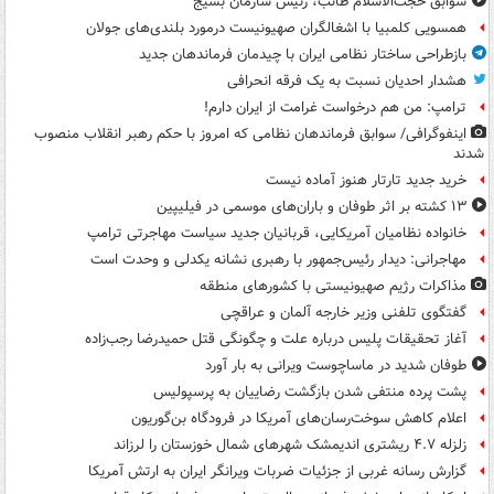
سوابق حجت‌الاسلام طائب، رئیس سازمان بسیج
همسویی کلمبیا با اشغالگران صهیونیست درمورد بلندی‌های جولان
بازطراحی ساختار نظامی ایران با چیدمان فرماندهان جدید
هشدار احدیان نسبت به یک فرقه انحرافی
ترامپ: من هم درخواست غرامت از ایران دارم!
اینفوگرافی/ سوابق فرماندهان نظامی که امروز با حکم رهبر انقلاب منصوب
شدند
خرید جدید تارتار هنوز آماده نیست
۱۳ کشته بر اثر طوفان و باران‌های موسمی در فیلیپین
خانواده نظامیان آمریکایی، قربانیان جدید سیاست مهاجرتی ترامپ
مهاجرانی: دیدار رئیس‌جمهور با رهبری نشانه یکدلی و وحدت است
مذاکرات رژیم صهیونیستی با کشورهای منطقه
گفتگوی تلفنی وزیر خارجه آلمان و عراقچی
آغاز تحقیقات پلیس درباره علت و چگونگی قتل حمیدرضا رجب‌زاده
طوفان شدید در ماساچوست ویرانی به بار آورد
پشت پرده منتفی شدن بازگشت رضاییان به پرسپولیس
اعلام کاهش سوخت‌رسان‌های آمریکا در فرودگاه بن‌گوریون
زلزله ۴.۷ ریشتری اندیمشک شهرهای شمال خوزستان را لرزاند
گزارش رسانه غربی از جزئیات ضربات ویرانگر ایران به ارتش آمریکا