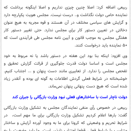
ربیعی اضافه کرد: اصلا چنین چیزی نداریم و اصلا اینگونه برداشت که
نماینده حامی دولت نگذاشت و.. درست نیست. مجلس هویت یکپارچه دارد
و گرایش های سیاسی مختلف در آن هستند و قوه مجریه به هیچ عنوان
دخالتی در تعیین دستور کار برای مجلس ندارد. حتی تغییر دستور کار
هفتگی مجلس به موجب قانون و آیین نامه مجلس طی فرآیندی است که
۵۰ نماینده باید درخواست کنند.
وی افزود: اینکه بنا بود این هفته در دستور باشد یا نه مربوط به خود
مجلس است و اساسا دولت قدرت جلوگیری از قرائت گزارش تحقیق و
تفحص مجلس را ندارد. از تعابیری مانند دست پنهان و ... اجتناب کنیم.
خوشبختانه در شرایط فعلی گردش اطلاعات به گونه ای بوده و آنقدر زیاد
شده است که هیچ دست پنهانی پنهان نمی‌ماند.
دولت ناچار است با ساختارهای فعلی نبود وزارت بازرگانی را جبران کند
ربیعی در خصوص رأی منفی نمایندگان مجلس به تشکیل وزارت بازرگانی
گفت: بارها اعلام کردیم تشکیل وزارت بازرگانی برای ما مهم است، در
شرایط تحریم و وضعیتی که کرونا برای ما به وجود آورده آرایش و ساختار
متناسب با شرایط فعلی قطعا اجتناب ناپذیر است. ما باید وضعیت را به