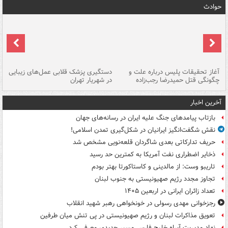
حوادث
آغاز تحقیقات پلیس درباره علت و
دستگیری پزشک قلابی عمل‌های زیبایی
هش
چگونگی قتل حمیدرضا رجب‌زاده
در شهریار تهران
ها
آخرین اخبار
بازتاب پیامدهای جنگ علیه ایران در رسانه‌های جهان
نقش شگفت‌انگیز ایرانیان در شکل‌گیری تمدن اسلامی!
حریف تدارکاتی بعدی شاگردان قلعه‌نویی مشخص شد
ذخایر اضطراری نفت آمریکا به کمترین حد رسید
تاریبو وست: از مالدینی و کاستاکورتا بهتر بودم
تجاوز مجدد رژیم صهیونیستی به جنوب لبنان
تعداد زائران ایرانی در اربعین ۱۴۰۵
رجزخوانی مهدی رسولی در خونخواهی رهبر شهید انقلاب
تعویق مذاکرات لبنان و رژیم صهیونیستی در پی تنش میان طرفین
نهاد مدیریت آبراه خلیج فارس مسیر جدیدی معرفی کرد