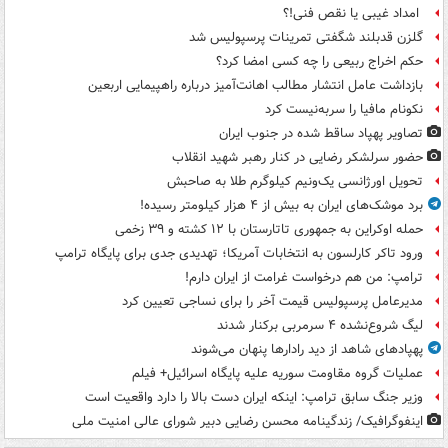
امداد غیبی یا نقص فنی!؟
گلزن قدبلند شگفتی تمرینات پرسپولیس شد
حکم اخراج ربیعی را چه کسی امضا کرد؟
بازداشت عامل انتشار مطالب اهانت‌آمیز درباره راهپیمایی اربعین
نکونام مافیا را سربه‌نیست کرد
تصاویر پهپاد ساقط شده در جنوب ایران
حضور سرلشکر رضایی در کنار رهبر شهید انقلاب
تحویل اورژانسی یک‌ونیم کیلوگرم طلا به صاحبش
برد موشک‌های ایران به بیش از ۴ هزار کیلومتر رسیده!
حمله اوکراین به جمهوری تاتارستان با ۱۲ کشته و ۳۹ زخمی
ورود تاکر کارلسون به انتخابات آمریکا؛ تهدیدی جدی برای پایگاه ترامپ
ترامپ: من هم درخواست غرامت از ایران دارم!
مدیرعامل پرسپولیس قیمت آخر را برای نساجی تعیین کرد
لیگ شروع‌نشده ۴ سرمربی برکنار شدند
پهپادهای شاهد از دید رادارها پنهان می‌شوند
عملیات گروه مقاومت سوریه علیه پایگاه اسرائیل+ فیلم
وزیر جنگ سابق ترامپ: اینکه ایران دست بالا را دارد واقعیت است
اینفوگرافیک/ زندگینامه محسن رضایی دبیر شورای عالی امنیت‌ ملی