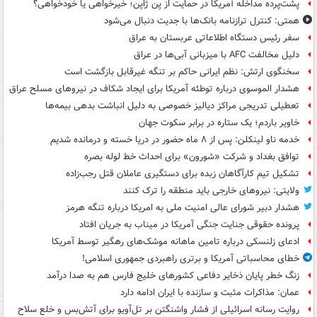
پشت‌پرده مداخله آمریکا در حمایت از یِن ژاپن؛ خیرخواهی یا خودخواهی؟
همتی: کنترل ترازنامه بانک‌ها با جدیت دنبال می‌شود
سفر رئیس دستگاه اطلاعاتی عربستان به عراق
دلیل مخالفت AFC با میزبانی آبی‌ها در عراق
سخنگوی ارتش: نظم ایرانی حاکم بر تنگه غیرقابل بازگشت است
هشدار الموسوی درباره توطئه آمریکا برای ایجاد شکاف در نیروهای مسلح عراق
تعطیلی تدریجی مراکز دیالیز خصوصی به دلیل انباشت بدهی بیمه‌ها
خاویر باردم؛ یک ستاره در برابر سکوت جهان
خدمه ناو لینکلن: پس از ۸ ماه حضور در دریا خسته و درمانده‌ شدیم
توافق بغداد و شرکت «شورون» برای احداث خط لوله بصره
تشکیل تیم کارآگاهان زبده برای دستگیری عاملان قتل رجب‌زاده
ولایتی: نیروهای خارجی باید منطقه را ترک کنند
هشدار دبیر شورای عالی امنیت ملی به امریکا درباره تنگه هرمز
پرونده حقوقی جنایت جنگی آمریکا در میناب به جریان افتاد
ادعای زلنسکی درباره تامین ماهانه موشک‌های رهگیر توسط آمریکا
خطای محاسباتی آمریکا و برتری راهبردی جمهوری اسلامی!
زنگ خطر پایان ذخایر دفاعی کشورهای خلیج فارس هم به صدا درآمد
عمان: مذاکرات مثبت و سازنده با ایران ادامه دارد
روایت رسانه اسرائیلی از فشار واشنگتن بر تل‌آویو برای آتش‌بس و خلع سلاح