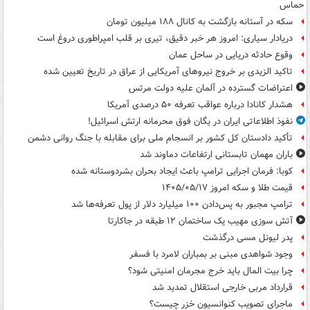
حماس
سکه در آستانه بازگشت به کانال ۱۸۸ میلیون تومان
دریادار سیاری: امروز هر خبر دقیق، تیری بر قلب امپراطوری دروغ است
وقوع حادثه دریایی در ساحل عمان
تاکید الزیدی بر خروج نیروهای آمریکایی از عراق در تاریخ تعیین شده
اعتراضات گسترده در آلمان علیه دولت مرتس
هشدار کانادا درباره عواقب تعرفه ۵۰ درصدی آمریکا
نفوذ اطلاعاتی ایران در یگان فوق محرمانه ارتش اسرائیل!
تأکید دادستان کل کشور بر انسجام ملی برای مقابله با جنگ روانی دشمن
باران مهمان تابستانی ارتفاعات دماوند شد
کوبا: فرمان اجرایی ترامپ باعث ایجاد بحران بشردوستانه شده
قیمت طلا و سکه امروز ۱۴۰۵/۰۵/۱۷
ترامپ مجبور به پس‌دادن ۱۰۰ میلیارد دلار از پول تعرفه‌ها شد
آتش سوزی مهیب یک ساختمان ۱۲ طبقه در جاکارتا
پدر لیونل مسی درگذشت
وجود شواهدی مبنی بر بمباران لامرد با فسفر
چرا بیت المال باید خرج مجرمان امنیتی شود؟
قرارداد مربی خارجی استقلال تمدید شد
ماجرای تصویب کنوانسیون خزر چیست؟