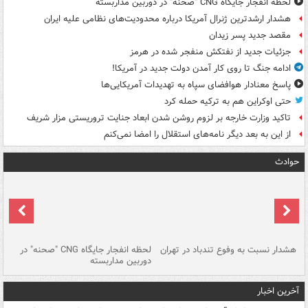
لحظه انفجار جایگاه CNG "صحنه" در دوربین مداربسته
هشدار ارشدترین ژنرال آمریکا درباره محدودیت‌های نظامی علیه ایران
مقصد جدید پسر زیدان
جزئیات جدید از نفتکش منفجر شده در هرمز
ادامه جنگ تا روی کار آمدن دولت جدید در آمریکا!
پاسخ معنادار هوافضای سپاه به تهدیدات آمریکایی‌ها
حتی اوکراین هم به ترکیه حمله کرد
تاکید وزارت خارجه بر لزوم روشن شدن ابعاد جنایت تروریستی مزار شریف
از این به بعد دیگر نامه‌های استقلال را امضا نمی‌کنم
حوادث
ای
هشدار نسبت به وفوع تندباد در تهران
لحظه انفجار جایگاه CNG "صحنه" در
دس
دوربین مداربسته
ات
آخرین اخبار