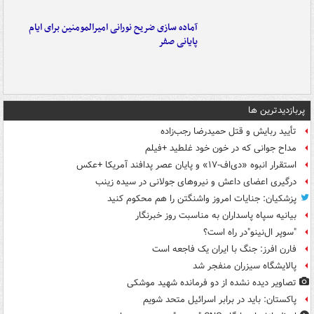
آماده سازی ضریح نورانی امیرالمومنین برای ایام
پایانی صفر
پربازدیدترین ها
تأیید ربایش و قتل حمیدرضا رجب‌زاده
مداح جوانی که در خون خود غلطید +فیلم
استقرار انبوه «دی‌اف‑۱۷» و پایان عصر پدافند آمریکا +عکس
درگیری اعضای داعش و نیروهای جولانی در سیده زینب
پزشکیان: جنایات امروز واشنگتن را هم محکوم کنید
بیانیه سپاه پاسداران به مناسبت روز خبرنگار
"سوپر ال‌نینو"در راه است؟
فارن افرز: جنگ با ایران یک فاجعه است
پالایشگاه سیزران منفجر شد
تصاویر دیده‌ نشده از دو فرمانده شهید موشکی
پاکستان: باید در برابر اسرائیل متحد شویم