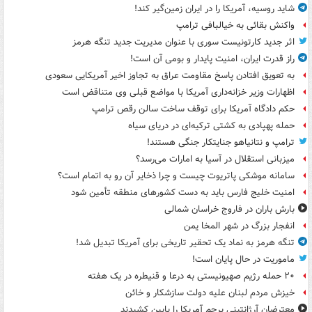
شاید روسیه، آمریکا را در ایران زمین‌گیر کند!
واکنش بقائی به خیالبافی ترامپ
اثر جدید کارتونیست سوری با عنوان مدیریت جدید تنگه هرمز
راز قدرت ایران، امنیت پایدار و بومی آن است!
به تعویق افتادن پاسخ مقاومت عراق به تجاوز اخیر آمریکایی سعودی
اظهارات وزیر خزانه‌داری آمریکا با مواضع قبلی وی متناقض است
حکم دادگاه آمریکا برای توقف ساخت سالن رقص ترامپ
حمله پهپادی به کشتی ترکیه‌ای در دریای سیاه
ترامپ و نتانیاهو جنایتکار جنگی هستند!
میزبانی استقلال در آسیا به امارات می‌رسد؟
سامانه موشکی پاتریوت چیست و چرا ذخایر آن رو به اتمام است؟
امنیت خلیج فارس باید به دست کشورهای منطقه تأمین شود
بارش باران در فاروج خراسان شمالی
انفجار بزرگ در شهر المخا یمن
تنگه هرمز به نماد یک تحقیر تاریخی برای آمریکا تبدیل شد!
ماموریت در حال پایان است!
۲۰ حمله رژیم صهیونیستی به درعا و قنیطره در یک هفته
خیزش مردم لبنان علیه دولت سازشکار و خائن
معترضان آرژانتینی پرچم آمریکا را پایین کشیدند