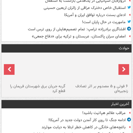
دروازه‌بان اسپانیایی در یک‌قدمی بازگشت به استقلال
استقبال خاص دخترک عراقی از زائران اربعین حسینی
ادعای بسنت درباره توافق ایران و آمریکا
ماموریت در حال پایان است!
افشاگری برادرزاده ترامپ: تمام تصمیم‌هایش از روی ترس است
امضای سران پاکستان، عربستان و ترکیه برای «دفاع جمعی»
حوادث
۶ فوتی و ۵ مصدوم بر اثر تصادف
گربه جریان برق شهرستان فریمان را
رگ
زنجیره‌ای
قطع کرد
آخرین اخبار
مراقب علائم هپاتیت باشید!
ادامه جنگ تا روی کار آمدن دولت جدید در آمریکا!
باغچه‌های خانگی در کاهش خطر ابتلا به دیابت موثرند