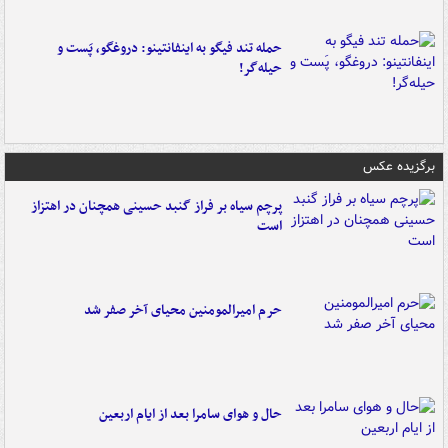
حمله تند فیگو به اینفانتینو: دروغگو، پَست‌ و
حیله‌گر!
برگزیده عکس
پرچم سیاه بر فراز گنبد حسینی همچنان در اهتزاز
است
حرم امیرالمومنین محیای آخر صفر شد
حال و هوای سامرا بعد از ایام اربعین