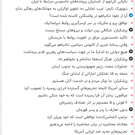
نگرانی تل‌آویو از گسترش پرونده‌های جاسوسی مرتبط با ایران
نیویورک تایمز: غرب تمایلی به تجهیز اوکراین به موشک‌های رهگیر ندارد
آیا از نفوذ نتانیاهو در واشنگتن کاسته شده است؟
توافق پرو و مکزیک بر سر ازسرگیری روابط دیپلماتیک
پزشکیان: شکافی بین دولت و نیروهای مسلح نیست
تاکید نخست‌وزیر عراق بر تقویت روابط با عربستان
وقتی رسانه عبری از کابوس بنیامین نتانیاهو می‌گوید
هیچ دولتی به اندازۀ ما در جهت سیاست‌های رهبری قدم برنداشت
پزشکیان: هرگز استعفا نداده‌ام و نخواهم داد
تجاوزات مجدد رژیم صهیونیستی به جنوب لبنان
حمله به ۱۵ نفتکش‌ اماراتی از ابتدای جنگ
پزشکیان: ما نوکر مردم و در خدمت آنان هستیم
سنای آمریکا لایحه تحریم‌های گسترده انرژی روسیه را تصویب کرد
عراقچی: زمان آن فرا رسیده است که به خود متکی باشیم
۶ فوتی و ۵ مصدوم بر اثر تصادف زنجیره‌ای
بدون تعارف با پدر و پسر قهرمان
ترامپ التماس‌کننده توافقی است که خود ویران کرد
معادله محاصره در برابر محاصره را ادامه می‌دهیم
تحریم‌های جدید ضد ایرانی آمریکا