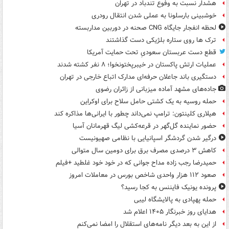
هشدار نسبت به وفوع تندباد در تهران
خوشبینی بارسلونا به عملی شدن انتقال رودری
لحظه انفجار جایگاه CNG صحنه در دوربین مداربسته
ترک ها روی ستاره بلژیکی دست گذاشتند
قطع دست عربستان سعودیِ تحت حمایت آمریکا
عملیات ارتش پاکستان در خیبرپختونخوا؛ ۸ نفر کشته شدند
دستگیری باند جاعلان حرفه‌ای مدارک اتباع خارجی در تهران
جاده‌های مشهد آماده میزبانی از زائران رضوی
حمله روسیه به یک کشتی حامل سلاح برای اوکراین
هیلاری کلینتون: ترامپ نمی‌داند چطور با ایرانی‌ها مذاکره کند
حضور نماینده گل‌گهر در قرعه‌کشی لیگ قهرمانان آسیا
درگیر شدن گردشگر اسپانیایی با نظامی صهیونیست
کاهش ۳ درصدی مصرف برق برای دومین سال متوالی
حمیدرضا رجب زاده مداح جوانی که در خود خود غلطید +فیلم
صعود ۱۱۲ هزار واحدی شاخص بورس در معاملات امروز
پرونده یونیک فایننس به کجا رسید؟
حمله پهپادی به پالایشگاه لیبی
هدایای روز خبرنگار ۱۴۰۵ اعلام شد
از این به بعد دیگر نامه‌های استقلال را امضا نمی‌کنم