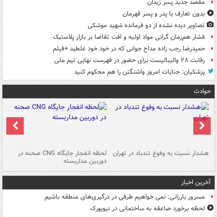
مقصد جدید پسر زیدان
بدون تعارف با پدر و پسر قهرمان
تصاویر دیده‌ نشده از دو فرمانده شهید موشکی
فشار هم‌زمان گرانی مواد اولیه و افت تقاضا بر بازار پلاستیک
حمیدرضا رجب زاده مداح جوانی که در خود خود غلطید +فیلم
رقابت ۲۸ والیبالیست برای حضور در فهرست نهایی تیم ملی
پزشکیان: جنایات امروز واشنگتن را هم محکوم کنید
حوادث
ای
هشدار نسبت به وفوع تندباد در تهران
لحظه انفجار جایگاه CNG صحنه در
دس
دوربین مداربسته
ات
آخرین اخبار
مسرور بارزانی: نمی خواهیم طرفی در درگیری‌های منطقه باشیم
لحظه برخورد صاعقه به ساختمانی در نیویورک