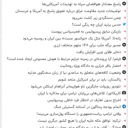
پاسخ معنادار هوافضای سپاه به تهدیدات آمریکایی‌ها
توضیحات جدید مقاومت عراق درباره تعویق پاسخ به آمریکا و عربستان
چمن دستگردی زیر کشت نمی‌رود
حدس بزنید ایران چه رنگی است؟
بازیکن سابق پرسپولیس به فجرسپاسی پیوست
پانه‌تا: آمریکا مثل یک «بوکسور مست» بین ایران و روسیه می‌دود
صدور برگه جلب برای ۱۴۸ متهم متخلف ارزی
ذخایر طلای چین افزایش یافت
فیلم/ آیا پرونده‌ای در زمینه جرایم مرتبط با هوش مصنوعی ایجاد شده است؟
احضار باقر خرازی به دادگاه ویژه روحانیت
وضعیت کافه‌های متعلق به ساعدی نیا از زبان سخنگوی عدلیه
پاکستان: باید در برابر اسرائیل متحد شویم
تئودور روزولت جایگزین ناو هواپیمابر آبراهام لینکلن می‌شود
کاریکاتور/ تلاش‌های بی‌پایان ترامپ برای مذاکره با ایران
اخراج بدون تعارف در انتظار فرد خاطی پرسپولیس
اتمام بودجه پنتاگون در آستانه گسترش جنگ
وقتی ترامپ ریاست‌جمهوری را دستگاه پول‌سازی می‌بیند!
ترکیه: توافق مکه علیه ایران یا هیچ کشور دیگری نیست
جهانگیر: آقای خرازی به دادگاه ویژه روحانیت احضار شد