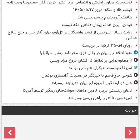
توضیحات معاون امنیتی و انتظامی وزیر کشور درباره قتل حمیدرضا رجب زاده
قیمت طلا و سکه امروز ۱۴۰۵/۰۵/۱۷
هافبک آلومینیوم پرسپولیسی شد
فیدان: ایران هدف پیمان دفاعی مکه نیست
روایت رسانه اسرائیلی از فشار واشنگتن بر تل‌آویو برای آتش‌بس و خلع سلاح
حماس
رویای اف-۳۵ ترکیه در بن‌بست
نفوذ اطلاعاتی ایران در یگان فوق محرمانه ارتش اسرائیل!
از مظلوم‌نمایی براندازها تا افشای دروغ مراد ویسی
آمریکا نتوانست؛ دیگران هم نمی توانند
شوخی حاج‌قاسم با خبرنگار در عملیات آزادسازی بوکمال
جان دوباره نگین فیروزه ای ایران «دریاچه ارومیه»
ادعای زلنسکی درباره تامین ماهانه موشک‌های رهگیر توسط آمریکا
امیرحسین طاهری راهی پرسپولیس شد
حوادث