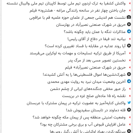
واکنش کشفیا به ترک اردوی تیم ملی توسط کاپیتان تیم ملی والیبال نشسته
جان باختن چهار نفر در سانحه رانندگی مراغه - هشترود+ فیلم
نشست هم اندیشی جمعی از علمای حوزه علمیه قم با عراقچی
حریق در شهرک صنعتی نصیرآباد در بهارستان
مذاکرات تنگه با عمان باید چگونه باشد؟
بیانیه تند فیفا در دفاع از آقای رئیس!
آیا روند عدلیه در مقابله با فساد تغییری کرده است؟
آمریکا از طریق ترکیه تسلیحات و مهمات به اوکراین می‌فرستد
نخستین تصویر مسی بعد از مرگ پدر
حریق در شهرک صنعتی نصیرآباد+ فیلم
شهرک‌نشین‌ها اموال فلسطینی‌ها را به آتش کشیدند!
آخرین وضعیت میدان نبرد به روایت مهدی محمدی
راز عبور مخفی جنگنده‌های ایرانی از چشم دشمن
نقشه راه ۱۵ ماده‌ای صلح غزه در بن‌بست
واکنش کنایه‌آمیز به عضویت ترکیه در پیمان مشترک با عربستان
قله دماوند در تابستان سفیدپوش شد!
وضعیت امنیتی منطقه پس از پیمان مکه چگونه خواهد شد؟
عامل افزایش قبوض آب و برق برخی مشترکان چه بود؟
سرنگون‌کردن پهپاد اوکراینی با آتش رگبار روس‌ها