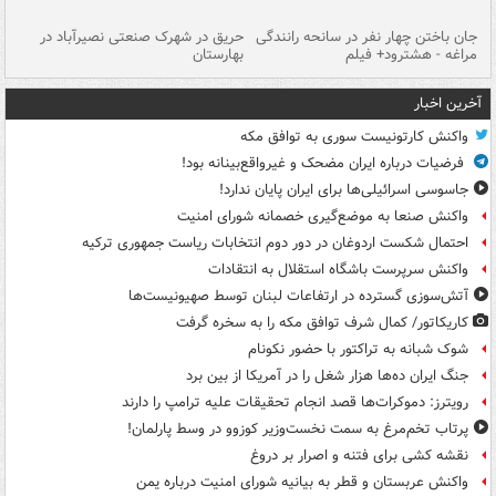
جان باختن چهار نفر در سانحه رانندگی
حریق در شهرک صنعتی نصیرآباد در
حر
مراغه - هشترود+ فیلم
بهارستان
فی
آخرین اخبار
واکنش کارتونیست سوری به توافق مکه
فرضیات درباره ایران مضحک و غیرواقع‌بینانه بود!
جاسوسی اسرائیلی‌ها برای ایران پایان ندارد!
واکنش صنعا به موضع‌گیری خصمانه شورای امنیت
احتمال شکست اردوغان در دور دوم انتخابات ریاست جمهوری ترکیه
واکنش سرپرست باشگاه استقلال به انتقادات
آتش‌سوزی گسترده در ارتفاعات لبنان توسط صهیونیست‌ها
کاریکاتور/ کمال شرف توافق مکه را به سخره گرفت
شوک شبانه به تراکتور با حضور نکونام
جنگ ایران ده‌ها هزار شغل را در آمریکا از بین برد
رویترز: دموکرات‌ها قصد انجام تحقیقات علیه ترامپ را دارند
پرتاب تخم‌مرغ به سمت نخست‌وزیر کوزوو در وسط پارلمان!
نقشه کشی برای فتنه و اصرار بر دروغ
واکنش عربستان و قطر به بیانیه شورای امنیت درباره یمن