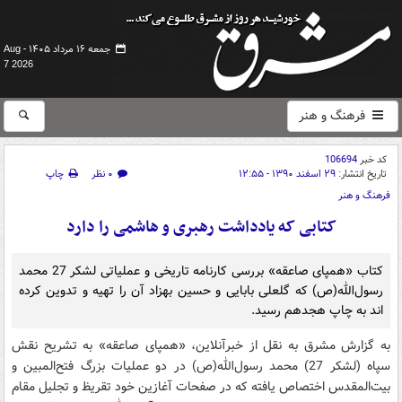
جمعه ۱۶ مرداد ۱۴۰۵ -
Aug
7 2026
فرهنگ و هنر
کد خبر
106694
تاریخ انتشار:
۲۹ اسفند ۱۳۹۰ - ۱۲:۵۵
۰ نظر
چاپ
فرهنگ و هنر
کتابی که یادداشت رهبری و هاشمی را دارد
کتاب «همپای صاعقه» بررسی کارنامه تاریخی و عملیاتی لشکر 27 محمد
رسول‌الله(ص) که گلعلی بابایی و حسین بهزاد آن را تهیه و تدوین کرده
اند به چاپ هجدهم رسید.
به گزارش مشرق به نقل از خبرآنلاین، «همپای صاعقه» به تشریح نقش
سپاه (لشکر 27) محمد رسول‌الله(ص) در دو عملیات بزرگ فتح‌المبین و
بیت‌المقدس اختصاص یافته که در صفحات آغازین خود تقریظ و تجلیل مقام