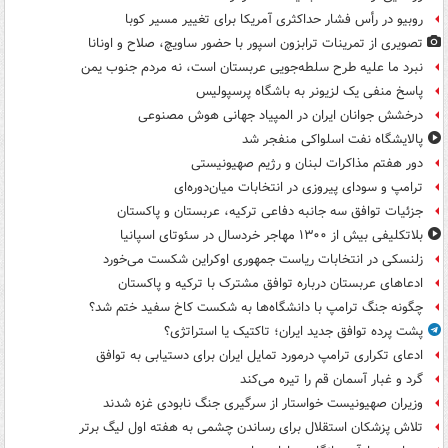
روبیو در رأس فشار حداکثری آمریکا برای تغییر مسیر کوبا
تصویری از تمرینات ترابزون اسپور با حضور ساویچ، صلاح و اونانا
نبرد ما علیه طرح سلطه‌جویی عربستان است، نه مردم جنوب یمن
پاسخ منفی یک لزیونر به باشگاه پرسپولیس
درخشش جوانان ایران در المپیاد جهانی هوش مصنوعی
پالایشگاه نفت اسلواکی منفجر شد
دور هفتم مذاکرات لبنان و رژیم صهیونیستی
ترامپ و سودای پیروزی در انتخابات میان‌دوره‌ای
جزئیات توافق سه جانبه دفاعی ترکیه، عربستان و پاکستان
بلاتکلیفی بیش از ۱۳۰۰ مهاجر خردسال در سئوتای اسپانیا
زلنسکی در انتخابات ریاست جمهوری اوکراین شکست می‌خورد
ادعاهای عربستان درباره توافق مشترک با ترکیه و پاکستان
چگونه جنگ ترامپ با دانشگاه‌ها به شکست کاخ سفید ختم شد؟
پشت پرده توافق جدید ایران؛ تاکتیک یا استراتژی؟
ادعای تکراری ترامپ درمورد تمایل ایران برای دستیابی به توافق
گرد و غبار آسمان قم را تیره می‌کند
وزیران صهیونیست خواستار از سرگیری جنگ نابودی غزه شدند
تلاش پزشکان استقلال برای رساندن چشمی به هفته اول لیگ برتر