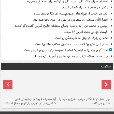
امضای سران پاکستان، عربستان و ترکیه برای «دفاع جمعی»
رگبار و رعدوبرق در راه شمال کشور
تصاویر جدید از پهپادهای منهدم‌شده آمریکا توسط سپاه
انصارالله: متجاوزان سعودی در یمن در امان نخواهند بود
پوتین و محمد بن زاید درباره اوضاع منطقه خلیج فارس گفت‌وگو کردند
قیمت جهانی نفت امروز ۱۶ مرداد
اشکال بزرگ فوتبال ما نتیجه‌گرایی است
حاج علی اکبری: انقلاب ما محصول مکتب عاشورا است
افشاگری برادرزاده ترامپ: تمام تصمیم‌هایش از روی ترس است
چرا محمد صلاح ترکیه را به عربستان و آمریکا ترجیح داد
سلامت
ت
چرا مغز در هنگام خواب، انرژی خود را
آیا مصرف قهوه و نوشیدنی‌های
چر
خالی می‌کند؟
کافئین‌دار در دوران بارداری مجاز است؟
می