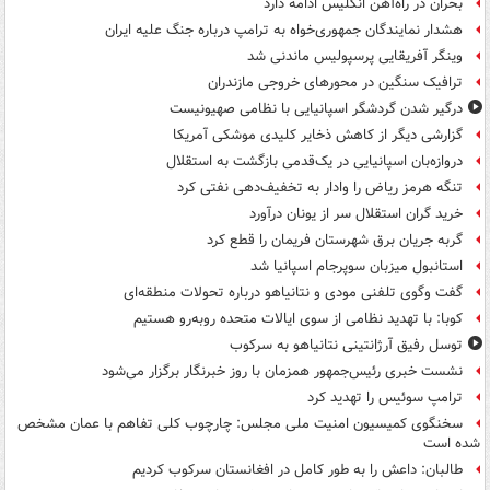
بحران در راه‌آهن انگلیس ادامه دارد
هشدار نمایندگان جمهوری‌خواه به ترامپ درباره جنگ علیه ایران
وینگر آفریقایی پرسپولیس ماندنی شد
ترافیک سنگین در محورهای خروجی مازندران
درگیر شدن گردشگر اسپانیایی با نظامی صهیونیست
گزارشی دیگر از کاهش ذخایر کلیدی موشکی آمریکا
دروازه‌بان اسپانیایی در یک‌قدمی بازگشت به استقلال
تنگه هرمز ریاض را وادار به تخفیف‌دهی نفتی کرد
خرید گران استقلال سر از یونان درآورد
گربه جریان برق شهرستان فریمان را قطع کرد
استانبول میزبان سوپرجام اسپانیا شد
گفت وگوی تلفنی مودی و نتانیاهو درباره تحولات منطقه‌ای
کوبا: با تهدید نظامی از سوی ایالات متحده روبه‌رو هستیم
توسل رفیق آرژانتینی نتانیاهو به سرکوب
نشست خبری رئیس‌جمهور همزمان با روز خبرنگار برگزار می‌شود
ترامپ سوئیس را تهدید کرد
سخنگوی کمیسیون امنیت ملی مجلس: چارچوب کلی تفاهم با عمان مشخص
شده است
طالبان: داعش را به طور کامل در افغانستان سرکوب کردیم