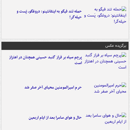
حمله تند فیگو به اینفانتینو: دروغگو، پَست‌ و
حیله‌گر!
برگزیده عکس
پرچم سیاه بر فراز گنبد حسینی همچنان در اهتزاز
است
حرم امیرالمومنین محیای آخر صفر شد
حال و هوای سامرا بعد از ایام اربعین