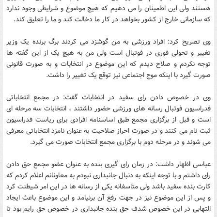
هستند ولی این اطمینان را می دهیم که هیچ موضوع و شرایطی وجود ندارد
که سازمانی خارج از کشور بخواهد در کار ما دخالت کند و ما را تعلیق کند.
وی تصریح کرد: افراد ورزشی به من گوشزد می کردند برگ برنده یک وزیر
تغییر و تحولی فوری در فوتبال است ولی من به هیچ یک از این گفته ها
توجه نکردم و صلاح دیدم که این موضوع در انتخابات و به صورت قانونی
صورت گیرد با اینکه موج اجتماعی نیز توقع یک تغییر را داشت.
وی در خصوص دادن رای سفید در انتخابات گفت: در مجمع انتخاباتی
فدراسیون فوتبال رسانه های ورزشی حضور داشتند ، انتخابات سه مرحله ای
است و قبل از برگزاری مجمع طبق اساسنامه افرادی برای ریاست فدراسیون
ثبت نام می کنند و در صورت احراز صلاحیت به عنوان نامزد انتخاباتی معرفی
می شوند و در مرحله دوم با برگزاری مجمع انتخابات صورت می گیرد.
عباسی اظهار داشت: در زمان رای گیری بنده به عنوان عضو مجمع حق دادن
رای داشتم و با توجه اینکه به دنبال جانبداری نبودم به معاونانم اعلام کردم که
کارت بنده سفید باشد ولی متاسفانه یکی از رسانه ها در این امر شیطنت کرد
و پس از این موضوع نیز در جهت رفع آن برنیامد و این موضوع باعث ایجاد
التهابی در این خصوص شدف حق بنده جانبداری در خصوص حق رایم بود تا