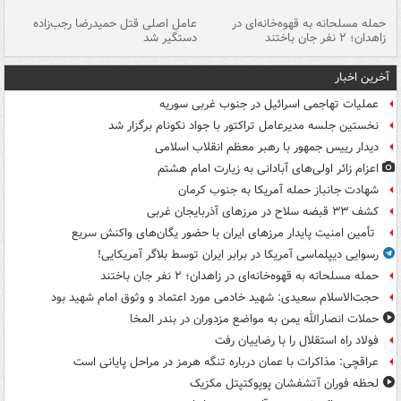
حمله مسلحانه به قهوه‌خانه‌ای در
عامل اصلی قتل حمیدرضا رجب‌زاده
گر
زاهدان؛ ۲ نفر جان باختند
دستگیر شد
نا
آخرین اخبار
عملیات تهاجمی اسرائیل در جنوب غربی سوریه
نخستین جلسه مدیرعامل تراکتور با جواد نکونام برگزار شد
دیدار رییس جمهور با رهبر معظم انقلاب اسلامی
اعزام زائر اولی‌های آبادانی به زیارت امام هشتم
شهادت جانباز حمله آمریکا به جنوب کرمان
کشف ۳۳ قبضه سلاح در مرزهای آذربایجان غربی
تأمین امنیت پایدار مرزهای ایران با حضور یگان‌های واکنش سریع
رسوایی دیپلماسی آمریکا در برابر ایران توسط بلاگر آمریکایی!
حمله مسلحانه به قهوه‌خانه‌ای در زاهدان؛ ۲ نفر جان باختند
حجت‌الاسلام سعیدی: شهید خادمی مورد اعتماد و وثوق امام شهید بود
حملات انصارالله یمن به مواضع مزدوران در بندر المخا
فولاد راه استقلال را با رضاییان رفت
عراقچی: مذاکرات با عمان درباره تنگه هرمز در مراحل پایانی است
لحظه فوران آتشفشان پوپوکتپتل مکزیک