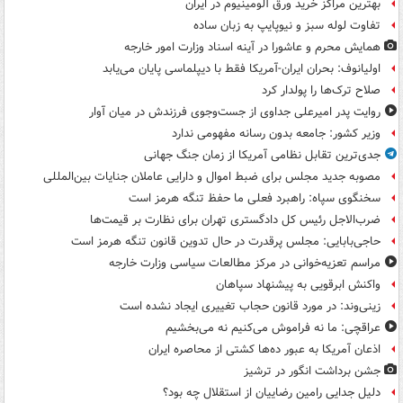
بهترین مراکز خرید ورق آلومینیوم در ایران
تفاوت لوله سبز و نیوپایپ به زبان ساده
همایش محرم و عاشورا در آینه اسناد وزارت امور خارجه
اولیانوف: بحران ایران-آمریکا فقط با دیپلماسی پایان می‌یابد
صلاح ترک‌ها را پولدار کرد
روایت پدر امیرعلی جداوی از جست‌وجوی فرزندش در میان آوار
وزیر کشور: جامعه بدون رسانه مفهومی ندارد
جدی‌ترین تقابل نظامی آمریکا از زمان جنگ جهانی
مصوبه جدید مجلس برای ضبط اموال و دارایی عاملان جنایات بین‌المللی
سخنگوی سپاه: راهبرد فعلی ما حفظ تنگه هرمز است
ضرب‌الاجل رئیس کل دادگستری تهران برای نظارت بر قیمت‌ها
حاجی‌بابایی: مجلس پرقدرت در حال تدوین قانون تنگه هرمز است
مراسم تعزیه‌خوانی در مرکز مطالعات سیاسی وزارت خارجه
واکنش ابرقویی به پیشنهاد سپاهان
زینی‌وند: در مورد قانون حجاب تغییری ایجاد نشده است
عراقچی: ما نه فراموش می‌کنیم نه می‌بخشیم
اذعان آمریکا به عبور ده‌ها کشتی از محاصره ایران
جشن برداشت انگور در ترشیز
دلیل جدایی رامین رضاییان از استقلال چه بود؟