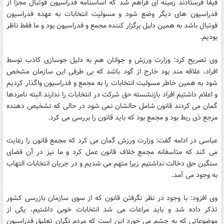
فیفا فرستادند زمینه ای فراهم شد که اساسنامه فدراسیون فوتبال مجزا از
فدراسیون های دیگر وضع شود و مسولیت انتخابات به عهده فدراسیون
فوتبال باشد به همین دلیل برگزار کننده مجمع و فدراسیون بود و ما فقط ناظر
بودیم.
وی تصریح کرد: وزارت ورزش و جوانان هم به دلیل جوسازی کاذب توسط
افراد، علاقه مند بود خارج از گود باشد که بی طرفی این سازمان مشخص
شود به همین خاطر مسولیت انتخابات را به مجمع و فدراسیون واگذار کردیم
و اعلام داشتیم افراد بازنشسته حق شرکت در انتخابات را ندارند البته نامزدها
گمان می کردند قانون شامل حالشان نمی شود در حالی که تشخیص دهنده
مرجع ذی ربط بود و مجمع بود که باید قانون را بررسی می کرد.
عباسی در ادامه گفت: وزارت ورزش گمان می کرد که مجمع قانون را رعایت
می کند که متاسفانه مجمع خلاف قانون عمل کرد و ما نیز در آن فضای
سنگین حق دخالت نداشتیم زیرا متهم می شدیم و در جریان انتخابات التهاب
به وجود می آمد.
وی افزود: با وجود در نظر نگرفتن قانون که از سوی سازمان بازرسی کشور
تذکر داده شد و باید مراعات می شد انتخابات خوبی داشتیم، یکی از
موضوعاتی که به چشم می خورد این است که مردم نگران تعلیق فدراسیون