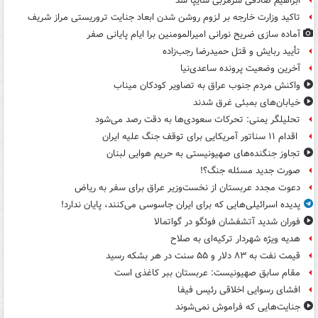
ابراهیم صادقی سرمربی سایپا شد
تاکید وزارت خارجه بر لزوم روشن شدن ابعاد جنایت تروریستی مراز شریف
آماده سازی ضریح نورانی امیرالمومنین برا ایام پایانی صفر
تأیید ربایش و قتل حمیدرضا رجب‌زاده
آخرین وضعیت پرونده ساعدی‌نیا
واکنش مردم جنوب عراق به تصاویر کودکان میناب
خیابان‌های بمبئی غرق شدند
تحلیلگر یمنی: تحرکات سعودی‌ها به دقت رصد می‌شود
اقدام ۱۱ سناتور آمریکایی برای توقف جنگ علیه ایران
تجاوز جنگنده‌های صهیونیستی به حریم هوایی لبنان
صورت جدید مسئله جنگ؟!
دعوت مجدد عربستان از نخست‌وزیر عراق برای سفر به ریاض
پدیده اسرائیلی‌هایی که برای ایران جاسوسی می‌کنند، پایان ندارد!
فوران شدید آتشفشان فوئگو در گواتمالا
هدیه ویژه شهردار ترکیه‌ای به صلاح
قیمت نفت به ۸۳ دلار و ۵۵ سنت در هر بشکه رسید
مقام سابق صهیونیست: عربستان ببر کاغذی است
افشای رسوایی اخلاقی رئیس فیفا
جنایت‌هایی که فراموش نمی‌شوند