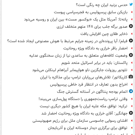
حدس بزنید ایران چه رنگی است؟
بازیکن سابق پرسپولیس به فجرسپاسی پیوست
پانه‌تا: آمریکا مثل یک «بوکسور مست» بین ایران و روسیه می‌دود
صدور برگه جلب برای ۱۴۸ متهم متخلف ارزی
ذخایر طلای چین افزایش یافت
فیلم/ آیا پرونده‌ای در زمینه جرایم مرتبط با هوش مصنوعی ایجاد شده است؟
احضار باقر خرازی به دادگاه ویژه روحانیت
وضعیت کافه‌های متعلق به ساعدی نیا از زبان سخنگوی عدلیه
پاکستان: باید در برابر اسرائیل متحد شویم
تئودور روزولت جایگزین ناو هواپیمابر آبراهام لینکلن می‌شود
کاریکاتور/ تلاش‌های بی‌پایان ترامپ برای مذاکره با ایران
اخراج بدون تعارف در انتظار فرد خاطی پرسپولیس
اتمام بودجه پنتاگون در آستانه گسترش جنگ
وقتی ترامپ ریاست‌جمهوری را دستگاه پول‌سازی می‌بیند!
ترکیه: توافق مکه علیه ایران یا هیچ کشور دیگری نیست
جهانگیر: آقای خرازی به دادگاه ویژه روحانیت احضار شد
افشای رسوایی جاسوسی سازمان ملل برای رژیم صهیونیستی
توافق برای برگزاری دیدار دوستانه ایران و آذربایجان