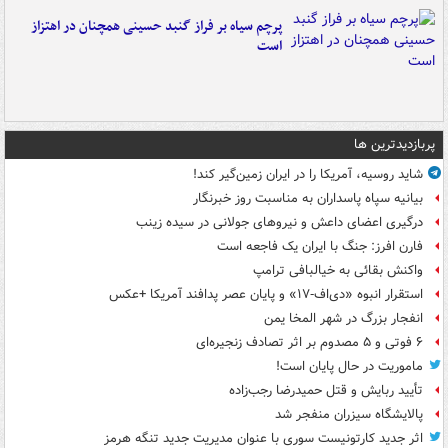
پرچم سیاه بر فراز گنبد حسینی همچنان در اهتزاز
است
پربازدیدترین ها
شاید روسیه، آمریکا را در ایران زمین‌گیر کند!
بیانیه سپاه پاسداران به مناسبت روز خبرنگار
درگیری اعضای داعش و نیروهای جولانی در سیده زینب
فارن افرز: جنگ با ایران یک فاجعه است
واکنش بقائی به خیالبافی ترامپ
استقرار انبوه «دی‌اف‑۱۷» و پایان عصر پدافند آمریکا +عکس
انفجار بزرگ در شهر المخا یمن
۶ فوتی و ۵ مصدوم بر اثر تصادف زنجیره‌ای
ماموریت در حال پایان است!
تأیید ربایش و قتل حمیدرضا رجب‌زاده
پالایشگاه سیزران منفجر شد
اثر جدید کارتونیست سوری با عنوان مدیریت جدید تنگه هرمز