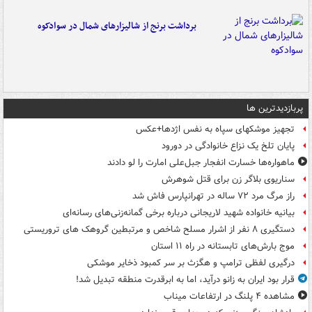
برداشت برنج از شالیزارهای شمال در سوادکوه
پربازدیدترین ها
تجهیز موشکهای سپاه به نفس اژدها+عکس
پایان تلخ یک نزاع خانوادگی در دورود
ماهواره‌ها خسارت انفجار جبل‌علی امارت را لو دادند
سناریوی بلاگر زن برای قتل شوهرش
راز مرگ مرد ۷۲ ساله در تهرانپارس فاش شد
بیانیه خانواده شهید لاریجانی درباره برخی گمانه‌زنی‌های رسانه‌ای
دستگیری ۸ نفر از اشرار مسلح شاخص و مرتبطین گروهک های تروریستی
موج بارش‌های تابستانه در راه ۱۱ استان
درگیری لفظی ترامپ و هگزث بر سر کمبود ذخایر موشکی
قرار بود ایران به زانو درآید، اما به ابرقدرت منطقه تبدیل شد!
مشاهده ۴ پلنگ در ارتفاعات میناب