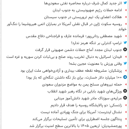
اثر جدید کمال شرف درباره محاصره نفتی سعودی‌ها
ادامه حملات رژیم صهیونیستی به جنوب لبنان
هلاکت اعضای یک تیم تروریستی در جنوب سیستان
روسیه سکوت ژاپن در قبال نقش آمریکا در بمباران اتمی هیروشیما را ننگ‌آور
خواند
شهید مصطفی ردانی‌پور؛ فرمانده عارف و فراجناحی دفاع مقدس
ترامپ کنترلی بر تنگه هرمز ندارد!
جنوب لبنان مجدد آماج حملات دشمن صهیونی قرار گرفت
فیدان: اسرائیل به دنبال تخریب روند صلح و بی‌ثبات کردن سوریه و غزه است
وقتی ورزش با معنویت عجین بشه!
پزشکیان: مشروطه نقطه عطف بیداری و آزادی‌خواهی ملت ایران بود
۱۰۰ میلیارد دلار خسارت، برای باز نگه داشتن تنگه‌ای که باز بود!
حمله نیروهای مسلح یمن به مواضع مزدوران سعودی
ویژگی‌های شهید بابایی در نگاه رهبر شهید انقلاب
مرثیه‌ی سوزناک مادر شهید دانش‌آموز مینابی
زلنسکی: دو پالایشگاه روسیه را هدف قرار دادیم
نشنال اینترست: آمریکا برای جنگ پهپادی آماده نیست
پنتاگون جلسه اضطراری برای تأمین تسلیحات برگزار می‌کند
پورجمشیدیان: اربعین ۱۴۰۵ با بالاترین سطح امنیت برگزار شد