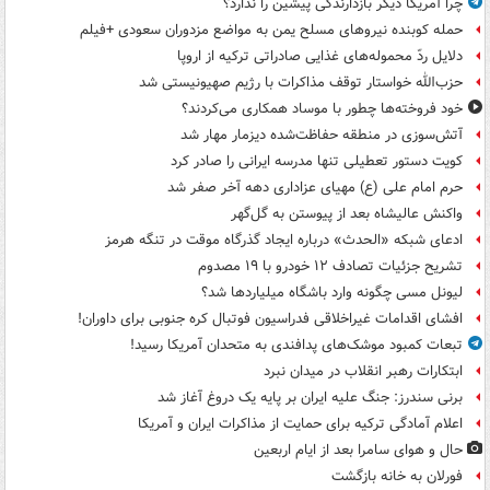
چرا آمریکا دیگر بازدارندگی پیشین را ندارد؟
حمله کوبنده نیروهای مسلح یمن به مواضع مزدوران سعودی +فیلم
دلایل ردّ محموله‌های غذایی صادراتی ترکیه از اروپا
حزب‌الله خواستار توقف مذاکرات با رژیم صهیونیستی شد
خود فروخته‌ها چطور با موساد همکاری می‌کردند؟
آتش‌سوزی در منطقه حفاظت‌شده دیزمار مهار شد
کویت دستور تعطیلی تنها مدرسه ایرانی را صادر کرد
حرم امام علی (ع) مهیای عزاداری دهه آخر صفر شد
واکنش عالیشاه بعد از پیوستن به گل‌گهر
ادعای شبکه «الحدث» درباره ایجاد گذرگاه موقت در تنگه هرمز
تشریح جزئیات تصادف ۱۲ خودرو با ۱۹ مصدوم
لیونل مسی چگونه وارد باشگاه میلیاردها شد؟
افشای اقدامات غیراخلاقی فدراسیون فوتبال کره جنوبی برای داوران!
تبعات کمبود موشک‌های پدافندی به متحدان آمریکا رسید!
ابتکارات رهبر انقلاب در میدان نبرد
برنی سندرز: جنگ علیه ایران بر پایه یک دروغ آغاز شد
اعلام آمادگی ترکیه برای حمایت از مذاکرات ایران و آمریکا
حال و هوای سامرا بعد از ایام اربعین
فورلان به خانه بازگشت