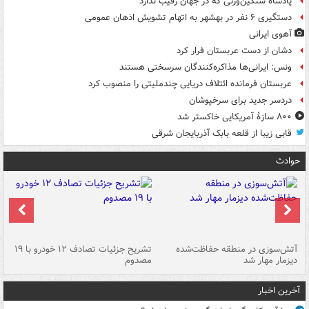
پادشاه سنگین‌وزنی که در جهان رقیب ندارد
دستگیری ۶ نفر در بهشهر به اتهام تشویش اذهان عمومی
آهوی ایرانی
دشان از دست عربستان فرار کرد
ونس: ایرانی‌ها مذاکره‌کنندگان سرسختی هستند
عربستان فرمانده ائتلاف دریایی چندملیتی را منصوب کرد
دردسر جدید برای سرخپوشان
۸۰۰ سازۀ آمریکایی خاکستر شد
قابی زیبا از قلعه بابک آذربایجان شرقی
حوادث
تصادف مرگبار در محور اهواز–شوش ۲
آتش‌سوزی در منطقه حفاظت‌شده
تشریح جزئیات تصادف ۱۲ خودرو با ۱۹
پا
دیزمار مهار شد
مصدوم
آخرین اخبار