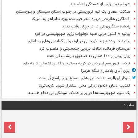
شرط جدید برای بازنشستگی اعلام شد
هلاکت اعضای یک تیم تروریستی در جنوب استان سیستان و بلوچستان
افشاگری هاآرتص درباره سفر فرستاده ویژه نتانیاهو به آمریکا
پادشاه سنگین‌وزنی که در جهان رقیب ندارد
بیانیه ۸ کشور عربی علیه تجاوزات رژیم صهیونیستی در غزه
بیانیه خانواده شهید لاریجانی درباره برخی گمانه‌زنی‌های رسانه‌ای
عربستان فرمانده ائتلاف دریایی چندملیتی را منصوب کرد
زیان بیش از ۱۰۰ همتی به صندوق‌ بازنشستگی نفت
ترکیه: تروریسم اسرائیل در کرانه باختری و قدس اشغالی ادامه دارد
ایران آقای بلامنازع تنگه هرمز!
سردار ابن‌الرضا: دست نیروهای مسلح برای پاسخ پُر است
تکذیب ادعای «نحوه ردزنی محل استقرار شهید لاریجانی»
یک‌ سوم صهیونیست‌ها در برابر حملات موشکی بی دفاع هستند
سلامت