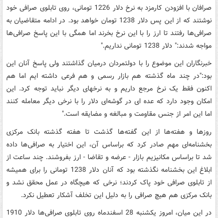
صرافان با افزودن کارمزد به نرخ دلار 1226 تومانی، روی تابلوی صرافی خود
نوشتند که از این پس دلار 1238 تومان خواهد بود. در ادامه متقاضیان به
صرافی‌ها رفتند تا ارز را با این نرخ بخرند اما همگی با این پاسخ صرافی‌ها
مواجه شدند:" دلار 1238 تومانی نداریم."
خبرنگاران این موضوع را با دولتمردان درمیان گذاشتند ولی پاسخ آنان این
بود:"در چند ماه گذشته هم بازار رسمی و هم فرعی داشته ایم اما هم
اکنون فقط یک نرخ مرجع داریم و به نرخهای دیگر نباید توجه کرد. این
امکان وجود دارد که عده ای در گوشه‌ای دلار را با نرخی دیگر معامله کنند
اما این امر از جنس مقاومت و مبالغه و مضایقه است."
روزها و هفته‌ها از این گفته‌ها گذشت تا هفته گذشته بانک مرکزی
بخشنامه‌ای مهم صادر کرد که براساس آن، این اختیار به صرافی‌ها داده
شد تا براساس مکانیزیم بازار - عرضه و تقاضا - ارز بفروشند. چند ساعت از
ابلاغ این بخشنامه نگذشته بود که آنان دلار 1238 تومانی را برای همیشه
از تابلوی صرافی خود پاک کردند؛ نرخی که هیچگاه در عمل محقق نشد و
بانک مرکزی هم هیچ صرافی را به دلیل این تخلف آشکار تعطیل نکرد.
در این میان، امروز یکشنبه 28 اسفندماه روی تابلوی صرافی‌ها دلار 1910