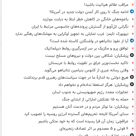
مراقب علائم هپاتیت باشید!
ادامه جنگ تا روی کار آمدن دولت جدید در آمریکا!
باغچه‌های خانگی در کاهش خطر ابتلا به دیابت موثرند
نگرانی تل‌آویو از گسترش پرونده‌های جاسوسی مرتبط با ایران
نیویورک تایمز: غرب تمایلی به تجهیز اوکراین به موشک‌های رهگیر ندارد
آیا از نفوذ نتانیاهو در واشنگتن کاسته شده است؟
توافق پرو و مکزیک بر سر ازسرگیری روابط دیپلماتیک
پزشکیان: شکافی بین دولت و نیروهای مسلح نیست
تاکید نخست‌وزیر عراق بر تقویت روابط با عربستان
وقتی رسانه عبری از کابوس بنیامین نتانیاهو می‌گوید
هیچ دولتی به اندازۀ ما در جهت سیاست‌های رهبری قدم برنداشت
پزشکیان: هرگز استعفا نداده‌ام و نخواهم داد
تجاوزات مجدد رژیم صهیونیستی به جنوب لبنان
حمله به ۱۵ نفتکش‌ اماراتی از ابتدای جنگ
پزشکیان: ما نوکر مردم و در خدمت آنان هستیم
سنای آمریکا لایحه تحریم‌های گسترده انرژی روسیه را تصویب کرد
عراقچی: زمان آن فرا رسیده است که به خود متکی باشیم
۶ فوتی و ۵ مصدوم بر اثر تصادف زنجیره‌ای
بدون تعارف با پدر و پسر قهرمان