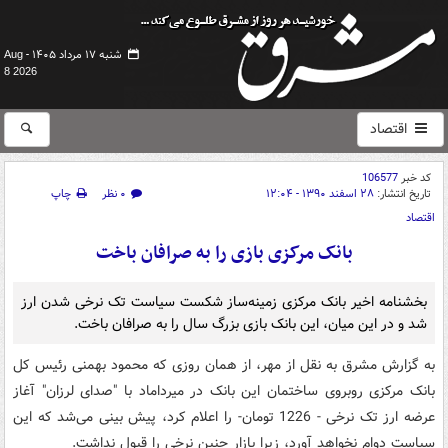
شنبه ۱۷ مرداد ۱۴۰۵ -
Aug
8 2026
اقتصاد
کد خبر
106577
تاریخ انتشار:
۲۸ اسفند ۱۳۹۰ - ۱۲:۰۴
۰ نظر
چاپ
اقتصاد
بانک مرکزی بازی را به صرافان باخت
بخشنامه اخیر بانک مرکزی زمینه‌ساز شکست سیاست تک نرخی شدن ارز
شد و در این میان، این بانک بازی بزرگ سال را به صرافان باخت.
به گزارش مشرق به نقل از مهر، از همان روزی که محمود بهمنی رئیس کل
بانک مرکزی روبروی ساختمان این بانک در میرداماد با "صدای لرزان" آغاز
عرضه ارز تک نرخی - 1226 تومان- را اعلام کرد، پیش بینی می‌شد که این
سیاست دوام نخواهد آورد، زیرا بازار چنین نرخی را قبول نداشت.