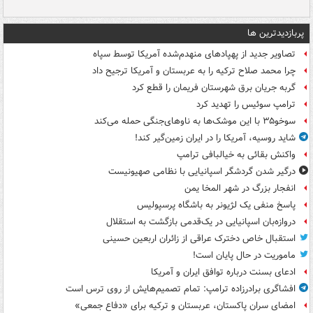
پربازدیدترین ها
تصاویر جدید از پهپادهای منهدم‌شده آمریکا توسط سپاه
چرا محمد صلاح ترکیه را به عربستان و آمریکا ترجیح داد
گربه جریان برق شهرستان فریمان را قطع کرد
ترامپ سوئیس را تهدید کرد
سوخو۳۵ با این موشک‌ها به ناوهای‌جنگی حمله می‌کند
شاید روسیه، آمریکا را در ایران زمین‌گیر کند!
واکنش بقائی به خیالبافی ترامپ
درگیر شدن گردشگر اسپانیایی با نظامی صهیونیست
انفجار بزرگ در شهر المخا یمن
پاسخ منفی یک لژیونر به باشگاه پرسپولیس
دروازه‌بان اسپانیایی در یک‌قدمی بازگشت به استقلال
استقبال خاص دخترک عراقی از زائران اربعین حسینی
ماموریت در حال پایان است!
ادعای بسنت درباره توافق ایران و آمریکا
افشاگری برادرزاده ترامپ: تمام تصمیم‌هایش از روی ترس است
امضای سران پاکستان، عربستان و ترکیه برای «دفاع جمعی»