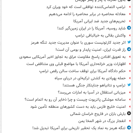
ترامپ التماس‌کننده توافقی است که خود ویران کرد
معادله محاصره در برابر محاصره را ادامه می‌دهیم
تحریم‌های جدید ضد ایرانی آمریکا
شاید روسیه، آمریکا را در ایران زمین‌گیر کند!
واکنش بقائی به خیالبافی ترامپ
اثر جدید کارتونیست سوری با عنوان مدیریت جدید تنگه هرمز
راز قدرت ایران، امنیت پایدار و بومی آن است!
به تعویق افتادن پاسخ مقاومت عراق به تجاوز اخیر آمریکایی سعودی
اظهارات وزیر خزانه‌داری آمریکا با مواضع قبلی وی متناقض است
حکم دادگاه آمریکا برای توقف ساخت سالن رقص ترامپ
حمله پهپادی به کشتی ترکیه‌ای در دریای سیاه
ترامپ و نتانیاهو جنایتکار جنگی هستند!
میزبانی استقلال در آسیا به امارات می‌رسد؟
سامانه موشکی پاتریوت چیست و چرا ذخایر آن رو به اتمام است؟
امنیت خلیج فارس باید به دست کشورهای منطقه تأمین شود
بارش باران در فاروج خراسان شمالی
انفجار بزرگ در شهر المخا یمن
تنگه هرمز به نماد یک تحقیر تاریخی برای آمریکا تبدیل شد!