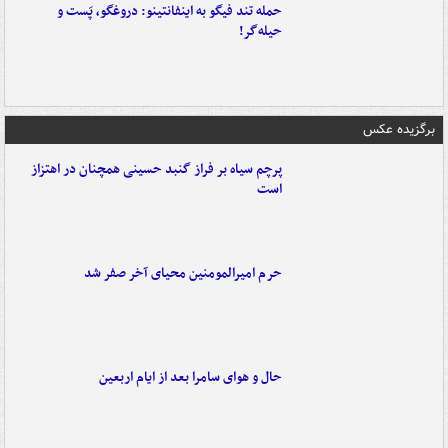
حمله تند فیگو به اینفانتینو: دروغگو، پَست‌ و
حیله‌گر!
برگزیده عکس
پرچم سیاه بر فراز گنبد حسینی همچنان در اهتزاز
است
حرم امیرالمومنین محیای آخر صفر شد
حال و هوای سامرا بعد از ایام اربعین