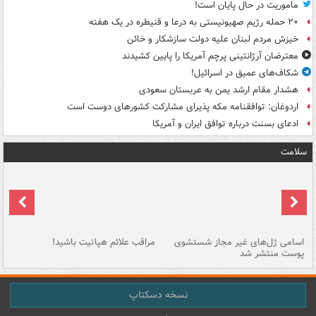
ماموریت در حال پایان است!
۲۰ حمله رژیم صهیونیستی به درعا و قنیطره در یک هفته
خیزش مردم لبنان علیه دولت سازشکار و خائن
معترضان آرژانتینی پرچم آمریکا را پایین کشیدند
شکاف‌های عمیق در اسرائیل!
هشدار مقام ارشد یمن به عربستان سعودی
اردوغان: توافقنامه مکه پذیرای مشارکت کشورهای دوست است
ادعای بسنت درباره توافق ایران و آمریکا
سلامت
اسامی ژل‌های غیر مجاز شستشوی
مراقب علائم هپاتیت باشید!
با
پوست منتشر شد
به
نسخه دسکتاپ