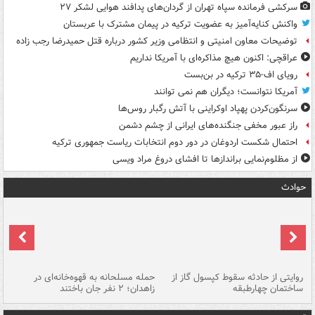
سرکشی فرمانده سپاه تهران از گردان‌های پدافند هوایی لشکر ۲۷
واکنش کنایه‌آمیز به عضویت ترکیه در پیمان مشترک با عربستان
توضیحات معاون امنیتی و انتظامی وزیر کشور درباره قتل حمیدرضا رجب زاده
عراقچی: اکنون هیچ مذاکره‌ای با آمریکا نداریم
رویای اف-۳۵ ترکیه در بن‌بست
آمریکا نتوانست؛ دیگران هم نمی توانند
سرنگون‌کردن پهپاد اوکراینی با آتش رگبار روس‌ها
راز عبور مخفی جنگنده‌های ایرانی از چشم دشمن
احتمال شکست اردوغان در دور دوم انتخابات ریاست جمهوری ترکیه
از مظلوم‌نمایی براندازها تا افشای دروغ مراد ویسی
حوادث
روایتی از حادثه سقوط کپسول گاز از
حمله مسلحانه به قهوه‌خانه‌ای در
عا
ساختمان چهارطبقه
زاهدان؛ ۲ نفر جان باختند
دس