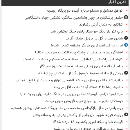
آخرین اخبار
توافق دمشق و مسکو درباره آینده دو پایگاه روسیه
حضور پزشکیان در چهل‌وششمین سالگرد تشکیل جهاد دانشگاهی
تراکتور به دنبال آرش رضاوند
پاپ لئو بار دیگر خواستار پایان جنگ اوکراین شد
شادی بعد از گل در برزیل حادثه آفرید!
ایران به قدرتمندترین بازیگرِ منطقه تبدیل شده!
افشاگری‌های مالدینی از پشت پرده انتخاب سرمربی ایتالیا
کارشناس پاکستانی: توافق سه‌جانبه مکه محکوم به شکست است
پیام فرمانده نیروی زمینی سپاه به مناسبت روز خبرنگار
روایتی از حادثه سقوط کپسول گاز از ساختمان چهارطبقه
بیانیه شدیداللحن سازمان حشد الشعبی عراق و حمایت از فالح الفیاض
خاموشی‌ها تا ۲ هفته آینده به حداقل می‌رسد
مرشایمر: ترامپ فهمیده امکان پیروزی در جنگ علیه ایران وجود ندارد
درستکار: بنای ما بر اخراج نایب قهرمان جهان نیست
روس‌اتم: در حال بازگرداندن متخصصان به نیروگاه هسته‌ای بوشهر هستیم
روایت فرزند شهید لاریجانی از واکنش پدرش به ردصلاحیتش
قیمت طلا و سکه امروز یکشنبه ۱۸ مرداد ۱۴۰۵
سود سهام عدالت تا هفته دولت واریز می‌شود