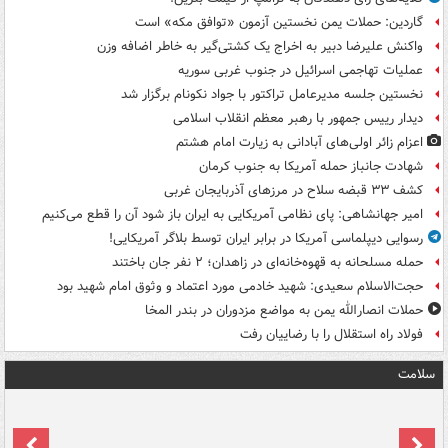
گاردین: حملات یمن نخستین آزمون «توافق مکه» است
واکنش علیرضا دبیر به اخراج یک کشتی‌گیر به خاطر اضافه وزن
عملیات تهاجمی اسرائیل در جنوب غربی سوریه
نخستین جلسه مدیرعامل تراکتور با جواد نکونام برگزار شد
دیدار رییس جمهور با رهبر معظم انقلاب اسلامی
اعزام زائر اولی‌های آبادانی به زیارت امام هشتم
شهادت جانباز حمله آمریکا به جنوب کرمان
کشف ۳۳ قبضه سلاح در مرزهای آذربایجان غربی
امیر جهانشاهی: پای نظامی آمریکایی به ایران باز شود آن را قطع می‌کنیم
رسوایی دیپلماسی آمریکا در برابر ایران توسط بلاگر آمریکایی!
حمله مسلحانه به قهوه‌خانه‌ای در زاهدان؛ ۲ نفر جان باختند
حجت‌الاسلام سعیدی: شهید خادمی مورد اعتماد و وثوق امام شهید بود
حملات انصارالله یمن به مواضع مزدوران در بندر المخا
فولاد راه استقلال را با رضاییان رفت
سلامت