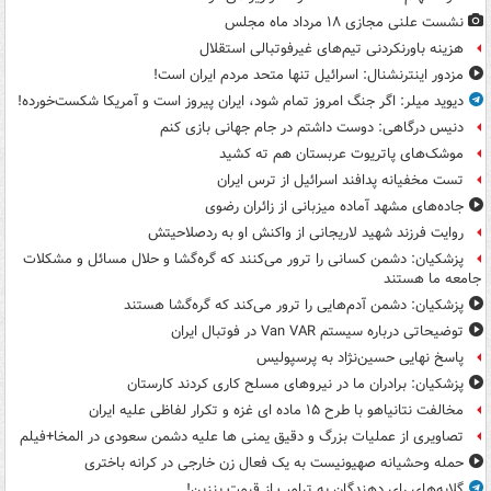
نشست علنی مجازی ۱۸ مرداد ماه مجلس
هزینه باورنکردنی تیم‌های غیرفوتبالی استقلال
مزدور اینترنشنال: اسرائیل تنها متحد مردم ایران است!
دیوید میلر: اگر جنگ امروز تمام شود، ایران پیروز است و آمریکا شکست‌خورده!
دنیس درگاهی: دوست داشتم در جام جهانی بازی کنم
موشک‌های پاتریوت عربستان هم ته‌ کشید
تست مخفیانه پدافند اسرائیل از ترس ایران
جاده‌های مشهد آماده میزبانی از زائران رضوی
روایت فرزند شهید لاریجانی از واکنش او به ردصلاحیتش
پزشکیان: دشمن کسانی را ترور می‌کنند که گره‌گشا و حلال مسائل و مشکلات
جامعه ما هستند
پزشکیان: دشمن آدم‌هایی را ترور می‌کند که گره‌گشا هستند
توضیحاتی درباره سیستم Van VAR در فوتبال ایران
پاسخ نهایی حسین‌نژاد به پرسپولیس
پزشکیان: برادران ما در نیروهای مسلح کاری کردند کارستان
مخالفت نتانیاهو با طرح ۱۵ ماده ای غزه و تکرار لفاظی علیه ایران
تصاویری از عملیات بزرگ و دقیق یمنی ها علیه دشمن سعودی در المخا+فیلم
حمله وحشیانه صهیونیست به یک فعال زن خارجی در کرانه باختری
گلایه‌های رای دهندگان به ترامپ از قیمت بنزین!