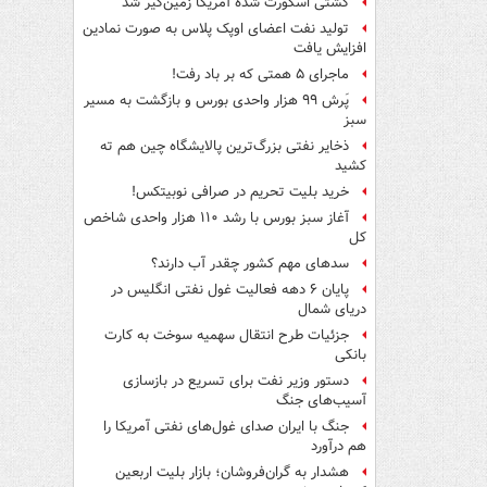
کشتی اسکورت شده آمریکا زمین‌گیر شد
تولید نفت اعضای اوپک پلاس به صورت نمادین
افزایش یافت
ماجرای ۵ همتی که بر باد رفت!
پَرش ۹۹ هزار واحدی بورس و بازگشت به مسیر
سبز
ذخایر نفتی بزرگ‌ترین پالایشگاه چین هم ته
کشید
خرید بلیت تحریم در صرافی نوبیتکس!
آغاز سبز بورس با رشد ۱۱۰ هزار واحدی شاخص
کل
سدهای مهم کشور چقدر آب دارند؟
پایان ۶ دهه فعالیت غول نفتی انگلیس در
دریای شمال
جزئیات طرح انتقال سهمیه سوخت به کارت
بانکی
دستور وزیر نفت برای تسریع در بازسازی
آسیب‌های جنگ
جنگ با ایران صدای غول‌های نفتی آمریکا را
هم درآورد
هشدار به گران‌فروشان؛ بازار بلیت اربعین