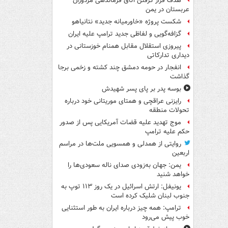
هدف قرار گرفتن اتاق‌ فرماندهی مزدوران
عربستان در یمن
شکست پروژه «خاورمیانه جدید» نتانیاهو
گزافه‌گویی و لفاظی جدید ترامپ علیه ایران
پیروزی استقلال مقابل همنام خوزستانی در
دیداری تدارکاتی
انفجار در حومه دمشق چند کشته و زخمی برجا
گذاشت
بوسه‌ پدر بر پای پسر شهیدش
رایزنی عراقچی و همتای موریتانی خود درباره
تحولات منطقه
موج تهدید علیه قضات آمریکایی پس از صدور
حکم علیه ترامپ
روایتی از همدلی و همسویی ملت‌ها در مراسم
اربعین
یمن: جهان به‌زودی صدای ناله سعودی‌ها را
خواهد شنید
یونیفل: ارتش اسرائیل در یک روز ۱۱۳ توپ به
جنوب لبنان شلیک کرده است
ترامپ: همه چیز درباره ایران به طور استثنایی
خوب پیش می‌رود