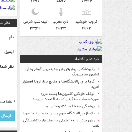
۱۲:۱۰
۰۵:۱۷
۰۳:۴۲
غروب خورشید
اذان مغرب
نیمه‌شب شرعی
نظر شم
۲۳:۲۲
۱۹:۲۳
۱۹:۰۳
نام
ایمیل
تازه های اقتصاد
نظر شما 
رکوردشکنی پیش‌فروش جدیدترین گوشی‌های
تاشوی سامسونگ
گرما برای پالایشگاه‌ها و منابع برق اروپا اضطرار
آفرید
توقف طولانی کامیون‌ها پشت مرز؛
صورت‌حساب سنگینی که به اقتصاد می‌رسد
*
لطفا عدد م
پرشدگی سدها به ۵۸درصد رسید
بازسازی پالایشگاه سوم پارس جنوبی کلید خورد
زیان بیش از ۱۰۰ همتی به صندوق‌ بازنشستگی
نفت