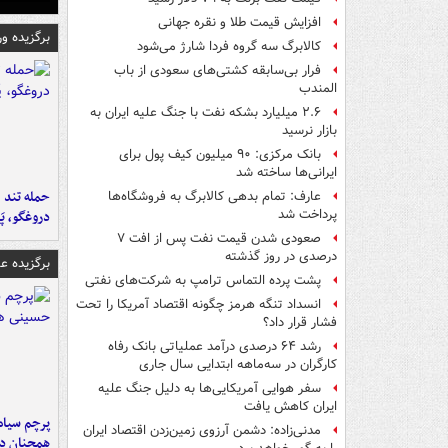
افزایش قیمت طلا و نقره جهانی
برگزیده و
کالابرگ سه گروه فردا شارژ می‌شود
فرار بی‌سابقه کشتی‌های سعودی از باب
المندب
۲.۶ میلیارد بشکه نفت با جنگ علیه ایران به
بازار نرسید
بانک مرکزی: ۹۰ میلیون کیف پول برای
ایرانی‌ها ساخته شد
حمله تند ف
عارف: تمام بدهی کالابرگ به فروشگاه‌ها
پرداخت شد
دروغگو، پَ
صعودی شدن قیمت نفت پس از افت ۷
درصدی در روز گذشته
برگزیده 
پشت پرده التماس ترامپ به شرکت‌های نفتی
انسداد تنگه هرمز چگونه اقتصاد آمریکا را تحت
فشار قرار داد؟
رشد ۶۴ درصدی درآمد عملیاتی بانک رفاه
کارگران در سه‌ماهه ابتدایی سال جاری
سفر هوایی آمریکایی‌ها به دلیل جنگ علیه
ایران کاهش یافت
پرچم سیاه
مدنی‌زاده: دشمن آرزوی زمین‌زدن اقتصاد ایران
همچنان در