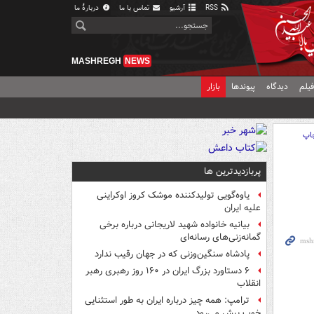
RSS
آرشیو
تماس با ما
دربارهٔ ما
MASHREGH
NEWS
یلم
دیدگاه
پیوندها
بازار
اپ
پربازدیدترین ها
یاوه‌گویی تولیدکننده موشک کروز اوکراینی
علیه ایران
بیانیه خانواده شهید لاریجانی درباره برخی
گمانه‌زنی‌های رسانه‌ای
پادشاه سنگین‌وزنی که در جهان رقیب ندارد
۶ دستاورد بزرگ ایران در ۱۶۰ روز رهبری رهبر
انقلاب
ترامپ: همه چیز درباره ایران به طور استثنایی
خوب پیش می‌رود