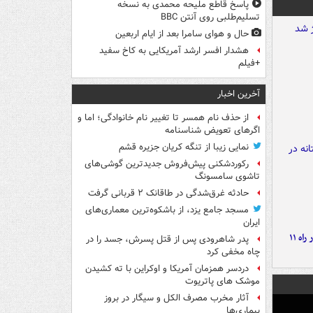
پاسخ قاطع ملیحه محمدی به نسخه
تسلیم‌طلبی روی آنتن BBC
حال و هوای سامرا بعد از ایام اربعین
هشدار افسر ارشد آمریکایی به کاخ سفید
+فیلم
آخرین اخبار
از حذف نام همسر تا تغییر نام خانوادگی؛ اما و
اگرهای تعویض شناسنامه
نمایی زیبا از تنگه کریان جزیره قشم
رکوردشکنی پیش‌فروش جدیدترین گوشی‌های
تاشوی سامسونگ
حادثه غرق‌شدگی در طاقانک ۲ قربانی گرفت
مسجد جامع یزد، از باشکوه‌ترین معماری‌های
ایران
موج بارش‌های تابستانه در راه ۱۱
پدر شاهرودی پس از قتل پسرش، جسد را در
چاه مخفی کرد
دردسر همزمان آمریکا و اوکراین با ته کشیدن
موشک های پاتریوت
آثار مخرب مصرف الکل و سیگار در بروز
بیماری‌ها