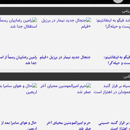
رزشی
یگو به اینفانتینو:
جنجال جدید نیمار در برزیل +فیلم
رامین رضاییان رسماً از اس
ست‌ و حیله‌گر!
جدا شد
عکس
 بر فراز گنبد حسینی
حرم امیرالمومنین محیای آخر
حال و هوای سامرا بعد از ا
 اهتزاز است
صفر شد
اربعین