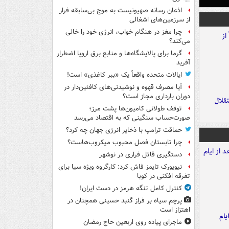
اذعان رسانه صهیونیست به موج بی‌سابقه فرار
از سرزمین‌های اشغالی
چرا مغز در هنگام خواب، انرژی خود را خالی
می‌کند؟
گرما برای پالایشگاه‌ها و منابع برق اروپا اضطرار
آفرید
ایالات متحده واقعاً یک «ببر کاغذی» است!
آیا مصرف قهوه و نوشیدنی‌های کافئین‌دار در
دوران بارداری مجاز است؟
تقلال
توقف طولانی کامیون‌ها پشت مرز؛
صورت‌حساب سنگینی که به اقتصاد می‌رسد
حماقت ترامپ با ذخایر انرژی جهان چه کرد؟
چرا تابستان فصل محبوب میکروب‌هاست؟
دستگیری قاتل فراری در نوشهر
نیویورک تایمز فاش کرد: کارگروه ویژه سیا برای
تفرقه افکنی در کوبا
کنترل کامل تنگه هرمز در دست ایران!
پرچم سیاه بر فراز گنبد حسینی همچنان در
اهتزاز است
یام
ماجرای پیاده روی اربعین حاج رمضان