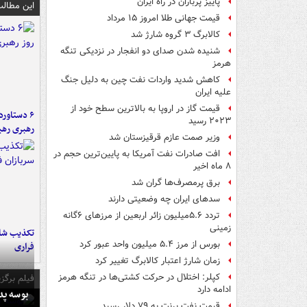
پاییز پرباران در راه ایران
این مطالب
قیمت جهانی طلا امروز ۱۵ مرداد
کالابرگ ۳ گروه شارژ شد
شنیده شدن صدای دو انفجار در نزدیکی تنگه
هرمز
کاهش شدید واردات نفت چین به دلیل جنگ
علیه ایران
قیمت گاز در اروپا به بالاترین سطح خود از
۲۰۲۳ رسید
رهبری رهب
وزیر صمت عازم قرقیزستان شد
افت صادرات نفت آمریکا به پایین‌ترین حجم در
۸ ماه اخیر
برق پرمصرف‌ها گران شد
سدهای ایران چه وضعیتی دارند
تردد ۵.۶میلیون زائر اربعین از مرزهای ۶گانه
زمینی
تکذیب شای
بورس از مرز ۵.۴ میلیون واحد عبور کرد
فراری
زمان شارژ اعتبار کالابرگ تغییر کرد
کپلر: اختلال در حرکت کشتی‌ها در تنگه هرمز
فیلم برگزی
ادامه دارد
بوسه‌ پ
قیمت نفت برنت به ۷۹ دلار رسید