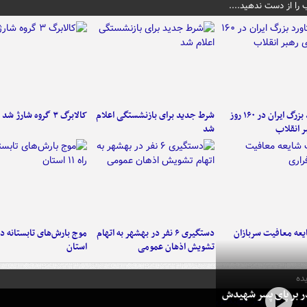
 را از دست ندهید....
۶ دستاورد بزرگ ایران در ۱۶۰ روز
شرط جدید برای بازنشستگی اعلام
کالابرگ ۳ گروه شارژ شد
ر انقلاب
شد
عه معافیت سربازان
دستگیری ۶ نفر در بهشهر به اتهام
تشویش اذهان عمومی
استان
ده
در بر پای پسر شهیدش