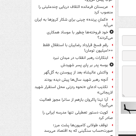
عربستان فرمانده ائتلاف دریایی چندملیتی را
منصوب کرد
«کمانِ پرنده» چینی برای شکار کروزها به ایران
می‌آید
خود فروخته‌ها چطور با موساد همکاری
می‌کردند؟
رقم فسخ قرارداد رضاییان با استقلال فقط
۱۰۰میلیون تومان!
ابتکارات رهبر انقلاب در میدان نبرد
بوسه‌ پدر بر پای پسر شهیدش
واکنش عالیشاه بعد از پیوستن به گل‌گهر
آنچه رهبر شهید سال‌ها پیش دیده بودند
تکذیب ادعای «نحوه ردزنی محل استقرار شهید
لاریجانی»
آیا تینا پاکروان بازهم از ساترا مجوز فعالیت
می‌گیرد؟
کویت دستور تعطیلی تنها مدرسه ایرانی را
صادر کرد
توقف طولانی کامیون‌ها پشت مرز؛
صورت‌حساب سنگینی که به اقتصاد می‌رسد