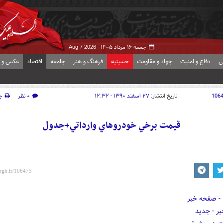
جمعه ۱۶ مرداد ۱۴۰۵ -
Aug 7 2026
ی
دفاع و امنیت
جهاد و مقاومت
حسینیه
فرهنگ و هنر
جامعه
اقتصاد
عکس و ف
106
تاریخ انتشار:
۲۷ اسفند ۱۳۹۰ - ۱۲:۳۲
۰ نظر
چ
قيمت برخي خودروهاي وارداتي+جدول