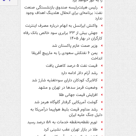
را به گور خواهد برد
رئیس هیئت‌رئیسه صندوق بازنشستگی صنعت
نفت: برنامه‌ای برای انحلال هلدینگ اهداف وجود
ندارد
واکنش ایرانسل به ابهام درباره مصرف اینترنت
جهش بیش از ۳۳ برابری سود خالص بانک رفاه
کارگران در بهار ۱۴۰۵
وزیر صمت عازم پاکستان شد
یمن ۶ نفتکش سعودی را به مارپیچ آفریقا
انداخت
قیمت نفت ۵ درصد کاهش یافت
رشد آرام دلار ادامه دارد
کالابرگ کودکان دارای سوءتغذیه شارژ شد
وضعیت قرمز سدها در تهران و مشهد
افزایش قیمت جهانی طلا
گوشت آمریکایی گرفتار گلوگاه هرمز شد
رشد مداوم قیمت بلیط هواپیما درآمریکا به
دلیل جنگ علیه ایران
تورم نقطه‌به‌نقطه خدمات به ۵۸ درصد رسید
طلا در بازار تهران عقب نشینی کرد