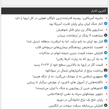
و 
آخرین اخبار
نشریه آمریکایی: روسیه قدرتمندترین ناوگان هوایی در کل اروپا را دارد
آغاز جنگ ایران برای پایان قدرت آمریکا بود
سناریوی بلاگر زن برای قتل شوهرش
مشاهده ۴ پلنگ در ارتفاعات میناب
قرار بود ایران به زانو درآید، اما به ابرقدرت منطقه تبدیل شد!
اهمیت تشخیص زودهنگام بیماری‌های دریچه‌ای قلب
افزایش مجدد قیمت بنزین نتیجه ابهام در مذاکرات
به یاد آن روز که به زیارت کربلا رفتی!
قیمت گاز در اروپا به بالاترین سطح خود از ۲۰۲۳ رسید
برداشت برنج از شالیزارهای شمال در سوادکوه
جمهوری اسلامی نه از موشک می‌گذرد، نه از تنگه هرمز!
ناگفته‌هایی از آمپول های لاغری؛ از عوارض مرگبار تا زیبایی
کشورهای عربی از رویارویی و جنگ با ایران می‌ترسند!
تجهیز موشکهای سپاه به نفس اژدها+عکس
پایان تلخ یک نزاع خانوادگی در دورود
افزایش بی‌سابقه سرقت سوخت در انگلیس