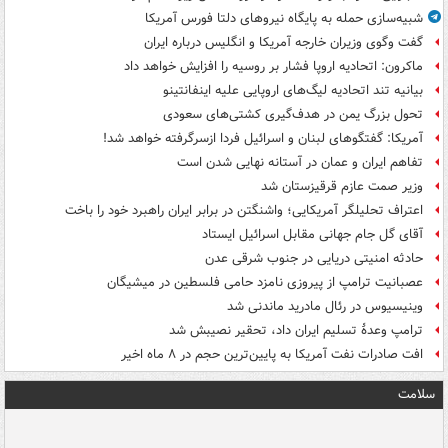
شبیه‌سازی حمله به پایگاه نیروهای دلتا فورس آمریکا
گفت وگوی وزیران خارجه آمریکا و انگلیس درباره ایران
ماکرون: اتحادیه اروپا فشار بر روسیه را افزایش خواهد داد
بیانیه تند اتحادیه لیگ‌های اروپایی علیه اینفانتینو
تحول بزرگ یمن در هدف‌گیری کشتی‌های سعودی
آمریکا: گفتگوهای لبنان و اسرائیل فردا ازسرگرفته خواهد شد!
تفاهم ایران و عمان در آستانه نهایی شدن است
وزیر صمت عازم قرقیزستان شد
اعتراف تحلیلگر آمریکایی؛ واشنگتن در برابر ایران راهبرد خود را باخت
آقای گل جام جهانی مقابل اسرائیل ایستاد
حادثه امنیتی دریایی در جنوب شرقی عدن
عصبانیت ترامپ از پیروزی نامزد حامی فلسطین در میشیگان
وینیسیوس در رئال مادرید ماندنی شد
ترامپ وعدۀ تسلیم ایران داد، تحقیر نصیبش شد
افت صادرات نفت آمریکا به پایین‌ترین حجم در ۸ ماه اخیر
سلامت