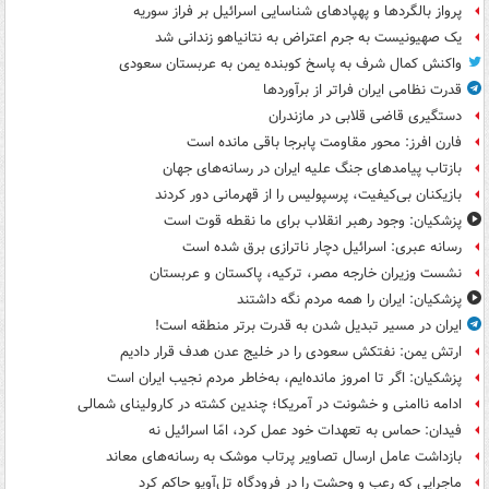
پرواز بالگردها و پهپادهای شناسایی اسرائیل بر فراز سوریه
یک صهیونیست به جرم اعتراض به نتانیاهو زندانی شد
واکنش کمال شرف به پاسخ کوبنده یمن به عربستان سعودی
قدرت نظامی ایران فراتر از برآوردها
دستگیری قاضی قلابی در مازندران
فارن افرز: محور مقاومت پابرجا باقی مانده است
بازتاب پیامدهای جنگ علیه ایران در رسانه‌های جهان
بازیکنان بی‌کیفیت، پرسپولیس را از قهرمانی دور کردند
پزشکیان: وجود رهبر انقلاب برای ما نقطه قوت است
رسانه عبری: اسرائیل دچار ناترازی برق شده است
نشست وزیران خارجه مصر، ترکیه، پاکستان و عربستان
پزشکیان: ایران را همه مردم نگه داشتند
ایران در مسیر تبدیل شدن به قدرت برتر منطقه است!
ارتش یمن: نفتکش سعودی را در خلیج عدن هدف قرار دادیم
پزشکیان: اگر تا امروز مانده‌ایم، به‌خاطر مردم نجیب ایران است
ادامه ناامنی و خشونت در آمریکا؛ چندین کشته در کارولینای شمالی
فیدان: حماس به تعهدات خود عمل کرد، امّا اسرائیل نه
بازداشت عامل ارسال تصاویر پرتاب موشک به رسانه‌های معاند
ماجرایی که رعب و وحشت را در فرودگاه تل‌آویو حاکم کرد