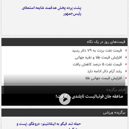
پشت پرده پخش هدفمند شایعه استعفای
رئیس‌جمهور
قیمت‌های روز در یک نگاه
قیمت نفت برنت به ۷۹ دلار رسید
افزایش قیمت طلا و نقره جهانی
قیمت نفت ۵ درصد کاهش یافت
رشد آرام دلار ادامه دارد
افزایش قیمت جهانی طلا
فیلم برگزیده
صاعقه جان فوتبالیست تایلندی را گرفت!
برگزیده ورزشی
حمله تند فیگو به اینفانتینو: دروغگو، پَست‌ و