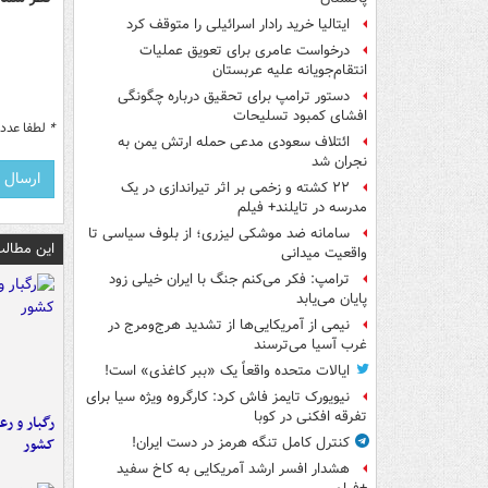
ایتالیا خرید رادار اسرائیلی را متوقف کرد
درخواست عامری برای تعویق عملیات
انتقام‌جویانه علیه عربستان
دستور ترامپ برای تحقیق درباره چگونگی
افشای کمبود تسلیحات
*
لطفا عدد م
ائتلاف سعودی مدعی حمله ارتش یمن به
نجران شد
۲۲ کشته و زخمی بر اثر تیراندازی در یک
مدرسه در تایلند+ فیلم
سامانه ضد موشکی لیزری؛ از بلوف سیاسی تا
این مطالب
واقعیت میدانی
ترامپ: فکر می‌کنم جنگ با ایران خیلی زود
پایان می‌یابد
نیمی از آمریکایی‌ها از تشدید هرج‌ومرج در
غرب آسیا می‌ترسند
ایالات متحده واقعاً یک «ببر کاغذی» است!
نیویورک تایمز فاش کرد: کارگروه ویژه سیا برای
تفرقه افکنی در کوبا
رگبار و رع
کشور
کنترل کامل تنگه هرمز در دست ایران!
هشدار افسر ارشد آمریکایی به کاخ سفید