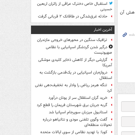
استقبال خاص دخترک عراقی از زائران اربعین
حسینی
کاهش آن
حادثه غرق‌شدگی در طاقانک ۲ قربانی گرفت
آخرین اخبار
ترافیک سنگین در محورهای خروجی مازندران
درگیر شدن گردشگر اسپانیایی با نظامی
صهیونیست
گزارشی دیگر از کاهش ذخایر کلیدی موشکی
آمریکا
دروازه‌بان اسپانیایی در یک‌قدمی بازگشت به
استقلال
تنگه هرمز ریاض را وادار به تخفیف‌دهی نفتی
کرد
خرید گران استقلال سر از یونان درآورد
گربه جریان برق شهرستان فریمان را قطع کرد
استانبول میزبان سوپرجام اسپانیا شد
گفت وگوی تلفنی مودی و نتانیاهو درباره
تحولات منطقه‌ای
کوبا: با تهدید نظامی از سوی ایالات متحده