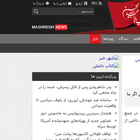
RSS
آرشیو
تماس با ما
دربارهٔ ما
MASHREGH
NEWS
یلم
دیدگاه
پیوندها
بازار
اپ
پربازدیدترین ها
پدر شاهرودی پس از قتل پسرش، جسد را در
چاه مخفی کرد
اگر ما
سامانه ضد موشکی لیزری؛ از بلوف سیاسی تا
واقعیت میدانی
 در جمع
هشدار سرمربی پرسپولیس به جاسوس تیم
 ناشی از
تصاویر جدید از پهپادهای منهدم‌شده آمریکا
توسط سپاه
توقف طولانی کامیون‌ها پشت مرز؛
صورت‌حساب سنگینی که به اقتصاد می‌رسد