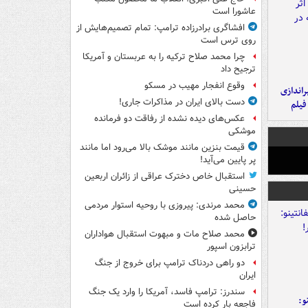
عاشورا است
افشاگری برادرزاده ترامپ: تمام تصمیم‌هایش از
روی ترس است
چرا محمد صلاح ترکیه را به عربستان و آمریکا
ترجیح داد
وقوع انفجار مهیب در مسکو
یراندازی
دست بالای ایران در مذاکرات جاری!
فیلم
عکس‌های دیده نشده از رفاقت دو فرمانده‌
موشکی
قیمت بنزین مانند موشک بالا می‌رود اما مانند
پر پایین می‌آید!
استقبال خاص دخترک عراقی از زائران اربعین
حسینی
محمد مرندی: پیروزی با روحیه استوار مردمی
حاصل شده
محمد صلاح مات و مبهوت استقبال هواداران
ترابزون اسپور
دو راهی دردناک ترامپ برای خروج از جنگ
ایران
سندرز: ترامپ فاسد، آمریکا را وارد یک جنگ
و:
فاجعه بار کرده است