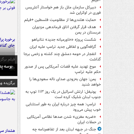
+فیلم
دبیرکل سازمان ملل باز هم خواستار آتش‌بس
فوری در اوکراین شد
حمایت هلندی‌ها از مظلومیت فلسطین +فیلم
هدف قرار گرفتن اتاق‌ فرماندهی مزدوران
عربستان در یمن
شکست پروژه «خاورمیانه جدید» نتانیاهو
جای گذا
گزافه‌گویی و لفاظی جدید ترامپ علیه ایران
انفجار در حومه دمشق چند کشته و زخمی برجا
فیلم برگزی
گذاشت
بوسه‌ پ
موج تهدید علیه قضات آمریکایی پس از صدور
حکم علیه ترامپ
یمن: جهان به‌زودی صدای ناله سعودی‌ها را
برگزیده و
خواهد شنید
یونیفل: ارتش اسرائیل در یک روز ۱۱۳ توپ به
جنوب لبنان شلیک کرده است
ترامپ: همه چیز درباره ایران به طور استثنایی
خوب پیش می‌رود
«ضربه مغزی» شدن صدها نظامی آمریکایی
در حملات ایران
جنگ در جبهه لبنان بعد از تفاهم‌نامه چه
هشدار سرم