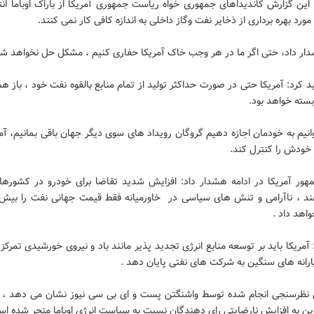
ین گزارش کاندیداهای جمهوری خواه ریاست جمهوری آمریکا از باراک اوباما انت
 مورد بهره برداری از ذخایر نفت وگاز داخلی به اندازه کافی کار نمی کنند.
شدار داد، حتی اگر ما در هر وجب خاک آمریکا حفاری کنیم ، مشکل حل نخواهد شد
کید کرد: آمریکا حتی در صورت حداکثر تولید از تمام منابع بالقوه نفت خود ، باز ه
سته خواهد بود.
انیم به خودمان اجازه دهیم گروگان رویداد های سوی دیگر جهان باقی بمانیم، آمر
ودش را کنترل کند.
ور آمریکا در ادامه هشدار داد: افزایش شدید تقاضا برای خودرو در کشورهای
د ، ناآرامی و تنش های سیاسی در خاورمیانه فقط قیمت جهانی نفت را بیش
اهد داد .
مریکا باید بر توسعه منابع انرژی تجدید پذیر مانند باد و نیروی خورشیدی تمرکز 
ارانه های سنگین به شرکت های نفتی پایان دهد .
ن نظرسنجی انجام شده توسط واشنگتن پست و ای بی سی نیوز نشان می دهد ، با
ین به افزایش نارضایتی رای دهندگان نسبت به سیاست انرژی اوباما منجر شده اس