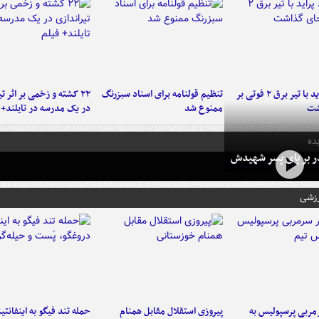
برخورد پراید با تیر برق ۲ فوتی بر
تنظیم قولنامه برای اسناد سبزرنگ
۲۲ کشته و زخمی بر اثر ت
شت
ممنوع شد
در یک مدرسه در تایلند+ 
ده
در بر پای پسر شهیدش
رزشی
ربی پرسپولیس به
پیروزی استقلال مقابل همنام
حمله تند فیگو به اینفانتین