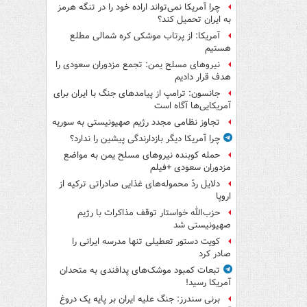
چرا آمریکا نمی‌تواند اراده خود را در تنگه هرمز
به ایران تحمیل کند؟
آمریکا: از پرتاب موشکی کره شمالی مطلع
هستیم
نیروهای مسلح یمن: تجمع مزدوران سعودی را
هدف قرار دادیم
جانسون: ترامپ از پیامدهای جنگ با ایران برای
آمریکایی‌ها آگاه است
تجاوز نظامی مجدد رژیم صهیونیستی به سوریه
چرا آمریکا دیگر بازدارندگی پیشین را ندارد؟
حمله کوبنده نیروهای مسلح یمن به مواضع
مزدوران سعودی +فیلم
دلایل ردّ محموله‌های غذایی صادراتی ترکیه از
اروپا
حزب‌الله خواستار توقف مذاکرات با رژیم
صهیونیستی شد
کویت دستور تعطیلی تنها مدرسه ایرانی را
صادر کرد
تبعات کمبود موشک‌های پدافندی به متحدان
آمریکا رسید!
برنی سندرز: جنگ علیه ایران بر پایه یک دروغ