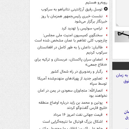
روبه‌رو هستیم
توسل رفیق آرژانتینی نتانیاهو به سرکوب
نشست خبری رئیس‌جمهور همزمان با روز
خبرنگار برگزار می‌شود
ترامپ سوئیس را تهدید کرد
سخنگوی کمیسیون امنیت ملی مجلس:
چارچوب کلی تفاهم با عمان مشخص شده است
طالبان: داعش را به طور کامل در افغانستان
سرکوب کردیم
امضای سران پاکستان، عربستان و ترکیه برای
«دفاع جمعی»
رگبار و رعدوبرق در راه شمال کشور
تصاویر جدید از پهپادهای منهدم‌شده آمریکا
توسط سپاه
انصارالله: متجاوزان سعودی در یمن در امان
نخواهند بود
پوتین و محمد بن زاید درباره اوضاع منطقه
خلیج فارس گفت‌وگو کردند
مان
قیمت جهانی نفت امروز ۱۶ مرداد
وق
اشکال بزرگ فوتبال ما نتیجه‌گرایی است
حاج علی اکبری: انقلاب ما محصول مکتب