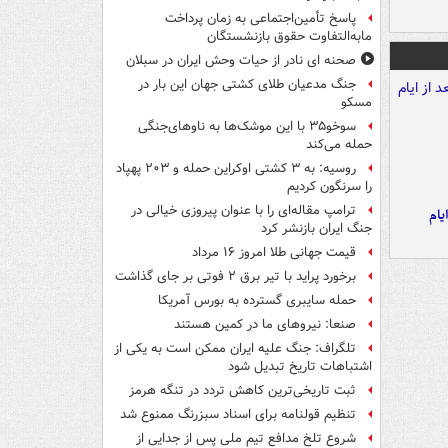
پاسخ تأمین‌اجتماعی به زمان پرداخت
مابه‌التفاوت حقوق بازنشستگان
صحنه ای نادر از حیات وحش ایران در سبلان
جنگ مدعیان طلای کشتی جهان این بار در
مسکو
سوخو۳۵ با این موشک‌ها به ناوهای‌جنگی
حمله می‌کند
روسیه: به ۳ کشتی اوکراین حمله و ۲۰۳ پهپاد
را سرنگون کردیم
ترامپ مقاله‌ای را با عنوان پیروزی خیالی در
یام
جنگ ایران بازنشر کرد
قیمت جهانی طلا امروز ۱۶ مرداد
برخورد پراید با تیر برق ۲ فوتی بر جای گذاشت
حمله سایبری گسترده به بورس آمریکا
صنعا: نیروهای ما در کمین‌ هستند
تلگراف: جنگ علیه ایران ممکن است به یکی از
اشتباهات تاریخ تبدیل شود
ثبت تاریخی‌ترین کاهش تردد در تنگه هرمز
تنظیم قولنامه برای اسناد سبزرنگ ممنوع شد
شروع تلخ مدافع تیم ملی پس از جدایی از