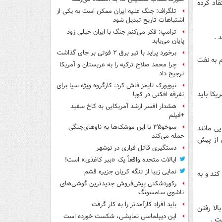
قاد کرده
تلگراف: جنگ علیه ایران ممکن است به یکی از
اشتباهات تاریخ تبدیل شود
ترامپ: فکر می‌کنم جنگ با ایران خیلی زود
 .
پایان می‌یابد
برخورد پراید با تیر برق ۲ فوتی بر جای گذاشت
م به نفت
چرا محمد صلاح ترکیه را به عربستان و آمریکا
ترجیح داد
نیویورک تایمز فاش کرد: کارگروه ویژه سیا برای
یکا باید
تفرقه افکنی در کوبا
هشدار افسر ارشد آمریکایی به کاخ سفید
+فیلم
سوخو۳۵ با این موشک‌ها به ناوهای‌جنگی
ی مانند
حمله می‌کند
 از پیش
دستگیری قاتل فراری در نوشهر
ایالات متحده واقعاً یک «ببر کاغذی» است!
نمایی زیبا از تنگه کریان جزیره قشم
کند و به
رکوردشکنی پیش‌فروش جدیدترین گوشی‌های
تاشوی سامسونگ
باید افراد کارآمدتر را به کار گرفت
لا رفتن
این دیپلماسی نمایشی، شکست خورده است
ت .