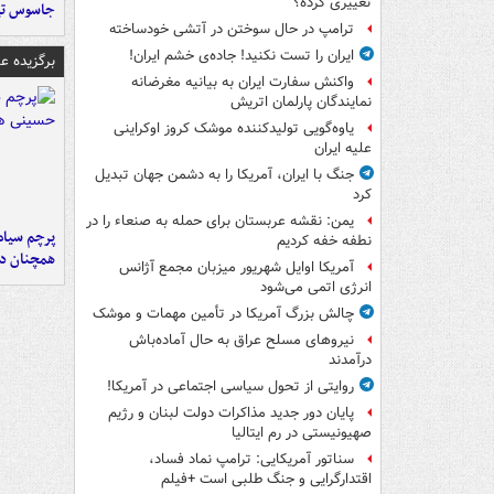
تغییری کرده؟
جاسوس تی
ترامپ در حال سوختن در آتشی خودساخته
ایران را تست نکنید! جاده‌ی خشم ایران!
برگزیده 
واکنش سفارت ایران به بیانیه مغرضانه
نمایندگان پارلمان اتریش
یاوه‌گویی تولیدکننده موشک کروز اوکراینی
علیه ایران
جنگ با ایران، آمریکا را به دشمن جهان تبدیل
کرد
یمن: نقشه عربستان برای حمله به صنعاء را در
پرچم سیاه
نطفه خفه کردیم
همچنان در
آمریکا اوایل شهریور میزبان مجمع آژانس
انرژی اتمی می‌شود
چالش بزرگ آمریکا در تأمین مهمات و موشک
نیروهای مسلح عراق به حال آماده‌باش
درآمدند
روایتی از تحول سیاسی اجتماعی در آمریکا!
پایان دور جدید مذاکرات دولت لبنان و رژیم
صهیونیستی در رم ایتالیا
سناتور آمریکایی: ترامپ نماد فساد،
اقتدارگرایی و جنگ طلبی است +فیلم