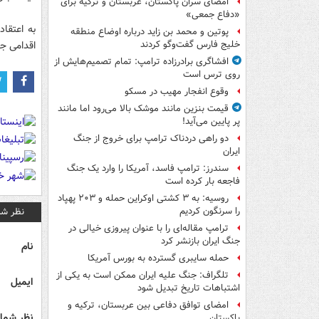
امضای سران پاکستان، عربستان و ترکیه برای
«دفاع جمعی»
به اعتقا
پوتین و محمد بن زاید درباره اوضاع منطقه
اقدامی جد
خلیج فارس گفت‌وگو کردند
افشاگری برادرزاده ترامپ: تمام تصمیم‌هایش از
روی ترس است
وقوع انفجار مهیب در مسکو
قیمت بنزین مانند موشک بالا می‌رود اما مانند
پر پایین می‌آید!
دو راهی دردناک ترامپ برای خروج از جنگ
ایران
سندرز: ترامپ فاسد، آمریکا را وارد یک جنگ
فاجعه بار کرده است
روسیه: به ۳ کشتی اوکراین حمله و ۲۰۳ پهپاد
نظر شم
را سرنگون کردیم
ترامپ مقاله‌ای را با عنوان پیروزی خیالی در
جنگ ایران بازنشر کرد
نام
حمله سایبری گسترده به بورس آمریکا
تلگراف: جنگ علیه ایران ممکن است به یکی از
ایمیل
اشتباهات تاریخ تبدیل شود
امضای توافق دفاعی بین عربستان، ترکیه و
نظر شما 
پاکستان