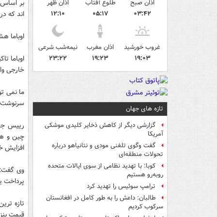
اذان صبح
طلوع آفتاب
اذان ظهر
بر اساس ا
۰۳:۴۲
۰۵:۱۷
۱۲:۱۰
اند که در
اوباما ه
غروب خورشید
اذان مغرب
نیمه‌شب شرعی
۱۹:۰۳
۱۹:۲۳
۲۳:۲۲
اوباما تا
خارجی واب
ما نمی تو
سرنوشت خ
تازه های جهان
رییس جمه
گزارشی دیگر از کاهش ذخایر کلیدی موشکی
آمریکا
چین و هن
گفت وگوی تلفنی مودی و نتانیاهو درباره
افزایش خو
تحولات منطقه‌ای
کوبا: با تهدید نظامی از سوی ایالات متحده
وی گفت: آ
روبه‌رو هستیم
پرداخت ی
ترامپ سوئیس را تهدید کرد
طالبان: داعش را به طور کامل در افغانستان
تازه تری
سرکوب کردیم
قیمت بنز