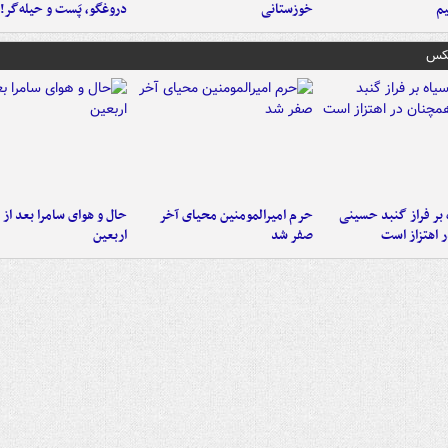
م
خوزستانی
دروغگو، پَست‌ و حیله‌گر!
عکس
 بر فراز گنبد حسینی
حرم امیرالمومنین محیای آخر
حال و هوای سامرا بعد از ا
 اهتزاز است
صفر شد
اربعین