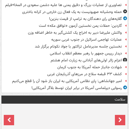
تصاویری از عملیات بزرگ و دقیق یمنی ها علیه دشمن سعودی در المخا+فیلم
حمله وحشیانه صهیونیست به یک فعال زن خارجی در کرانه باختری
گلایه‌های رای دهندگان به ترامپ از قیمت بنزین!
گاردین: حملات یمن نخستین آزمون «توافق مکه» است
واکنش علیرضا دبیر به اخراج یک کشتی‌گیر به خاطر اضافه وزن
عملیات تهاجمی اسرائیل در جنوب غربی سوریه
نخستین جلسه مدیرعامل تراکتور با جواد نکونام برگزار شد
دیدار رییس جمهور با رهبر معظم انقلاب اسلامی
اعزام زائر اولی‌های آبادانی به زیارت امام هشتم
شهادت جانباز حمله آمریکا به جنوب کرمان
کشف ۳۳ قبضه سلاح در مرزهای آذربایجان غربی
امیر جهانشاهی: پای نظامی آمریکایی به ایران باز شود آن را قطع می‌کنیم
رسوایی دیپلماسی آمریکا در برابر ایران توسط بلاگر آمریکایی!
سلامت