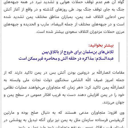
گواه آن هم عدم توقف حملات هوایی و تشدید نبرد در همه جبهه‌های
جنگ به جای توقف جنگ بود. طی روزهای گذشته و در واقع از آغاز آتش
بس ادعایی ائتلاف ضد یمن، بمباران مناطق مختلف یمن تشدید شده
است و در جبهه‌های مختلف از جمله البیضاء، مارب و الحدیده و جبهه‌های
مرزی حملات مزدوران ائتلاف سعودی بیشتر شده است.
بیشتر بخوانید:
تلاش‌های بن‌سلمان برای خروج از باتلاق
یمن
عبدالسلام: مذاکره در حلقه آتش و محاصره غیرممکن است
مقامات انصارالله بر دروغین بودن آتش بس در یمن تاکید دارند که از
جمله امروز ضیف الله الشامی سخنگوی دولت نجات ملی وابسته به
انصارالله یمن تاکید کرد: «هر زمان که متجاوزان می‌خواهند عملیات نظامی
خود را در یمن افزایش دهند دست به فریب افکار عمومی در سطح یمن و
جهان می‌زنند.
وی افزود: متجاوزان مدعی هستند که به دنبال صلح بوده و مارتین
گریفیتس فرستاده سازمان ملل به یمن نیز برای آنکه تبدیل به پوششی در
راستای فریب افکار عمومی به نفع متجاوزان شود وارد عمل می‌شود.