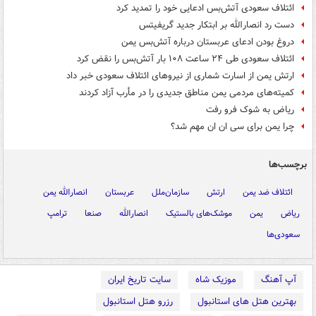
ائتلاف سعودی آتش‌بس ادعایی خود را تمدید کرد
دست رد انصارالله بر ابتکار جدید گریفیتس
دروغ بودن ادعای عربستان درباره آتش‌بس یمن
ائتلاف سعودی طی ۲۴ ساعت ۱۰۸ بار آتش‌بس را نقض کرد
ارتش یمن از اسارت شماری از نیروهای ائتلاف سعودی خبر داد
کمیته‌های مردمی یمن مناطق جدیدی را در مأرب آزاد کردند
ریاض به شوک فرو رفت
چرا یمن برای سی ان ان مهم شد؟
برچسب‌ها
ائتلاف ضد یمن
ارتش
سازمان‌ملل
عربستان
انصارالله یمن
ریاض
یمن
موشک‌های بالستیک
انصارالله
صنعا
ترامپ
سعودی‌ها
آپ آهنگ
موزیک شاه
سایت تاریخ ایران
بهترین هتل های استانبول
رزرو هتل استانبول