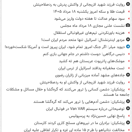
روایت فرزند شهید لاریجانی از واکنش پدرش به ردصلاحیتش
قیمت طلا و سکه امروز یکشنبه ۱۸ مرداد ۱۴۰۵
سود سهام عدالت تا هفته دولت واریز می‌شود
نشست علنی مجازی ۱۸ مرداد ماه مجلس
هزینه باورنکردنی تیم‌های غیرفوتبالی استقلال
مزدور اینترنشنال: اسرائیل تنها متحد مردم ایران است!
دیوید میلر: اگر جنگ امروز تمام شود، ایران پیروز است و آمریکا شکست‌خورده!
دنیس درگاهی: دوست داشتم در جام جهانی بازی کنم
موشک‌های پاتریوت عربستان هم ته‌ کشید
تست مخفیانه پدافند اسرائیل از ترس ایران
جاده‌های مشهد آماده میزبانی از زائران رضوی
روایت فرزند شهید لاریجانی از واکنش او به ردصلاحیتش
پزشکیان: دشمن کسانی را ترور می‌کنند که گره‌گشا و حلال مسائل و مشکلات
جامعه ما هستند
پزشکیان: دشمن آدم‌هایی را ترور می‌کند که گره‌گشا هستند
توضیحاتی درباره سیستم Van VAR در فوتبال ایران
پاسخ نهایی حسین‌نژاد به پرسپولیس
پزشکیان: برادران ما در نیروهای مسلح کاری کردند کارستان
مخالفت نتانیاهو با طرح ۱۵ ماده ای غزه و تکرار لفاظی علیه ایران