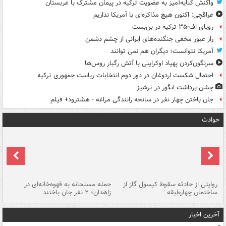
واکنش کنایه‌آمیز به عضویت ترکیه در پیمان مشترک با عربستان
عراقچی: اکنون هیچ مذاکره‌ای با آمریکا نداریم
رویای اف-۳۵ ترکیه در بن‌بست
راز عبور مخفی جنگنده‌های ایرانی از چشم دشمن
آمریکا نتوانست؛ دیگران هم نمی توانند
سرنگون‌کردن پهپاد اوکراینی با آتش رگبار روس‌ها
احتمال شکست اردوغان در دور دوم انتخابات ریاست جمهوری ترکیه
جشن برداشت انگور در ترشیز
جان باختن چهار نفر در سانحه رانندگی مراغه - هشترود+ فیلم
حوادث
روایتی از حادثه سقوط کپسول گاز از
حمله مسلحانه به قهوه‌خانه‌ای در
عا
ساختمان چهارطبقه
زاهدان؛ ۲ نفر جان باختند
دس
آخرین اخبار