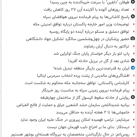
طوفان "دلفین" با سرعت خیره‌کننده به چین رسید!
تعداد روزهای آلوده با آلاینده اُزن ۲۷ روز کاهش یافت
پاسخ کاشانی‌ها به پیام فرمانده نیروی هوافضای سپاه
توضیحات وزیر امور خارجه پاکستان درباره توافق امنیتی مکه
توافق دمشق و مسکو درباره آینده دو پایگاه روسیه
حضور پزشکیان در چهل‌وششمین سالگرد تشکیل جهاد دانشگاهی
تراکتور به دنبال آرش رضاوند
پاپ لئو بار دیگر خواستار پایان جنگ اوکراین شد
شادی بعد از گل در برزیل حادثه آفرید!
ایران به قدرتمندترین بازیگرِ منطقه تبدیل شده!
افشاگری‌های مالدینی از پشت پرده انتخاب سرمربی ایتالیا
کارشناس پاکستانی: توافق سه‌جانبه مکه محکوم به شکست است
پیام فرمانده نیروی زمینی سپاه به مناسبت روز خبرنگار
روایتی از حادثه سقوط کپسول گاز از ساختمان چهارطبقه
بیانیه شدیداللحن سازمان حشد الشعبی عراق و حمایت از فالح الفیاض
خاموشی‌ها تا ۲ هفته آینده به حداقل می‌رسد
مرشایمر: ترامپ فهمیده امکان پیروزی در جنگ علیه ایران وجود ندارد
درستکار: بنای ما بر اخراج نایب قهرمان جهان نیست
روس‌اتم: در حال بازگرداندن متخصصان به نیروگاه هسته‌ای بوشهر هستیم