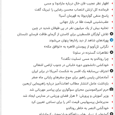
اظهار نظر عجیب فان خال درباره مارادونا و مسی
فرمانده کل ارتش انتصاب محسن رضایی را تبریک گفت
پاسخ منفی گواردیولا به قهرمان آسیا!
عقب‌نشینی قیمت طلا در بازار جهانی
تخلیه بیش از یک میلیون نفر در پی طوفان شدید در چین
تلاش آوارگان فلسطینی برای کاستن از گرمای طاقت فرسای تابستان
پهپادهای شاهد از دید رادارها پنهان می‌شوند
نگرانی تل‌آویو از پیوستن قاهره به «توافق مکه»
تظاهرات گسترده در سئوتا
چرا رونالدو به مسی تسلیت نگفت؟
خودکشی دانشجوی دوره خلبانی در جنوب اراضی اشغالی
اعتراف بی‌سابقه یک افسر به شکست آمریکا در برابر ایران
آماده‌باش پلیس راهور برای موج سفرهای پایانی ماه صفر
بازداشت عامل انتشار مطالب اهانت‌آمیز درباره راهپیمایی اربعین
حرم امیرالمومنین محیای سوگواری برای پیامبر مهربانی شد
وزیر آموزش و پرورش: ۶ هزار فضای ورزشی در مدارس ایجاد شد
مدیرعامل پرسپولیس قیمت آخر را برای نساجی تعیین کرد
خودکُشی النصر به خاطر رونالدو
گوشه‌ای از زیبایی‌های پناهگاه‌ حیات‌وحش کرمانشاه