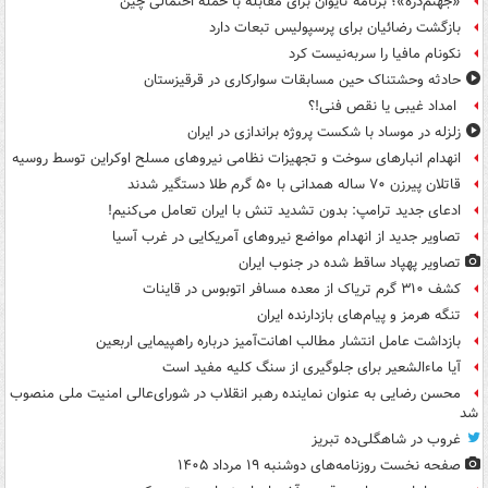
«جهنم‌دره»؛ برنامه تایوان برای مقابله با حمله احتمالی چین
بازگشت رضائیان برای پرسپولیس تبعات دارد
نکونام مافیا را سربه‌نیست کرد
حادثه وحشتناک حین مسابقات سوارکاری در قرقیزستان
امداد غیبی یا نقص فنی!؟
زلزله در موساد با شکست پروژه براندازی در ایران
انهدام انبارهای سوخت و تجهیزات نظامی نیروهای مسلح اوکراین توسط روسیه
قاتلان پیرزن ۷۰ ساله همدانی با ۵۰ گرم طلا دستگیر شدند
ادعای جدید ترامپ: بدون تشدید تنش با ایران تعامل می‌کنیم!
تصاویر جدید از انهدام مواضع نیروهای آمریکایی در غرب آسیا
تصاویر پهپاد ساقط شده در جنوب ایران
کشف ۳۱۰ گرم تریاک از معده مسافر اتوبوس در قاینات
تنگه هرمز و پیام‌های بازدارنده ایران
بازداشت عامل انتشار مطالب اهانت‌آمیز درباره راهپیمایی اربعین
آیا ماءالشعیر برای جلوگیری از سنگ کلیه مفید است
محسن رضایی به عنوان نماینده رهبر انقلاب در شورای‌عالی امنیت ملی منصوب
شد
غروب در شاهگلی‌ده تبریز
صفحه نخست روزنامه‌های دوشنبه ۱۹ مرداد ۱۴۰۵