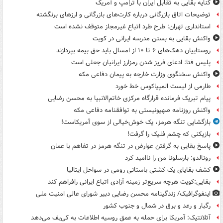
کنایه بقایی به تقابل ایران با ترامپ و آمریک
توضیحات اتاق بازرگانی درباره کارت‌های بازرگانی و ارزهای برنگشته
استانداری تهران: طرح طرد اتباع غیرمجاز متوقف نشده است
واکنش بقایی به بستن مدرسه ایرانی در کویت
روستاییان دهک‌های ۶ تا ۱۰ از امسال باید حق بیمه بپردازند
پلیس فتا: ادعای فریز شدن رمزارز ایرانیان جعلی است
واکنش سخنگوی وزارت خارجه به پیمان دفاعی مکه
طارمی از لیست المپیاکوس خط خورد
پیام تبریک فرمانده قرارگاه مرکزی خاتم‌الانبیا به محسن رضایی
واکنش روزنامه صهیونیستی به توافقنامه دفاعی مکه
بازگشایی تنگه هرمز، یک خوش‌خیالی از سوی آمریکاست!
بازیکنی که چشم فلیک را گرفت!
پاسخ بقایی به گرفتن عوارض در تنگه هرمز در تفاهم با عمان
رونالدو: بارسلونا من را ناامید کرد
کشف بقایای یک کشتی باستانی رومی در سواحل ایتالیا
بقایی:کویت هرچه سریع‌تر زمینه آزادی اتباع ایرانی رافراهم کند
اینفوگرافیک/ زندگینامه محسن رضایی دبیر شورای عالی امنیت‌ ملی
رگبار و رعد و برق در شمال و جنوب کشور
آتلانتیک: آمریکا برای حمله به عمق روسیه اطلاعات به کی‌یف می‌دهد