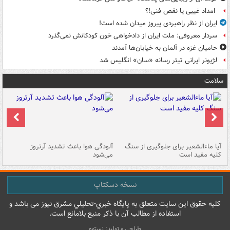
امداد غیبی یا نقص فنی!؟
ایران از نظر راهبردی پیروز میدان شده است!
سردار معروفی: ملت ایران از دادخواهی خون کودکانش نمی‌گذرد
حامیان غزه در آلمان به خیابان‌ها آمدند
لژیونر ایرانی تیتر رسانه «سان» انگلیس شد
سلامت
آیا ماءالشعیر برای جلوگیری از سنگ
آلودگی هوا باعث تشدید آرتروز
حذ
کلیه مفید است
می‌شود
کل
نسخه دسکتاپ
کليه حقوق اين سايت متعلق به پایگاه خبري-تحليلي مشرق نيوز می باشد و
استفاده از مطالب آن با ذکر منبع بلامانع است.
طراحی و تولید: نستوه