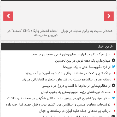
ای
هشدار نسبت به وفوع تندباد در تهران
لحظه انفجار جایگاه CNG "صحنه" در
دس
دوربین مداربسته
ات
آخرین اخبار
علل مرگ زنان در ایران؛ بیماری‌های قلبی همچنان در صدر
میدان‌داری یک دهه نودی در بین‌الحرمین
از غزه بگویید...! حتی با یک توییت!
جنگ تاج و تخت در منطقه؛ وقتی اعتماد به آمریکا رنگ می‌بازد
رسانه عبری: نتانیاهو دست به رفتارهای انتحاری انتخاباتی می‌زند
از مظلوم‌نمایی براندازها تا افشای دروغ مراد ویسی
حملات توپخانه‌ای رژیم صهیونیستی به جنوب لبنان
صفار هرندی: تشییع تاریخی رهبر انقلاب تاثیر شگرفی بر صحنه نبرد داشت
توضیحات معاون امنیتی و انتظامی وزیر کشور درباره قتل حمیدرضا رجب زاده
بازتاب پیامدهای جنگ علیه ایران در رسانه‌های جهان