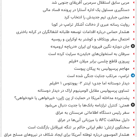
مربی سابق استقلال سرمربی آفریقای جنوبی شد
دستگیری مسئول یک اداره آستارا در پرونده فساد مالی
مجتبی جباری تیم جدیدش را انتخاب کرد
روایت رسانه عبری از دخالت آشکار ترامپ در کوبا
هشدار حماس درباره اقدامات توسعه طلبانه اشغالگران در کرانه باختری
احتمال سفر ویتکاف و کوشنر به اوکراین و روسیه
جان دوباره نگین فیروزه ای ایران «دریاچه ارومیه»
سرطان به استخوان‌های «بایدن» سرایت کرده است
پیروزی قاطع چلسی برابر میلان +فیلم
مهاجم پرسپولیس به پیکان پیوست
ترامپ، مرتکب جنایت جنگی شده است
دیدار دوستانه اما جدی؛ اینتر ۲- یوونتوس ۱ +فیلم
تساوی پرسپولیس مقابل الومینیوم اراک در دیدار دوستانه
پشت‌پرده مداخله آمریکا در حمایت از یِن ژاپن؛ خیرخواهی یا خودخواهی؟
همتی: کنترل ترازنامه بانک‌ها با جدیت دنبال می‌شود
سفر رئیس دستگاه اطلاعاتی عربستان به عراق
دلیل مخالفت AFC با میزبانی آبی‌ها در عراق
سخنگوی ارتش: نظم ایرانی حاکم بر تنگه غیرقابل بازگشت است
هشدار الموسوی درباره توطئه آمریکا برای ایجاد شکاف در نیروهای مسلح عراق