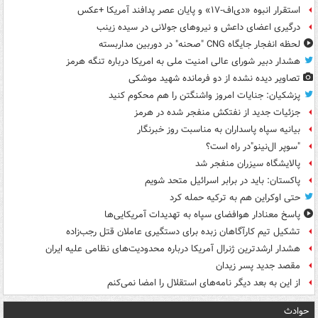
استقرار انبوه «دی‌اف‑۱۷» و پایان عصر پدافند آمریکا +عکس
درگیری اعضای داعش و نیروهای جولانی در سیده زینب
لحظه انفجار جایگاه CNG "صحنه" در دوربین مداربسته
هشدار دبیر شورای عالی امنیت ملی به امریکا درباره تنگه هرمز
تصاویر دیده‌ نشده از دو فرمانده شهید موشکی
پزشکیان: جنایات امروز واشنگتن را هم محکوم کنید
جزئیات جدید از نفتکش منفجر شده در هرمز
بیانیه سپاه پاسداران به مناسبت روز خبرنگار
"سوپر ال‌نینو"در راه است؟
پالایشگاه سیزران منفجر شد
پاکستان: باید در برابر اسرائیل متحد شویم
حتی اوکراین هم به ترکیه حمله کرد
پاسخ معنادار هوافضای سپاه به تهدیدات آمریکایی‌ها
تشکیل تیم کارآگاهان زبده برای دستگیری عاملان قتل رجب‌زاده
هشدار ارشدترین ژنرال آمریکا درباره محدودیت‌های نظامی علیه ایران
مقصد جدید پسر زیدان
از این به بعد دیگر نامه‌های استقلال را امضا نمی‌کنم
حوادث