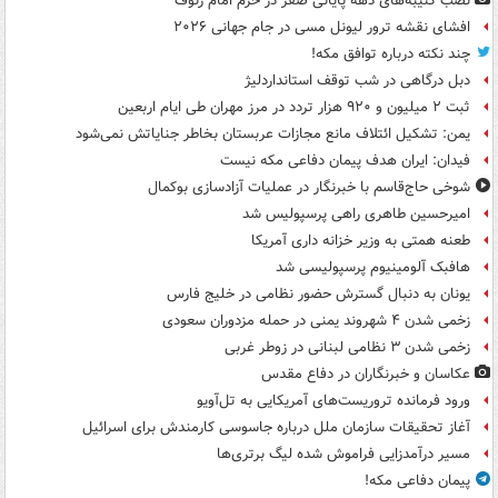
نصب کتیبه‌های دهه پایانی صفر در حرم امام رئوف
افشای نقشه ترور لیونل مسی در جام جهانی ۲۰۲۶
چند نکته درباره توافق مکه!
دبل درگاهی در شب توقف استانداردلیژ
ثبت ۲ میلیون و ۹۲۰ هزار تردد در مرز مهران طی ایام اربعین
یمن: تشکیل ائتلاف مانع مجازات عربستان بخاطر جنایاتش نمی‌شود
فیدان: ایران هدف پیمان دفاعی مکه نیست
شوخی حاج‌قاسم با خبرنگار در عملیات آزادسازی بوکمال
امیرحسین طاهری راهی پرسپولیس شد
طعنه همتی به وزیر خزانه داری آمریکا
هافبک آلومینیوم پرسپولیسی شد
یونان به دنبال گسترش حضور نظامی در خلیج فارس
زخمی شدن ۴ شهروند یمنی در حمله مزدوران سعودی
زخمی شدن ۳ نظامی لبنانی در زوطر غربی
عکاسان و خبرنگاران در دفاع مقدس
ورود فرمانده تروریست‌های آمریکایی به تل‌آویو
آغاز تحقیقات سازمان ملل درباره جاسوسی کارمندش برای اسرائیل
مسیر درآمدزایی فراموش شده لیگ برتری‌ها
پیمان دفاعی مکه!