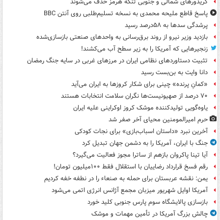
کریدورهای شمالی و جنوبی تنگه هرمز حذف می‌شوند
پاسخ قاطع ملیحه محمدی به نسخه تسلیم‌طلبی روی آنتن BBC
پرشدگی سدها به ۵۸درصد رسید
بازدید وزیر نیرو از روند برق‌رسانی به واحدهای صنعتی بازسازی‌شده
زنجیرهایی که آمریکا را به زیر سطح آب می‌کشند!
تثبیت دستاوردهای نظامی ایران در مرزهای غربی در سایه جنگ رمضان
دانا وایت به بن‌بست رسید
«کمانِ پرنده» چینی برای شکار کروزها به ایران می‌آید
۷۰ درصد از صهیونیست‌ها نگران سلامت انتخابات هستند
یاوه‌گویی تولیدکننده موشک کروز اوکراینی علیه ایران
حرم امیرالمومنین محیای آخر صفر شد
آخرین نبرد «داستان اسباب‌بازی» برای نجات کودکی
جنگ با ایران، آمریکا را به دشمن جهان تبدیل کرد
آیا تینا پاکروان بازهم از ساترا مجوز فعالیت می‌گیرد؟
رقم فسخ قرارداد رضاییان با استقلال فقط ۱۰۰میلیون تومان!
یمن: نقشه عربستان برای حمله به صنعاء را در نطفه خفه کردیم
آمریکا اوایل شهریور میزبان مجمع آژانس انرژی اتمی می‌شود
بازسازی پالایشگاه سوم پارس جنوبی کلید خورد
چالش بزرگ آمریکا در تأمین مهمات و موشک