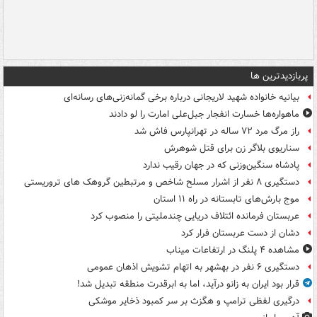
پربازدیدترین ها
بیانیه خانواده شهید لاریجانی درباره برخی گمانه‌زنی‌های رسانه‌ای
ماهواره‌ها خسارت انفجار جبل‌علی امارت را لو دادند
راز مرگ مرد ۷۲ ساله در تهرانپارس فاش شد
سناریوی بلاگر زن برای قتل شوهرش
پادشاه سنگین‌وزنی که در جهان رقیب ندارد
دستگیری ۸ نفر از اشرار مسلح شاخص و مرتبطین گروهک های تروریستی
موج بارش‌های تابستانه در راه ۱۱ استان
عربستان فرمانده ائتلاف دریایی چندملیتی را منصوب کرد
دشان از دست عربستان فرار کرد
مشاهده ۴ پلنگ در ارتفاعات میناب
دستگیری ۶ نفر در بهشهر به اتهام تشویش اذهان عمومی
قرار بود ایران به زانو درآید، اما به ابرقدرت منطقه تبدیل شد!
درگیری لفظی ترامپ و هگزث بر سر کمبود ذخایر موشکی