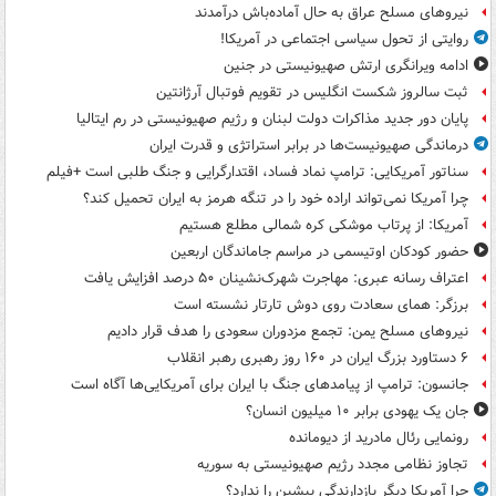
نیروهای مسلح عراق به حال آماده‌باش درآمدند
روایتی از تحول سیاسی اجتماعی در آمریکا!
ادامه ویرانگری ارتش صهیونیستی در جنین
ثبت سالروز شکست انگلیس در تقویم فوتبال آرژانتین
پایان دور جدید مذاکرات دولت لبنان و رژیم صهیونیستی در رم ایتالیا
درماندگی صهیونیست‌ها در برابر استراتژی و قدرت ایران
سناتور آمریکایی: ترامپ نماد فساد، اقتدارگرایی و جنگ طلبی است +فیلم
چرا آمریکا نمی‌تواند اراده خود را در تنگه هرمز به ایران تحمیل کند؟
آمریکا: از پرتاب موشکی کره شمالی مطلع هستیم
حضور کودکان اوتیسمی در مراسم جاماندگان اربعین
اعتراف رسانه عبری: مهاجرت شهرک‌نشینان ۵۰ درصد افزایش یافت
برزگر: همای سعادت روی دوش تارتار نشسته است
نیروهای مسلح یمن: تجمع مزدوران سعودی را هدف قرار دادیم
۶ دستاورد بزرگ ایران در ۱۶۰ روز رهبری رهبر انقلاب
جانسون: ترامپ از پیامدهای جنگ با ایران برای آمریکایی‌ها آگاه است
جان یک یهودی برابر ۱۰ میلیون انسان؟
رونمایی رئال مادرید از دیومانده
تجاوز نظامی مجدد رژیم صهیونیستی به سوریه
چرا آمریکا دیگر بازدارندگی پیشین را ندارد؟