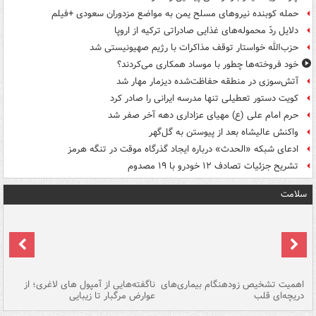
حمله کوبنده نیروهای مسلح یمن به مواضع مزدوران سعودی +فیلم
دلایل ردّ محموله‌های غذایی صادراتی ترکیه از اروپا
حزب‌الله خواستار توقف مذاکرات با رژیم صهیونیستی شد
خود فروخته‌ها چطور با موساد همکاری می‌کردند؟
آتش‌سوزی در منطقه حفاظت‌شده دیزمار مهار شد
کویت دستور تعطیلی تنها مدرسه ایرانی را صادر کرد
حرم امام علی (ع) مهیای عزاداری دهه آخر صفر شد
واکنش عالیشاه بعد از پیوستن به گل‌گهر
ادعای شبکه «الحدث» درباره ایجاد گذرگاه موقت در تنگه هرمز
تشریح جزئیات تصادف ۱۲ خودرو با ۱۹ مصدوم
سلامت
اهمیت تشخیص زودهنگام بیماری‌های
ناگفته‌هایی از آمپول های لاغری؛ از
دریچه‌ای قلب
عوارض مرگبار تا زیبایی
تا