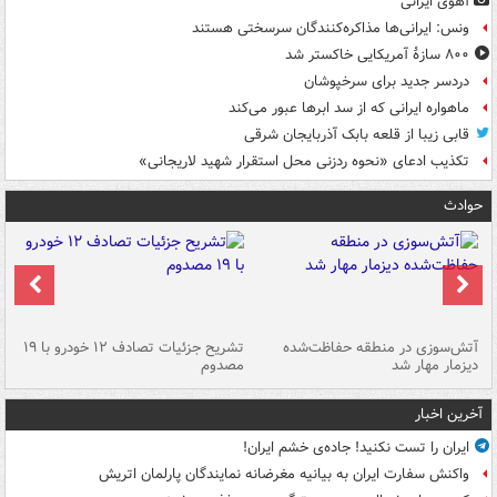
آهوی ایرانی
ونس: ایرانی‌ها مذاکره‌کنندگان سرسختی هستند
۸۰۰ سازۀ آمریکایی خاکستر شد
دردسر جدید برای سرخپوشان
ماهواره ایرانی که از سد ابرها عبور می‌کند
قابی زیبا از قلعه بابک آذربایجان شرقی
تکذیب ادعای «نحوه ردزنی محل استقرار شهید لاریجانی»
حوادث
تصادف مرگبار در محور اهواز–شوش ۲
آتش‌سوزی در منطقه حفاظت‌شده
تشریح جزئیات تصادف ۱۲ خودرو با ۱۹
پا
دیزمار مهار شد
مصدوم
آخرین اخبار
ایران را تست نکنید! جاده‌ی خشم ایران!
واکنش سفارت ایران به بیانیه مغرضانه نمایندگان پارلمان اتریش