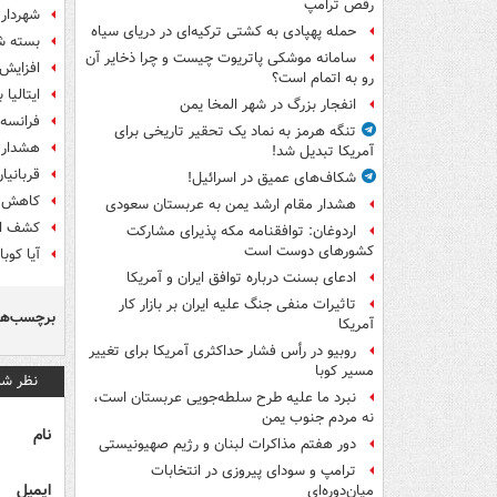
رقص ترامپ
شهردار 
حمله پهپادی به کشتی ترکیه‌ای در دریای سیاه
بسته شد
سامانه موشکی پاتریوت چیست و چرا ذخایر آن
افزایش آم
رو به اتمام است؟
ایتالیا
انفجار بزرگ در شهر المخا یمن
فرانسه:
تنگه هرمز به نماد یک تحقیر تاریخی برای
هشدار ب
آمریکا تبدیل شد!
قربانیان کر
شکاف‌های عمیق در اسرائیل!
کاهش ۸۷ درصدی مهاجرت‌ها به ارو
هشدار مقام ارشد یمن به عربستان سعودی
کشف اجس
اردوغان: توافقنامه مکه پذیرای مشارکت
کشورهای دوست است
آیا کوب
ادعای بسنت درباره توافق ایران و آمریکا
تاثیرات منفی جنگ علیه ایران بر بازار کار
برچسب‌ها
آمریکا
روبیو در رأس فشار حداکثری آمریکا برای تغییر
مسیر کوبا
نظر شم
نبرد ما علیه طرح سلطه‌جویی عربستان است،
نه مردم جنوب یمن
نام
دور هفتم مذاکرات لبنان و رژیم صهیونیستی
ترامپ و سودای پیروزی در انتخابات
ایمیل
میان‌دوره‌ای