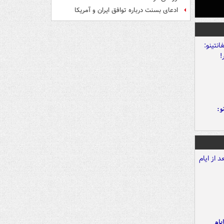
ادعای بسنت درباره توافق ایران و آمریکا
و:
یام