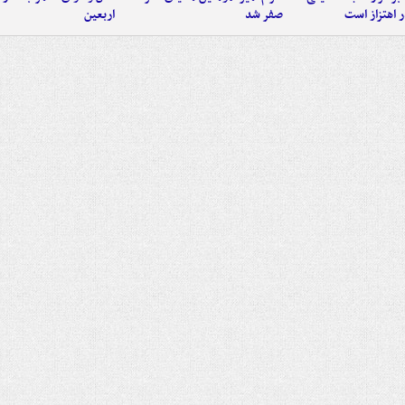
 اهتزاز است
صفر شد
اربعین