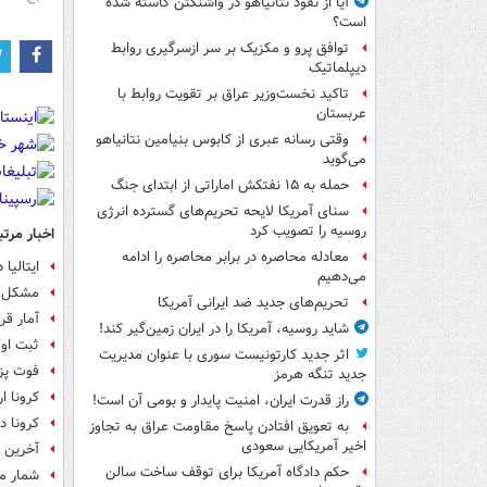
آیا از نفوذ نتانیاهو در واشنگتن کاسته شده
است؟
توافق پرو و مکزیک بر سر ازسرگیری روابط
دیپلماتیک
تاکید نخست‌وزیر عراق بر تقویت روابط با
عربستان
وقتی رسانه عبری از کابوس بنیامین نتانیاهو
می‌گوید
حمله به ۱۵ نفتکش‌ اماراتی از ابتدای جنگ
سنای آمریکا لایحه تحریم‌های گسترده انرژی
روسیه را تصویب کرد
اخبار مرتب
معادله محاصره در برابر محاصره را ادامه
ایتالیا
می‌دهیم
مشکل د
تحریم‌های جدید ضد ایرانی آمریکا
آمار قربان
شاید روسیه، آمریکا را در ایران زمین‌گیر کند!
ثبت اول
اثر جدید کارتونیست سوری با عنوان مدیریت
فوت پزش
جدید تنگه هرمز
کرونا ا
راز قدرت ایران، امنیت پایدار و بومی آن است!
کرونا د
به تعویق افتادن پاسخ مقاومت عراق به تجاوز
اخیر آمریکایی سعودی
آخرین آ
حکم دادگاه آمریکا برای توقف ساخت سالن
شمار مبتلا