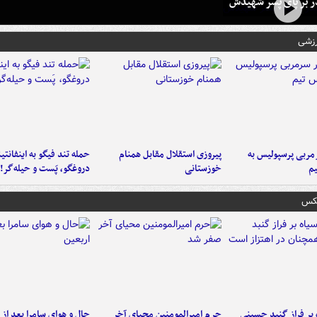
در بر پای پسر شهیدش
رزشی
ربی پرسپولیس به
پیروزی استقلال مقابل همنام
حمله تند فیگو به اینفانتین
م
خوزستانی
دروغگو، پَست‌ و حیله‌گر!
عکس
 بر فراز گنبد حسینی
حرم امیرالمومنین محیای آخر
حال و هوای سامرا بعد از ا