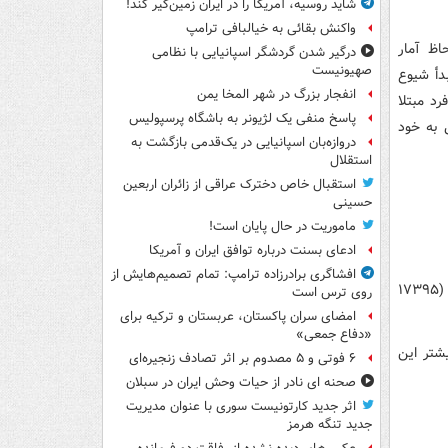
شاید روسیه، آمریکا را در ایران زمین‌گیر کند!
واکنش بقائی به خیالبافی ترامپ
اظ آمار
درگیر شدن گردشگر اسپانیایی با نظامی
صهیونیست
بدأ شیوع
انفجار بزرگ در شهر المخا یمن
افتاده است، در حال حاضر با بیش از ۴۱ هزار فرد مبتلا
پاسخ منفی یک لژیونر به باشگاه پرسپولیس
 به خود
دروازه‌بان اسپانیایی در یک‌قدمی بازگشت به
استقلال
استقبال خاص دخترک عراقی از زائران اربعین
حسینی
ماموریت در حال پایان است!
ادعای بسنت درباره توافق ایران و آمریکا
افشاگری برادرزاده ترامپ: تمام تصمیم‌هایش از
بعد از ایتالیا، بیشترین موارد ابتلا به ویروس کرونا در قاره اروپا به کشورهای اسپانیا (۱۷۳۹۵
روی ترس است
امضای سران پاکستان، عربستان و ترکیه برای
«دفاع جمعی»
ر رسیده است که بیشتر این
۶ فوتی و ۵ مصدوم بر اثر تصادف زنجیره‌ای
صحنه ای نادر از حیات وحش ایران در سبلان
اثر جدید کارتونیست سوری با عنوان مدیریت
جدید تنگه هرمز