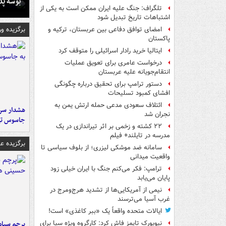
بوسه‌ پ
تلگراف: جنگ علیه ایران ممکن است به یکی از
اشتباهات تاریخ تبدیل شود
برگزیده و
امضای توافق دفاعی بین عربستان، ترکیه و
پاکستان
ایتالیا خرید رادار اسرائیلی را متوقف کرد
درخواست عامری برای تعویق عملیات
انتقام‌جویانه علیه عربستان
دستور ترامپ برای تحقیق درباره چگونگی
افشای کمبود تسلیحات
ائتلاف سعودی مدعی حمله ارتش یمن به
هشدار سرم
نجران شد
جاسوس تی
۲۲ کشته و زخمی بر اثر تیراندازی در یک
مدرسه در تایلند+ فیلم
برگزیده 
سامانه ضد موشکی لیزری؛ از بلوف سیاسی تا
واقعیت میدانی
ترامپ: فکر می‌کنم جنگ با ایران خیلی زود
پایان می‌یابد
نیمی از آمریکایی‌ها از تشدید هرج‌ومرج در
غرب آسیا می‌ترسند
ایالات متحده واقعاً یک «ببر کاغذی» است!
پرچم سیاه
نیویورک تایمز فاش کرد: کارگروه ویژه سیا برای