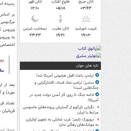
اذان صبح
طلوع آفتاب
اذان ظهر
رسیده اس
۱۲:۱۰
۰۵:۱۸
۰۳:۴۳
بر اساس 
مرگ‌ومیر 
غروب خورشید
اذان مغرب
نیمه‌شب شرعی
۲۳:۲۳
۱۹:۲۱
۱۹:۰۲
به ویروس
اختصاص 
بی
تازه های جهان
مقا
ترامپ باعث افول هژمونی آمریکا شد!
سندرز: ترامپ نماد فساد، اقتدارگرایی و
جنگ‌طلبی است!
مورد) و آلمان (۱۴۵۴۴ مو
ادامه جنگ تا روی کار آمدن دولت جدید در
آمریکا!
نگرانی تل‌آویو از گسترش پرونده‌های جاسوسی
قربانیان 
مرتبط با ایران
نیویورک تایمز: غرب تمایلی به تجهیز اوکراین
به موشک‌های رهگیر ندارد
منبع: تس