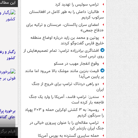
این مطالب
ترامپ سوئیس را تهدید کرد
طالبان: داعش را به طور کامل در افغانستان
سرکوب کردیم
امضای سران پاکستان، عربستان و ترکیه برای
«دفاع جمعی»
پوتین و محمد بن زاید درباره اوضاع منطقه
خلیج فارس گفت‌وگو کردند
افشاگری برادرزاده ترامپ: تمام تصمیم‌هایش از
رگبار و رع
روی ترس است
کشور
وقوع انفجار مهیب در مسکو
قیمت بنزین مانند موشک بالا می‌رود اما مانند
پر پایین می‌آید!
دو راهی دردناک ترامپ برای خروج از جنگ
ایران
سندرز: ترامپ فاسد، آمریکا را وارد یک جنگ
فاجعه بار کرده است
روسیه: به ۳ کشتی اوکراین حمله و ۲۰۳ پهپاد
را سرنگون کردیم
جای گذا
ترامپ مقاله‌ای را با عنوان پیروزی خیالی در
جنگ ایران بازنشر کرد
فیلم برگزی
حمله سایبری گسترده به بورس آمریکا