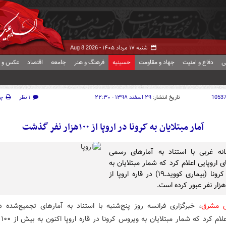
شنبه ۱۷ مرداد ۱۴۰۵ -
Aug 8 2026
ی
دفاع و امنیت
جهاد و مقاومت
حسینیه
فرهنگ و هنر
جامعه
اقتصاد
عکس و ف
1053
تاریخ انتشار:
۲۹ اسفند ۱۳۹۸ - ۲۲:۳۰
۱ نظر
چ
آمار مبتلایان به کرونا در اروپا از ۱۰۰هزار نفر گذشت
نه غربی با استناد به آمارهای رسمی
 اروپایی اعلام کرد که شمار مبتلایان به
ویروس کرونا (بیماری کوویدــ‌۱۹) در قاره اروپا از
ش مشرق
، خبرگزاری فرانسه روز پنج‌شنبه با استناد به آمارهای تجمیع‌شده د
اروپ