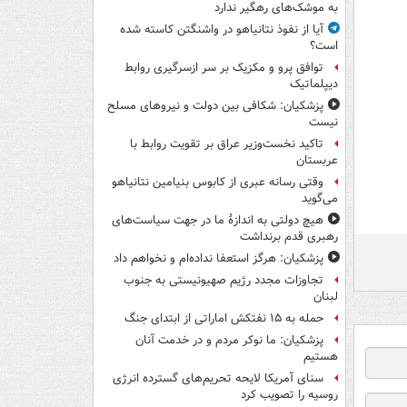
به موشک‌های رهگیر ندارد
آیا از نفوذ نتانیاهو در واشنگتن کاسته شده
است؟
توافق پرو و مکزیک بر سر ازسرگیری روابط
دیپلماتیک
پزشکیان: شکافی بین دولت و نیروهای مسلح
نیست
تاکید نخست‌وزیر عراق بر تقویت روابط با
عربستان
وقتی رسانه عبری از کابوس بنیامین نتانیاهو
می‌گوید
هیچ دولتی به اندازۀ ما در جهت سیاست‌های
رهبری قدم برنداشت
پزشکیان: هرگز استعفا نداده‌ام و نخواهم داد
تجاوزات مجدد رژیم صهیونیستی به جنوب
لبنان
حمله به ۱۵ نفتکش‌ اماراتی از ابتدای جنگ
پزشکیان: ما نوکر مردم و در خدمت آنان
هستیم
سنای آمریکا لایحه تحریم‌های گسترده انرژی
روسیه را تصویب کرد