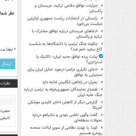
جزئیات توافق دفاعی ترکیه، عربستان و
پاکستان
نظر شما 
زلنسکی در انتخابات ریاست جمهوری اوکراین
شکست می‌خورد
ادعاهای عربستان درباره توافق مشترک با
ترکیه و پاکستان
چگونه جنگ ترامپ با دانشگاه‌ها به شکست
کاخ سفید ختم شد؟
*
لطفا عدد م
پشت پرده توافق جدید ایران؛ تاکتیک یا
استراتژی؟
ادعای تکراری ترامپ درمورد تمایل ایران برای
دستیابی به توافق
بحران در راه‌آهن انگلیس ادامه دارد
نظرات
هشدار نمایندگان جمهوری‌خواه به ترامپ درباره
جنگ علیه ایران
گزارشی دیگر از کاهش ذخایر کلیدی موشکی
آمریکا
حضرت ع
گفت وگوی تلفنی مودی و نتانیاهو درباره
کثیفی 
تحولات منطقه‌ای
کوبا: با تهدید نظامی از سوی ایالات متحده
روبه‌رو هستیم