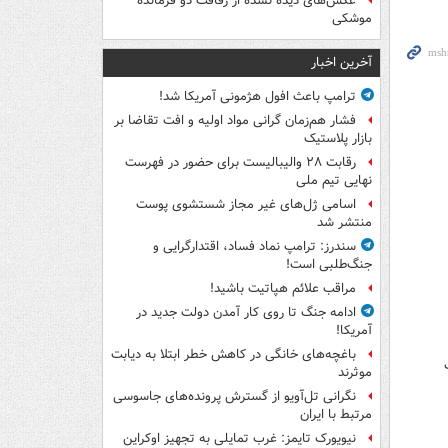
عکس‌های دیده نشده از رفاقت دو فرمانده‌
موشکی
آخرین اخبار
ترامپ باعث افول هژمونی آمریکا شد!
فشار هم‌زمان گرانی مواد اولیه و افت تقاضا بر
بازار پلاستیک
رقابت ۲۸ والیبالیست برای حضور در فهرست
نهایی تیم ملی
اسامی ژل‌های غیر مجاز شستشوی پوست
منتشر شد
سندرز: ترامپ نماد فساد، اقتدارگرایی و
جنگ‌طلبی است!
مراقب علائم هپاتیت باشید!
ادامه جنگ تا روی کار آمدن دولت جدید در
آمریکا!
باغچه‌های خانگی در کاهش خطر ابتلا به دیابت
موثرند
نگرانی تل‌آویو از گسترش پرونده‌های جاسوسی
مرتبط با ایران
نیویورک تایمز: غرب تمایلی به تجهیز اوکراین