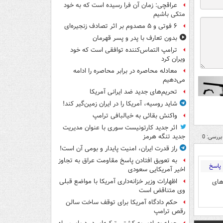
عراقچی: زمان آن فرا رسیده است که به خود
متکی باشیم
۶ فوتی و ۵ مصدوم بر اثر تصادف زنجیره‌ای
بدون تعارف با پدر و پسر قهرمان
ترامپ التماس‌کننده توافقی است که خود
ویران کرد
معادله محاصره در برابر محاصره را ادامه
می‌دهیم
تحریم‌های جدید ضد ایرانی آمریکا
شاید روسیه، آمریکا را در ایران زمین‌گیر کند!
واکنش بقائی به خیالبافی ترامپ
اثر جدید کارتونیست سوری با عنوان مدیریت
جدید تنگه هرمز
بررسی: 0
راز قدرت ایران، امنیت پایدار و بومی آن است!
به تعویق افتادن پاسخ مقاومت عراق به تجاوز
پاسخ
اخیر آمریکایی سعودی
های
اظهارات وزیر خزانه‌داری آمریکا با مواضع قبلی
وی متناقض است
حکم دادگاه آمریکا برای توقف ساخت سالن
رقص ترامپ