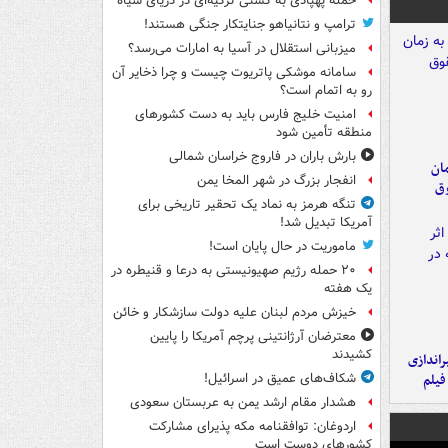
حمله پهپادی به کشتی ترکیه‌ای در دریای سیاه
ترامپ و نتانیاهو جنایتکار جنگی هستند!
میزبانی استقلال در آسیا به امارات می‌رسد؟
سامانه موشکی پاتریوت چیست و چرا ذخایر آن
رو به اتمام است؟
امنیت خلیج فارس باید به دست کشورهای
منطقه تأمین شود
بارش باران در فاروج خراسان شمالی
مان
انفجار بزرگ در شهر المخا یمن
وق
تنگه هرمز به نماد یک تحقیر تاریخی برای
آمریکا تبدیل شد!
ماموریت در حال پایان است!
۲۰ حمله رژیم صهیونیستی به درعا و قنیطره در
یک هفته
خیزش مردم لبنان علیه دولت سازشکار و خائن
معترضان آرژانتینی پرچم آمریکا را پایین
کشیدند
یراندازی
فیلم
شکاف‌های عمیق در اسرائیل!
هشدار مقام ارشد یمن به عربستان سعودی
اردوغان: توافقنامه مکه پذیرای مشارکت
کشورهای دوست است