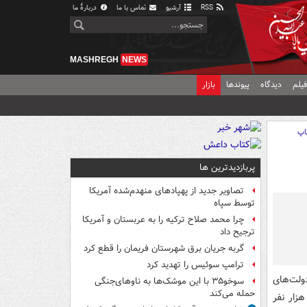
RSS
آرشیو
تماس با ما
دربارهٔ ما
MASHREGH
NEWS
یلم
دیدگاه
پیوندها
بازار
اپ
پربازدیدترین ها
تصاویر جدید از پهپادهای منهدم‌شده آمریکا
توسط سپاه
چرا محمد صلاح ترکیه را به عربستان و آمریکا
ترجیح داد
گربه جریان برق شهرستان فریمان را قطع کرد
ترامپ سوئیس را تهدید کرد
ولت‌های
سوخو۳۵ با این موشک‌ها به ناوهای‌جنگی
حمله می‌کند
ایی اعلام کرد که شمار مبتلایان به ویروس کرونا در قاره اروپا اکنون به بیش از ۱۰۰ هزار نفر