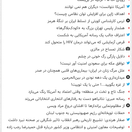
آمریکا نتوانست؛ دیگران هم نمی توانند
اهداف ژاپن برای افزایش توان نظامی چیست؟
ترس کارشناس کویتی از تسلط ایران بر تنگۀ هرمز
هشدار پلیس تهران بزرگ به «کودک‌بلاگرها»
اعتراف جالب یک رسانه آمریکایی به شکست
قرص آزمایشی که می‌تواند درمان HIV را متحول کند
شکار تمساح در مالزی
دلایل پارگی رگ خونی در چشم
توافق مکه برای سعودی امنیت آور نیست!
علل مرگ زنان در ایران؛ بیماری‌های قلبی همچنان در صدر
میدان‌داری یک دهه نودی در بین‌الحرمین
از غزه بگویید...! حتی با یک توییت!
جنگ تاج و تخت در منطقه؛ وقتی اعتماد به آمریکا رنگ می‌بازد
رسانه عبری: نتانیاهو دست به رفتارهای انتحاری انتخاباتی می‌زند
از مظلوم‌نمایی براندازها تا افشای دروغ مراد ویسی
حملات توپخانه‌ای رژیم صهیونیستی به جنوب لبنان
صفار هرندی: تشییع تاریخی رهبر انقلاب تاثیر شگرفی بر صحنه نبرد داشت
توضیحات معاون امنیتی و انتظامی وزیر کشور درباره قتل حمیدرضا رجب زاده