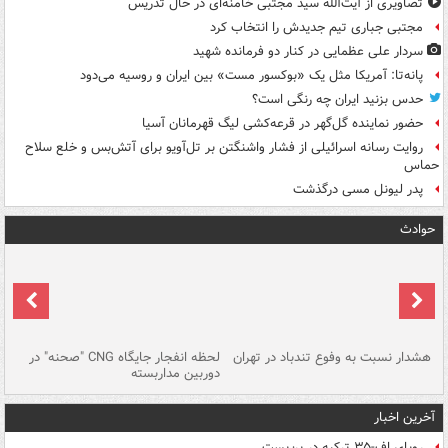
تصاویری از آیت‌الله سید مجتبی خامنه‌ای در حال تدریس
مجتبی جباری تیم جدیدش را انتخاب کرد
سردار علی عظمایی در کنار دو فرمانده شهید
پانه‌تا: آمریکا مثل یک «بوکسور مست» بین ایران و روسیه می‌دود
حدس بزنید ایران چه رنگی است؟
حضور نماینده گل‌گهر در قرعه‌کشی لیگ قهرمانان آسیا
روایت رسانه اسرائیلی از فشار واشنگتن بر تل‌آویو برای آتش‌بس و خلع سلاح
حماس
پدر لیونل مسی درگذشت
حوادث
ای
هشدار نسبت به وفوع تندباد در تهران
لحظه انفجار جایگاه CNG "صحنه" در
دس
دوربین مداربسته
ات
آخرین اخبار
رویای اف-۳۵ ترکیه در بن‌بست