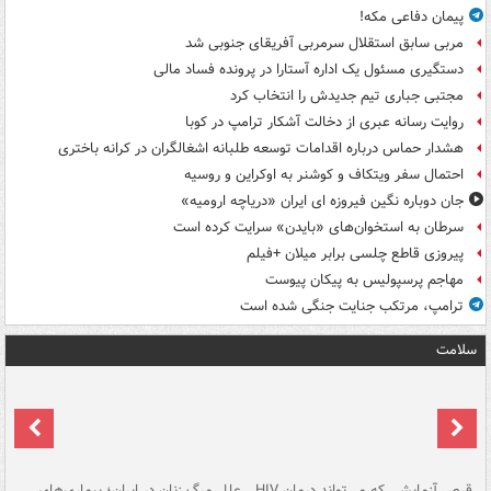
پیمان دفاعی مکه!
مربی سابق استقلال سرمربی آفریقای جنوبی شد
دستگیری مسئول یک اداره آستارا در پرونده فساد مالی
مجتبی جباری تیم جدیدش را انتخاب کرد
روایت رسانه عبری از دخالت آشکار ترامپ در کوبا
هشدار حماس درباره اقدامات توسعه طلبانه اشغالگران در کرانه باختری
احتمال سفر ویتکاف و کوشنر به اوکراین و روسیه
جان دوباره نگین فیروزه ای ایران «دریاچه ارومیه»
سرطان به استخوان‌های «بایدن» سرایت کرده است
پیروزی قاطع چلسی برابر میلان +فیلم
مهاجم پرسپولیس به پیکان پیوست
ترامپ، مرتکب جنایت جنگی شده است
سلامت
ر
قرص آزمایشی که می‌تواند درمان HIV
علل مرگ زنان در ایران؛ بیماری‌های
تن