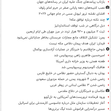
بازتاب پیامدهای جنگ علیه ایران در رسانه‌های جهان
نصب کتیبه‌های دهه پایانی صفر در حرم امام رئوف
افشای نقشه ترور لیونل مسی در جام جهانی ۲۰۲۶
چند نکته درباره توافق مکه!
دبل درگاهی در شب توقف استانداردلیژ
ثبت ۲ میلیون و ۹۲۰ هزار تردد در مرز مهران طی ایام اربعین
یمن: تشکیل ائتلاف مانع مجازات عربستان بخاطر جنایاتش نمی‌شود
فیدان: ایران هدف پیمان دفاعی مکه نیست
شوخی حاج‌قاسم با خبرنگار در عملیات آزادسازی بوکمال
امیرحسین طاهری راهی پرسپولیس شد
طعنه همتی به وزیر خزانه داری آمریکا
هافبک آلومینیوم پرسپولیسی شد
یونان به دنبال گسترش حضور نظامی در خلیج فارس
زخمی شدن ۴ شهروند یمنی در حمله مزدوران سعودی
زخمی شدن ۳ نظامی لبنانی در زوطر غربی
عکاسان و خبرنگاران در دفاع مقدس
ورود فرمانده تروریست‌های آمریکایی به تل‌آویو
آغاز تحقیقات سازمان ملل درباره جاسوسی کارمندش برای اسرائیل
مسیر درآمدزایی فراموش شده لیگ برتری‌ها