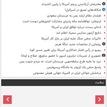
معترضان آرژانتینی پرچم آمریکا را پایین کشیدند
شکاف‌های عمیق در اسرائیل!
هشدار مقام ارشد یمن به عربستان سعودی
اردوغان: توافقنامه مکه پذیرای مشارکت کشورهای دوست است
ادعای بسنت درباره توافق ایران و آمریکا
نتایج آزمون مدارس سمپاد اعلام شد
تاثیرات منفی جنگ علیه ایران بر بازار کار آمریکا
رونمایی از مختصات جدید تنگۀ هرمز
روبیو در رأس فشار حداکثری آمریکا برای تغییر مسیر کوبا
تصویری از تمرینات ترابزون اسپور با حضور ساویچ، صلاح و اونانا
نبرد ما علیه طرح سلطه‌جویی عربستان است، نه مردم جنوب یمن
پاسخ منفی یک لژیونر به باشگاه پرسپولیس
درخشش جوانان ایران در المپیاد جهانی هوش مصنوعی
سلامت
ت