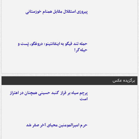
پیروزی استقلال مقابل همنام خوزستانی
حمله تند فیگو به اینفانتینو: دروغگو، پَست‌ و
حیله‌گر!
برگزیده عکس
پرچم سیاه بر فراز گنبد حسینی همچنان در اهتزاز
است
حرم امیرالمومنین محیای آخر صفر شد