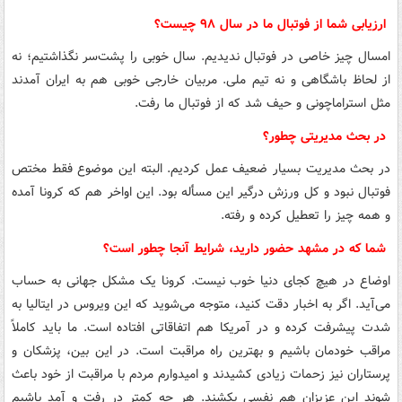
ارزیابی شما از فوتبال ما در سال ۹۸ چیست؟
امسال چیز خاصی در فوتبال ندیدیم. سال خوبی را پشت‌سر نگذاشتیم؛ نه
از لحاظ باشگاهی و نه تیم ملی. مربیان خارجی خوبی هم به ایران آمدند
مثل استراماچونی و حیف شد که از فوتبال ما رفت.
در بحث مدیریتی چطور؟
در بحث مدیریت بسیار ضعیف عمل کردیم. البته این موضوع فقط مختص
فوتبال نبود و کل ورزش درگیر این مسأله بود. این اواخر هم که
کرونا
آمده
و همه چیز را تعطیل کرده و رفته.
شما که در مشهد حضور دارید، شرایط آنجا چطور است؟
اوضاع در هیچ کجای دنیا خوب نیست.
کرونا
یک مشکل جهانی به حساب
می‌آید. اگر به اخبار دقت کنید، متوجه می‌شوید که این ویروس در ایتالیا به
شدت پیشرفت کرده و در آمریکا هم اتفاقاتی افتاده است. ما باید کاملاً
مراقب خودمان باشیم و بهترین راه مراقبت است. در این بین، پزشکان و
پرستاران نیز زحمات زیادی کشیدند و امیدوارم مردم با مراقبت از خود باعث
شوند این عزیزان هم نفسی بکشند. هر چه کمتر در رفت و آمد باشیم