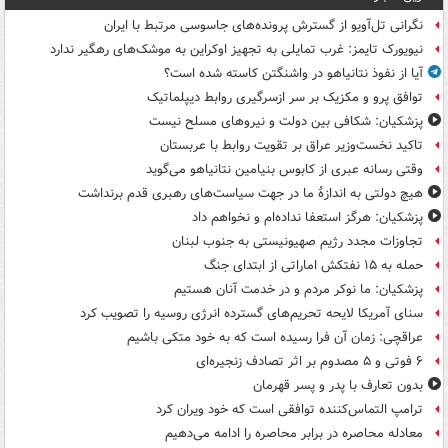
نگرانی تل‌آویو از گسترش پرونده‌های جاسوسی مرتبط با ایران
نیویورک تایمز: غرب تمایلی به تجهیز اوکراین به موشک‌های رهگیر ندارد
آیا از نفوذ نتانیاهو در واشنگتن کاسته شده است؟
توافق پرو و مکزیک بر سر ازسرگیری روابط دیپلماتیک
پزشکیان: شکافی بین دولت و نیروهای مسلح نیست
تاکید نخست‌وزیر عراق بر تقویت روابط با عربستان
وقتی رسانه عبری از کابوس بنیامین نتانیاهو می‌گوید
هیچ دولتی به اندازۀ ما در جهت سیاست‌های رهبری قدم برنداشت
پزشکیان: هرگز استعفا نداده‌ام و نخواهم داد
تجاوزات مجدد رژیم صهیونیستی به جنوب لبنان
حمله به ۱۵ نفتکش‌ اماراتی از ابتدای جنگ
پزشکیان: ما نوکر مردم و در خدمت آنان هستیم
سنای آمریکا لایحه تحریم‌های گسترده انرژی روسیه را تصویب کرد
عراقچی: زمان آن فرا رسیده است که به خود متکی باشیم
۶ فوتی و ۵ مصدوم بر اثر تصادف زنجیره‌ای
بدون تعارف با پدر و پسر قهرمان
ترامپ التماس‌کننده توافقی است که خود ویران کرد
معادله محاصره در برابر محاصره را ادامه می‌دهیم