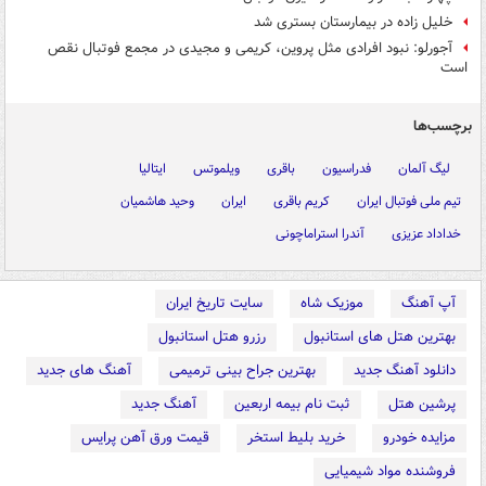
خلیل زاده در بیمارستان بستری شد
آجورلو: نبود افرادی مثل پروین، کریمی و مجیدی در مجمع فوتبال نقص
است
برچسب‌ها
لیگ آلمان
فدراسیون
باقری
ویلموتس
ایتالیا
تیم ملی فوتبال ایران
کریم باقری
ایران
وحید هاشمیان
خداداد عزیزی
آندرا استراماچونی
آپ آهنگ
موزیک شاه
سایت تاریخ ایران
بهترین هتل های استانبول
رزرو هتل استانبول
دانلود آهنگ جدید
بهترین جراح بینی ترمیمی
آهنگ های جدید
پرشین هتل
ثبت نام بیمه اربعین
آهنگ جدید
مزایده خودرو
خرید بلیط استخر
قیمت ورق آهن پرایس
فروشنده مواد شیمیایی