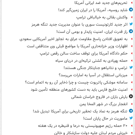
تحریم‌های جدید ضد ایرانی آمریکا
شاید روسیه، آمریکا را در ایران زمین‌گیر کند!
واکنش بقائی به خیالبافی ترامپ
اثر جدید کارتونیست سوری با عنوان مدیریت جدید تنگه هرمز
راز قدرت ایران، امنیت پایدار و بومی آن است!
به تعویق افتادن پاسخ مقاومت عراق به تجاوز اخیر آمریکایی سعودی
اظهارات وزیر خزانه‌داری آمریکا با مواضع قبلی وی متناقض است
حکم دادگاه آمریکا برای توقف ساخت سالن رقص ترامپ
حمله پهپادی به کشتی ترکیه‌ای در دریای سیاه
ترامپ و نتانیاهو جنایتکار جنگی هستند!
میزبانی استقلال در آسیا به امارات می‌رسد؟
سامانه موشکی پاتریوت چیست و چرا ذخایر آن رو به اتمام است؟
امنیت خلیج فارس باید به دست کشورهای منطقه تأمین شود
بارش باران در فاروج خراسان شمالی
انفجار بزرگ در شهر المخا یمن
تنگه هرمز به نماد یک تحقیر تاریخی برای آمریکا تبدیل شد!
ماموریت در حال پایان است!
۲۰ حمله رژیم صهیونیستی به درعا و قنیطره در یک هفته
خیزش مردم لبنان علیه دولت سازشکار و خائن