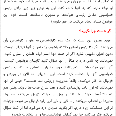
احتمالی آینده فدراسیون رأی می‌دهند و او را تأیید می‌کنند، خود به خود از
او توقع دارند که به آنها کمک کند. این به نوعی زیر دِین رفتن رئیس
فدراسیون مقابل رؤسای هیأت‌ها و مدیران باشگاه‌ها است. خود این
موضوع فساد ایجاد می‌کند. باز هم بگویم؟
اگر هست چرا نگویید؟
مورد بعدی این است که یک عده
کارناشناس
به عنوان کارشناس رأی
می‌دهند. اگر ۳۱ رئیس استان داشته باشیم، یک نفر از آنها فوتبالی نیست.
بدون اغراق بگویم، شاید اگر از همه آنها اسم لیگ آلمان را سؤال کنید،
نمی‌دانند چه نامی دارد یا مثلاً از آنها سؤال کنید کاپیتان
یوونتوس
کیست.
آنها این موضوعات را نمی‌دانند چون مدیران انتصابی هستند و رئیس
فدراسیون آنها را انتخاب کرده است.
این مدیرانی که الان در ورزش و
فوتبال ما کار می‌کنند، واقعاً مدیریت ورزشی بلد هستند؟ خیلی از آنها
نمی‌دانند که اول باید پول‌سازی کنند و بعد سراغ هزینه‌ها بروند. وقتی هم
که باشگاه‌ها دولتی هستند و پول را دولت تزریق می‌کند، همان‌ها
مدیرعامل انتخاب می‌کنند و با لابی و لابی‌گری وارد فوتبال می‌شوند. جزئیات
از این مشکلات زیاد دارم. اگر بگویم سرتان درد می‌گیرد اما از شما سؤال
می‌کنم فکر می‌کنید چرا نمی‌گذارند فوتبالیست‌ها وارد انتخابات شوند؟