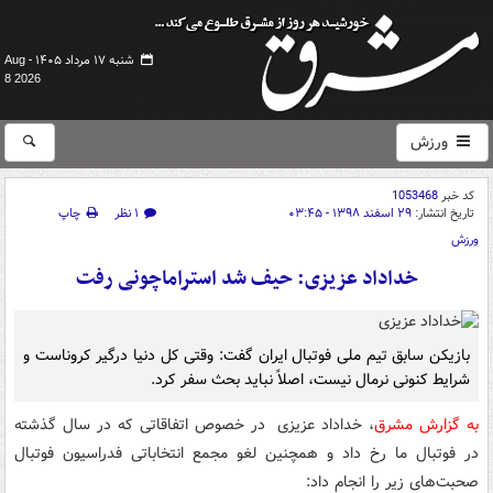
شنبه ۱۷ مرداد ۱۴۰۵ -
Aug
8 2026
ورزش
کد خبر
1053468
تاریخ انتشار:
۲۹ اسفند ۱۳۹۸ - ۰۳:۴۵
۱ نظر
چاپ
ورزش
خداداد عزیزی: حیف شد استراماچونی رفت
بازیکن سابق تیم ملی فوتبال ایران گفت: وقتی کل دنیا درگیر کروناست و
شرایط کنونی نرمال نیست، اصلاً نباید بحث سفر کرد.
به گزارش مشرق
، خداداد عزیزی
در خصوص اتفاقاتی که در سال گذشته
در فوتبال ما رخ داد و همچنین لغو مجمع انتخاباتی فدراسیون فوتبال
صحبت‌های زیر را انجام داد: