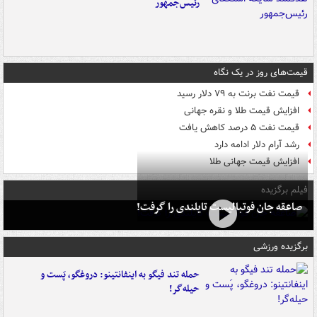
رئیس‌جمهور
قیمت‌های روز در یک نگاه
قیمت نفت برنت به ۷۹ دلار رسید
افزایش قیمت طلا و نقره جهانی
قیمت نفت ۵ درصد کاهش یافت
رشد آرام دلار ادامه دارد
افزایش قیمت جهانی طلا
فیلم برگزیده
صاعقه جان فوتبالیست تایلندی را گرفت!
برگزیده ورزشی
حمله تند فیگو به اینفانتینو: دروغگو، پَست‌ و
حیله‌گر!