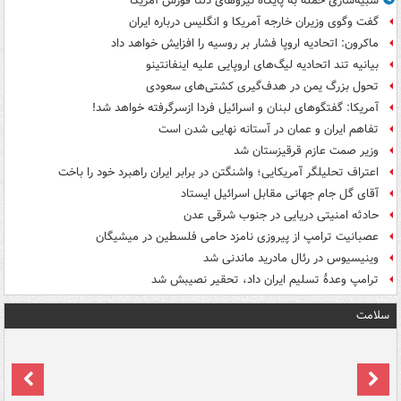
شبیه‌سازی حمله به پایگاه نیروهای دلتا فورس آمریکا
گفت وگوی وزیران خارجه آمریکا و انگلیس درباره ایران
ماکرون: اتحادیه اروپا فشار بر روسیه را افزایش خواهد داد
بیانیه تند اتحادیه لیگ‌های اروپایی علیه اینفانتینو
تحول بزرگ یمن در هدف‌گیری کشتی‌های سعودی
آمریکا: گفتگوهای لبنان و اسرائیل فردا ازسرگرفته خواهد شد!
تفاهم ایران و عمان در آستانه نهایی شدن است
وزیر صمت عازم قرقیزستان شد
اعتراف تحلیلگر آمریکایی؛ واشنگتن در برابر ایران راهبرد خود را باخت
آقای گل جام جهانی مقابل اسرائیل ایستاد
حادثه امنیتی دریایی در جنوب شرقی عدن
عصبانیت ترامپ از پیروزی نامزد حامی فلسطین در میشیگان
وینیسیوس در رئال مادرید ماندنی شد
ترامپ وعدۀ تسلیم ایران داد، تحقیر نصیبش شد
سلامت