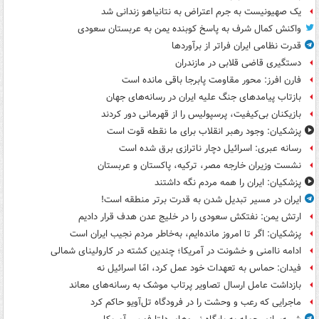
یک صهیونیست به جرم اعتراض به نتانیاهو زندانی شد
واکنش کمال شرف به پاسخ کوبنده یمن به عربستان سعودی
قدرت نظامی ایران فراتر از برآوردها
دستگیری قاضی قلابی در مازندران
فارن افرز: محور مقاومت پابرجا باقی مانده است
بازتاب پیامدهای جنگ علیه ایران در رسانه‌های جهان
بازیکنان بی‌کیفیت، پرسپولیس را از قهرمانی دور کردند
پزشکیان: وجود رهبر انقلاب برای ما نقطه قوت است
رسانه عبری: اسرائیل دچار ناترازی برق شده است
نشست وزیران خارجه مصر، ترکیه، پاکستان و عربستان
پزشکیان: ایران را همه مردم نگه داشتند
ایران در مسیر تبدیل شدن به قدرت برتر منطقه است!
ارتش یمن: نفتکش سعودی را در خلیج عدن هدف قرار دادیم
پزشکیان: اگر تا امروز مانده‌ایم، به‌خاطر مردم نجیب ایران است
ادامه ناامنی و خشونت در آمریکا؛ چندین کشته در کارولینای شمالی
فیدان: حماس به تعهدات خود عمل کرد، امّا اسرائیل نه
بازداشت عامل ارسال تصاویر پرتاب موشک به رسانه‌های معاند
ماجرایی که رعب و وحشت را در فرودگاه تل‌آویو حاکم کرد