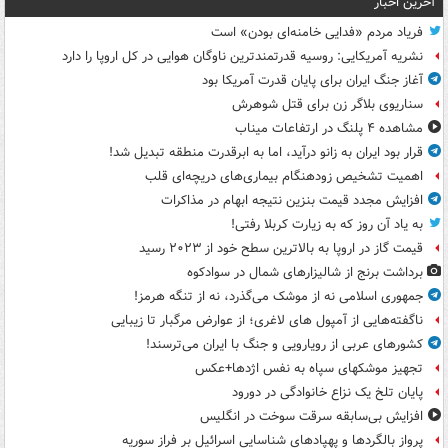
آخرین اخبار
فریاد مردم «فدایی خامنه‌ای بودن» است
نشریه آمریکایی: روسیه قدرتمندترین ناوگان هوایی در کل اروپا را دارد
آغاز جنگ ایران برای پایان قدرت آمریکا بود
سناریوی بلاگر زن برای قتل شوهرش
مشاهده ۴ پلنگ در ارتفاعات میناب
قرار بود ایران به زانو درآید، اما به ابرقدرت منطقه تبدیل شد!
اهمیت تشخیص زودهنگام بیماری‌های دریچه‌ای قلب
افزایش مجدد قیمت بنزین نتیجه ابهام در مذاکرات
به یاد آن روز که به زیارت کربلا رفتی!
قیمت گاز در اروپا به بالاترین سطح خود از ۲۰۲۳ رسید
برداشت برنج از شالیزارهای شمال در سوادکوه
جمهوری اسلامی نه از موشک می‌گذرد، نه از تنگه هرمز!
ناگفته‌هایی از آمپول های لاغری؛ از عوارض مرگبار تا زیبایی
کشورهای عربی از رویارویی و جنگ با ایران می‌ترسند!
تجهیز موشکهای سپاه به نفس اژدها+عکس
پایان تلخ یک نزاع خانوادگی در دورود
افزایش بی‌سابقه سرقت سوخت در انگلیس
پرواز بالگردها و پهپادهای شناسایی اسرائیل بر فراز سوریه