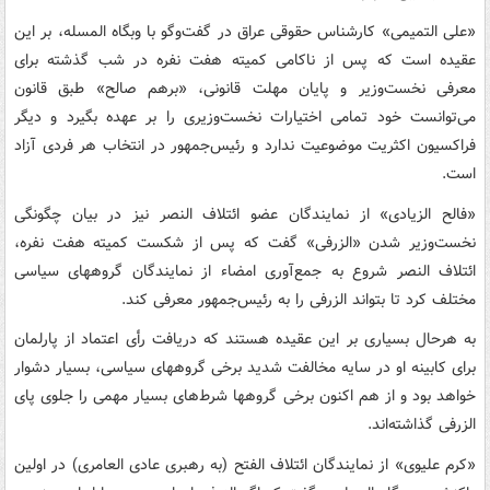
«علی التمیمی» کارشناس حقوقی عراق در گفت‌وگو با وبگاه المسله، بر این
عقیده است که پس از ناکامی کمیته هفت نفره در شب گذشته برای
معرفی نخست‌وزیر و پایان مهلت قانونی، «برهم صالح» طبق قانون
می‌توانست خود تمامی اختیارات نخست‌وزیری را بر عهده بگیرد و دیگر
فراکسیون اکثریت موضوعیت ندارد و رئیس‌جمهور در انتخاب هر فردی آزاد
است.
«فالح الزیادی» از نمایندگان عضو ائتلاف النصر نیز در بیان چگونگی
نخست‌وزیر شدن «الزرفی» گفت که پس از شکست کمیته هفت نفره،
ائتلاف النصر شروع به جمع‌آوری امضاء از نمایندگان گروههای سیاسی
مختلف کرد تا بتواند الزرفی را به رئیس‌جمهور معرفی کند.
به هرحال بسیاری بر این عقیده هستند که دریافت رأی اعتماد از پارلمان
برای کابینه او در سایه مخالفت شدید برخی گروههای سیاسی، بسیار دشوار
خواهد بود و از هم اکنون برخی گروهها شرط‌های بسیار مهمی را جلوی پای
الزرفی گذاشته‌اند.
«کرم علیوی» از نمایندگان ائتلاف الفتح (به رهبری عادی العامری) در اولین