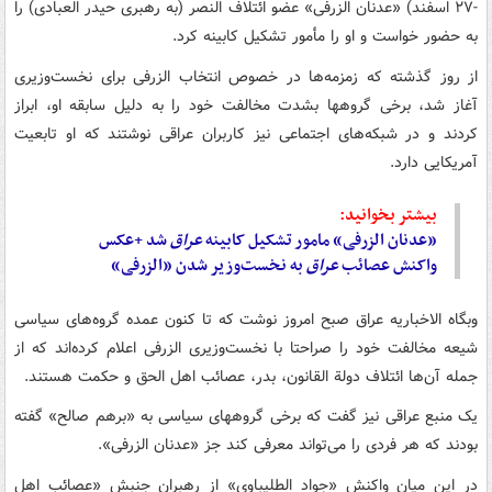
-۲۷ اسفند) «عدنان الزرفی» عضو ائتلاف النصر (به رهبری حیدر العبادی) را
به حضور خواست و او را مأمور تشکیل کابینه کرد.
از روز گذشته که زمزمه‌ها در خصوص انتخاب الزرفی برای نخست‌وزیری
آغاز شد، برخی گروهها بشدت مخالفت خود را به دلیل سابقه او، ابراز
کردند و در شبکه‌های اجتماعی نیز کاربران عراقی نوشتند که او تابعیت
آمریکایی دارد.
بیشتر بخوانید:
«عدنان الزرفی» مامور تشکیل کابینه
عراق
شد +عکس
واکنش عصائب
عراق
به نخست‌وزیر شدن «الزرفی»
وبگاه الاخباریه عراق صبح امروز نوشت که تا کنون عمده گروه‌های سیاسی
شیعه مخالفت خود را صراحتا با نخست‌وزیری الزرفی اعلام کرده‌اند که از
جمله آن‌ها ائتلاف دولة القانون، بدر، عصائب اهل الحق و حکمت هستند.
یک منبع عراقی نیز گفت که برخی گروههای سیاسی به «برهم صالح» گفته‌
بودند که هر فردی را می‌تواند معرفی کند جز «عدنان الزرفی».
در این میان واکنش «جواد الطلیباوی» از رهبران جنبش «عصائب اهل