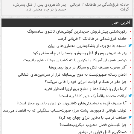
شته
حادثه غرق‌شدگی در طاقانک ۲ قربانی
پدر شاهرودی پس از قتل پسرش،
دس
گرفت
جسد را در چاه مخفی کرد
آخرین اخبار
رکوردشکنی پیش‌فروش جدیدترین گوشی‌های تاشوی سامسونگ
حادثه غرق‌شدگی در طاقانک ۲ قربانی گرفت
مسجد جامع یزد، از باشکوه‌ترین معماری‌های ایران
پدر شاهرودی پس از قتل پسرش، جسد را در چاه مخفی کرد
دردسر همزمان آمریکا و اوکراین با ته کشیدن موشک های پاتریوت
آثار مخرب مصرف الکل و سیگار در بروز بیماری‌ها
اذعان رسانه صهیونیست به موج بی‌سابقه فرار از سرزمین‌های اشغالی
چرا مغز در هنگام خواب، انرژی خود را خالی می‌کند؟
گرما برای پالایشگاه‌ها و منابع برق اروپا اضطرار آفرید
ایالات متحده واقعاً یک «ببر کاغذی» است!
آیا مصرف قهوه و نوشیدنی‌های کافئین‌دار در دوران بارداری مجاز است؟
توقف طولانی کامیون‌ها پشت مرز؛ صورت‌حساب سنگینی که به اقتصاد می‌رسد
حماقت ترامپ با ذخایر انرژی جهان چه کرد؟
چرا تابستان فصل محبوب میکروب‌هاست؟
دستگیری قاتل فراری در نوشهر