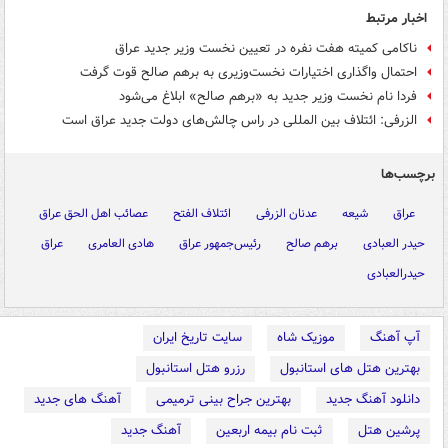
اخبار مرتبط
ناکامی کمیته هفت نفره در تعیین نخست وزیر جدید عراق
احتمال واگذاری اختیارات نخست‌وزیری به برهم صالح قوت گرفت
فردا نام نخست وزیر جدید به «برهم صالح» ابلاغ می‌شود
الزرفی: ائتلاف بین المللی در راس چالش‌های دولت جدید عراق است
برچسب‌ها
عراق
شیعه
عدنان الزرفی
ائتلاف الفتح
عصائب اهل الحق عراق
حیدر العبادی
برهم صالح
رئیس‌جمهور عراق
هادی العامری
عراق
حیدرالعبادی
آپ آهنگ
موزیک شاه
سایت تاریخ ایران
بهترین هتل های استانبول
رزرو هتل استانبول
دانلود آهنگ جدید
بهترین جراح بینی ترمیمی
آهنگ های جدید
پرشین هتل
ثبت نام بیمه اربعین
آهنگ جدید