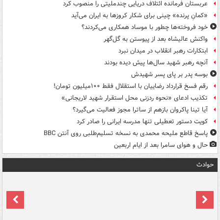
عربستان فرمانده ائتلاف دریایی چندملیتی را منصوب کرد
«کمانِ پرنده» چینی برای شکار کروزها به ایران می‌آید
خود فروخته‌ها چطور با موساد همکاری می‌کردند؟
واکنش عالیشاه بعد از پیوستن به گل‌گهر
ابتکارات رهبر انقلاب در میدان نبرد
آنچه رهبر شهید سال‌ها پیش دیده بودند
بوسه‌ پدر بر پای پسر شهیدش
رقم فسخ قرارداد رضاییان با استقلال فقط ۱۰۰میلیون تومان!
تکذیب ادعای «نحوه ردزنی محل استقرار شهید لاریجانی»
آیا تینا پاکروان بازهم از ساترا مجوز فعالیت می‌گیرد؟
کویت دستور تعطیلی تنها مدرسه ایرانی را صادر کرد
پاسخ قاطع ملیحه محمدی به نسخه تسلیم‌طلبی روی آنتن BBC
حال و هوای سامرا بعد از ایام اربعین
حوادث