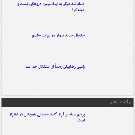
حمله تند فیگو به اینفانتینو: دروغگو، پَست‌ و
حیله‌گر!
جنجال جدید نیمار در برزیل +فیلم
رامین رضاییان رسماً از استقلال جدا شد
برگزیده عکس
پرچم سیاه بر فراز گنبد حسینی همچنان در اهتزاز
است