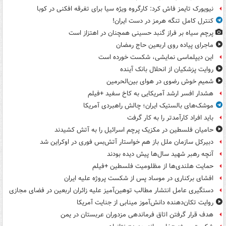
نیویورک تایمز فاش کرد: کارگروه ویژه سیا برای تفرقه افکنی در کوبا
کنترل کامل تنگه هرمز در دست ایران!
پرچم سیاه بر فراز گنبد حسینی همچنان در اهتزاز است
ماجرای پیاده روی اربعین حاج رمضان
این دیپلماسی نمایشی، شکست خورده است
روایت پزشکیان از انحلال بانک آینده
شمیم خوش رضوی در هوای بین‌الحرمین
هشدار افسر ارشد آمریکایی به کاخ سفید +فیلم
موشک‌های بالستیک ایران؛ چالش راهبردی آمریکا
باید افراد کارآمدتر را به کار گرفت
حامیان فلسطین در مکزیک پرچم اسرائیل را به آتش کشیدند
دبیرکل سازمان ملل باز هم خواستار آتش‌بس فوری در اوکراین شد
آنچه رهبر شهید سال‌ها پیش دیده بودند
حمایت هلندی‌ها از مظلومیت فلسطین +فیلم
افشای برکناری در موساد پس از شکست پروژه علیه ایران
دستگیری عامل انتشار مطالب توهین‌آمیز علیه زائران اربعین در فضای مجازی
روایت تکان‌دهنده دانش‌آموز مینابی از جنایت آمریکا
هدف قرار گرفتن اتاق‌ فرماندهی مزدوران عربستان در یمن