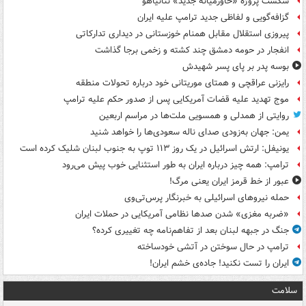
شکست پروژه «خاورمیانه جدید» نتانیاهو
گزافه‌گویی و لفاظی جدید ترامپ علیه ایران
پیروزی استقلال مقابل همنام خوزستانی در دیداری تدارکاتی
انفجار در حومه دمشق چند کشته و زخمی برجا گذاشت
بوسه‌ پدر بر پای پسر شهیدش
رایزنی عراقچی و همتای موریتانی خود درباره تحولات منطقه
موج تهدید علیه قضات آمریکایی پس از صدور حکم علیه ترامپ
روایتی از همدلی و همسویی ملت‌ها در مراسم اربعین
یمن: جهان به‌زودی صدای ناله سعودی‌ها را خواهد شنید
یونیفل: ارتش اسرائیل در یک روز ۱۱۳ توپ به جنوب لبنان شلیک کرده است
ترامپ: همه چیز درباره ایران به طور استثنایی خوب پیش می‌رود
عبور از خط قرمز ایران یعنی مرگ!
حمله نیروهای اسرائیلی به خبرنگار پرس‌تی‌وی
«ضربه مغزی» شدن صدها نظامی آمریکایی در حملات ایران
جنگ در جبهه لبنان بعد از تفاهم‌نامه چه تغییری کرده؟
ترامپ در حال سوختن در آتشی خودساخته
ایران را تست نکنید! جاده‌ی خشم ایران!
سلامت