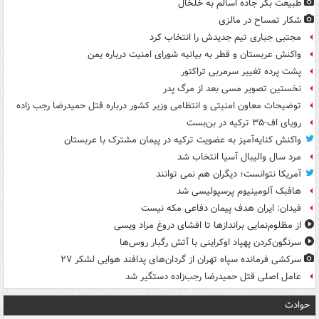
طبیعت بکر جاده اسالم به خلخال
شکار تمساح در مالزی
مجتبی جباری تیم جدیدش را انتخاب کرد
واکنش عربستان و قطر به بیانیه شورای امنیت درباره یمن
پشت پرده تغییر سرمربی تراکتور
نخستین تصویر مسی بعد از مرگ پدر
توضیحات معاون امنیتی و انتظامی وزیر کشور درباره قتل حمیدرضا رجب زاده
رویای اف-۳۵ ترکیه در بن‌بست
واکنش کنایه‌آمیز به عضویت ترکیه در پیمان مشترک با عربستان
مرد سال والیبال آسیا انتخاب شد
آمریکا نتوانست؛ دیگران هم نمی توانند
هافبک آلومینیوم پرسپولیسی شد
فیدان: ایران هدف پیمان دفاعی مکه نیست
از مظلوم‌نمایی براندازها تا افشای دروغ مراد ویسی
سرنگون‌کردن پهپاد اوکراینی با آتش رگبار روس‌ها
سرکشی فرمانده سپاه تهران از گردان‌های پدافند هوایی لشکر ۲۷
عامل اصلی قتل حمیدرضا رجب‌زاده دستگیر شد
حوادث