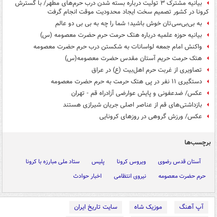
بیانیه مشترک ۳ تولیت درباره بسته شدن درب حرم‌های مطهر/ با گسترش
کرونا در کشور تصمیم سخت ایجاد محدودیت موقت انجام گرفت
به بی‌بی‌سی‌تان خوش باشید؛ شما را چه به بی بی دو عالم
بیانیه حوزه علمیه درباره هتک حرمت حرم حضرت معصومه (س)
واکنش امام جمعه لواسانات به شکستن درب حرم حضرت معصومه
هتک حرمت حریم آستان مقدس حضرت معصومه(س)
تصاویری از غربت حرم اهل‌بیت (ع) در عراق
دستگیری ۱۱ نفر در پی هتک حرمت به حرم حضرت معصومه
عکس/ ضدعفونی و پایش عوارضی آزادراه قم - تهران
بازداشتی‌های قم از عناصر اصلی جریان شیرازی هستند
عکس/ ورزش گروهی در روزهای کرونایی
برچسب‌ها
آستان قدس رضوی
ویروس کرونا
پلیس
ستاد ملی مبارزه با کرونا
حرم حضرت معصومه
نیروی انتظامی
اخبار حوادث
آپ آهنگ
موزیک شاه
سایت تاریخ ایران