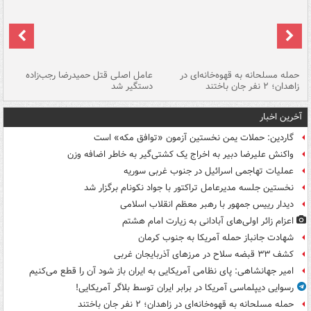
حمله مسلحانه به قهوه‌خانه‌ای در
عامل اصلی قتل حمیدرضا رجب‌زاده
گر
زاهدان؛ ۲ نفر جان باختند
دستگیر شد
نا
آخرین اخبار
گاردین: حملات یمن نخستین آزمون «توافق مکه» است
واکنش علیرضا دبیر به اخراج یک کشتی‌گیر به خاطر اضافه وزن
عملیات تهاجمی اسرائیل در جنوب غربی سوریه
نخستین جلسه مدیرعامل تراکتور با جواد نکونام برگزار شد
دیدار رییس جمهور با رهبر معظم انقلاب اسلامی
اعزام زائر اولی‌های آبادانی به زیارت امام هشتم
شهادت جانباز حمله آمریکا به جنوب کرمان
کشف ۳۳ قبضه سلاح در مرزهای آذربایجان غربی
امیر جهانشاهی: پای نظامی آمریکایی به ایران باز شود آن را قطع می‌کنیم
رسوایی دیپلماسی آمریکا در برابر ایران توسط بلاگر آمریکایی!
حمله مسلحانه به قهوه‌خانه‌ای در زاهدان؛ ۲ نفر جان باختند