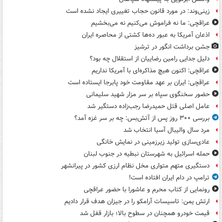
زینی‌وند: در مورد قانون حجاب تغییری ایجاد نشده است
عراقچی: ما نه فراموش می‌کنیم نه می‌بخشیم
اذعان آمریکا به عبور ده‌ها کشتی از محاصره ایران
جشن برداشت انگور در ترشیز
دلیل جدایی رامین رضاییان از استقلال چه بود؟
عراقچی: اکنون هیچ مذاکره‌ای با آمریکا نداریم
عراقچی: ایران بر عهد مقاومت خود پابرجا ایستاده است
حضور سخنگوی سپاه بر سر مزار شهید سلیمانی
عامل اصلی قتل حمیدرضا رجب‌زاده دستگیر شد
بررسی ۳۰۰ روز پس از آتش‌بس: چه بر سر غزه آمد؟
مرد سال والیبال آسیا انتخاب شد
عادی‌سازی تولید زیرزمینی در نمایش خانگی
حمله اسرائیل به شهرستان نبطیه در جنوب لبنان
دستگیری متهم متواری مخل نظام ارزی کشور در پیرانشهر
ترامپ در دام ایران افتاده است!
رونمایی از کتاب محرم و عاشورا با حضور عراقچی
ارتش یمن: تاسیسات آرامکو را در جیزان هدف قرار دادیم
قیمت خودرو همچنان در سطوح بالا؛ بازار قفل شد