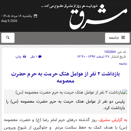
یکشنبه ۱۸ مرداد ۱۴۰۵ -
Aug 9 2026
جامعه
کد خبر
1052841
تاریخ انتشار:
۲۷ اسفند ۱۳۹۸ - ۱۳:۴۰
۱ نظر
چاپ
جامعه
بازداشت ۲ نفر از عوامل هتک حرمت به حرم حضرت
معصومه
پلیس دو نفر از عوامل هتک حرمت به حرم حضرت معصومه (س) را
بازداشت کرد.
به گزارش مشرق،
روز گذشته درهای حرم امام رضا (ع) و حضرت معصومه
(س) با هدف کمک به حفظ سلامت مردم و جلوگیری از شیوع ویروس