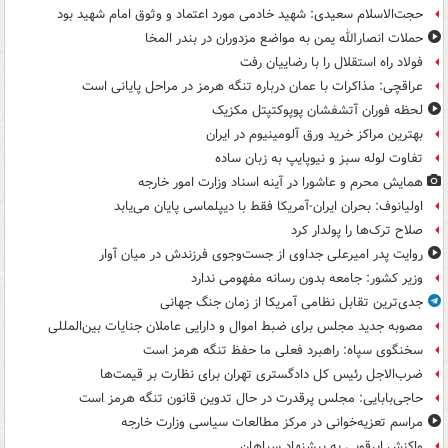
حجت‌الاسلام سعیدی: شهید خادمی مورد اعتماد و وثوق امام شهید بود
حملات انصارالله یمن به مواضع مزدوران در بندر المخا
فولاد راه استقلال را با رضاییان رفت
عراقچی: مذاکرات با عمان درباره تنگه هرمز در مراحل پایانی است
لحظه فوران آتشفشان پوپوکتپتل مکزیک
بهترین مراکز خرید ورق آلومینیوم در ایران
تفاوت لوله سبز و نیوپایپ به زبان ساده
همایش محرم و عاشورا در آینه اسناد وزارت امور خارجه
اولیانوف: بحران ایران-آمریکا فقط با دیپلماسی پایان می‌یابد
صلاح ترک‌ها را پولدار کرد
روایت پدر امیرعلی جداوی از جست‌وجوی فرزندش در میان آوار
وزیر کشور: جامعه بدون رسانه مفهومی ندارد
جدی‌ترین تقابل نظامی آمریکا از زمان جنگ جهانی
مصوبه جدید مجلس برای ضبط اموال و دارایی عاملان جنایات بین‌المللی
سخنگوی سپاه: راهبرد فعلی ما حفظ تنگه هرمز است
ضرب‌الاجل رئیس کل دادگستری تهران برای نظارت بر قیمت‌ها
حاجی‌بابایی: مجلس پرقدرت در حال تدوین قانون تنگه هرمز است
مراسم تعزیه‌خوانی در مرکز مطالعات سیاسی وزارت خارجه
واکنش ابرقویی به پیشنهاد سپاهان