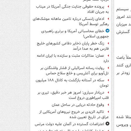
پرونده حقوقی جنایت جنگی آمریکا در میناب
ر سیستم
به جریان افتاد
ند امروز
ادعای زلنسکی درباره تامین ماهانه موشک‌های
 میزبان
رهگیر توسط آمریکا
خطای محاسباتی آمریکا و برتری راهبردی
عث گسترش
جمهوری اسلامی!
زنگ خطر پایان ذخایر دفاعی کشورهای خلیج
فارس هم به صدا درآمد
عمان: مذاکرات مثبت و سازنده با ایران ادامه
لاً باعث
دارد
ری کنند
روایت رسانه اسرائیلی از فشار واشنگتن بر
ودتر بر
تل‌آویو برای آتش‌بس و خلع سلاح حماس
سکه در آستانه بازگشت به کانال ۱۸۸ میلیون
تومان
دریادار سیاری: امروز هر خبر دقیق، تیری بر
قلب امپراطوری دروغ است
وقوع حادثه دریایی در ساحل عمان
تاکید الزیدی بر خروج نیروهای آمریکایی از
تلا شده
عراق در تاریخ تعیین شده
ض ویروس
اعتراضات گسترده در آلمان علیه دولت مرتس