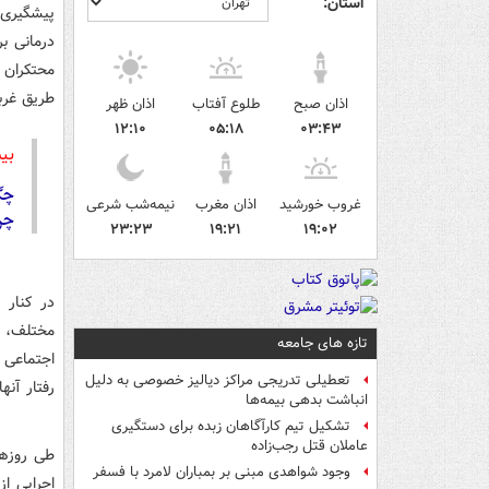
استان:
پیشگیری 
درمانی بر
محتکران م
طریق غربا
اذان صبح
طلوع آفتاب
اذان ظهر
۱۲:۱۰
۰۵:۱۸
۰۳:۴۳
بی
چگو
غروب خورشید
اذان مغرب
نیمه‌شب شرعی
چرا
۲۳:۲۳
۱۹:۲۱
۱۹:۰۲
در کنار 
مختلف، اک
تازه های جامعه
اجتماعی 
تعطیلی تدریجی مراکز دیالیز خصوصی به دلیل
رفتار آن
انباشت بدهی بیمه‌ها
تشکیل تیم کارآگاهان زبده برای دستگیری
عاملان قتل رجب‌زاده
طی روزها
وجود شواهدی مبنی بر بمباران لامرد با فسفر
اجرایی از