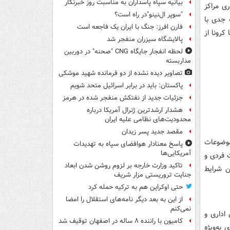
بیانیه سپاه پاسداران به مناسبت روز خبرنگار
ی مراکز
"سوپر ال‌نینو"در راه است؟
ه جدی با
فارن افرز: جنگ با ایران یک فاجعه است
کرونا از
پالایشگاه سیزران منفجر شد
لحظه انفجار جایگاه CNG "صحنه" در دوربین
مداربسته
تصاویر دیده‌ نشده از دو فرمانده شهید موشکی
پاکستان: باید در برابر اسرائیل متحد شویم
جزئیات جدید از نفتکش منفجر شده در هرمز
هشدار ارشدترین ژنرال آمریکا درباره
محدودیت‌های نظامی علیه ایران
مقصد جدید پسر زیدان
موضوعات
پاسخ معنادار هوافضای سپاه به تهدیدات
آمریکایی‌ها
ت فردی و
تاکید وزارت خارجه بر لزوم روشن شدن ابعاد
ن شرایط
جنایت تروریستی مزار شریف
حتی اوکراین هم به ترکیه حمله کرد
از این به بعد دیگر نامه‌های استقلال را امضا
نمی‌کنم
اداری و
کامیون با راننده ۸ ساله در اصفهان توقیف شد
 به‌ویژه