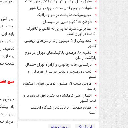
معرض بیما
سارق کابل برق بر اثر برق‌گرفتگی جان باخت
شهادت پلیس اهل سنت بلوچ در ایرانشهر
موتورسیکلت‌ها پشت درِ طرح ترافیک
این فوق ت
طوفان ۱۱۵ کیلومتری در سیستان
بچه‌هایت
مهاجرانی: شرط تداوم یارانه نقدی و کالابرگ
باید این 
اقامت در ایران است
امکان خو
تردد بیش از ۵ میلیون زائر از مرزهای اربعینی
کشور
ندهید، رو
تخلیه ۸۰ درصدی پارکینگ‌های مهران در موج
بیندازید
بازگشت زائران
شدت بیما
بازگشایی جاده چالوس و آزادراه تهران–شمال
ثبت دو زمین‌لرزه پیاپی در شرق هرمزگان و
قشم
هیچ نقطه‌
فروش بلیت ۲۱ میلیون تومانی تهران_اصفهان
رد شد
اتصال ریلی کرمانشاه به بغداد افق تازه‌ای برای
جهانپور 
غرب کشور
راه پیشگی
مهران همچنان پرترددترین گذرگاه اربعینی
است
این است 
امن‌تر ن
آپ آهنگ
موزیک شاه