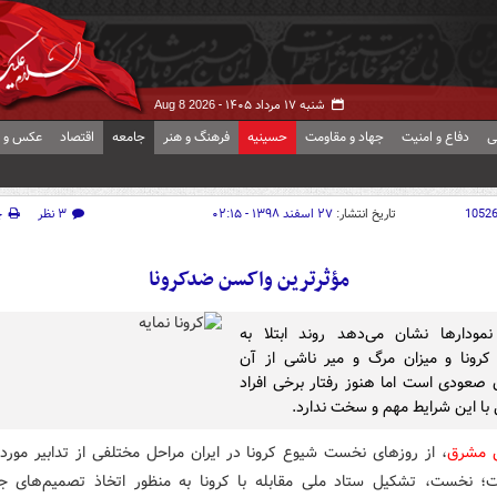
شنبه ۱۷ مرداد ۱۴۰۵ -
Aug 8 2026
ی
دفاع و امنیت
جهاد و مقاومت
حسینیه
فرهنگ و هنر
جامعه
اقتصاد
عکس و ف
1052
تاریخ انتشار:
۲۷ اسفند ۱۳۹۸ - ۰۲:۱۵
۳ نظر
چ
مؤثرترین واکسن ضدکرونا
مودارها نشان می‌دهد روند ابتلا به
رونا و میزان مرگ و میر ناشی از آن
صعودی است اما هنوز رفتار برخی افراد
با این شرایط مهم و سخت ندارد.
ش مشرق
، از روزهای نخست شیوع کرونا در ایران مراحل مختلفی از تدابیر مورد 
 نخست، تشکیل ستاد ملی مقابله با کرونا به منظور اتخاذ تصمیم‌های ج