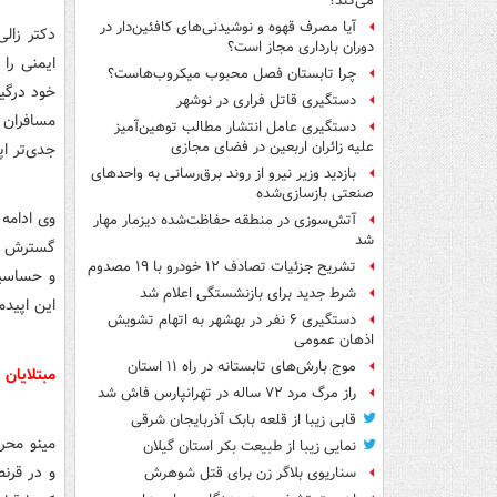
می‌کند؟
آیا مصرف قهوه و نوشیدنی‌های کافئین‌دار در
دکتر زال
دوران بارداری مجاز است؟
ایمنی را 
چرا تابستان فصل محبوب میکروب‌هاست؟
خود درگی
دستگیری قاتل فراری در نوشهر
مسافران ب
دستگیری عامل انتشار مطالب توهین‌آمیز
علیه زائران اربعین در فضای مجازی
جدی‌تر اپ
بازدید وزیر نیرو از روند برق‌رسانی به واحدهای
صنعتی بازسازی‌شده
وی ادامه 
آتش‌سوزی در منطقه حفاظت‌شده دیزمار مهار
شد
گسترش وی
تشریح جزئیات تصادف ۱۲ خودرو با ۱۹ مصدوم
و حساسیت
شرط جدید برای بازنشستگی اعلام شد
این اپیدم
دستگیری ۶ نفر در بهشهر به اتهام تشویش
اذهان عمومی
موج بارش‌های تابستانه در راه ۱۱ استان
مبتلایان 
راز مرگ مرد ۷۲ ساله در تهرانپارس فاش شد
قابی زیبا از قلعه بابک آذربایجان شرقی
مینو محر
نمایی زیبا از طبیعت بکر استان گیلان
و در قرن
سناریوی بلاگر زن برای قتل شوهرش