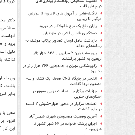
کرونا قرار ن
اهمیت تشخیص زودهنگام بیماری‌های
دریچه‌ای قلب
ناگفته‌هایی از آمپول های لاغری؛ از عوارض
مرگبار تا زیبایی
دکتر محرز
پایان تلخ یک نزاع خانوادگی در دورود
مبتلا می‌
دستگیری قاضی قلابی در مازندران
آنهاست. 
بازداشت عامل ارسال تصاویر پرتاب موشک به
برود و ح
رسانه‌های معاند
دلیل است
پورجمشیدیان: ۲ میلیون و ۸۲۸ هزار زائر
اربعین به کشور بازگشتند
نداشته با
رکوردشکنی مهران با جابه‌جایی ۲۶۶ هزار زائر در
یک روز
وی با بیا
انفجار در جایگاه CNG صحنه یک کشته و سه
مصدوم برجا گذاشت
باشند، گ
جزئیات برگزاری امتحانات نهایی معوق در
بنابر ضرو
استان‌های جنوبی
تصادف مرگبار در محور اهواز–شوش ۲ کشته
بر جای گذاشت
محرز با ب
آخرین وضعیت مصدومان شهرک شمس‌آباد
افزود: بر
اجرای پزشک خانواده در ۶۴ شهر کشور تا
این کار آ
شهریورماه