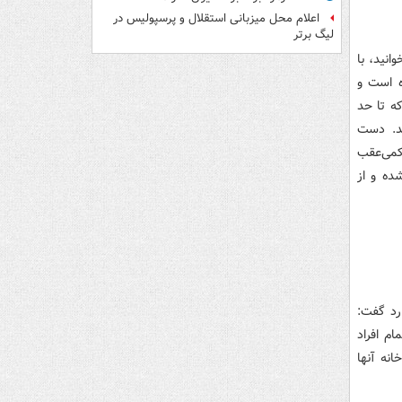
اعلام محل میزبانی استقلال و پرسپولیس در
لیگ برتر
انید، با
ه است و
که تا حد
ید. دست
 کمی‌عقب
ده و از
رد گفت:
ام افراد
نه آنها