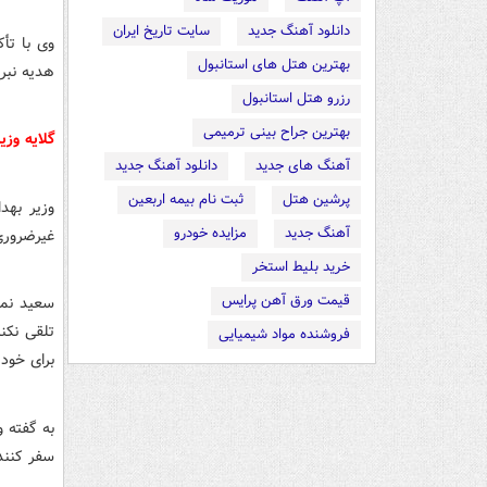
دانلود آهنگ جدید
سایت تاریخ ایران
وی با تأک
بهترین هتل های استانبول
هدیه نبری
رزرو هتل استانبول
بهترین جراح بینی ترمیمی
گلایه وز
آهنگ های جدید
دانلود آهنگ جدید
پرشین هتل
ثبت نام بیمه اربعین
وزیر بهد
آهنگ جدید
مزایده خودرو
غیرضروری
خرید بلیط استخر
قیمت ورق آهن پرایس
سعید نمک
تلقی نکن
فروشنده مواد شیمیایی
برای خود 
به گفته 
سفر کنند