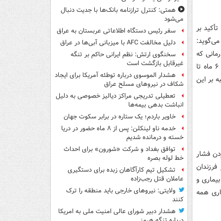
همتی: کنترل ترازنامه بانک‌ها با جدیت دنبال
می‌شود
أکید بر
سفر رئیس دستگاه اطلاعاتی عربستان به عراق
ی‌گوید:
دلیل مخالفت AFC با میزبانی آبی‌ها در عراق
مانی که
سخنگوی ارتش: نظم ایرانی حاکم بر تنگه
غیرقابل بازگشت است
برای این بیماری مطرح می‌شود، هنوز به اثبات نرسیده است. تأثیر بالینی یک دارو، بین ۶ ماه تا
هشدار الموسوی درباره توطئه آمریکا برای ایجاد
ه بر این
شکاف در نیروهای مسلح عراق
تعطیلی تدریجی مراکز دیالیز خصوصی به دلیل
انباشت بدهی بیمه‌ها
خاویر باردم؛ یک ستاره در برابر سکوت جهان
خدمه ناو لینکلن: پس از ۸ ماه حضور در دریا
خسته و درمانده‌ شدیم
توافق بغداد و شرکت «شورون» برای احداث
ردن فشار
خط لوله بصره
فرزندان
تشکیل تیم کارآگاهان زبده برای دستگیری
یماری و
عاملان قتل رجب‌زاده
ولایتی: نیروهای خارجی باید منطقه را ترک
اری همه
کنند
هشدار دبیر شورای عالی امنیت ملی به امریکا
درباره تنگه هرمز