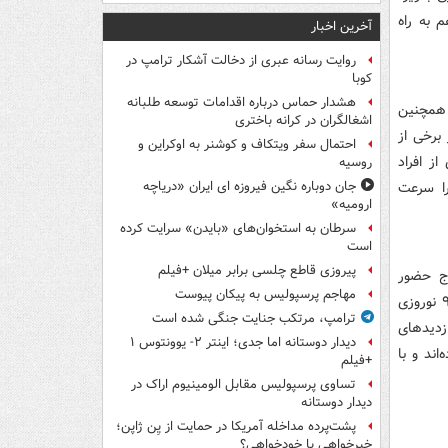
 به راه
آخرین اخبار
روایت رسانه عبری از دخالت آشکار ترامپ در
کوبا
هشدار حماس درباره اقدامات توسعه طلبانه
 همچنین
اشغالگران در کرانه باختری
برخی از
احتمال سفر ویتکاف و کوشنر به اوکراین و
ز افراد
روسیه
را سرعت
جان دوباره نگین فیروزه ای ایران «دریاچه
ارومیه»
سرطان به استخوان‌های «بایدن» سرایت کرده
است
پیروزی قاطع چلسی برابر میلان +فیلم
وج حضور
مهاجم پرسپولیس به پیکان پیوست
گروهی از افراد جامعه در بازارها بیشتر می‌شود. با اینکه با شیوع ویروس کرونا، نوروز ۹۹ نوروزی
ترامپ، مرتکب جنایت جنگی شده است
ازدیدهای
دیدار دوستانه اما جدی؛ اینتر ۲- یوونتوس ۱
اند و با
+فیلم
تساوی پرسپولیس مقابل الومینیوم اراک در
دیدار دوستانه
پشت‌پرده مداخله آمریکا در حمایت از یِن ژاپن؛
خیرخواهی یا خودخواهی؟