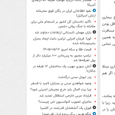
هشدار کانادا درباره عواقب تعرفه ۵۰ درصدی
آمریکا
نفوذ اطلاعاتی ایران در یگان فوق محرمانه
ارتش اسرائیل!
ج بیماری
تأکید دادستان کل کشور بر انسجام ملی برای
اقل بودن
مقابله با جنگ روانی دشمن
 مسافرت
باران مهمان تابستانی ارتفاعات دماوند شد
به همین
کوبا: فرمان اجرایی ترامپ باعث ایجاد بحران
بشردوستانه شده
سی تماس
قیمت طلا و سکه امروز ۱۴۰۵/۰۵/۱۷
ترامپ مجبور به پس‌دادن ۱۰۰ میلیارد دلار از
پول تعرفه‌ها شد
ری مبتلا
آتش سوزی مهیب یک ساختمان ۱۲ طبقه در
جاکارتا
 اگر هم
پدر لیونل مسی درگذشت
وجود شواهدی مبنی بر بمباران لامرد با فسفر
چرا بیت المال باید خرج مجرمان امنیتی شود؟
 بمانند،
قرارداد مربی خارجی استقلال تمدید شد
ماجرای تصویب کنوانسیون خزر چیست؟
 زیرا با
فوران یک آتشفشان قدرتمند در کلمبیا
ان را در
تنگه هرمز، برگ برنده ایران قدرتمند!