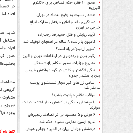
صدور ۱۰ فقره حکم قصاص برای «کلثوم
در تعطیل
اکبری»
افتاد اما
هشدار نسبت به وفوع تندباد در تهران
دستگیری باند جاعلان حرفه‌ای مدارک اتباع
خارجی در تهران
شاید عده
تأیید ربایش و قتل حمیدرضا رجب‌زاده
مشاغل آز
کامیون با راننده ۸ ساله در اصفهان توقیف شد
افراد جا
"سوپر ال‌نینو"در راه است؟
هنوز کرو
رگبار باران و رعدوبرق در ارتفاعات تهران و البرز
بخشیده‌ان
تشریح جزئیات صدور احکام بازنشستگی
تنگی انگشتر و کفش در گرما؛ واکنش طبیعی
بدن یا هشدار جدی؟
مشاهدات 
اسامی ژل‌های غیر مجاز شستشوی پوست
منتشر شد
مراقب علائم هپاتیت باشید!
متفاوت خو
باغچه‌های خانگی در کاهش خطر ابتلا به دیابت
نوروزی را
موثرند
وجود فرا
۶ فوتی و ۵ مصدوم بر اثر تصادف زنجیره‌ای
نتایج آزمون مدارس سمپاد اعلام شد
درخشش جوانان ایران در المپیاد جهانی هوش
تنها راه 