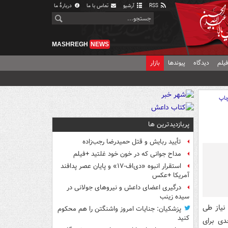
RSS
آرشیو
تماس با ما
دربارهٔ ما
MASHREGH
NEWS
یلم
دیدگاه
پیوندها
بازار
اپ
پربازدیدترین ها
تأیید ربایش و قتل حمیدرضا رجب‌زاده
مداح جوانی که در خون خود غلتید +فیلم
استقرار انبوه «دی‌اف‑۱۷» و پایان عصر پدافند
آمریکا +عکس
درگیری اعضای داعش و نیروهای جولانی در
سیده زینب
نیاز طی
پزشکیان: جنایات امروز واشنگتن را هم محکوم
کنید
دی برای