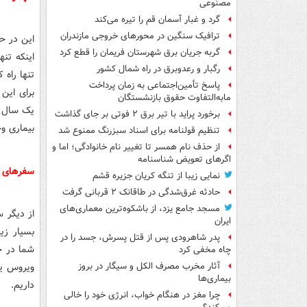
مصنوعی
گرد و غبار آسمان قم را تیره می‌کند
ترافیک سنگین در محورهای خروجی مازندران
این در ح
گربه جریان برق شهرستان فریمان را قطع کرد
اینکه تن
رگبار و رعدوبرق در راه شمال کشور
تنها راه
پاسخ تأمین‌اجتماعی به زمان پرداخت
مابه‌التفاوت حقوق بازنشستگان
یک سال زم
برخورد پراید با تیر برق ۲ فوتی بر جای گذاشت
بیماری وج
تنظیم قولنامه برای اسناد سبزرنگ ممنوع شد
از حذف نام همسر تا تغییر نام خانوادگی؛ اما و
اگرهای تعویض شناسنامه
سفرهای ن
نمایی زیبا از تنگه کریان جزیره قشم
حادثه غرق‌شدگی در طاقانک ۲ قربانی گرفت
مسجد جامع یزد، از باشکوه‌ترین معماری‌های
از دیگر س
ایران
بسیار زی
پدر شاهرودی پس از قتل پسرش، جسد را در
شما در خ
چاه مخفی کرد
ویروس یک
آثار مخرب مصرف الکل و سیگار در بروز
بیماری‌ها
داریم.
چرا مغز در هنگام خواب، انرژی خود را خالی