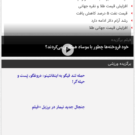
افزایش قیمت طلا و نقره جهانی
قیمت نفت ۵ درصد کاهش یافت
رشد آرام دلار ادامه دارد
افزایش قیمت جهانی طلا
فیلم برگزیده
خود فروخته‌ها چطور با موساد همکاری می‌کردند؟
برگزیده ورزشی
حمله تند فیگو به اینفانتینو: دروغگو، پَست‌ و
حیله‌گر!
جنجال جدید نیمار در برزیل +فیلم