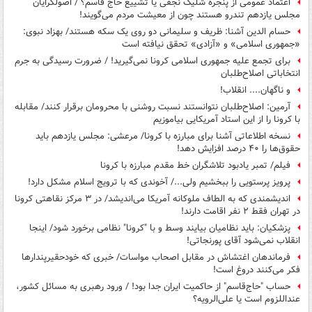
اعتماد عمومی از پنجره شلیک نجفی یا تشییع حاج قاسم؟ / اصولگرایان
مجلس یازدهم تندرو هستند چون از معیشت مردم می‌گویند!
حسام الدین آشنا: ظریف و سلیمانی دو روی یک سکه هستند/ بهزاد نبوی:
«جمهوری اسلامی» و «آزادی» تحقق نیافته است
برای تجمع علیه جمهوری اسلامی کرونا نمی‌گیرید! / ضرورت رسیدگی به جرم
انتخاباتی اصلاح‌طلبان
و ناگهان.... انقلاب!
آرمین: اصلاح‌طلبان نتوانستند نسبت روشنی با محرومان برقرار کنند/ مقابله
با کرونا را از این استاد آمریکایی بیاموزیم
نسخه اطلاعاتی آشنا برای مبارزه با کرونا/ مرعشی: مجلس یازدهم باید
حقوق‌ها را ۴۰ درصد افزایش دهد!
فیلم/ تمبر یادبود تلاشگران خط مقدم مبارزه با کرونا
پرویز پرستویی را ببخشیم ولی.../ آخوندی که با ترویج اسلام مشکل دارد!
اندیشمندی که به الطاف ملوکانه آمریکا می‌اندیشد/ در ۳ مرکز نقاهتی کرونا
در تهران فقط ۲ نفر اقامت دارند!
پزشکیان: باید نظامیان بیایند وسط و با "کرونا" نظامی برخورد شود/ اینجا
انقلاب نمی‌شود آقای پورنجاتی!
فرماندهان اغتشاش در مقابل اصحاب مواسات/ خبری که خودحقیرپندارها
فکر می‌کنند دروغ است!
حساب "حاج‌قاسم" از حاکمیت ایران جدا بود! / ورود رهبری به مسائل کشور،
عنداللزوم است یا علی‌الرویه؟