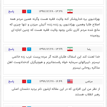
پاسخ
۱۳:۳۸ - ۱۳۹۸/۱۲/۲۸
7
12
بهزادنبوی بره خداروشکر کنه ولایت فقیه هست وگرنه همین مردم همه
اصلاح طلبا وهمین بهزادنبوی رو زنده زنده آتیش میزدن و تنها چیزی که
مانع شده مردم کاری نکنن وجود ولایت فقیه هست که چنین اجازه ای
رونمیده
پاسخ
رضا
۱۳:۴۹ - ۱۳۹۸/۱۲/۲۸
12
8
خدا لعنت کند این اسفاک طلبان فتنه گر مرده پرست غرب زده خاتمی
نیسزم ،لیبرالهای سرمایه خواه رفسنجانیزم و هوچیگران کدخدادوست اهل
مذاکره روحانی نیسزم
پاسخ
مرتضی
۱۶:۴۹ - ۱۳۹۸/۱۲/۲۸
0
1
از نظر من این افرادی که در این مقاله ازشون نام بردید دشمنان اصلی
رهبر انقلاب هستند