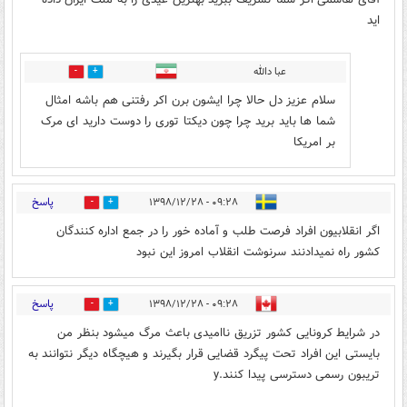
اید
عبا دالله
18
17
سلام عزیز دل حالا چرا ایشون برن اکر رفتنی هم باشه امثال
شما ها باید برید چرا چون دیکتا توری را دوست دارید ای مرک
بر امریکا
پاسخ
۰۹:۲۸ - ۱۳۹۸/۱۲/۲۸
6
33
اگر انقلابیون افراد فرصت طلب و آماده خور را در جمع اداره کنندگان
کشور راه نمیدادنند سرنوشت انقلاب امروز این نبود
پاسخ
۰۹:۲۸ - ۱۳۹۸/۱۲/۲۸
14
27
در شرایط کرونایی کشور تزریق ناامیدی باعث مرگ میشود بنظر من
بایستی این افراد تحت پیگرد قضایی قرار بگیرند و هیچگاه دیگر نتوانند به
تریبون رسمی دسترسی پیدا کنند.y