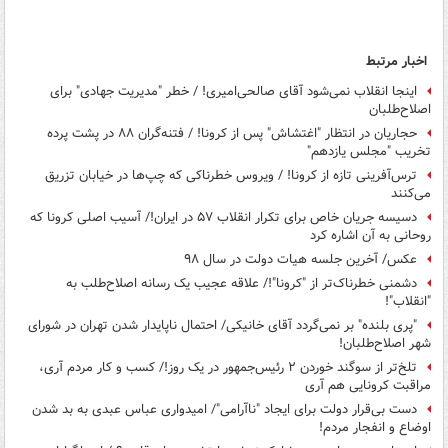
اخبار مرتبط
اینجا انقلاب نمی‌شود آقای صالحی‌امیری! / خطر "مدیریت جهادی" برای
اصلاح‌طلبان
حجاریان در انتظار "اغتشاش" پس از کرونا! / فتنه‌گران ۸۸ در پشت پرده
تخریب "مجلس یازدهم"
ترس‌آفرینی تازه از کرونا! / ویروس خطرناکی که چپ‌ها در خیابان تزریق
می‌کنند
دسیسه جریان خاص برای تکرار انقلاب ۵۷ در ایران!/ آسیب اصلی کرونا که
روحانی به آن اشاره کرد
عکس/ آخرین جلسه هیات دولت در سال ۹۸
دشمنی خطرناک‌تر از "کرونا"!/ علاقه عجیب یک رسانه اصلاح‌طلب به
"انقلاب"!
"پری بلنده" بر نمی‌گردد آقای خانیکی/ احتمال ناپایدار شدن تهران در شورای
شهر اصلاح‌طلبان!
تلخ‌تر از سوگند خوردن ۲ رئیس‌جمهور در یک روز!/ کسب و کار مردم آری،
مراقبت کرونایی هم آری
دست بی‌قرار دولت برای ایجاد "ناآرامی"/ امیدواری عباس عبدی به بد شدن
اوضاع و انفجار مردم!