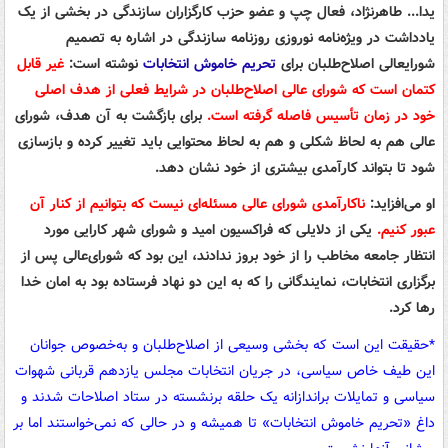
یدا... طاهرنژاد، فعال چپ و عضو حزب کارگزاران سازندگی در بخشی از یک
یادداشت در ویژه‌نامه نوروزی روزنامه سازندگی در اشاره به تصمیم
شورایعالی اصلاح‌طلبان برای
تحریم خاموش انتخابات
نوشته است:
غیر قابل
کتمان است که شورای عالی اصلاح‌طلبان در شرایط فعلی از هدف اصلی
خود در زمان تأسیس فاصله گرفته است.
برای بازگشت به آن هدف، شورای
عالی هم به لحاظ شکلی و هم به لحاظ محتوایی باید تغییر کرده و بازسازی
شود تا بتواند کارآمدی بیشتری از خود نشان دهد.
او می‌افزاید:
ناکارآمدی شورای عالی مسئله‌ای نیست که بتوانیم از کنار آن
عبور کنیم.
یکی از دلایلی که فراکسیون امید و شورای شهر کارایی مورد
انتظار جامعه مخاطب را از خود بروز ندادند، این بود که شورای‌عالی پس از
برگزاری انتخابات، نمایندگانی را که به این دو نهاد فرستاده بود به امان خدا
رها کرد.
*حقیقت این است که بخشی وسیعی از اصلاح‌طلبان و به‌خصوص جوانان
این طیف خاص سیاسی، در جریان انتخابات مجلس یازدهم قربانی شهوات
سیاسی و تمایلات براندازانه یک حلقه برنشسته در ستاد اصلاحات شدند و
داغ «تحریم خاموش انتخابات» تا همیشه و در حالی که نمی‌خواستند اما بر