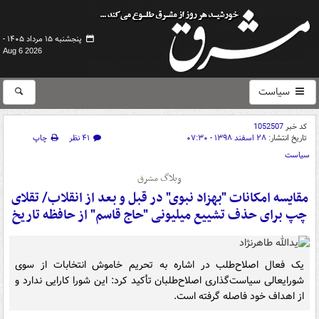
پنجشنبه ۱۵ مرداد ۱۴۰۵ -
Aug 6 2026
سیاست
کد خبر
1052507
تاریخ انتشار:
۲۸ اسفند ۱۳۹۸ - ۰۷:۳۰
۴۱ نظر
چاپ
سیاست
وبلاگ مشرق
مقایسه امکانات "بهزاد نبوی" در قبل و بعد از انقلاب/ تقلای
چپ برای حذف تشییع میلیونی "حاج قاسم" از حافظه تاریخ
یک فعال اصلاح‌طلب در اشاره به تحریم خاموش انتخابات از سوی
شورایعالی سیاست‌گذاری اصلاح‌طلبان تأکید کرد: این شورا کارایی ندارد و
از اهداف خود فاصله گرفته است.