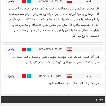
پاسخ
احمد
۲۱:۴۲ - ۱۳۹۸/۱۲/۲۸
0
2
آقا محسن هاشمی این معضلات را خانواده شما و دایی جان شما حسین
آقا مرعشی بوجود آوردید حالا با این حرفاتون به ریش مردم هم میخندید
رانتا واختلاسها و بی اعتمادیهارا خانوادها ی شما به جا گذاشت من خودم
خدا از تقصیرم بگذرد 25 سال سر کلاس های دانشگاه و مدارس کاری
بابای جنابعالی و خانوادتون را توجیه درست می کردم ولی حضار می
دونستن دروغ می گم.
پاسخ
۲۱:۴۲ - ۱۳۹۸/۱۲/۲۹
0
2
این آقا همان شریک جرم شهادت شهید رجایی و شهید باهنر است. در
دنیا با کمک بعضی حامیانتان گریختید آخرت را چکارمیکنی
پاسخ
براتی
۱۵:۳۷ - ۱۳۹۹/۰۱/۰۲
0
2
مزدروانی که انشاء الله باید محاکمه شوند.
خودرو