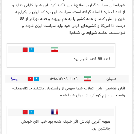
شورایعالی سیاست‌گذاری اصلاح‌طلبان تأکید کرد: این شورا کارایی ندارد و
از اهداف خود فاصله گرفته است. سیاست این بود که ایران را یکپارچه
خون و آتش کنند و همه کشور را به هم بریزند و فتنه بزرگتر از 88
درست تا امریکا و کشورهای غربی خود وارد سیاست ایران شوند و
نتوانستند. لذاشد شورایعالی شلغم!!
3
6
فتنه 88 فتنه اکــبــر بود.
پاسخ
هموطن
۱۱:۲۹ - ۱۳۹۸/۱۲/۲۸
3
17
اقای هاشمی اوایل انقلاب شما سهمی از رفسنجان داشتید حالاالحمدلله
رفسنجان سهم کوچکی از اموال شما شده...
2
6
هههه آفرین !باباش اگر خلیفه شده بود خب الان خودش
جانشین بود