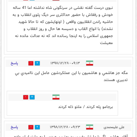
نبوی درست گفته نقشی در سرنگونی شاه نداشته اما 41 ساله
خودش و رفقاش با حضور حداکثری سر دیگ پلوی انقلاب و به
حاشیه راندن انقلابیون واقعی ( اونهایشون که تا حالا شهید
نشدند) با انواع القاب و دسیسه ها حال و روز انقلاب و
جمهوری اسلامی را به اینجا رسانده اند که نه عدالت مانده نه
معیشت
پاسخ
۰۹:۱۳ - ۱۳۹۸/۱۲/۲۸
15
28
مگه جز هاشمي و هاشميون با اين عملكردشون عامل اين نااميدي بي
تدبيري هستند
8
15
برجامو پله کردند / ملتو ذله کردند
پاسخ
علی علیمحمدی
۰۹:۲۳ - ۱۳۹۸/۱۲/۲۸
16
38
آقای هاشمی اگر شما تشریف ببرید بهترین عیدی را به ملت ایران داده