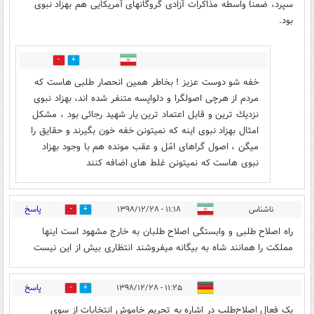
سپرد، ضمناً واسطه مذاکرات آزادی گروگانهای آمریکایی هم بهزاد نبوی
بود.
2
0
خفه شو دوست عزيز ! بخاطر همين انحصار طلبى هاست كه
مردم از هرچى اصولگرا و دلواپسه متنفر شده اند، بهزاد نبوى
نزديك ترين و قابل اعتماد ترين يار شهيد رجائى بود ، مشكل
امثال بهزاد نبوى اينه كه نميتونن خفه خون بگيرند و حقايق را
ميگن ، اصول گراهاى امّل و عقب مونده هم با وجود بهزاد
نبوى هاست كه نميتونن غلط هاى اضافه كنند
پاسخ
ناشناس
۱۱:۱۸ - ۱۳۹۸/۱۲/۲۸
4
14
راه اصلاح طلبی و وابستگی اصلاح طلبان به خارج مشهود است اینها
مملکت را همانند شاه به بیگانه میفروشند انتظاری بیش از این نیست
پاسخ
۱۱:۲۵ - ۱۳۹۸/۱۲/۲۸
4
15
یک فعال اصلاح‌طلب در اشاره به تحریم خاموش انتخابات از سوی