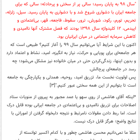
"سال ۹۸ به پایان رسید؛ سالی پر از سختی و پرحادثه؛ سالی که برای
جامعه ایران با دشواری شروع شد و با دشواری به پایان رسید. سیل، زلزله،
تحریم، تورم، رکود، شورش، ترور، سقوط، فاجعه، قهر، بی‌اعتمادی و
اپیدمی، ۱۲ کلیدواژه سال ۱۳۹۸ بودند که فصل مشترک آنها ناامیدی و
کاهش سرمایه اجتماعی در میان ایرانیان بود.
اکنون با این شرایط آیا می‌توانیم سال ۹۹ را آغاز کنیم؟ طبیعی است که
هر جامعه‌ای برای پویایی و حرکت، نیاز به انگیزه، امید، نشاط و اعتماد دارد
و بدون اینها، زندگی‌کردن حتی در میان خانواده نیز مشکل می‌شود؛ چه
رسد در جامعه‌ای پرچالش.
پس اولویت نخست ما، تزریق امید، روحیه، همدلی و یکپارچگی به جامعه
است تا بتوانیم از این همه سختی عبور کنیم."[۳]
*اینکه آقای هاشمی از روی سهو یا عمد مجبور به پیروی از منویات ستاد
اصلاحات برای تزریق ناامیدی و بی‌اعتمادی در جامعه ایرانی بوده قابل درک
است. اما ربط دادن مقولات نامرتبط و نتیجه دلبخواه گرفتن از اموراتی با
نتایج واضح؛ هرگز قابل درک نیست.
مثلا ما نمی‌دانیم محسن هاشمی چطور و با کدام اکسیر توانسته از