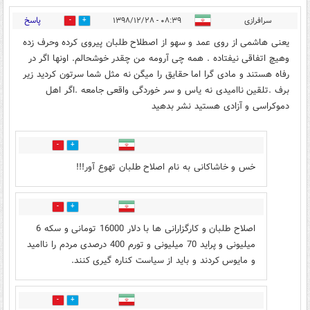
پاسخ
سرافرازی
۰۸:۳۹ - ۱۳۹۸/۱۲/۲۸
12
47
یعنی هاشمی از روی عمد و سهو از اصطلاح طلبان پیروی کرده و‌حرف زده
و‌هیچ اتفاقی نیفتاده . همه چی آرومه من چقدر خوشحالم. اونها اگر در
رفاه هستند و مادی گرا اما حقایق را میگن نه مثل شما سرتون کردید زیر
برف .تلقین ناامیدی نه یاس و سر خوردگی واقعی جامعه .اگر اهل
دموکراسی و آزادی هستید نشر بدهید
14
32
خس و خاشاکانی به نام اصلاح طلبان تهوع آور!!!
8
27
اصلاح طلبان و کارگزارانی ها با دلار 16000 تومانی و سکه 6
میلیونی و پراید 70 میلیونی و تورم 400 درصدی مردم را ناامید
و مایوس کردند و باید از سیاست کناره گیری کنند.
10
22