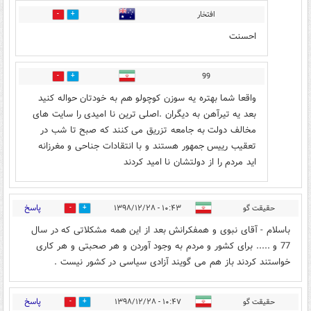
افتخار
0
0
احسنت
99
0
1
واقعا شما بهتره یه سوزن کوچولو هم به خودتان حواله کنید
بعد یه تیرآهن به دیگران .اصلی ترین نا امیدی را سایت های
مخالف دولت به جامعه تزریق می کنند که صبح تا شب در
تعقیب رییس جمهور هستند و با انتقادات جناحی و مغرزانه
اید مردم را از دولتشان نا امید کردند
پاسخ
حقیقت گو
۱۰:۴۳ - ۱۳۹۸/۱۲/۲۸
8
20
باسلام - آقای نبوی و همفکرانش بعد از این همه مشکلاتی که در سال
77 و ..... برای کشور و مردم به وجود آوردن و هر صحبتی و هر کاری
خواستند کردند باز هم می گویند آزادی سیاسی در کشور نیست .
پاسخ
حقیقت گو
۱۰:۴۷ - ۱۳۹۸/۱۲/۲۸
5
14