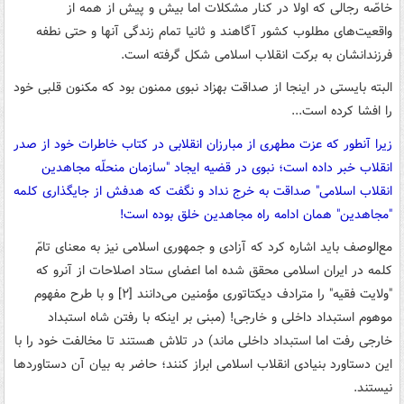
خاصّه رجالی که اولا در کنار مشکلات اما بیش و پیش از همه از
واقعیت‌های مطلوب کشور آگاهند و ثانیا تمام زندگی آنها و حتی نطفه
فرزندانشان به برکت انقلاب اسلامی شکل گرفته است.
البته بایستی در اینجا از صداقت بهزاد نبوی ممنون بود که مکنون قلبی خود
را افشا کرده است...
زیرا آنطور که عزت مطهری از مبارزان انقلابی در کتاب خاطرات خود از صدر
انقلاب خبر داده است؛ نبوی در قضیه ایجاد "سازمان منحلّه مجاهدین
انقلاب اسلامی" صداقت به خرج نداد و نگفت که هدفش از جایگذاری کلمه
"مجاهدین" همان ادامه راه مجاهدین خلق بوده است!
مع‌الوصف باید اشاره کرد که آزادی و جمهوری اسلامی نیز به معنای تامّ
کلمه در ایران اسلامی محقق شده اما اعضای ستاد اصلاحات از آنرو که
"ولایت فقیه" را مترادف دیکتاتوری مؤمنین می‌دانند [۲] و با طرح مفهوم
موهوم استبداد داخلی و خارجی! (مبنی بر اینکه با رفتن شاه استبداد
خارجی رفت اما استبداد داخلی ماند) در تلاش هستند تا مخالفت خود را با
این دستاورد بنیادی انقلاب اسلامی ابراز کنند؛ حاضر به بیان آن دستاوردها
نیستند.