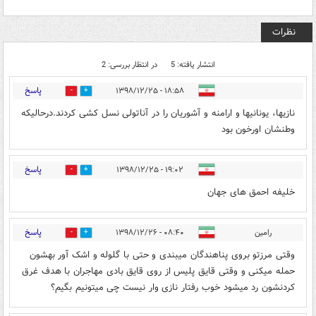
نظرات
انتشار یافته: 5
در انتظار بررسی: 2
پاسخ
۱۸:۵۸ - ۱۳۹۸/۱۲/۲۵
5
6
نازیها، یونانیها و ارامنه و آشوریان را در آناتولی نسل کشی کردند.درحالیکه
وطنشان اورخون بود
پاسخ
۱۹:۰۲ - ۱۳۹۸/۱۲/۲۵
3
9
خلیفه احمق های جهان
پاسخ
رامین
۰۸:۴۰ - ۱۳۹۸/۱۲/۲۶
1
2
وقتی مرزتو بروی پناهندگان میبندی و حتی با گلوله و اشک آور بهشون
حمله میکنی و وقتی قایق پلیس از روی قایق بادی مهاجران با هدف غرق
کردنشون رد میشود خوب رفتار نازی وار نیست چی میتونیم بگیم؟