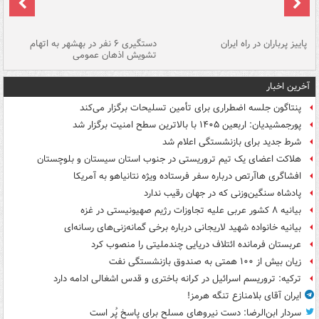
ن
پاییز پرباران در راه ایران
دستگیری ۶ نفر در بهشهر به اتهام
تشویش اذهان عمومی
اس
آخرین اخبار
پنتاگون جلسه اضطراری برای تأمین تسلیحات برگزار می‌کند
پورجمشیدیان: اربعین ۱۴۰۵ با بالاترین سطح امنیت برگزار شد
شرط جدید برای بازنشستگی اعلام شد
هلاکت اعضای یک تیم تروریستی در جنوب استان سیستان و بلوچستان
افشاگری هاآرتص درباره سفر فرستاده ویژه نتانیاهو به آمریکا
پادشاه سنگین‌وزنی که در جهان رقیب ندارد
بیانیه ۸ کشور عربی علیه تجاوزات رژیم صهیونیستی در غزه
بیانیه خانواده شهید لاریجانی درباره برخی گمانه‌زنی‌های رسانه‌ای
عربستان فرمانده ائتلاف دریایی چندملیتی را منصوب کرد
زیان بیش از ۱۰۰ همتی به صندوق‌ بازنشستگی نفت
ترکیه: تروریسم اسرائیل در کرانه باختری و قدس اشغالی ادامه دارد
ایران آقای بلامنازع تنگه هرمز!
سردار ابن‌الرضا: دست نیروهای مسلح برای پاسخ پُر است