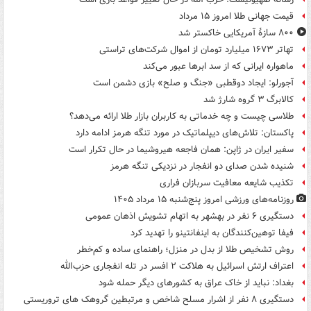
قیمت جهانی طلا امروز ۱۵ مرداد
۸۰۰ سازۀ آمریکایی خاکستر شد
تهاتر ۱۶۷۳ میلیارد تومان از اموال شرکت‌های تراستی
ماهواره ایرانی که از سد ابرها عبور می‌کند
آجورلو: ایجاد دوقطبی «جنگ و صلح‌» بازی دشمن است
کالابرگ ۳ گروه شارژ شد
طلاسی چیست و چه خدماتی به کاربران بازار طلا ارائه می‌دهد؟
پاکستان: تلاش‌های دیپلماتیک در مورد تنگه هرمز ادامه دارد
سفیر ایران در ژاپن: همان فاجعه هیروشیما در حال تکرار است
شنیده شدن صدای دو انفجار در نزدیکی تنگه هرمز
تکذیب شایعه معافیت سربازان فراری
روزنامه‌های ورزشی امروز پنج‌شنبه ۱۵ مرداد ۱۴۰۵
دستگیری ۶ نفر در بهشهر به اتهام تشویش اذهان عمومی
فیفا توهین‌کنندگان به اینفانتینو را تهدید کرد
روش تشخیص طلا از بدل در منزل؛ راهنمای ساده و کم‌خطر
اعتراف ارتش اسرائیل به هلاکت ۲ افسر در تله انفجاری حزب‌الله
بغداد: نباید از خاک عراق به کشورهای دیگر حمله شود
دستگیری ۸ نفر از اشرار مسلح شاخص و مرتبطین گروهک های تروریستی