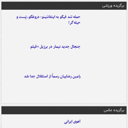
برگزیده ورزشی
حمله تند فیگو به اینفانتینو: دروغگو، پَست‌ و
حیله‌گر!
جنجال جدید نیمار در برزیل +فیلم
رامین رضاییان رسماً از استقلال جدا شد
برگزیده عکس
آهوی ایرانی