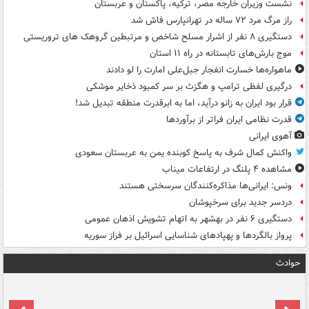
نشست وزیران خارجه مصر، ترکیه، پاکستان و عربستان
راز مرگ مرد ۷۲ ساله در تهرانپارس فاش شد
دستگیری ۸ نفر از اشرار مسلح شاخص و مرتبطین گروهک های تروریستی
موج بارش‌های تابستانه در راه ۱۱ استان
ماهواره‌ها خسارت انفجار جبل‌علی امارت را لو دادند
درگیری لفظی ترامپ و هگزث بر سر کمبود ذخایر موشکی
قرار بود ایران به زانو درآید، اما به ابرقدرت منطقه تبدیل شد!
قدرت نظامی ایران فراتر از برآوردها
آهوی ایرانی
واکنش کمال شرف به پاسخ کوبنده یمن به عربستان سعودی
مشاهده ۴ پلنگ در ارتفاعات میناب
ونس: ایرانی‌ها مذاکره‌کنندگان سرسختی هستند
دردسر جدید برای سرخپوشان
دستگیری ۶ نفر در بهشهر به اتهام تشویش اذهان عمومی
پرواز بالگردها و پهپادهای شناسایی اسرائیل بر فراز سوریه
حوادث