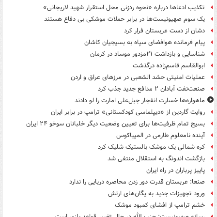
تکذیب ادعاها درباره «نحوه ردزنی محل استقرار شهید لاریجانی»
یک‌ سوم صهیونیست‌ها در برابر حملات موشکی بی دفاع هستند
دشان از دست عربستان فرار کرد
پیام فرمانده هوافضای سپاه به بسیجیان کاشان
شناسایی و بازداشت ۲۱مزدور موساد در کرمان
ابوالقاسم قاسم‌زاده درگذشت
عملیات امنیتی حشد الشعبی در مرزهای عراق و اردن
صنعت‌نفت آبادان ۲ مدافع جدید جذب کرد
ماهواره‌ها خسارت انفجار جبل‌علی امارت را لو دادند
روایت گاردین از «دیپلماسی کودکستانی» ترامپ در برابر ایران
بسیج تمام ظرفیت‌ها برای تعیین وضعیت دیگر خلبانان سوخو ۲۴ ایران
آینده نامعلوم طارمی در المپیاکوس
کره شمالی یک موشک بالستیک شلیک کرد
بازگشت اندونگ به استقلال منتفی شد
پاییز پرباران در راه ایران
صنعا: عربستان قدرت دور زدن محاصره دریایی را ندارد
ورود تجهیزات جدید به یگان‌های ارتش
خشم ترامپ از افشای کمبود موشک
رسانه صهیونیست: حزب الله در حال تغییر قواعد بازی است