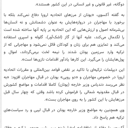
دوگانه، غیر قانونی و غیر انسانی در این کشور هستند».
به گفته آکسوی، «یونان از مرزهای اتحادیه اروپا دفاع نمی‌کند بلکه با
برخورد با مهاجران در دروازه‌هایش به عنوان دشمنانش و نه انسان‌ها
بی‌شرمانه اصول و ارزش‌هایی که این اتحادیه بر پایه آنها ساخته شده است
را لگدمال می‌کند، علیه آنها از گاز (اشک‌آور)، گلوله و اسپری استفاده
می‌کند و تمایزی هم برای زنان و کودکان قائل نمی‌شود و مهاجرانی که از
ترکیه وارد سرزمین یونان شدند را نیمه لخت برمی‌گرداند، اموال و
پول‌هایشان را می‌گیرد. این کارها یادآور اقدامات نازی‌ها است».
این دیپلمات ترکیه‌ای با تاکید بر نقض قواعد بین‌المللی و مقررات اتحادیه
اروپا در خصوص مهاجران و «دو رویی» یونان در قبال مهاجران افزود: «به
نظر می‌رسد دندیاس وزیر خارجه (یونان) کاملا اقدامات و مواضع کشورش
در قبال مقدونیه شمالی را فراموش کرده باشد وقتی که چهار سال قبل
مرزهایش با این کشور را به روی مهاجران بست».
وی همچنین به مواضع وزیر خارجه یونان در قبال لیبی و رد سیاست‌های
ترکیه هم پاسخ داد.
آکسوی با دفاع از توافقنامه امضا شده بین رئیس‌جمهور ترکیه و «فائز